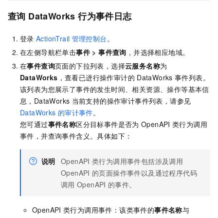
查询
DataWorks
行为事件日志
登录
ActionTrail
管理控制台
。
在左侧导航栏单击
事件
>
事件查询
，并选择相应地域。
在
事件查询
页面的下拉列表，选择
云服务名称
为
DataWorks
，查看已进行操作审计的
DataWorks
事件列表。
该列表为您展示了事件的发生时间、相关资源、操作等基本信
息，DataWorks
当前支持的操作审计事件列表，请参见
DataWorks
的审计事件
。
您可通过
事件名称
区分目标事件是否为
OpenAPI
类行为调用
事件，并查询事件含义。具体如下：
说明
OpenAPI
类行为调用事件包括涉及调用
OpenAPI
的页面操作事件以及通过程序代码
调用
OpenAPI
的事件。
OpenAPI
类行为调用事件：该类事件的
事件名称
与