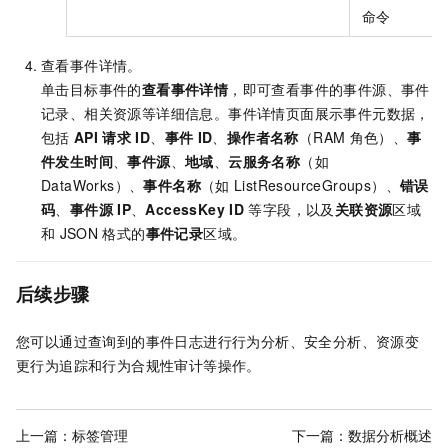
命令
查看事件详情。
单击目标事件的
查看事件详情
，即可查看事件的事件源、事件
记录、相关资源等详细信息。事件详情页面展示事件元数据，
包括
API
请求
ID
、
事件
ID
、
操作者名称
（RAM
角色）、
事
件发生时间
、
事件源
、
地域
、
云服务名称
（如
DataWorks）、
事件名称
（如
ListResourceGroups）、
错误
码
、
事件源
IP
、
AccessKey ID
等字段，以及
关联资源
区域
和
JSON
格式的
事件记录
区域。
后续步骤
您可以通过查询到的事件日志进行行为分析、安全分析、资源变
更行为追踪和行为合规性审计等操作。
上一篇：
标签管理
下一篇：
数据分析概述