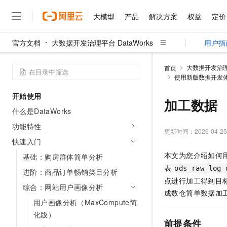
大模型
产品
解决方案
权益
定价
官方文档
大数据开发治理平台 DataWorks
用户指
大模型
产品
解决方案
权益
定价
云市场
伙伴
服务
了解阿里云
精选产品
精选解决方案
普惠上云
产品定价
精选商城
成为销售伙伴
售前咨询
为什么选择阿里云
千问AI平台
大数据开发治理平
首页
了解云产品的定价详情
使用新版数据开发
大模型服务平台百炼
千问办公，解锁你的工作
普惠上云 官方力荐
分销伙伴
在线服务
网站建设
什么是云计算
大
大模型服务与应用平台
企业级Agent产品，直接
云服务器38元/年起，超
开始使用
咨询伙伴
多端小程序
技术领先
加工数据
云上成本管理
售后服务
千问大模型
Agency Agents：拥
官方推荐返现计划
大模型
什么是DataWorks
大模型
精选产品
精选解决方案
Salesforce 国际版订阅
稳定可靠
管理和优化成本
多元化、高性能、安全可靠
推荐新用户得奖励，单订单
销售伙伴合作计划
功能特性
自助服务
更新时间：
2026-04-25
友盟天域
安全合规
人工智能与机器学习
AI
文本生成
无影云电脑
HappyHorse 打造一
云工开物
快速入门
无影生态合作计划
在线服务
观测云
分析师报告
随时随地安全接入的云上超
高校专属算力普惠，学生认
计算
互联网应用开发
本文为您介绍如何
基础：购房群体简单分析
Qwen3.8-Max
HOT
Salesforce On Alibaba C
工单服务
表
智能体时代全能旗舰模型
ods_raw_log_
Tuya 物联网平台阿里云
研究报告与白皮书
进阶：商品订单畅销类目分析
云解析DNS
快速拥有专属 OpenClaw
Consulting Partner 合
大数据
容器
点进行加工得到目
免费试用
短信专区
综合：网站用户画像分析
蓝凌 OA
Qwen3.7-Plus
AI 大模型销售与服务生
成数仓简单数据加
现代化应用
存储
天池大赛
能看、能想、能动手的多模
用户画像分析（MaxCompute简
云原生大数据计算服务 Max
解决方案免费试用 新老
电子合同
化版）
面向分析的企业级SaaS模
最高领取价值200元试用
安全
网络与CDN
AI 算法大赛
Qwen3-VL-Plus
前提条件
畅捷通