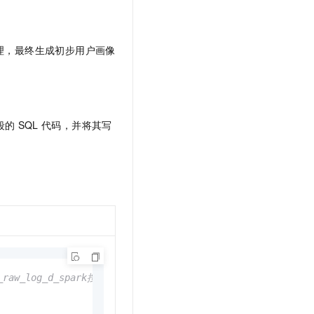
理，最终生成初步用户画像
段的
SQL
代码，并将其写
raw_log_d_spark按"##@@"进行切分后生成多个字段，并写入新表dwd_lo