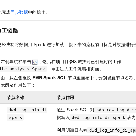
服务生态伙伴
视觉 Coding、空间感知、多模态思考等全面升级
1M上下文，专为长程任务能力而生
云工开物
企业应用
Night Plan 支持 Qwen 3.8-Max
AI 办公
NEW
Red Hat
30+ 款产品免费体验
夜间 5 折，Qwen/Meoo/TokenPlan 客户专享
AI智能应用
先完成
同步数据
中的操作。
科研合作
ERP
堂（旗舰版）
SUSE
智能客服
AI 应用构建
大模型原生
CRM
加工链路
2个月
自动承接线索
建站小程序
Qoder
大模型服务平台百炼-应用模版
OA 办公系统
HOT
NEW
已经成功将数据用
Spark
进行加载，接下来的流程的目标是对数据进行
面向真实软件
个人版上线、团队版降价；千问3.8-Max首发发尝鲜
丰富多元化的应用模版和解决方案
力提升
财税管理
模板建站
万有无界
大模型服务平台百炼-智能体
400电话
定制建站
左侧导航栏单击
，然后在
项目目录
区域找到已创建好的工作
的模型效果
灵活可视化地构建企业级 Agent
，单击进入工作流编排页面。
ile_analysis_Spark
方案
广告营销
模板小程序
秒悟
人工智能平台 PAI
页面，从左侧拖拽
EMR Spark SQL
节点至画布中，分别设置节点名称
定制小程序
云端极速 AI 
新一代 AI 视频生成模型，深度适配广告营销等场景
AI Native 的算法工程平台，一站式完成建模、训练、推理服务部署
称示例及作用如下：
APP 开发
节点名称
节点作用
建站系统
通过
Spark SQL
对
dwd_log_info_di
ods_raw_log_d_s
据写入
表内
_spark
dwd_log_info_di_spark
AI 应用
10分钟微调：让0.6B模型媲美235B模型
多模态数据信
依托云原生高可用架构,实现Dify私有化部署
用1%尺寸在特定领域达到大模型90%以上效果
利用明细日志表
dwd_log_info_di_sp