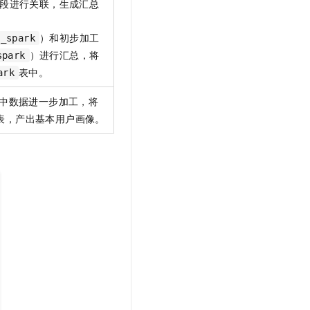
段进行关联，生成汇总
t.diy 一步搞定创意建站
构建大模型应用的安全防护体系
通过自然语言交互简化开发流程,全栈开发支持
通过阿里云安全产品对 AI 应用进行安全防护
）和初步加工
d_spark
）进行汇总，将
spark
表中。
ark
中数据进一步加工，将
表，产出基本用户画像。