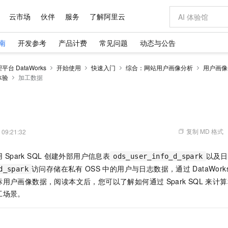
云市场
伙伴
服务
了解阿里云
南
开发参考
产品计费
常见问题
动态与公告
AI 特惠
数据与 API
成为产品伙伴
企业增值服务
最佳实践
价格计算器
AI 场景体
基础软件
产品伙伴合
阿里云认证
市场活动
配置报价
大模型
台 DataWorks
开始使用
快速入门
综合：网站用户画像分析
用户画像
自助选配和估算价格
体验
加工数据
新方式
域名与网站
睿译宝，AI翻译排版一步到位
智启 AI 普惠权益
产品生态集成认证中心
企业支持计划
云上春晚
千问官方 MaaS 平台，为开发者和 Agent 而生，新用户赠送 1 亿 + tokens 额度
云服务器 EC
Qwen Aud
AI Coding
阿里云Maa
2026 阿里云
为企业打
数据集
Windows
大模型认证
模型
NEW
NEW
交付可用成果
值低价云产品抢先购
提供智能易用的域名与建站服务
上传文档即自动完成翻译和格式还原
至高享 1亿+免费 tokens，加速 Al 应用落地
安全可靠、弹
智能编程，一键
产品生态伙伴
专家技术服务
云上奥运之旅
弹性计算合作
阿里云中企出
手机三要素
宝塔 Linux
全部认证
价格优势
有专属领域专家
对象存储 OSS
GLM-5.2：长任务时代开源旗舰模型
阿里云 OPC 创新助力计划
云数据库 RD
即刻拥有 DeepS
AI 电商营销
产品生态伙伴工作台
企业增值服务台
云栖战略参考
云存储合作计
云栖大会
身份实名认证
CentOS
训练营
推动算力普惠，释放技术红利
的大模型服务
最高返9万
多领域专家智能体,一键组建 AI 虚拟交付团队
至高百万元 Token 补贴，加速一人公司成长
稳定、安全、高性价比、高性能的云存储服务
真正可用的 1M 上下文,一次完成代码全链路开发
轻松解锁专属 Dee
从图文生成到
复制 MD 格式
 09:21:32
云上的中国
数据库合作计
活动全景
短信
Docker
图片和
站式影视创作平台
人工智能平台 PAI
Hermes Agent，打造自进化智能体
Token Plan 模型订阅计划
Qoder
5 分钟轻松部署
AI 广告创作
企业成长
大模型
NEW
信息公告
看见新力量
云网络合作计
OCR 文字识别
JAVA
级电脑
证享300元代金券
可视化编排打通从文字构思到成片全链路闭环
一站式AI开发、训练和推理服务
自主进化，持久记忆，越用越聪明
Qwen3.8-Max 首发尝鲜，限时加量 10 倍，夜间低至2折
面向真实软件
图文、视频一
用
Spark SQL
创建外部用户信息表
以及日
ods_user_info_d_spark
Kimi-K3
HappyHors
NEW
魔搭 Mode
loud
服务实践
官网公告
访问存储在私有
OSS
中的用户与日志数据，通过
DataWork
Kimi 最新旗舰模型，长程编程与推理利器
让文字生成流
d_spark
金融模力时刻
Salesforce O
版
发票查验
全能环境
Qoder CN
Claude Code + GStack 打造工程团队
千问办公，限时限量积分加倍
云原生数据库 P
低代码高效构
AI 建站
NEW
作计划
计划
标用户画像数据，阅读本文后，您可以了解如何通过
Spark SQL
来计算
创新中心
魔搭 ModelSc
健康状态
让AI从“聊天伙伴”进化为能干活的“数字员工”
覆盖公网/内网、递归/权威、移动APP等全场景解析服务
安装技能 GStack，拥有专属 AI 工程团队
你的AI工作搭子，覆盖日常办公高频场景
基于千问大模型等，支持代码智能生成、研发智能问答
0 代码专业建
客户案例
天气预报查询
操作系统
Deepseek-v4-pro
HappyHors
态合作计划
工场景。
态智能体模型
旗舰 MoE 大模型，百万上下文与顶尖推理能力
图生视频，流
Compute
同享
容器服务 Kubernetes 版 ACK
万小智 AI 建站低至 15元/月
云防火墙
AI 短剧/漫剧
快递物流查询
WordPress
成为服务伙
高校合作
式云数据仓库
点，立即开启云上创新
提供一站式管理容器应用的 K8s 服务
送.CN域名，送备案服务码
云原生的云上
AI助力短剧
GLM-5.2
Wan2.7-T
Ubuntu