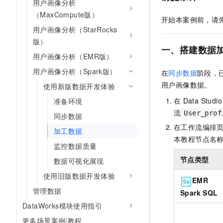
用户画像分析
AI 产品 免费试用
网络
安全
云开发大赛
（MaxCompute版）
Tableau 订阅
1亿+ 大模型 tokens 和 
开始本案例前，请
可观测
入门学习赛
用户画像分析（StarRocks
中间件
AI空中课堂在线直播课
140+云产品 免费试用
版）
大模型服务
一、搭建数据
上云与迁云
产品新客免费试用，最长1
数据库
用户画像分析（EMR版）
生态解决方案
千问AI平台-Token Plan
企业出海
大模型ACA认证体验
用户画像分析（Spark版）
大数据计算
在
同步数据
阶段，
助力企业全员 AI 认知与能
行业生态解决方案
用户画像数据。
使用新版数据开发体验
政企业务
媒体服务
千问AI平台-模型体验
开发者生态解决方案
在
Data Studio
准备环境
在线体验全尺寸、多种模态
企业服务与云通信
流
User_prof
同步数据
AI 开发和 AI 应用解决
Happy 系列大模型
在工作流编排
加工数据
域名与网站
本教程节点名
监控数据质量
终端用户计算
节点类型
数据可视化展现
Serverless
使用旧版数据开发体验
大模型解决方案
EMR
管理数据
Spark SQL
开发工具
快速部署 Dify，高效搭建 
DataWorks模块使用指引
迁移与运维管理
更多场景案例/教程