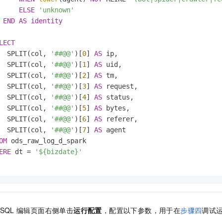
ELSE
'unknown'
END
AS
identity
LECT
  SPLIT(col, 
'##@@'
)[
0
] 
AS
 ip, 

  SPLIT(col, 
'##@@'
)[
1
] 
AS
 uid, 

  SPLIT(col, 
'##@@'
)[
2
] 
AS
 tm, 

  SPLIT(col, 
'##@@'
)[
3
] 
AS
 request, 

  SPLIT(col, 
'##@@'
)[
4
] 
AS
 status, 

  SPLIT(col, 
'##@@'
)[
5
] 
AS
 bytes, 

  SPLIT(col, 
'##@@'
)[
6
] 
AS
 referer, 

  SPLIT(col, 
'##@@'
)[
7
] 
AS
 agent

OM
 ods_raw_log_d_spark

ERE
 dt 
=
'${bizdate}'
 SQL
编辑页面右侧单击
运行配置
，配置以下参数，用于在
步骤四
调试