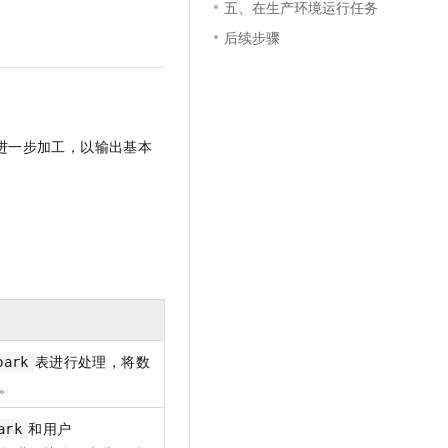
五、在生产环境运行任务
文戏情感细腻自然，动作戏激烈拳拳到肉，实现更强表演能力
支持中英文自由切换，具备更强的噪声鲁棒性
云聚AI 严选权益
SSL 证书
后续步骤
，一键激活高效办公新体验
精选AI产品，从模型到应用全链提效
堡垒机
AI 用量加速计划
应用
防火墙
、识别商机，让客服更高效、服务更出色。
新老同享，达量后返
千问办公
主机安全
NEW
进一步加工，以输出基本
的智能体编程平台
一站式AI生产力平台
AI 应用及服务市场
伶鹊
企业级人与Agent协作平台，接入和调度多个数字员工
智能客服平台，对话机器人、对话分析、智能外呼
AI 应用
大模型服务平台百炼 - 全妙
。
大模型
应用创作平台
多模态内容创作工具，已接入 DeepSeek
自然语言处理
数据标注
表进行处理，
将数
park
机器学习
。
息提取
与 AI 智能体进行实时音视频通话
从文本、图片、视频中提取结构化的属性信息
构建支持视频理解的 AI 音视频实时通话应用
和用户
ark