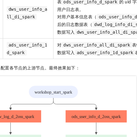
表
的
uid
字
ods_user_info_d_spark
一个 AI 助手
即刻拥有 DeepSeek-R1 满血版
超强辅助，Bol
用户日志表。
dws_user_info_a
在企业官网、通讯软件中为客户提供 AI 客服
多种方案随心选，轻松解锁专属 DeepSeek
对用户基本信息表（
ll_di_spark
ods_user_info_
后的日志数据表（
dwd_log_info_di_
数据写入
dws_user_info_all_di_sp
对
表
ads_user_info_1
dws_user_info_all_di_spark
数据写入
d_spark
ads_user_info_1d_spark
，配置各节点的上游节点。最终效果如下：