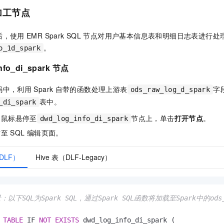
加工节点
后，使用
EMR Spark SQL
节点对用户基本信息表和
明细日志表进行处
。
o_1d_spark
nfo_di_spark
节点
码中，利用
Spark
自带的函数处理上游表
字
ods_raw_log_d_spark
表中。
_di_spark
，鼠标悬停至
节点上，单击
打开节点
。
dwd_log_info_di_spark
贴至
SQL
编辑页面。
（DLF）
Hive 表（DLF-Legacy）
：以下SQL为Spark SQL，通过Spark SQL函数将加载至Spark中的ods_
TABLE
 IF 
NOT
EXISTS
 dwd_log_info_di_spark (
