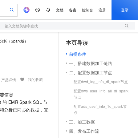
文档
备案
控制台
注册
登录
输入文档关键字查找
验
作计划
器
AI 活动
专业服务
服务伙伴合作计划
开发者社区
加入我们
服务平台百炼
阿里云 OPC 创新助力计划
分析（Spark版）
本页导读
（1）
一站式生成采购清单，支持单品或批量购买
S
io：打造专属 AI 语音助手
S产品伙伴计划（繁花）
峰会
造的大模型服务与应用开发平台
轻量应用服务器
一句话生成原生可编辑精美 PPT 文稿
AI 生产力先锋
Al MaaS 服务伙伴赋能合作
域名
博文
Careers
至高可申请百万元
前提条件
性可伸缩的云计算服务
开启高性价比 AI 编程新体验
Qwen-Audio-3.0-Realtime 端到端实时语音角色扮演
输入一句话想法, 轻松生成专业的 PPT
先锋实践拓展 AI 生产力的边界
快速构建应用程序和网站，即刻迈出上云第一步
Token 补贴，五大权
计划
海大会
伙伴信用分合作计划
商标
问答
社会招聘
一、搭建数据加工链路
益加速 OPC 成功
S
eek-V4-Pro
数字证书管理服务（原SSL证书）
一键部署幻兽帕鲁游戏服务器
飞天发布时刻
HOT
划
备案
电子书
校园招聘
二、配置数据加工节点
pSeek-V4-Pro
视频创作，一键激活电商全链路生产力
全托管，含MySQL、PostgreSQL、SQL Server、MariaDB多引擎
实现全站HTTPS，呈现可信的WEB访问
一键购买专属联机服务器，轻松开启游戏
所见，即是所愿
更多支持
我的收藏
产品详情
划
公司注册
镜像站
配置dwd_log_info_di_spark节点
视频生成
语音识别与合成
专属 QwenPaw
短信服务
漫剧工坊：一站式动画创作平台
AI 实训营
HOT
合作伙伴培训与认证
配置dws_user_info_all_di_spark
划
上云迁移
的智能体编程平台
站生成，高效打造优质广告素材
从聊天伙伴进化为能主动干活的本地数字员工
快速生产连贯的高质量长漫剧
从基础到进阶，Agent 创客手把手教你
国内短信简单易用，安全可靠，秒级触达，全球覆盖200+国家和地区。
志信息
e-1.1-T2V
Qwen3-TTS-Flash
lScope
节点
我要反馈
查询合作伙伴
s
的
EMR Spark SQL
节
畅细腻的高质量视频
离线语音合成大模型，多语言方言自适应，低延迟高稳定
n Alibaba Cloud ISV 合作
代维服务
olarDB
建企业门户网站
大数据开发治理平台 DataWorks
10 分钟搭建微信、支付宝小程序
配置ads_user_info_1d_spark节
和分析已同步的数据，完
创新加速
ope
登录合作伙伴管理后台
我要建议
站，无忧落地极速上线
以可视化方式快速构建移动和 PC 门户网站
100%兼容MySQL、PostgreSQL，兼容Oracle，支持集中和分布式
高效部署网站，快速应用到小程序
Data Agent 驱动的一站式 Data+AI 开发治理平台
点
e-1.1-I2V
Cosyvoice-V3-Flash
安全
畅自然，细节丰富
三、加工数据
高表现力语音合成大模型，语音克隆听感自然
我要投诉
上云场景组合购
伴
边界网络安全防护产品
漫剧创作，剧本、分镜、视频高效生成
覆盖90%+业务场景，专享组合折扣价
四、发布工作流
2V
VPN
Fun-ASR