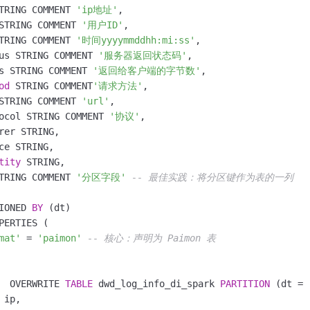
TRING COMMENT 
'ip地址'
,

STRING COMMENT 
'用户ID'
,

TRING COMMENT 
'时间yyyymmddhh:mi:ss'
,

us STRING COMMENT 
'服务器返回状态码'
,

s STRING COMMENT 
'返回给客户端的字节数'
,

od
 STRING COMMENT
'请求方法'
,

STRING COMMENT 
'url'
,

ocol STRING COMMENT 
'协议'
,

rer STRING,

ce STRING,

tity
 STRING,

TRING COMMENT 
'分区字段'
-- 最佳实践：将分区键作为表的一列
IONED 
BY
 (dt)

PERTIES (

mat'
=
'paimon'
-- 核心：声明为 Paimon 表
  OVERWRITE 
TABLE
 dwd_log_info_di_spark 
PARTITION
 (dt 
=
 ip, 
