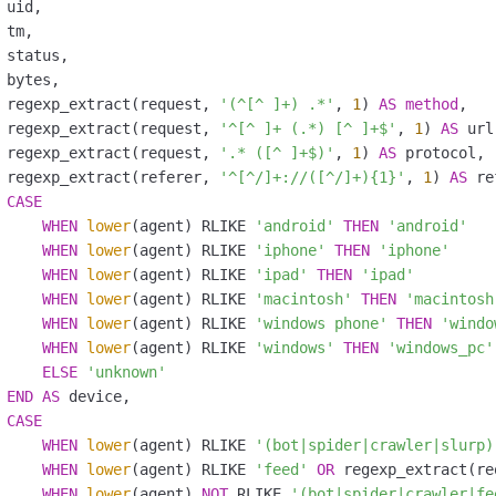
 uid, 

 tm, 

 status, 

 bytes, 

 regexp_extract(request, 
'(^[^ ]+) .*'
, 
1
) 
AS
method
,

 regexp_extract(request, 
'^[^ ]+ (.*) [^ ]+$'
, 
1
) 
AS
 url,
 regexp_extract(request, 
'.* ([^ ]+$)'
, 
1
) 
AS
 protocol,

 regexp_extract(referer, 
'^[^/]+://([^/]+){1}'
, 
1
) 
AS
 re
CASE
WHEN
lower
(agent) RLIKE 
'android'
THEN
'android'
WHEN
lower
(agent) RLIKE 
'iphone'
THEN
'iphone'
WHEN
lower
(agent) RLIKE 
'ipad'
THEN
'ipad'
WHEN
lower
(agent) RLIKE 
'macintosh'
THEN
'macintosh
WHEN
lower
(agent) RLIKE 
'windows phone'
THEN
'windo
WHEN
lower
(agent) RLIKE 
'windows'
THEN
'windows_pc'
ELSE
'unknown'
END
AS
 device, 

CASE
WHEN
lower
(agent) RLIKE 
'(bot|spider|crawler|slurp)
WHEN
lower
(agent) RLIKE 
'feed'
OR
 regexp_extract(re
WHEN
lower
(agent) 
NOT
 RLIKE 
'(bot|spider|crawler|fe