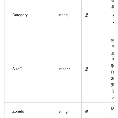
型
Category
string
是
容量
单
后
快照
取
SizeG
integer
是
RA
20
数；
化时
之
DB
ZoneId
string
是
用区