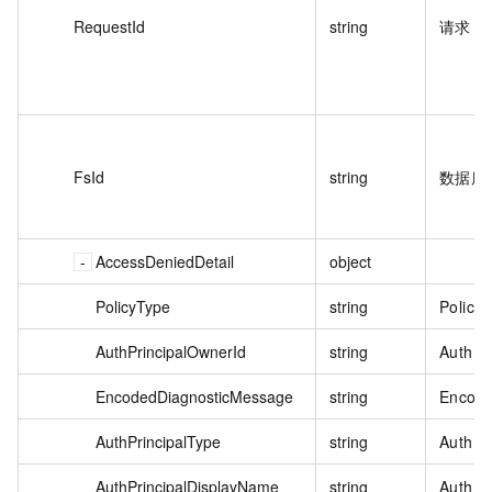
RequestId
string
请求 I
FsId
string
数据库
AccessDeniedDetail
object
PolicyType
string
Policy
AuthPrincipalOwnerId
string
AuthPr
EncodedDiagnosticMessage
string
Encode
AuthPrincipalType
string
AuthPr
AuthPrincipalDisplayName
string
AuthPr