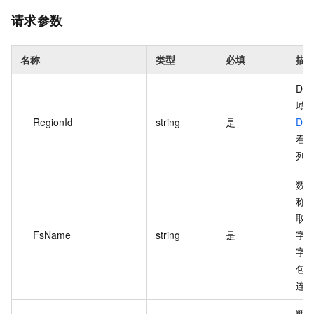
请求参数
名称
类型
必填
描
DB
域 
RegionId
string
是
Des
看
列
数
称
取值
FsName
string
是
字
字
包
连
数