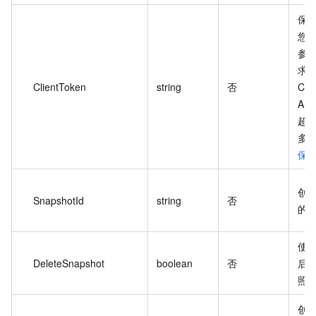
保
您
参
求
ClientToken
string
否
Cli
AS
超过
多
保
创建
SnapshotId
string
否
的快
使用
DeleteSnapshot
boolean
否
后
照
创建