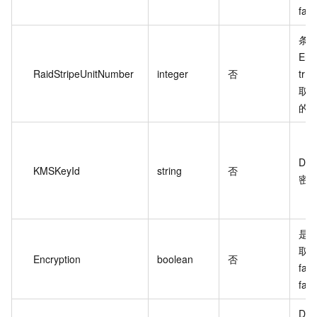
fal
条
En
RaidStripeUnitNumber
integer
否
tr
取值
的
DB
KMSKeyId
string
否
密钥
是否
取值
Encryption
boolean
否
fa
fal
DB