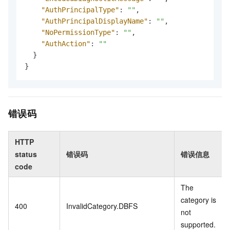
"AuthPrincipalType"
:
""
,
"AuthPrincipalDisplayName"
:
""
,
"NoPermissionType"
:
""
,
"AuthAction"
:
""
}
}
错误码
HTTP
status
错误码
错误信息
code
The
category is
400
InvalidCategory.DBFS
not
supported.