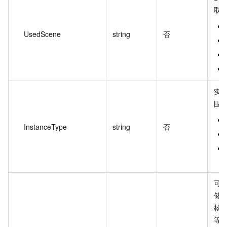
取
UsedScene
string
否
实
围
InstanceType
string
否
可
储实
核
等