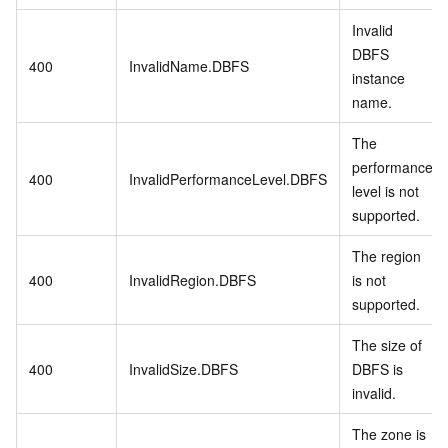
Invalid
DBFS
400
InvalidName.DBFS
instance
name.
The
performance
400
InvalidPerformanceLevel.DBFS
level is not
supported.
The region
400
InvalidRegion.DBFS
is not
supported.
The size of
400
InvalidSize.DBFS
DBFS is
invalid.
The zone is