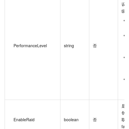
设置
级
PerformanceLevel
string
否
是否
创建
EnableRaid
boolean
否
取值
fa