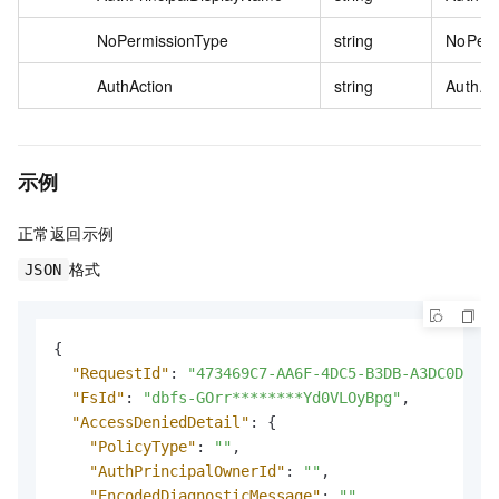
NoPermissionType
string
NoPerm
AuthAction
string
AuthAc
示例
正常返回示例
格式
JSON
{
"RequestId"
:
"473469C7-AA6F-4DC5-B3DB-A3DC0DE3C8
"FsId"
:
"dbfs-GOrr********Yd0VLOyBpg"
,
"AccessDeniedDetail"
:
{
"PolicyType"
:
""
,
"AuthPrincipalOwnerId"
:
""
,
"EncodedDiagnosticMessage"
:
""
,