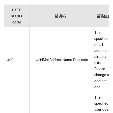
HTTP
status
错误码
错误信息
code
The
specified
email
address
already
400
InvalidMailAddressName.Duplicate
exists.
Please
change to
another
one.
The
specified
user does