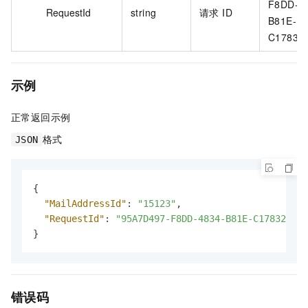
F8DD-4
RequestId
string
请求 ID
B81E-
C17832
示例
正常返回示例
格式
JSON
{
"MailAddressId"
:
"15123"
,
"RequestId"
:
"95A7D497-F8DD-4834-B81E-C1783236E5
}
错误码