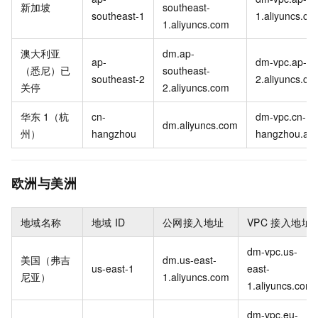
新加坡
southeast-
southeast-1
1.aliyuncs.co
1.aliyuncs.com
澳大利亚
dm.ap-
ap-
dm-vpc.ap-so
（悉尼）已
southeast-
southeast-2
2.aliyuncs.co
关停
2.aliyuncs.com
华东
1（杭
cn-
dm-vpc.cn-
dm.aliyuncs.com
州）
hangzhou
hangzhou.ali
欧洲与美洲
地域名称
地域
ID
公网接入地址
VPC
接入地址
dm-vpc.us-
美国（弗吉
dm.us-east-
us-east-1
east-
尼亚）
1.aliyuncs.com
1.aliyuncs.com
dm-vpc.eu-