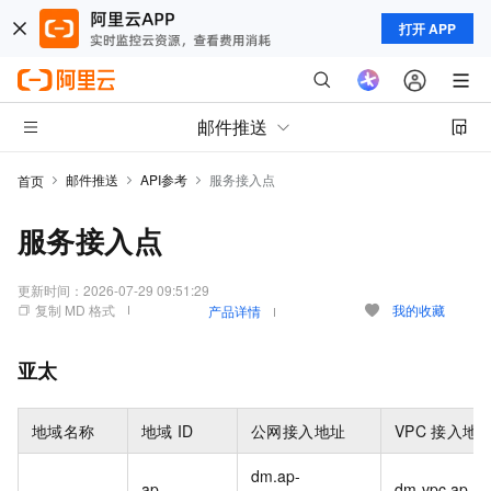
打开 APP
邮件推送
邮件推送
API参考
服务接入点
首页
服务接入点
更新时间：
2026-07-29 09:51:29
复制 MD 格式
我的收藏
产品详情
亚太
地域名称
地域
ID
公网接入地址
VPC
接入地
dm.ap-
ap-
dm-vpc.ap-so