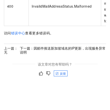
mai
400
InvalidMailAddressStatus.Malformed
sta
wro
for
访问
错误中心
查看更多错误码。
上一篇：
下一篇：
因邮件推送新加坡域名的IP更新，出现服务异常
无
说明
该文章对您有帮助吗？
反馈