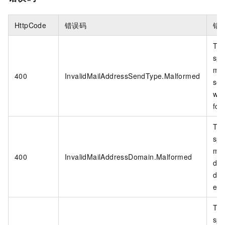
HttpCode
错误码
错
Th
spe
mai
400
InvalidMailAddressSendType.Malformed
sen
wro
for
Th
spe
mai
400
InvalidMailAddressDomain.Malformed
do
doe
exis
Th
spe