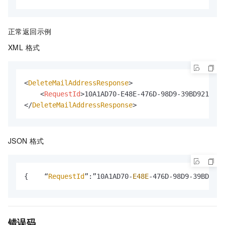
正常返回示例
XML 格式
<
DeleteMailAddressResponse
>

<
RequestId
>
10A1AD70-E48E-476D-98D9-39BD9219383
</
DeleteMailAddressResponse
>
JSON 格式
{    “
RequestId
”:”10A1AD70-
E48E
-476D-98D9-39BD9219
错误码