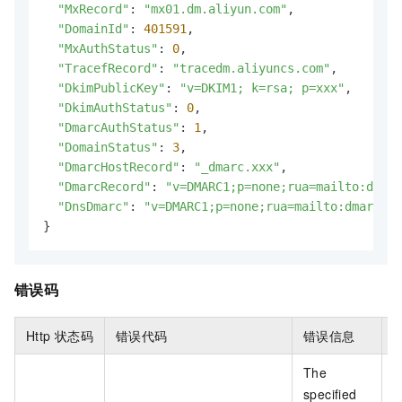
"MxRecord"
: 
"mx01.dm.aliyun.com"
,

"DomainId"
: 
401591
,

"MxAuthStatus"
: 
0
,

"TracefRecord"
: 
"tracedm.aliyuncs.com"
,

"DkimPublicKey"
: 
"v=DKIM1; k=rsa; p=xxx"
,

"DkimAuthStatus"
: 
0
,

"DmarcAuthStatus"
: 
1
,

"DomainStatus"
: 
3
,

"DmarcHostRecord"
: 
"_dmarc.xxx"
,

"DmarcRecord"
: 
"v=DMARC1;p=none;rua=mailto:dmarc
"DnsDmarc"
: 
"v=DMARC1;p=none;rua=mailto:dmarc_re
}
错误码
Http
状态码
错误代码
错误信息
The
specified