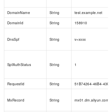
DomainName
String
test.example.net
DomainId
String
158910
DnsSpf
String
v=xxxx
SpfAuthStatus
String
1
RequestId
String
51B74264-46B4-43C
MxRecord
String
mx01.dm.aliyun.com