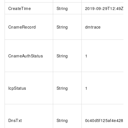
CreateTime
String
2019-09-29T12:49Z
CnameRecord
String
dmtrace
CnameAuthStatus
String
1
IcpStatus
String
1
DnsTxt
String
0c40d5f125af4e4289