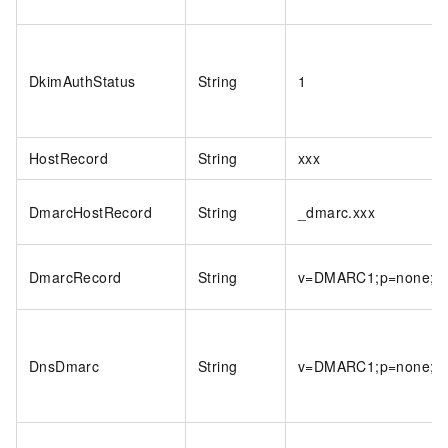
DkimAuthStatus
String
1
HostRecord
String
xxx
DmarcHostRecord
String
_dmarc.xxx
DmarcRecord
String
v=DMARC1;p=none;rua
DnsDmarc
String
v=DMARC1;p=none;rua