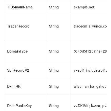
TlDomainName
String
example.net
TracefRecord
String
tracedm.aliyuncs.com
DomainType
String
0c40d5f125af4e4289
SpfRecordV2
String
v=spf1 include:spf1.dm
DkimRR
String
aliyun-cn-hangzhou._
DkimPublicKey
String
v=DKIM1; k=rsa; p=M