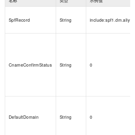
名称
类型
示例值
SpfRecord
String
include:spf1.dm.aliyu
CnameConfirmStatus
String
0
DefaultDomain
String
0