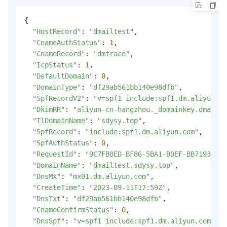
{

"HostRecord"
: 
"dmailtest"
,

"CnameAuthStatus"
: 
1
,

"CnameRecord"
: 
"dmtrace"
,

"IcpStatus"
: 
1
,

"DefaultDomain"
: 
0
,

"DomainType"
: 
"df29ab561bb140e98dfb"
,

"SpfRecordV2"
: 
"v=spf1 include:spf1.dm.aliyun.co
"DkimRR"
: 
"aliyun-cn-hangzhou._domainkey.dmailte
"TlDomainName"
: 
"sdysy.top"
,

"SpfRecord"
: 
"include:spf1.dm.aliyun.com"
,

"SpfAuthStatus"
: 
0
,

"RequestId"
: 
"9C7FB8ED-BF86-5BA1-B0EF-BB71937C20
"DomainName"
: 
"dmailtest.sdysy.top"
,

"DnsMx"
: 
"mx01.dm.aliyun.com"
,

"CreateTime"
: 
"2023-09-11T17:59Z"
,

"DnsTxt"
: 
"df29ab561bb140e98dfb"
,

"CnameConfirmStatus"
: 
0
,

"DnsSpf"
: 
"v=spf1 include:spf1.dm.aliyun.com -al