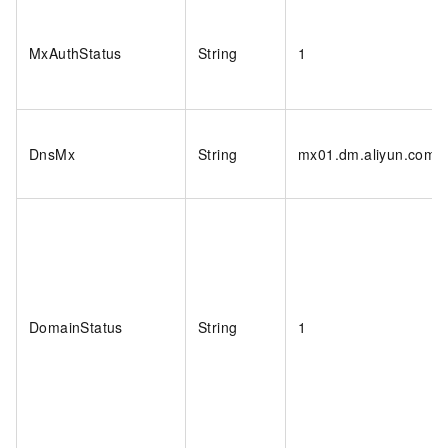
MxAuthStatus
String
1
DnsMx
String
mx01.dm.aliyun.com
DomainStatus
String
1