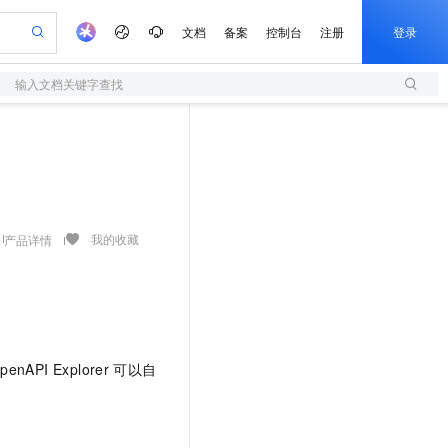
文档
备案
控制台
注册
登录
输入文档关键字查找
验
作计划
器
AI 活动
专业服务
服务伙伴合作计划
开发者社区
加入我们
服务平台百炼
阿里云 OPC 创新助力计划
一站式生成采购清单，支持单品或批量购买
S
io：打造专属 AI 语音助手
S产品伙伴计划（繁花）
峰会
造的大模型服务与应用开发平台
轻量应用服务器
一句话生成原生可编辑精美 PPT 文稿
AI 生产力先锋
Al MaaS 服务伙伴赋能合作
域名
博文
Careers
至高可申请百万元
性可伸缩的云计算服务
开启高性价比 AI 编程新体验
Qwen-Audio-3.0-Realtime 端到端实时语音角色扮演
输入一句话想法, 轻松生成专业的 PPT
先锋实践拓展 AI 生产力的边界
快速构建应用程序和网站，即刻迈出上云第一步
Token 补贴，五大权
计划
海大会
伙伴信用分合作计划
商标
问答
社会招聘
益加速 OPC 成功
S
eek-V4-Pro
数字证书管理服务（原SSL证书）
一键部署幻兽帕鲁游戏服务器
飞天发布时刻
HOT
划
备案
电子书
校园招聘
pSeek-V4-Pro
视频创作，一键激活电商全链路生产力
全托管，含MySQL、PostgreSQL、SQL Server、MariaDB多引擎
实现全站HTTPS，呈现可信的WEB访问
一键购买专属联机服务器，轻松开启游戏
所见，即是所愿
我的收藏
产品详情
更多支持
划
公司注册
镜像站
视频生成
语音识别与合成
专属 QwenPaw
短信服务
漫剧工坊：一站式动画创作平台
AI 实训营
HOT
合作伙伴培训与认证
划
上云迁移
的智能体编程平台
站生成，高效打造优质广告素材
从聊天伙伴进化为能主动干活的本地数字员工
快速生产连贯的高质量长漫剧
从基础到进阶，Agent 创客手把手教你
国内短信简单易用，安全可靠，秒级触达，全球覆盖200+国家和地区。
e-1.1-T2V
Qwen3-TTS-Flash
lScope
我要反馈
查询合作伙伴
畅细腻的高质量视频
离线语音合成大模型，多语言方言自适应，低延迟高稳定
n Alibaba Cloud ISV 合作
代维服务
olarDB
建企业门户网站
大数据开发治理平台 DataWorks
10 分钟搭建微信、支付宝小程序
创新加速
ope
登录合作伙伴管理后台
我要建议
站，无忧落地极速上线
以可视化方式快速构建移动和 PC 门户网站
100%兼容MySQL、PostgreSQL，兼容Oracle，支持集中和分布式
高效部署网站，快速应用到小程序
Data Agent 驱动的一站式 Data+AI 开发治理平台
I Explorer
可以自
e-1.1-I2V
Cosyvoice-V3-Flash
安全
畅自然，细节丰富
高表现力语音合成大模型，语音克隆听感自然
我要投诉
上云场景组合购
伴
边界网络安全防护产品
漫剧创作，剧本、分镜、视频高效生成
覆盖90%+业务场景，专享组合折扣价
2V
VPN
Fun-ASR