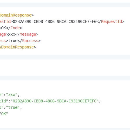
DomainResponse
>

estId
>
02B2A890-CBD8-4806-9BCA-C93190CE7EF6
</
RequestId
>
>
OK
</
Code
>
age
>
xxx
</
Message
>
ess
>
true
</
Success
>
yDomainResponse
>
e"
:
"xxx"
,

tId"
:
"02B2A890-CBD8-4806-9BCA-C93190CE7EF6"
,

s"
:
"true"
,

"OK"