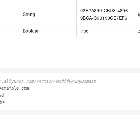
02B2A890-CBD8-4806-
String
9BCA-C93190CE7EF6
Boolean
true
m.aliyuncs.com/?Action=ModifyPWByDomain
=example.
com
d

数>