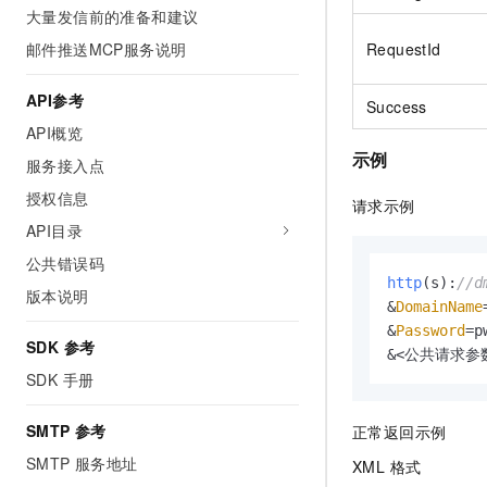
大量发信前的准备和建议
邮件推送MCP服务说明
RequestId
API参考
Success
API概览
示例
服务接入点
授权信息
请求示例
API目录
公共错误码
http
(s):
//d
版本说明
&
DomainName
&
Password
=pw
SDK 参考
&<公共请求参
SDK 手册
SMTP 参考
正常返回示例
SMTP 服务地址
XML 格式