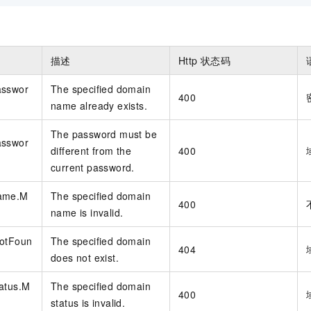
描述
Http
状态码
asswor
The specified domain
400
name already exists.
The password must be
asswor
different from the
400
current password.
Name.M
The specified domain
400
name is invalid.
NotFoun
The specified domain
404
does not exist.
atus.M
The specified domain
400
status is invalid.