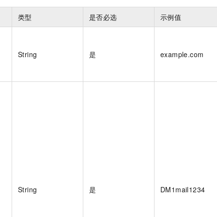
服务生态伙伴
视觉 Coding、空间感知、多模态思考等全面升级
1M上下文，专为长程任务能力而生
云工开物
企业应用
Night Plan 支持 Qwen 3.8-Max
AI 办公
NEW
Red Hat
类型
是否必选
示例值
30+ 款产品免费体验
夜间 5 折，Qwen/Meoo/TokenPlan 客户专享
AI智能应用
科研合作
ERP
堂（旗舰版）
SUSE
智能客服
AI 应用构建
大模型原生
CRM
2个月
自动承接线索
String
是
example.com
建站小程序
Qoder
大模型服务平台百炼-应用模版
OA 办公系统
HOT
NEW
面向真实软件
个人版上线、团队版降价；千问3.8-Max首发发尝鲜
丰富多元化的应用模版和解决方案
力提升
财税管理
模板建站
万有无界
大模型服务平台百炼-智能体
400电话
定制建站
的模型效果
灵活可视化地构建企业级 Agent
方案
广告营销
模板小程序
秒悟
人工智能平台 PAI
定制小程序
云端极速 AI 
新一代 AI 视频生成模型，深度适配广告营销等场景
AI Native 的算法工程平台，一站式完成建模、训练、推理服务部署
APP 开发
建站系统
String
是
DM1mail1234
AI 应用
10分钟微调：让0.6B模型媲美235B模型
多模态数据信
依托云原生高可用架构,实现Dify私有化部署
用1%尺寸在特定领域达到大模型90%以上效果