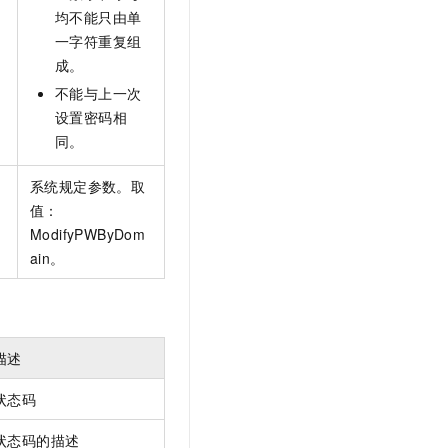
t.diy 一步搞定创意建站
构建大模型应用的安全防护体系
均不能只由单
通过自然语言交互简化开发流程,全栈开发支持
通过阿里云安全产品对 AI 应用进行安全防护
一字符重复组
成。
不能与上一次
设置密码相
同。
系统规定参数。取
值：
ModifyPWByDom
ain。
描述
状态码
状态码的描述