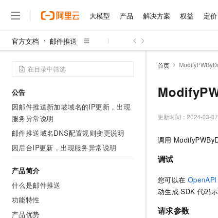
大模型
产品
解决方案
权益
定价
官方文档
邮件推送
大模型
产品
解决方案
权益
定价
云市场
伙伴
服务
了解阿里云
精选产品
精选解决方案
普惠上云
产品定价
精选商城
成为销售伙伴
售前咨询
为什么选择阿里云
千问AI平台
ModifyPWByD
首页
了解云产品的定价详情
大模型服务平台百炼
千问办公，解锁你的工作
普惠上云 官方力荐
分销伙伴
在线服务
网站建设
什么是云计算
大
大模型服务与应用平台
企业级Agent产品，直接
云服务器38元/年起，超
ModifyP
公告
咨询伙伴
多端小程序
技术领先
云上成本管理
售后服务
千问大模型
Agency Agents：拥
官方推荐返现计划
大模型
因邮件推送新加坡域名的IP更新，出现
大模型
精选产品
精选解决方案
Salesforce 国际版订阅
稳定可靠
管理和优化成本
多元化、高性能、安全可靠
推荐新用户得奖励，单订单
更新时间：
2024-03-07
服务异常说明
销售伙伴合作计划
自助服务
友盟天域
安全合规
人工智能与机器学习
AI
文本生成
邮件推送域名DNS配置规则变更说明
无影云电脑
HappyHorse 打造一
云工开物
调用
ModifyPWBy
无影生态合作计划
在线服务
观测云
分析师报告
随时随地安全接入的云上超
高校专属算力普惠，学生认
因后台IP更新，出现服务异常说明
计算
互联网应用开发
Qwen3.8-Max
HOT
Salesforce On Alibaba C
工单服务
调试
智能体时代全能旗舰模型
Tuya 物联网平台阿里云
研究报告与白皮书
云解析DNS
快速拥有专属 OpenClaw
Consulting Partner 合
大数据
容器
产品简介
免费试用
短信专区
您可以在
OpenAPI 
蓝凌 OA
Qwen3.7-Plus
什么是邮件推送
AI 大模型销售与服务生
现代化应用
存储
天池大赛
动生成
SDK
代码示
能看、能想、能动手的多模
云原生大数据计算服务 Max
解决方案免费试用 新老
电子合同
功能特性
面向分析的企业级SaaS模
最高领取价值200元试用
安全
网络与CDN
请求参数
AI 算法大赛
Qwen3-VL-Plus
产品优势
畅捷通