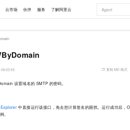
云市场
伙伴
服务
了解阿里云
AI 特惠
数据与 API
成为产品伙伴
企业增值服务
最佳实践
价格计算器
AI 场景体
基础软件
产品伙伴合
阿里云认证
市场活动
配置报价
大模型
omain
自助选配和估算价格
新方式
域名与网站
睿译宝，AI翻译排版一步到位
智启 AI 普惠权益
产品生态集成认证中心
企业支持计划
云上春晚
千问官方 MaaS 平台，为开发者和 Agent 而生，新用户赠送 1 亿 + tokens 额度
云服务器 EC
Qwen Aud
AI Coding
阿里云Maa
2026 阿里云
为企业打
数据集
Windows
大模型认证
模型
NEW
NEW
交付可用成果
值低价云产品抢先购
提供智能易用的域名与建站服务
上传文档即自动完成翻译和格式还原
至高享 1亿+免费 tokens，加速 Al 应用落地
安全可靠、弹
智能编程，一键
WByDomain
产品生态伙伴
专家技术服务
云上奥运之旅
弹性计算合作
阿里云中企出
手机三要素
宝塔 Linux
全部认证
价格优势
有专属领域专家
对象存储 OSS
GLM-5.2：长任务时代开源旗舰模型
阿里云 OPC 创新助力计划
云数据库 RD
即刻拥有 DeepS
AI 电商营销
产品生态伙伴工作台
企业增值服务台
云栖战略参考
云存储合作计
云栖大会
身份实名认证
CentOS
训练营
推动算力普惠，释放技术红利
的大模型服务
最高返9万
多领域专家智能体,一键组建 AI 虚拟交付团队
至高百万元 Token 补贴，加速一人公司成长
稳定、安全、高性价比、高性能的云存储服务
真正可用的 1M 上下文,一次完成代码全链路开发
轻松解锁专属 Dee
从图文生成到
复制 MD 格式
 09:03:55
云上的中国
数据库合作计
活动全景
短信
Docker
图片和
站式影视创作平台
人工智能平台 PAI
Hermes Agent，打造自进化智能体
Token Plan 模型订阅计划
Qoder
5 分钟轻松部署
AI 广告创作
企业成长
大模型
NEW
信息公告
Domain
设置域名的
SMTP
的密码。
看见新力量
云网络合作计
OCR 文字识别
JAVA
级电脑
证享300元代金券
可视化编排打通从文字构思到成片全链路闭环
一站式AI开发、训练和推理服务
自主进化，持久记忆，越用越聪明
Qwen3.8-Max 首发尝鲜，限时加量 10 倍，夜间低至2折
面向真实软件
图文、视频一
Kimi-K3
HappyHors
NEW
魔搭 Mode
loud
服务实践
官网公告
Kimi 最新旗舰模型，长程编程与推理利器
让文字生成流
金融模力时刻
Salesforce O
版
发票查验
全能环境
Qoder CN
Claude Code + GStack 打造工程团队
千问办公，限时限量积分加倍
云原生数据库 P
低代码高效构
AI 建站
NEW
作计划
计划
创新中心
魔搭 ModelSc
健康状态
让AI从“聊天伙伴”进化为能干活的“数字员工”
覆盖公网/内网、递归/权威、移动APP等全场景解析服务
安装技能 GStack，拥有专属 AI 工程团队
你的AI工作搭子，覆盖日常办公高频场景
基于千问大模型等，支持代码智能生成、研发智能问答
0 代码专业建
Explorer
中直接运行该接口，免去您计算签名的困扰。运行成功后，OpenAP
客户案例
天气预报查询
操作系统
Deepseek-v4-pro
HappyHors
态合作计划
例。
态智能体模型
旗舰 MoE 大模型，百万上下文与顶尖推理能力
图生视频，流
Compute
同享
容器服务 Kubernetes 版 ACK
万小智 AI 建站低至 15元/月
云防火墙
AI 短剧/漫剧
快递物流查询
WordPress
成为服务伙
高校合作
式云数据仓库
点，立即开启云上创新
提供一站式管理容器应用的 K8s 服务
送.CN域名，送备案服务码
云原生的云上
AI助力短剧
GLM-5.2
Wan2.7-T
Ubuntu