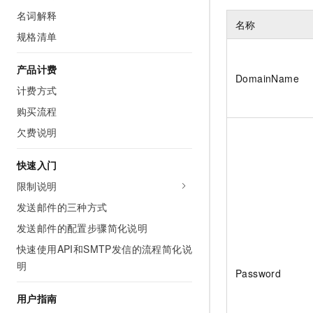
AI 产品 免费试用
网络
名词解释
安全
云开发大赛
Tableau 订阅
名称
1亿+ 大模型 tokens 和 
规格清单
可观测
入门学习赛
中间件
AI空中课堂在线直播课
140+云产品 免费试用
大模型服务
上云与迁云
产品计费
产品新客免费试用，最长1
数据库
DomainName
生态解决方案
计费方式
千问AI平台-Token Plan
企业出海
大模型ACA认证体验
大数据计算
购买流程
助力企业全员 AI 认知与能
行业生态解决方案
政企业务
媒体服务
欠费说明
千问AI平台-模型体验
开发者生态解决方案
在线体验全尺寸、多种模态
企业服务与云通信
快速入门
AI 开发和 AI 应用解决
Happy 系列大模型
限制说明
域名与网站
发送邮件的三种方式
终端用户计算
发送邮件的配置步骤简化说明
Serverless
大模型解决方案
快速使用API和SMTP发信的流程简化说
明
开发工具
Password
快速部署 Dify，高效搭建 
用户指南
迁移与运维管理