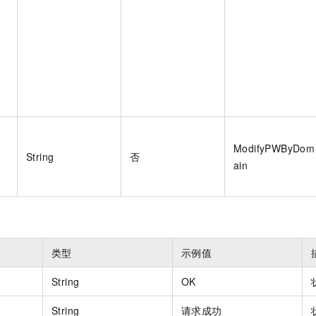
一个 AI 助手
即刻拥有 DeepSeek-R1 满血版
超强辅助，Bol
在企业官网、通讯软件中为客户提供 AI 客服
多种方案随心选，轻松解锁专属 DeepSeek
ModifyPWByDom
String
否
ain
类型
示例值
String
OK
String
请求成功