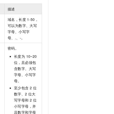
文戏情感细腻自然，动作戏激烈拳拳到肉，实现更强表演能力
支持中英文自由切换，具备更强的噪声鲁棒性
云聚AI 严选权益
SSL 证书
描述
，一键激活高效办公新体验
精选AI产品，从模型到应用全链提效
堡垒机
域名，长度
1-50，
AI 用量加速计划
应用
防火墙
可以为数字、大写
、识别商机，让客服更高效、服务更出色。
新老同享，达量后返
字母、小写字
千问办公
主机安全
NEW
母、.、-。
的智能体编程平台
一站式AI生产力平台
AI 应用及服务市场
密码。
伶鹊
企业级人与Agent协作平台，接入和调度多个数字员工
智能客服平台，对话机器人、对话分析、智能外呼
长度为 10~20
AI 应用
位，且必须包
大模型服务平台百炼 - 全妙
大模型
含数字、大写
应用创作平台
多模态内容创作工具，已接入 DeepSeek
字母、小写字
自然语言处理
母。
数据标注
至少包含 2 位
数字、2 位大
机器学习
写字母和 2 位
息提取
与 AI 智能体进行实时音视频通话
小写字母，并
从文本、图片、视频中提取结构化的属性信息
构建支持视频理解的 AI 音视频实时通话应用
且数字和字母