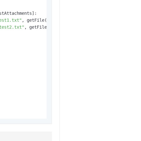
tAttachments]:

est1.txt"
, getFile(
r"C:\Users\Downloads\111.txt"
))

test2.txt"
, getFile(
r"C:\Users\Downloads\222.txt"
))
