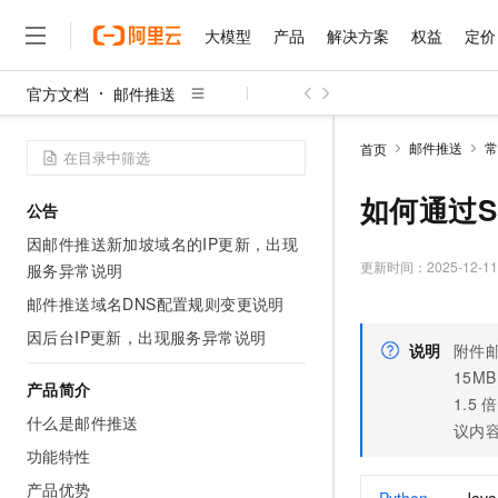
大模型
产品
解决方案
权益
定价
官方文档
邮件推送
大模型
产品
解决方案
权益
定价
云市场
伙伴
服务
了解阿里云
精选产品
精选解决方案
普惠上云
产品定价
精选商城
成为销售伙伴
售前咨询
为什么选择阿里云
千问AI平台
邮件推送
常
首页
了解云产品的定价详情
大模型服务平台百炼
睿译宝，AI翻译排版一
普惠上云 官方力荐
分销伙伴
在线服务
网站建设
什么是云计算
大
大模型服务与应用平台
上传文档即自动完成翻译和
云服务器38元/年起，超
如何通过
公告
咨询伙伴
多端小程序
技术领先
云上成本管理
售后服务
千问大模型
GLM-5.2：长任务时代
官方推荐返现计划
大模型
因邮件推送新加坡域名的IP更新，出现
大模型
精选产品
精选解决方案
Salesforce 国际版订阅
稳定可靠
管理和优化成本
多元化、高性能、安全可靠
推荐新用户得奖励，单订单
更新时间：
2025-12-11
服务异常说明
销售伙伴合作计划
自助服务
友盟天域
安全合规
人工智能与机器学习
AI
文本生成
邮件推送域名DNS配置规则变更说明
无影云电脑
Hermes Agent，打造
云工开物
无影生态合作计划
在线服务
观测云
分析师报告
随时随地安全接入的云上超
自主进化，持久记忆，越用
高校专属算力普惠，学生认
因后台IP更新，出现服务异常说明
计算
互联网应用开发
Qwen3.8-Max
HOT
说明
附件
Salesforce On Alibaba C
工单服务
智能体时代全能旗舰模型
Tuya 物联网平台阿里云
研究报告与白皮书
15MB
云解析DNS
快速拥有专属 OpenClaw
Consulting Partner 合
大数据
容器
产品简介
免费试用
短信专区
1.5
倍
蓝凌 OA
Qwen3.7-Plus
什么是邮件推送
AI 大模型销售与服务生
现代化应用
议内
存储
天池大赛
能看、能想、能动手的多模
云原生大数据计算服务 Max
解决方案免费试用 新老
电子合同
功能特性
面向分析的企业级SaaS模
最高领取价值200元试用
安全
网络与CDN
AI 算法大赛
Qwen3-VL-Plus
产品优势
畅捷通