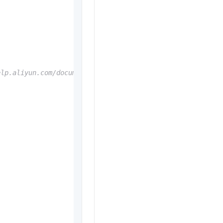
t.diy 一步搞定创意建站
构建大模型应用的安全防护体系
通过自然语言交互简化开发流程,全栈开发支持
通过阿里云安全产品对 AI 应用进行安全防护
un.com/document_detail/378659.html。