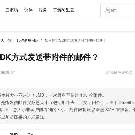
云市场
伙伴
服务
了解阿里云
AI 特惠
数据与 API
成为产品伙伴
企业增值服务
最佳实践
价格计算器
AI 场景体
基础软件
产品伙伴合
阿里云认证
市场活动
配置报价
大模型
见问题
代码调用问题
如何通过SDK方式发送带附件的邮件？
自助选配和估算价格
步到位
域名与网站
智启 AI 普惠权益
产品生态集成认证中心
企业支持计划
云上春晚
Qwen Audio：打造专属 AI 语音助手
千问官方 MaaS 平台，为开发者和 Agent 而生，新用户赠送 1 亿 + tokens 额度
云服务器 EC
一句话生成原生
AI Coding
阿里云Maa
2026 阿里云
为企业打
数据集
Windows
大模型认证
模型
NEW
NEW
格式还原
值低价云产品抢先购
提供智能易用的域名与建站服务
至高享 1亿+免费 tokens，加速 Al 应用落地
Qwen-Audio-3.0-Realtime 端到端实时语音角色扮演
安全可靠、弹
输入一句话想法,
智能编程，一键
SDK方式发送带附件的邮件？
产品生态伙伴
专家技术服务
云上奥运之旅
弹性计算合作
阿里云中企出
手机三要素
宝塔 Linux
全部认证
价格优势
开源旗舰模型
对象存储 OSS
即刻拥有 DeepSeek-V4-Pro
阿里云 OPC 创新助力计划
云数据库 RD
一键部署幻兽
AI 电商营销
产品生态伙伴工作台
企业增值服务台
云栖战略参考
云存储合作计
云栖大会
身份实名认证
CentOS
训练营
推动算力普惠，释放技术红利
的大模型服务
最高返9万
真正可用的 1M 上下文,一次完成代码全链路开发
轻松解锁专属 DeepSeek-V4-Pro
至高百万元 Token 补贴，加速一人公司成长
稳定、安全、高性价比、高性能的云存储服务
一键购买专属
从图文生成到
复制 MD 格式
 09:25:27
云上的中国
数据库合作计
活动全景
短信
Docker
图片和
自进化智能体
人工智能平台 PAI
5 分钟轻松部署专属 QwenPaw
Token Plan 模型订阅计划
Qoder
高效搭建 AI
AI 广告创作
企业成长
大模型
NEW
HOT
信息公告
看见新力量
云网络合作计
OCR 文字识别
JAVA
级电脑
越聪明
证享300元代金券
一站式AI开发、训练和推理服务
Qwen3.8-Max 首发尝鲜，限时加量 10 倍，夜间低至2折
从聊天伙伴进化为能主动干活的本地数字员工
面向真实软件
图文、视频一
Kimi-K3
HappyHors
NEW
邮件总大小不超过
15MB，一次最多不超过
100
个附件。
魔搭 Mode
loud
服务实践
官网公告
Kimi 最新旗舰模型，长程编程与推理利器
让文字生成流
金融模力时刻
Salesforce O
版
发票查验
全能环境
是指发信邮件实际总大小（包括邮件头，正文，附件），由于
base64
Qoder CN
Claude Code + GStack 打造工程团队
千问办公，限时限量积分加倍
云原生数据库 P
低代码高效构
AI 建站
NEW
作计划
计划
创新中心
魔搭 ModelSc
健康状态
以上，总大小非客户侧看到的大小，附件限制建议按照
让AI从“聊天伙伴”进化为能干活的“数字员工”
覆盖公网/内网、递归/权威、移动APP等全场景解析服务
安装技能 GStack，拥有专属 AI 工程团队
你的AI工作搭子，覆盖日常办公高频场景
基于千问大模型等，支持代码智能生成、研发智能问答
8MB
0 代码专业建
来准备。
客户案例
天气预报查询
操作系统
Deepseek-v4-pro
HappyHors
态合作计划
容里加超链接的方式发送。
态智能体模型
旗舰 MoE 大模型，百万上下文与顶尖推理能力
图生视频，流
Compute
同享
容器服务 Kubernetes 版 ACK
万小智 AI 建站低至 15元/月
云防火墙
AI 短剧/漫剧
快递物流查询
WordPress
成为服务伙
高校合作
式云数据仓库
点，立即开启云上创新
提供一站式管理容器应用的 K8s 服务
送.CN域名，送备案服务码
云原生的云上
AI助力短剧
GLM-5.2
Wan2.7-T
Ubuntu