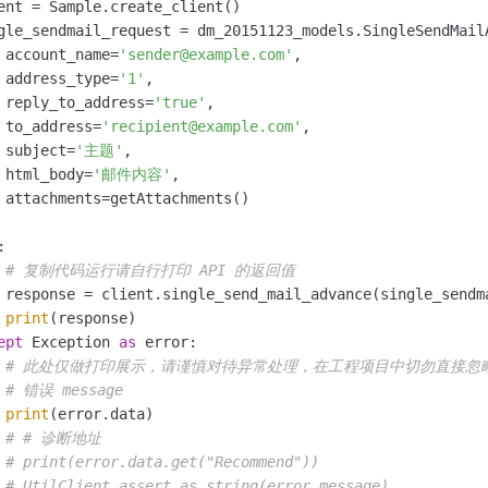
ent = Sample.create_client()

gle_sendmail_request = dm_20151123_models.SingleSendMailA
 account_name=
'sender@example.com'
,

 address_type=
'1'
,

 reply_to_address=
'true'
,

 to_address=
'recipient@example.com'
,

 subject=
'主题'
,

 html_body=
'邮件内容'
,

 attachments=getAttachments()

:

# 复制代码运行请自行打印 API 的返回值
 response = client.single_send_mail_advance(single_sendm
print
(response)

ept
 Exception 
as
 error:

# 此处仅做打印展示，请谨慎对待异常处理，在工程项目中切勿直接忽
# 错误 message
print
(error.data)

# # 诊断地址
# print(error.data.get("Recommend"))
# UtilClient.assert_as_string(error.message)