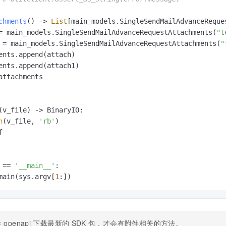
chments
() -> 
List
[main_models.SingleSendMailAdvanceReques
= main_models.SingleSendMailAdvanceRequestAttachments(
"t
 = main_models.SingleSendMailAdvanceRequestAttachments(
"
ents.append(attach)

ents.append(attach1)

attachments

(
v_file
) -> BinaryIO:

n
(v_file, 
'rb'
)



 == 
'__main__'
:

main(sys.argv[
1
:])
往
openapi
下载最新的
SDK
包，才会有附件相关的方法。