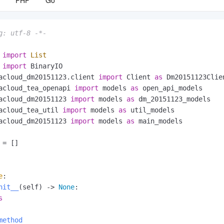
PHP
Go
服务生态伙伴
视觉 Coding、空间感知、多模态思考等全面升级
1M上下文，专为长程任务能力而生
云工开物
企业应用
Night Plan 支持 Qwen 3.8-Max
AI 办公
NEW
Red Hat
30+ 款产品免费体验
夜间 5 折，Qwen/Meoo/TokenPlan 客户专享
AI智能应用
科研合作
ERP
堂（旗舰版）
SUSE
g: utf-8 -*-
智能客服
AI 应用构建
大模型原生
CRM
2个月
自动承接线索
 
import
List
建站小程序
Qoder
大模型服务平台百炼-应用模版
OA 办公系统
HOT
NEW
 
import
面向真实软件
个人版上线、团队版降价；千问3.8-Max首发发尝鲜
丰富多元化的应用模版和解决方案
acloud_dm20151123.client 
import
 Client 
as
力提升
财税管理
模板建站
acloud_tea_openapi 
import
 models 
as
万有无界
大模型服务平台百炼-智能体
acloud_dm20151123 
import
 models 
as
400电话
定制建站
的模型效果
灵活可视化地构建企业级 Agent
acloud_tea_util 
import
 models 
as
方案
广告营销
模板小程序
acloud_dm20151123 
import
 models 
as
 main_models

秒悟
人工智能平台 PAI
定制小程序
云端极速 AI 
新一代 AI 视频生成模型，深度适配广告营销等场景
AI Native 的算法工程平台，一站式完成建模、训练、推理服务部署
= []

APP 开发
建站系统
e
:

nit__
(
self
) -> 
None
:

AI 应用
10分钟微调：让0.6B模型媲美235B模型
多模态数据信
s
依托云原生高可用架构,实现Dify私有化部署
用1%尺寸在特定领域达到大模型90%以上效果
method