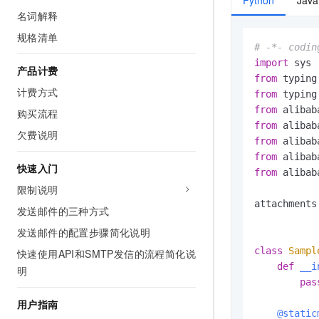
Python
Java
AI 产品 免费试用
网络
名词解释
安全
云开发大赛
Tableau 订阅
1亿+ 大模型 tokens 和 
规格清单
可观测
入门学习赛
中间件
AI空中课堂在线直播课
# -*- codin
140+云产品 免费试用
大模型服务
import
上云与迁云
产品计费
产品新客免费试用，最长1
数据库
from
 typing
生态解决方案
计费方式
千问AI平台-Token Plan
from
 typing
企业出海
大模型ACA认证体验
大数据计算
from
 alibab
购买流程
助力企业全员 AI 认知与能
行业生态解决方案
from
 alibab
政企业务
媒体服务
欠费说明
千问AI平台-模型体验
from
 alibab
开发者生态解决方案
在线体验全尺寸、多种模态
from
 alibab
企业服务与云通信
快速入门
AI 开发和 AI 应用解决
from
 alibab
Happy 系列大模型
限制说明
域名与网站
attachments 
发送邮件的三种方式
终端用户计算
发送邮件的配置步骤简化说明
Serverless
大模型解决方案
class
Sampl
快速使用API和SMTP发信的流程简化说
def
__i
明
开发工具
快速部署 Dify，高效搭建 
pas
用户指南
迁移与运维管理
    @static