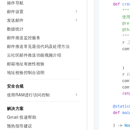
操作导航
10 分钟在聊天系统中增加
def
cre
专有云
"""

邮件设置
        使
发送邮件
        @re
数据统计
        @th
        """
邮件推送监控服务
# 
邮件推送常见退信代码及处理方法
        con
云社区邮件推送功能视频介绍
           
           
邮箱地址有效性校验
        )

地址校验控制台说明
# E
        con
安全合规
        con
ret
使用RAM进行访问控制
    @static
解决方案
def
mai
Gmail 投递帮助
           
预热指导建议
) -> 
No