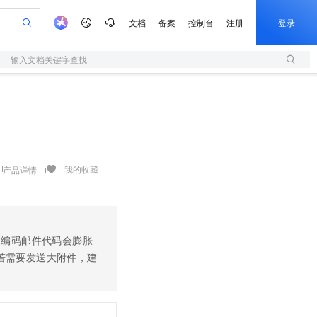
文档
备案
控制台
注册
登录
输入文档关键字查找
验
作计划
器
AI 活动
专业服务
服务伙伴合作计划
开发者社区
加入我们
服务平台百炼
阿里云 OPC 创新助力计划
一站式生成采购清单，支持单品或批量购买
S
可编辑精美 PPT 文稿
S产品伙伴计划（繁花）
峰会
造的大模型服务与应用开发平台
轻量应用服务器
Agency Agents：拥有专属领域专家
AI 生产力先锋
Al MaaS 服务伙伴赋能合作
域名
博文
Careers
至高可申请百万元
性可伸缩的云计算服务
 轻松生成专业的 PPT
开启高性价比 AI 编程新体验
先锋实践拓展 AI 生产力的边界
快速构建应用程序和网站，即刻迈出上云第一步
多领域专家智能体,一键组建 AI 虚拟交付团队
Token 补贴，五大权
计划
海大会
伙伴信用分合作计划
商标
问答
社会招聘
益加速 OPC 成功
S
帕鲁游戏服务器
数字证书管理服务（原SSL证书）
HappyHorse 打造一站式影视创作平台
飞天发布时刻
HOT
划
备案
电子书
校园招聘
联机服务器，轻松开启游戏
视频创作，一键激活电商全链路生产力
全托管，含MySQL、PostgreSQL、SQL Server、MariaDB多引擎
实现全站 HTTPS，呈现可信的 Web 访问
所见，即是所愿
可视化编排打通从文字构思到成片全链路闭环
我的收藏
产品详情
更多支持
划
公司注册
镜像站
视频生成
语音识别与合成
 智能体与工作流应用
短信服务
漫剧工坊：一站式动画创作平台
AI 实训营
合作伙伴培训与认证
划
上云迁移
的智能体编程平台
站生成，高效打造优质广告素材
通过阿里云百炼高效搭建AI应用,助力高效开发
快速生产连贯的高质量长漫剧
从基础到进阶，Agent 创客手把手教你
国内短信简单易用，安全可靠，秒级触达，全球覆盖200+国家和地区。
e-1.1-T2V
Qwen3-TTS-Flash
lScope
我要反馈
查询合作伙伴
畅细腻的高质量视频
离线语音合成大模型，多语言方言自适应，低延迟高稳定
n Alibaba Cloud ISV 合作
代维服务
编码邮件代码会膨胀
olarDB
建企业门户网站
大数据开发治理平台 DataWorks
10 分钟搭建微信、支付宝小程序
创新加速
ope
登录合作伙伴管理后台
我要建议
站，无忧落地极速上线
若需要发送大附件，建
以可视化方式快速构建移动和 PC 门户网站
100%兼容MySQL、PostgreSQL，兼容Oracle，支持集中和分布式
高效部署网站，快速应用到小程序
Data Agent 驱动的一站式 Data+AI 开发治理平台
e-1.1-I2V
Cosyvoice-V3-Flash
安全
畅自然，细节丰富
高表现力语音合成大模型，语音克隆听感自然
我要投诉
上云场景组合购
伴
边界网络安全防护产品
漫剧创作，剧本、分镜、视频高效生成
覆盖90%+业务场景，专享组合折扣价
2V
VPN
Fun-ASR