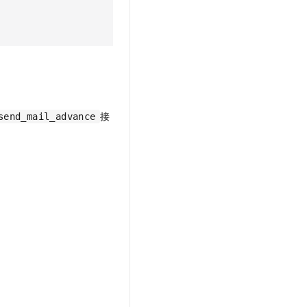
接
send_mail_advance
。