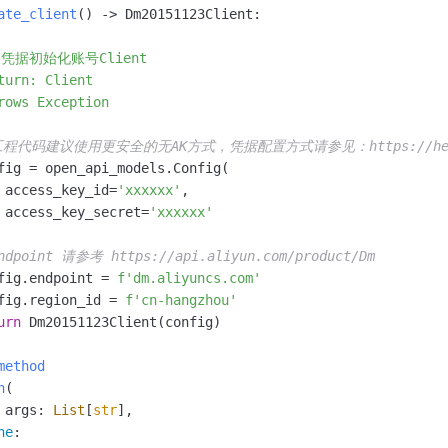
一个 AI 助手
即刻拥有 DeepSeek-R1 满血版
超强辅助，Bol
ate_client
() -> Dm20151123Client:

在企业官网、通讯软件中为客户提供 AI 客服
多种方案随心选，轻松解锁专属 DeepSeek
用凭据初始化账号Client

turn: Client

rows Exception

工程代码建议使用更安全的无AK方式，凭据配置方式请参见：https://help.aliy
fig = open_api_models.Config(

 access_key_id=
'xxxxxx'
,

 access_key_secret=
'xxxxxx'
ndpoint 请参考 https://api.aliyun.com/product/Dm
fig.endpoint = 
f'dm.aliyuncs.com'
fig.region_id = 
f'cn-hangzhou'
urn
 Dm20151123Client(config)

method
n
(
 args: 
List
[
str
],

ne
:
