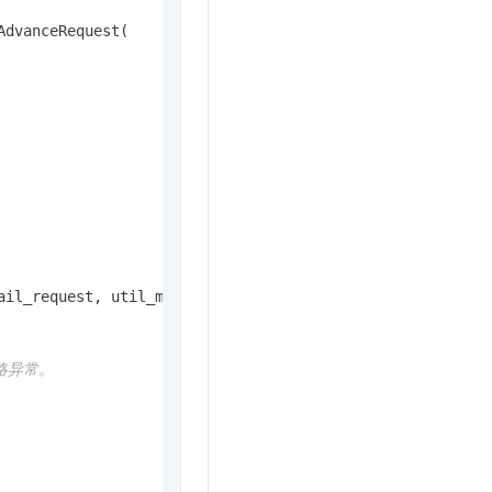
dvanceRequest(

ail_request, util_models.RuntimeOptions())

略异常。