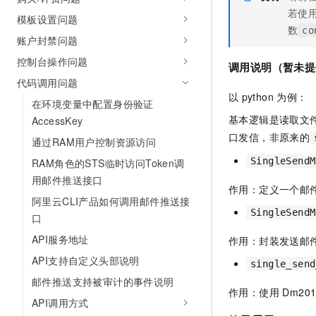
若使
模板设置问题
数
co
账户封禁问题
控制台操作问题
调用说明（暂未提
代码调用问题
以
python
为例：
在环境变量中配置身份验证
基本逻辑是读取文
AccessKey
口发信，非原来的
通过RAM用户控制资源访问
SingleSend
RAM角色的STS临时访问Token调
用邮件推送接口
作用：定义一个邮
阿里云CLI产品如何调用邮件推送接
SingleSendM
口
API服务地址
作用：封装发送邮
API支持自定义头部说明
single_send
邮件推送支持被审计的事件说明
作用：使用 Dm20
API调用方式