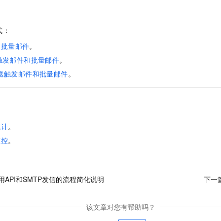
一个 AI 助手
即刻拥有 DeepSeek-R1 满血版
超强辅助，Bol
在企业官网、通讯软件中为客户提供 AI 客服
多种方案随心选，轻松解锁专属 DeepSeek
式：
送批量邮件
。
送触发邮件和批量邮件
。
 发送触发邮件和批量邮件
。
统计
。
监控
。
用API和SMTP发信的流程简化说明
下一
该文章对您有帮助吗？