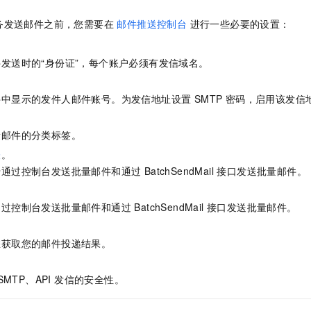
服务生态伙伴
视觉 Coding、空间感知、多模态思考等全面升级
1M上下文，专为长程任务能力而生
云工开物
企业应用
Night Plan 支持 Qwen 3.8-Max
AI 办公
NEW
Red Hat
务发送邮件之前，您需要在
邮件推送控制台
进行一些必要的设置：
30+ 款产品免费体验
夜间 5 折，Qwen/Meoo/TokenPlan 客户专享
AI智能应用
科研合作
ERP
。
堂（旗舰版）
SUSE
智能客服
AI 应用构建
大模型原生
发送时的“身份证”，每个账户必须有发信域名。
CRM
2个月
自动承接线索
。
建站小程序
Qoder
大模型服务平台百炼-应用模版
OA 办公系统
HOT
NEW
中显示的发件人邮件账号。为发信地址设置 SMTP 密码，启用该发信地
面向真实软件
个人版上线、团队版降价；千问3.8-Max首发发尝鲜
丰富多元化的应用模版和解决方案
力提升
财税管理
模板建站
。
万有无界
大模型服务平台百炼-智能体
量邮件的分类标签。
400电话
定制建站
的模型效果
灵活可视化地构建企业级 Agent
表
。
方案
广告营销
模板小程序
过控制台发送批量邮件和通过 BatchSendMail 接口发送批量邮件。
秒悟
人工智能平台 PAI
定制小程序
。
云端极速 AI 
新一代 AI 视频生成模型，深度适配广告营销等场景
AI Native 的算法工程平台，一站式完成建模、训练、推理服务部署
控制台发送批量邮件和通过 BatchSendMail 接口发送批量邮件。
APP 开发
。
建站系统
您获取您的邮件投递结果。
AI 应用
10分钟微调：让0.6B模型媲美235B模型
多模态数据信
 SMTP、API 发信的安全性。
依托云原生高可用架构,实现Dify私有化部署
用1%尺寸在特定领域达到大模型90%以上效果