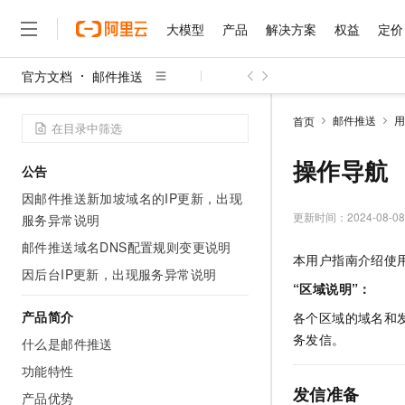
大模型
产品
解决方案
权益
定价
官方文档
邮件推送
大模型
产品
解决方案
权益
定价
云市场
伙伴
服务
了解阿里云
精选产品
精选解决方案
普惠上云
产品定价
精选商城
成为销售伙伴
售前咨询
为什么选择阿里云
千问AI平台
邮件推送
用
首页
了解云产品的定价详情
大模型服务平台百炼
睿译宝，AI翻译排版一
普惠上云 官方力荐
分销伙伴
在线服务
网站建设
什么是云计算
大
大模型服务与应用平台
上传文档即自动完成翻译和
云服务器38元/年起，超
操作导航
公告
咨询伙伴
多端小程序
技术领先
云上成本管理
售后服务
千问大模型
GLM-5.2：长任务时代
官方推荐返现计划
大模型
因邮件推送新加坡域名的IP更新，出现
大模型
精选产品
精选解决方案
Salesforce 国际版订阅
稳定可靠
管理和优化成本
多元化、高性能、安全可靠
推荐新用户得奖励，单订单
更新时间：
2024-08-08
服务异常说明
销售伙伴合作计划
自助服务
友盟天域
安全合规
人工智能与机器学习
AI
文本生成
邮件推送域名DNS配置规则变更说明
无影云电脑
Hermes Agent，打造
云工开物
本用户指南介绍使用邮
无影生态合作计划
在线服务
观测云
分析师报告
随时随地安全接入的云上超
自主进化，持久记忆，越用
高校专属算力普惠，学生认
因后台IP更新，出现服务异常说明
计算
互联网应用开发
Qwen3.8-Max
HOT
“区域说明”：
Salesforce On Alibaba C
工单服务
智能体时代全能旗舰模型
Tuya 物联网平台阿里云
研究报告与白皮书
云解析DNS
快速拥有专属 OpenClaw
Consulting Partner 合
大数据
容器
产品简介
各个区域的域名和
免费试用
短信专区
蓝凌 OA
Qwen3.7-Plus
务发信。
什么是邮件推送
AI 大模型销售与服务生
现代化应用
存储
天池大赛
能看、能想、能动手的多模
云原生大数据计算服务 Max
解决方案免费试用 新老
电子合同
功能特性
面向分析的企业级SaaS模
最高领取价值200元试用
安全
网络与CDN
发信准备
AI 算法大赛
Qwen3-VL-Plus
产品优势
畅捷通