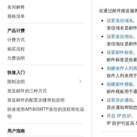
AI 产品 免费试用
网络
名词解释
安全
云开发大赛
Tableau 订阅
在通过邮件推送服
1亿+ 大模型 tokens 和 
规格清单
可观测
入门学习赛
中间件
设置发信域名
AI空中课堂在线直播课
140+云产品 免费试用
大模型服务
发信域名是邮件
上云与迁云
产品计费
产品新客免费试用，最长1
数据库
设置发信地址
生态解决方案
计费方式
千问AI平台-Token Plan
企业出海
大模型ACA认证体验
发信地址是邮件
大数据计算
购买流程
助力企业全员 AI 认知与能
行业生态解决方案
设置邮件标签
政企业务
媒体服务
欠费说明
千问AI平台-模型体验
邮件标签是批
开发者生态解决方案
在线体验全尺寸、多种模态
创建收件人列
企业服务与云通信
快速入门
AI 开发和 AI 应用解决
收件人列表用于通
Happy 系列大模型
限制说明
域名与网站
创建邮件模板
发送邮件的三种方式
邮件模板用于通过
终端用户计算
发送邮件的配置步骤简化说明
设置异步通知
Serverless
异步通知帮助
大模型解决方案
快速使用API和SMTP发信的流程简化说
开启 IP 防护
。
明
开发工具
快速部署 Dify，高效搭建 
IP 防护可提高
用户指南
迁移与运维管理