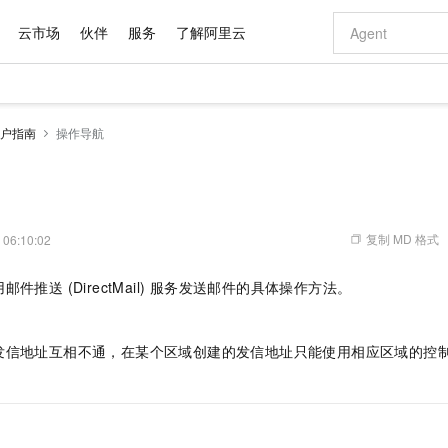
云市场
伙伴
服务
了解阿里云
AI 特惠
数据与 API
成为产品伙伴
企业增值服务
最佳实践
价格计算器
AI 场景体
基础软件
产品伙伴合
阿里云认证
市场活动
配置报价
大模型
户指南
操作导航
自助选配和估算价格
步到位
域名与网站
智启 AI 普惠权益
产品生态集成认证中心
企业支持计划
云上春晚
Qwen Audio：打造专属 AI 语音助手
千问官方 MaaS 平台，为开发者和 Agent 而生，新用户赠送 1 亿 + tokens 额度
云服务器 EC
一句话生成原生
AI Coding
阿里云Maa
2026 阿里云
为企业打
数据集
Windows
大模型认证
模型
NEW
NEW
格式还原
值低价云产品抢先购
提供智能易用的域名与建站服务
至高享 1亿+免费 tokens，加速 Al 应用落地
Qwen-Audio-3.0-Realtime 端到端实时语音角色扮演
安全可靠、弹
输入一句话想法,
智能编程，一键
产品生态伙伴
专家技术服务
云上奥运之旅
弹性计算合作
阿里云中企出
手机三要素
宝塔 Linux
全部认证
价格优势
开源旗舰模型
对象存储 OSS
即刻拥有 DeepSeek-V4-Pro
阿里云 OPC 创新助力计划
云数据库 RD
一键部署幻兽
AI 电商营销
产品生态伙伴工作台
企业增值服务台
云栖战略参考
云存储合作计
云栖大会
身份实名认证
CentOS
训练营
推动算力普惠，释放技术红利
的大模型服务
最高返9万
真正可用的 1M 上下文,一次完成代码全链路开发
轻松解锁专属 DeepSeek-V4-Pro
至高百万元 Token 补贴，加速一人公司成长
稳定、安全、高性价比、高性能的云存储服务
一键购买专属
从图文生成到
复制 MD 格式
 06:10:02
云上的中国
数据库合作计
活动全景
短信
Docker
图片和
自进化智能体
人工智能平台 PAI
5 分钟轻松部署专属 QwenPaw
Token Plan 模型订阅计划
Qoder
高效搭建 AI
AI 广告创作
企业成长
大模型
NEW
HOT
信息公告
件推送 (DirectMail) 服务发送邮件的具体操作方法。
看见新力量
云网络合作计
OCR 文字识别
JAVA
级电脑
越聪明
证享300元代金券
一站式AI开发、训练和推理服务
Qwen3.8-Max 首发尝鲜，限时加量 10 倍，夜间低至2折
从聊天伙伴进化为能主动干活的本地数字员工
面向真实软件
图文、视频一
Kimi-K3
HappyHors
NEW
魔搭 Mode
loud
服务实践
官网公告
Kimi 最新旗舰模型，长程编程与推理利器
让文字生成流
金融模力时刻
Salesforce O
版
发票查验
全能环境
Qoder CN
Claude Code + GStack 打造工程团队
千问办公，限时限量积分加倍
云原生数据库 P
低代码高效构
AI 建站
NEW
作计划
发信地址互相不通，在某个区域创建的发信地址只能使用相应区域的控制
计划
创新中心
魔搭 ModelSc
健康状态
让AI从“聊天伙伴”进化为能干活的“数字员工”
覆盖公网/内网、递归/权威、移动APP等全场景解析服务
安装技能 GStack，拥有专属 AI 工程团队
你的AI工作搭子，覆盖日常办公高频场景
基于千问大模型等，支持代码智能生成、研发智能问答
0 代码专业建
客户案例
天气预报查询
操作系统
Deepseek-v4-pro
HappyHors
态合作计划
态智能体模型
旗舰 MoE 大模型，百万上下文与顶尖推理能力
图生视频，流
Compute
同享
容器服务 Kubernetes 版 ACK
万小智 AI 建站低至 15元/月
云防火墙
AI 短剧/漫剧
快递物流查询
WordPress
成为服务伙
高校合作
式云数据仓库
点，立即开启云上创新
提供一站式管理容器应用的 K8s 服务
送.CN域名，送备案服务码
云原生的云上
AI助力短剧
GLM-5.2
Wan2.7-T
Ubuntu