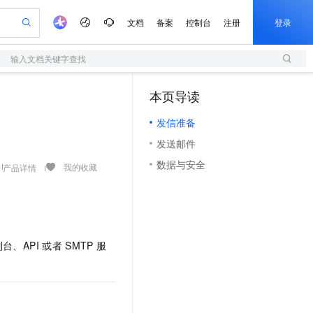
文档
备案
控制台
注册
登录
输入文档关键字查找
验
作计划
器
AI 活动
专业服务
服务伙伴合作计划
开发者社区
加入我们
服务平台百炼
阿里云 OPC 创新助力计划
本页导读
（0）
一站式生成采购清单，支持单品或批量购买
S
可编辑精美 PPT 文稿
S产品伙伴计划（繁花）
峰会
造的大模型服务与应用开发平台
轻量应用服务器
Agency Agents：拥有专属领域专家
AI 生产力先锋
Al MaaS 服务伙伴赋能合作
域名
博文
Careers
至高可申请百万元
发信准备
性可伸缩的云计算服务
 轻松生成专业的 PPT
开启高性价比 AI 编程新体验
先锋实践拓展 AI 生产力的边界
快速构建应用程序和网站，即刻迈出上云第一步
多领域专家智能体,一键组建 AI 虚拟交付团队
Token 补贴，五大权
计划
海大会
伙伴信用分合作计划
商标
问答
社会招聘
发送邮件
益加速 OPC 成功
S
帕鲁游戏服务器
数字证书管理服务（原SSL证书）
HappyHorse 打造一站式影视创作平台
飞天发布时刻
HOT
划
备案
电子书
校园招聘
数据与安全
联机服务器，轻松开启游戏
视频创作，一键激活电商全链路生产力
全托管，含MySQL、PostgreSQL、SQL Server、MariaDB多引擎
实现全站HTTPS，呈现可信的WEB访问
所见，即是所愿
可视化编排打通从文字构思到成片全链路闭环
我的收藏
产品详情
更多支持
划
公司注册
镜像站
视频生成
语音识别与合成
 智能体与工作流应用
短信服务
漫剧工坊：一站式动画创作平台
AI 实训营
合作伙伴培训与认证
划
上云迁移
的智能体编程平台
站生成，高效打造优质广告素材
通过阿里云百炼高效搭建AI应用,助力高效开发
快速生产连贯的高质量长漫剧
从基础到进阶，Agent 创客手把手教你
国内短信简单易用，安全可靠，秒级触达，全球覆盖200+国家和地区。
e-1.1-T2V
Qwen3-TTS-Flash
lScope
我要反馈
查询合作伙伴
畅细腻的高质量视频
离线语音合成大模型，多语言方言自适应，低延迟高稳定
n Alibaba Cloud ISV 合作
代维服务
olarDB
建企业门户网站
大数据开发治理平台 DataWorks
10 分钟搭建微信、支付宝小程序
台、API
或者
SMTP
服
创新加速
ope
登录合作伙伴管理后台
我要建议
站，无忧落地极速上线
以可视化方式快速构建移动和 PC 门户网站
100%兼容MySQL、PostgreSQL，兼容Oracle，支持集中和分布式
高效部署网站，快速应用到小程序
Data Agent 驱动的一站式 Data+AI 开发治理平台
e-1.1-I2V
Cosyvoice-V3-Flash
安全
畅自然，细节丰富
高表现力语音合成大模型，语音克隆听感自然
我要投诉
上云场景组合购
伴
边界网络安全防护产品
漫剧创作，剧本、分镜、视频高效生成
覆盖90%+业务场景，专享组合折扣价
2V
VPN
Fun-ASR