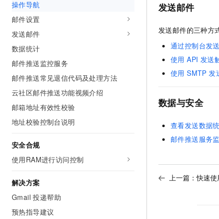
操作导航
10 分钟在聊天系统中增加
发送邮件
专有云
邮件设置
发送邮件的三种方
发送邮件
通过控制台发
数据统计
使用 API 发
邮件推送监控服务
使用 SMTP
邮件推送常见退信代码及处理方法
云社区邮件推送功能视频介绍
数据与安全
邮箱地址有效性校验
地址校验控制台说明
查看发送数据
邮件推送服务
安全合规
使用RAM进行访问控制
上一篇：
快速使
解决方案
Gmail 投递帮助
预热指导建议