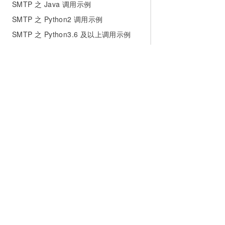
SMTP 之 Java 调用示例
SMTP 之 Python2 调用示例
SMTP 之 Python3.6 及以上调用示例
SMTP 之 CSharp 调用示例
SMTP 之 PHP 调用示例
SMTP 之 Perl 调用示例
SMTP 之 Ruby 调用示例
SMTP 之 Nodejs 调用示例
SMTP 之 Go 调用示例
为什么选择阿里云
大模型
产品和定
SMTP高阶功能
什么是云计算
千问大模型
全部产品
全球基础设施
大模型服务
免费试用
常见问题
技术领先
AI应用构建
产品动态
配置问题
稳定可靠
产品定价
收发问题
安全合规
配置报价
信誉等级及限额问题
购买/计费问题
分析师报告
云上成本