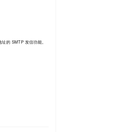
文戏情感细腻自然，动作戏激烈拳拳到肉，实现更强表演能力
支持中英文自由切换，具备更强的噪声鲁棒性
云聚AI 严选权益
SSL 证书
，一键激活高效办公新体验
精选AI产品，从模型到应用全链提效
堡垒机
AI 用量加速计划
应用
防火墙
、识别商机，让客服更高效、服务更出色。
新老同享，达量后返
千问办公
主机安全
NEW
址的 SMTP 发信功能。
的智能体编程平台
一站式AI生产力平台
AI 应用及服务市场
伶鹊
企业级人与Agent协作平台，接入和调度多个数字员工
智能客服平台，对话机器人、对话分析、智能外呼
AI 应用
大模型服务平台百炼 - 全妙
大模型
应用创作平台
多模态内容创作工具，已接入 DeepSeek
自然语言处理
数据标注
机器学习
息提取
与 AI 智能体进行实时音视频通话
从文本、图片、视频中提取结构化的属性信息
构建支持视频理解的 AI 音视频实时通话应用