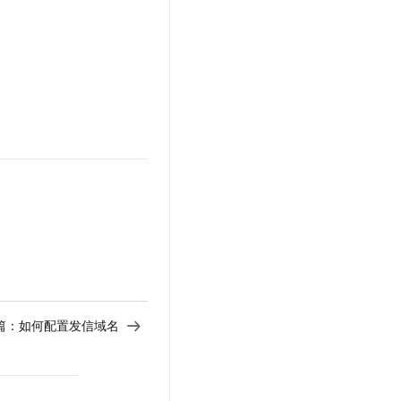
t.diy 一步搞定创意建站
构建大模型应用的安全防护体系
通过自然语言交互简化开发流程,全栈开发支持
通过阿里云安全产品对 AI 应用进行安全防护
篇：
如何配置发信域名