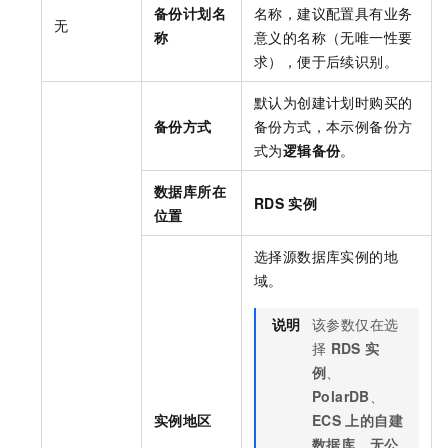
备份计划名
名称，建议配置具有业务
无
称
意义的名称（无唯一性要
求），便于后续识别。
默认为创建计划时购买的
备份方式
备份方式，本示例备份方
式为
逻辑备份
。
数据库所在
RDS
实例
位置
选择源数据库实例的地
域。
说明
该参数仅在选
择
RDS
实
例
、
PolarDB
、
实例地区
ECS
上的自建
数据库
、
无公