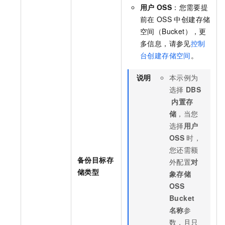
用户
OSS
：您需要提
前在
OSS
中创建存储
空间（Bucket），更
多信息，请参见
控制
台创建存储空间
。
说明
本示例为
选择
DBS
内置存
储
，当您
选择
用户
OSS
时，
您还需额
备份目标存
外配置
对
储类型
象存储
OSS
Bucket
名称
参
数，且只