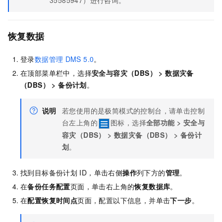
35585947）进行咨询。
恢复数据
登录
数据管理
DMS 5.0
。
在顶部菜单栏中，选择
安全与容灾（DBS）
>
数据灾备
（DBS）
>
备份计划
。
说明
若您使用的是极简模式的控制台，请单击控制
台左上角的
图标，选择
全部功能
>
安全与
容灾（DBS）
>
数据灾备（DBS）
>
备份计
划
。
找到目标备份计划
ID，单击右侧
操作
列下方的
管理
。
在
备份任务配置
页面，单击右上角的
恢复数据库
。
在
配置恢复时间点
页面，配置以下信息，并单击
下一步
。