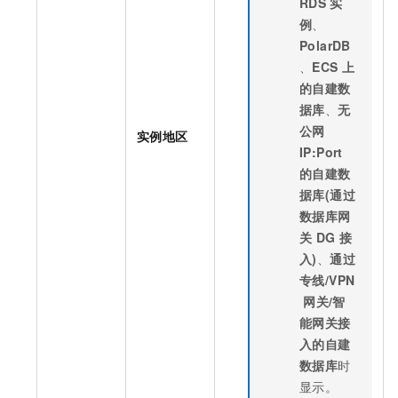
RDS
实
例
、
PolarDB
、
ECS
上
的自建数
据库
、
无
公网
实例地区
IP:Port
的自建数
据库(通过
数据库网
关
DG
接
入)
、
通过
专线/VPN
网关/智
能网关接
入的自建
数据库
时
显示。