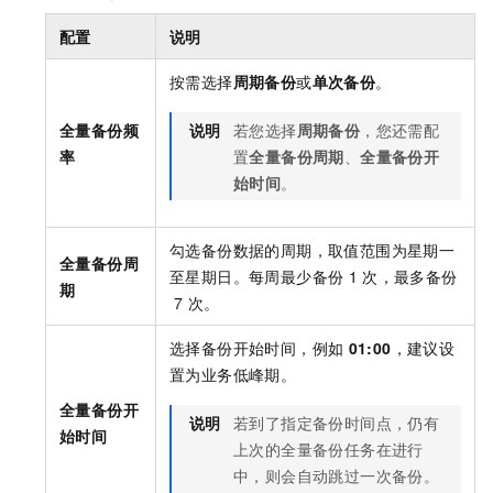
配置
说明
按需选择
周期备份
或
单次备份
。
全量备份频
说明
若您选择
周期备份
，您还需配
率
置
全量备份周期
、
全量备份开
始时间
。
勾选备份数据的周期，取值范围为星期一
全量备份周
至星期日。每周最少备份
1
次，最多备份
期
7
次。
选择备份开始时间，例如
01:00
，建议设
置为业务低峰期。
全量备份开
说明
若到了指定备份时间点，仍有
始时间
上次的全量备份任务在进行
中，则会自动跳过一次备份。