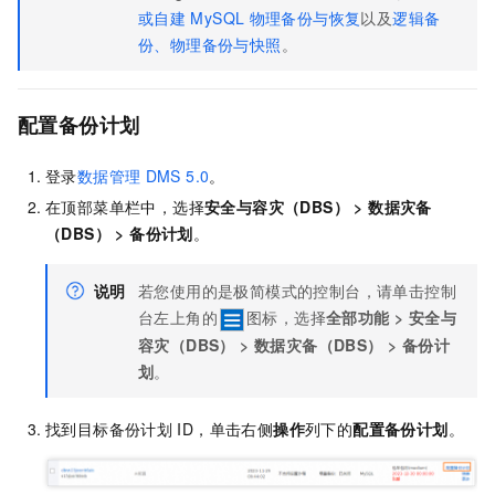
或自建
MySQL
物理备份与恢复
以及
逻辑备
份、物理备份与快照
。
配置备份计划
登录
数据管理
DMS 5.0
。
在顶部菜单栏中，选择
安全与容灾（DBS）
>
数据灾备
（DBS）
>
备份计划
。
说明
若您使用的是极简模式的控制台，请单击控制
台左上角的
图标，选择
全部功能
>
安全与
容灾（DBS）
>
数据灾备（DBS）
>
备份计
划
。
找到目标备份计划
ID，单击右侧
操作
列下的
配置备份计划
。