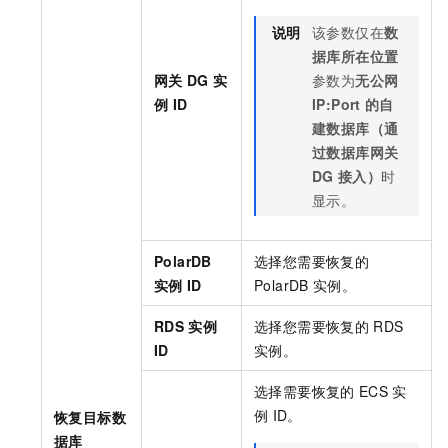
说明
该参数仅在
数
据库所在位置
网关
DG
实
参数为
无公网
例
ID
IP:Port
的自
建数据库（通
过数据库网关
DG
接入）
时
显示。
PolarDB
选择您需要恢复的
实例
ID
PolarDB
实例。
RDS
实例
选择您需要恢复的
RDS
ID
实例。
选择需要恢复的
ECS
实
例
ID。
恢复目标数
据库