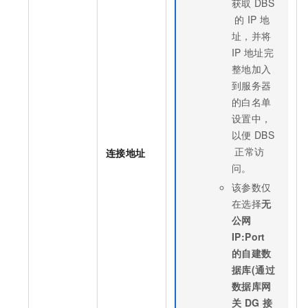
获取
DBS
的
IP
地
址，并将
IP
地址完
整地加入
到服务器
的白名单
设置中，
以便
DBS
正常访
连接地址
问。
该参数仅
在选择
无
公网
IP:Port
的自建数
据库(通过
数据库网
关
DG
接