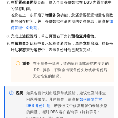
在
配置生命周期
页面，输入全量备份数据在
DBS
内置存储中
的保存时间。
若您在上一步开启了
增量备份
功能，您还需要配置增量备份数
据的保存时间，关于备份数据生命周期的更多信息，请参见
如
何管理生命周期
。
完成上述配置后，单击页面右下角的
预检查并启动
。
在
预检查
对话框中显示预检查通过后，单击
立即启动
。待备份
计划
状态
变为
运行中
，表示备份计划已配置完成。
重要
在全量备份阶段，请勿执行库或表结构变更的
DDL
操作，否则会出现备份失败或者备份后
无法恢复的情况。
说明
如果备份计划出现异常或报错，建议您及时排查
问题并修复。具体操作，请参见
如何修复异常
DBS
备份计划
。若按照文中修复建议仍未解决您
的问题，请到
DBS
客户咨询群（钉钉群号：