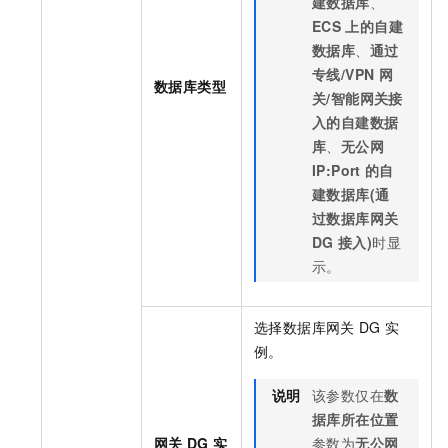
建数据库
、
ECS
上的自建
数据库
、
通过
专线/VPN
网
数据库类型
关/智能网关接
入的自建数据
库
、
无公网
IP:Port
的自
建数据库(通
过数据库网关
DG
接入)
时显
示。
选择数据库网关
DG
实
例。
说明
该参数仅在
数
据库所在位置
网关
DG
实
参数为
无公网