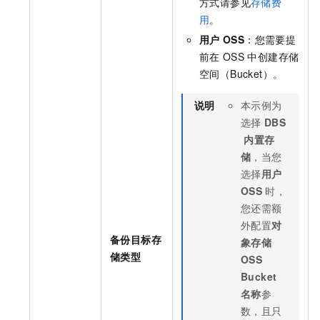
方式请参见
存储费
用
。
用户
OSS
：您需要提
前在
OSS
中创建存储
空间（Bucket）。
说明
本示例为
选择
DBS
内置存
储
，当您
选择
用户
OSS
时，
您还需额
外配置
对
备份目标存
象存储
储类型
OSS
Bucket
名称
参
数，且只