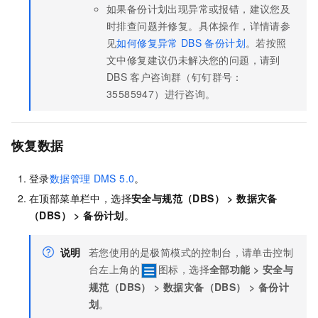
如果备份计划出现异常或报错，建议您及
时排查问题并修复。具体操作，详情请参
见
如何修复异常
DBS
备份计划
。若按照
文中修复建议仍未解决您的问题，请到
DBS
客户咨询群（钉钉群号：
35585947）进行咨询。
恢复数据
登录
数据管理
DMS 5.0
。
在顶部菜单栏中，选择
安全与规范（DBS）
>
数据灾备
（DBS）
>
备份计划
。
说明
若您使用的是极简模式的控制台，请单击控制
台左上角的
图标，选择
全部功能
>
安全与
规范（DBS）
>
数据灾备（DBS）
>
备份计
划
。