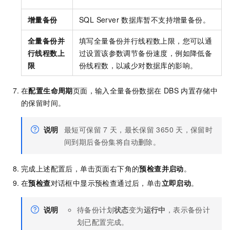
增量备份
SQL Server
数据库暂不支持增量备份。
全量备份并
填写全量备份并行线程数上限，您可以通
行线程数上
过设置该参数调节备份速度，例如降低备
限
份线程数，以减少对数据库的影响。
在
配置生命周期
页面，输入全量备份数据在
DBS
内置存储中
的保留时间。
说明
最短可保留
7
天，最长保留
3650
天，保留时
间到期后备份集将自动删除。
完成上述配置后，单击页面右下角的
预检查并启动
。
在
预检查
对话框中显示预检查通过后，单击
立即启动
。
说明
待备份计划
状态
变为
运行中
，表示备份计
划已配置完成。