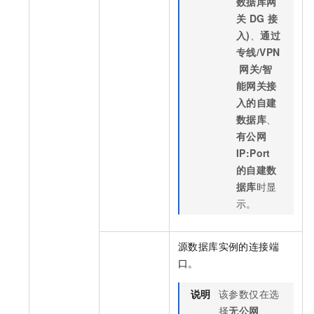
数据库网
关
DG
接
入)
、
通过
专线/VPN
网关/智
能网关接
入的自建
数据库
、
有公网
IP:Port
的自建数
据库
时显
示。
源数据库实例的连接端
口。
说明
该参数仅在选
择
无公网