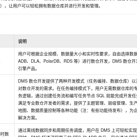
服务生态伙伴
视觉 Coding、空间感知、多模态思考等全面升级
1M上下文，专为长程任务能力而生
云工开物
企业应用
Night Plan 支持 Qwen 3.8-Max
AI 办公
NEW
LA），让用户可以轻松拥有数据仓库并进行开发和管理。
Red Hat
30+ 款产品免费体验
夜间 5 折，Qwen/Meoo/TokenPlan 客户专享
AI智能应用
科研合作
ERP
堂（旗舰版）
SUSE
智能客服
AI 应用构建
大模型原生
CRM
2个月
自动承接线索
建站小程序
Qoder
大模型服务平台百炼-应用模版
OA 办公系统
HOT
NEW
说明
面向真实软件
个人版上线、团队版降价；千问3.8-Max首发发尝鲜
丰富多元化的应用模版和解决方案
力提升
财税管理
模板建站
用户可根据企业规模、数据量大小和实时性要求，自由选择数
万有无界
大模型服务平台百炼-智能体
择
ADB、DLA、PolarDB、RDS
等）进行数仓开发，DMS
数仓开
400电话
定制建站
的模型效果
灵活可视化地构建企业级 Agent
引擎产品。
方案
广告营销
模板小程序
秒悟
人工智能平台 PAI
DMS
数仓开发提供了两种开发模式（任务编排、数据仓库）以
定制小程序
云端极速 AI 
新一代 AI 视频生成模型，深度适配广告营销等场景
AI Native 的算法工程平台，一站式完成建模、训练、推理服务部署
对数仓开发的需求。在任务编排模式下，用户无需数据仓库的
APP 开发
务逻辑，通过创建任务流和编写任务节点
SQL
就能完成开发任
满足专业数仓开发者的需求，提供了主题管理、层级管理、生
建站系统
地图、数据质量控制等各种功能（注：有些功能待发布），为
解决方案。
AI 应用
10分钟微调：让0.6B模型媲美235B模型
多模态数据信
依托云原生高可用架构,实现Dify私有化部署
用1%尺寸在特定领域达到大模型90%以上效果
通过离线数据同步和周期任务调度，用户在
DMS
上可轻松实
实时数