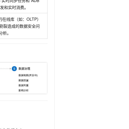
S
实时同步任务和
ADB
t.diy 一步搞定创意建站
构建大模型应用的安全防护体系
开发和实时消费。
通过自然语言交互简化开发流程,全栈开发支持
通过阿里云安全产品对 AI 应用进行安全防护
的在线库（如：OLTP）
统割裂造成的数据安全问
分析。