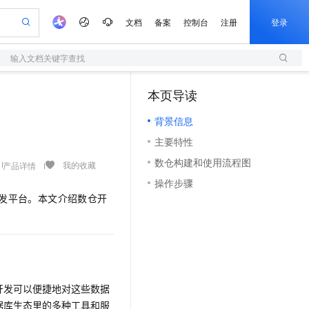
文档
备案
控制台
注册
登录
输入文档关键字查找
验
作计划
器
AI 活动
专业服务
服务伙伴合作计划
开发者社区
加入我们
服务平台百炼
阿里云 OPC 创新助力计划
本页导读
（1）
一站式生成采购清单，支持单品或批量购买
S
io：打造专属 AI 语音助手
S产品伙伴计划（繁花）
峰会
造的大模型服务与应用开发平台
轻量应用服务器
一句话生成原生可编辑精美 PPT 文稿
AI 生产力先锋
Al MaaS 服务伙伴赋能合作
域名
博文
Careers
至高可申请百万元
背景信息
性可伸缩的云计算服务
开启高性价比 AI 编程新体验
Qwen-Audio-3.0-Realtime 端到端实时语音角色扮演
输入一句话想法, 轻松生成专业的 PPT
先锋实践拓展 AI 生产力的边界
快速构建应用程序和网站，即刻迈出上云第一步
Token 补贴，五大权
计划
海大会
伙伴信用分合作计划
商标
问答
社会招聘
主要特性
益加速 OPC 成功
S
eek-V4-Pro
数字证书管理服务（原SSL证书）
一键部署幻兽帕鲁游戏服务器
飞天发布时刻
HOT
划
备案
电子书
校园招聘
数仓构建和使用流程图
pSeek-V4-Pro
视频创作，一键激活电商全链路生产力
全托管，含MySQL、PostgreSQL、SQL Server、MariaDB多引擎
实现全站HTTPS，呈现可信的WEB访问
一键购买专属联机服务器，轻松开启游戏
所见，即是所愿
我的收藏
产品详情
更多支持
划
公司注册
镜像站
操作步骤
视频生成
语音识别与合成
专属 QwenPaw
短信服务
漫剧工坊：一站式动画创作平台
AI 实训营
HOT
发平台。本文介绍数仓开
合作伙伴培训与认证
划
上云迁移
的智能体编程平台
站生成，高效打造优质广告素材
从聊天伙伴进化为能主动干活的本地数字员工
快速生产连贯的高质量长漫剧
从基础到进阶，Agent 创客手把手教你
国内短信简单易用，安全可靠，秒级触达，全球覆盖200+国家和地区。
e-1.1-T2V
Qwen3-TTS-Flash
lScope
我要反馈
查询合作伙伴
畅细腻的高质量视频
离线语音合成大模型，多语言方言自适应，低延迟高稳定
n Alibaba Cloud ISV 合作
代维服务
olarDB
建企业门户网站
大数据开发治理平台 DataWorks
10 分钟搭建微信、支付宝小程序
创新加速
ope
登录合作伙伴管理后台
我要建议
站，无忧落地极速上线
以可视化方式快速构建移动和 PC 门户网站
100%兼容MySQL、PostgreSQL，兼容Oracle，支持集中和分布式
高效部署网站，快速应用到小程序
Data Agent 驱动的一站式 Data+AI 开发治理平台
e-1.1-I2V
Cosyvoice-V3-Flash
安全
畅自然，细节丰富
高表现力语音合成大模型，语音克隆听感自然
我要投诉
上云场景组合购
伴
开发可以便捷地对这些数据
边界网络安全防护产品
漫剧创作，剧本、分镜、视频高效生成
覆盖90%+业务场景，专享组合折扣价
2V
VPN
Fun-ASR
据库生态里的多种工具和服