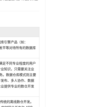
文戏情感细腻自然，动作戏激烈拳拳到肉，实现更强表演能力
支持中英文自由切换，具备更强的噪声鲁棒性
云聚AI 严选权益
SSL 证书
，一键激活高效办公新体验
精选AI产品，从模型到应用全链提效
堡垒机
AI 用量加速计划
应用
防火墙
、识别商机，让客服更高效、服务更出色。
新老同享，达量后返
千问办公
主机安全
NEW
的智能体编程平台
一站式AI生产力平台
据库引擎产品（如：
AI 应用及服务市场
伶鹊
发平等对待所有的数据库
企业级人与Agent协作平台，接入和调度多个数字员工
智能客服平台，对话机器人、对话分析、智能外呼
AI 应用
大模型服务平台百炼 - 全妙
满足不同专业程度的用户
大模型
应用创作平台
多模态内容创作工具，已接入 DeepSeek
专业知识，只需要关注业
自然语言处理
务。数据仓库模式则主要
产发布、多人协作、数据
数据标注
企业提供专业的数仓开发
机器学习
息提取
与 AI 智能体进行实时音视频通话
从文本、图片、视频中提取结构化的属性信息
构建支持视频理解的 AI 音视频实时通话应用
现传统的离线数仓开发。