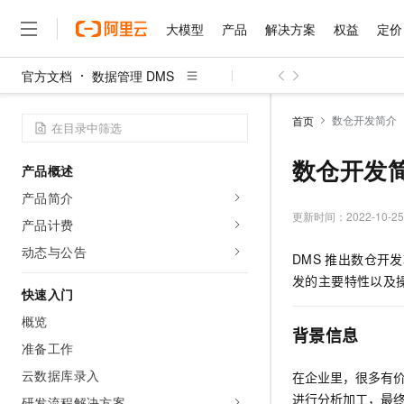
大模型
产品
解决方案
权益
定价
官方文档
数据管理 DMS
大模型
产品
解决方案
权益
定价
云市场
伙伴
服务
了解阿里云
精选产品
精选解决方案
普惠上云
产品定价
精选商城
成为销售伙伴
售前咨询
为什么选择阿里云
千问AI平台
数仓开发简介
首页
了解云产品的定价详情
大模型服务平台百炼
千问办公，解锁你的工作
普惠上云 官方力荐
分销伙伴
在线服务
网站建设
什么是云计算
大
大模型服务与应用平台
企业级Agent产品，直接
云服务器38元/年起，超
数仓开发
产品概述
咨询伙伴
多端小程序
技术领先
云上成本管理
售后服务
千问大模型
Agency Agents：拥
官方推荐返现计划
大模型
产品简介
大模型
精选产品
精选解决方案
Salesforce 国际版订阅
稳定可靠
管理和优化成本
多元化、高性能、安全可靠
推荐新用户得奖励，单订单
更新时间：
2022-10-25
销售伙伴合作计划
产品计费
自助服务
友盟天域
安全合规
人工智能与机器学习
AI
文本生成
无影云电脑
HappyHorse 打造一
云工开物
动态与公告
DMS
推出数仓开发
无影生态合作计划
在线服务
观测云
分析师报告
随时随地安全接入的云上超
高校专属算力普惠，学生认
计算
互联网应用开发
Qwen3.8-Max
发的主要特性以及
HOT
Salesforce On Alibaba C
工单服务
快速入门
智能体时代全能旗舰模型
Tuya 物联网平台阿里云
研究报告与白皮书
云解析DNS
快速拥有专属 OpenClaw
Consulting Partner 合
大数据
容器
概览
免费试用
短信专区
背景信息
蓝凌 OA
Qwen3.7-Plus
AI 大模型销售与服务生
准备工作
现代化应用
存储
天池大赛
能看、能想、能动手的多模
云原生大数据计算服务 Max
解决方案免费试用 新老
电子合同
云数据库录入
在企业里，很多有
面向分析的企业级SaaS模
最高领取价值200元试用
安全
网络与CDN
AI 算法大赛
Qwen3-VL-Plus
进行分析加工，最
畅捷通
研发流程解决方案