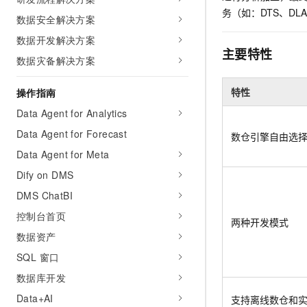
AI 产品 免费试用
网络
务（如：DTS、D
安全
云开发大赛
数据安全解决方案
Tableau 订阅
1亿+ 大模型 tokens 和 
数据开发解决方案
可观测
入门学习赛
中间件
AI空中课堂在线直播课
主要特性
140+云产品 免费试用
大模型服务
数据灾备解决方案
上云与迁云
产品新客免费试用，最长1
数据库
生态解决方案
千问AI平台-Token Plan
特性
操作指南
企业出海
大模型ACA认证体验
大数据计算
助力企业全员 AI 认知与能
Data Agent for Analytics
行业生态解决方案
政企业务
媒体服务
千问AI平台-模型体验
Data Agent for Forecast
数仓引擎自由选
开发者生态解决方案
在线体验全尺寸、多种模态
Data Agent for Meta
企业服务与云通信
AI 开发和 AI 应用解决
Happy 系列大模型
Dify on DMS
域名与网站
DMS ChatBI
终端用户计算
控制台首页
两种开发模式
数据资产
Serverless
大模型解决方案
SQL 窗口
开发工具
快速部署 Dify，高效搭建 
数据库开发
迁移与运维管理
Data+AI
支持离线数仓和