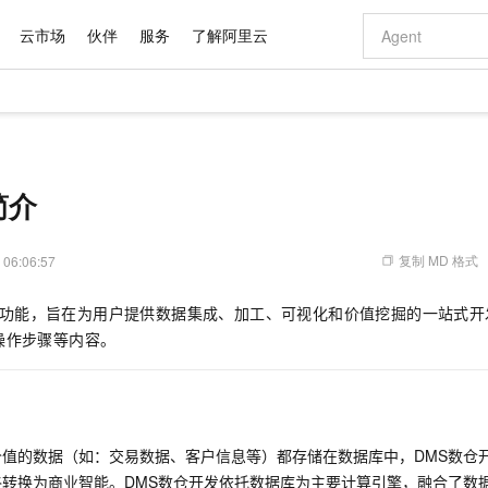
云市场
伙伴
服务
了解阿里云
AI 特惠
数据与 API
成为产品伙伴
企业增值服务
最佳实践
价格计算器
AI 场景体
基础软件
产品伙伴合
阿里云认证
市场活动
配置报价
大模型
自助选配和估算价格
新方式
域名与网站
睿译宝，AI翻译排版一步到位
智启 AI 普惠权益
产品生态集成认证中心
企业支持计划
云上春晚
千问官方 MaaS 平台，为开发者和 Agent 而生，新用户赠送 1 亿 + tokens 额度
云服务器 EC
Qwen Aud
AI Coding
阿里云Maa
2026 阿里云
为企业打
数据集
Windows
大模型认证
模型
NEW
NEW
交付可用成果
值低价云产品抢先购
提供智能易用的域名与建站服务
上传文档即自动完成翻译和格式还原
至高享 1亿+免费 tokens，加速 Al 应用落地
安全可靠、弹
智能编程，一键
简介
产品生态伙伴
专家技术服务
云上奥运之旅
弹性计算合作
阿里云中企出
手机三要素
宝塔 Linux
全部认证
价格优势
有专属领域专家
对象存储 OSS
GLM-5.2：长任务时代开源旗舰模型
阿里云 OPC 创新助力计划
云数据库 RD
即刻拥有 DeepS
AI 电商营销
产品生态伙伴工作台
企业增值服务台
云栖战略参考
云存储合作计
云栖大会
身份实名认证
CentOS
训练营
推动算力普惠，释放技术红利
的大模型服务
最高返9万
多领域专家智能体,一键组建 AI 虚拟交付团队
至高百万元 Token 补贴，加速一人公司成长
稳定、安全、高性价比、高性能的云存储服务
真正可用的 1M 上下文,一次完成代码全链路开发
轻松解锁专属 Dee
从图文生成到
复制 MD 格式
 06:06:57
云上的中国
数据库合作计
活动全景
短信
Docker
图片和
站式影视创作平台
人工智能平台 PAI
Hermes Agent，打造自进化智能体
Token Plan 模型订阅计划
Qoder
5 分钟轻松部署
AI 广告创作
企业成长
大模型
NEW
信息公告
功能，旨在为用户提供数据集成、加工、可视化和价值挖掘的一站式开
看见新力量
云网络合作计
OCR 文字识别
JAVA
级电脑
证享300元代金券
可视化编排打通从文字构思到成片全链路闭环
一站式AI开发、训练和推理服务
自主进化，持久记忆，越用越聪明
Qwen3.8-Max 首发尝鲜，限时加量 10 倍，夜间低至2折
面向真实软件
图文、视频一
Kimi-K3
HappyHors
操作步骤等内容。
NEW
魔搭 Mode
loud
服务实践
官网公告
Kimi 最新旗舰模型，长程编程与推理利器
让文字生成流
金融模力时刻
Salesforce O
版
发票查验
全能环境
Qoder CN
Claude Code + GStack 打造工程团队
千问办公，限时限量积分加倍
云原生数据库 P
低代码高效构
AI 建站
NEW
作计划
计划
创新中心
魔搭 ModelSc
健康状态
让AI从“聊天伙伴”进化为能干活的“数字员工”
覆盖公网/内网、递归/权威、移动APP等全场景解析服务
安装技能 GStack，拥有专属 AI 工程团队
你的AI工作搭子，覆盖日常办公高频场景
基于千问大模型等，支持代码智能生成、研发智能问答
0 代码专业建
客户案例
天气预报查询
操作系统
Deepseek-v4-pro
HappyHors
态合作计划
态智能体模型
旗舰 MoE 大模型，百万上下文与顶尖推理能力
图生视频，流
Compute
同享
容器服务 Kubernetes 版 ACK
万小智 AI 建站低至 15元/月
云防火墙
AI 短剧/漫剧
快递物流查询
WordPress
成为服务伙
高校合作
价值的数据（如：交易数据、客户信息等）都存储在数据库中，DMS数仓
式云数据仓库
点，立即开启云上创新
提供一站式管理容器应用的 K8s 服务
送.CN域名，送备案服务码
云原生的云上
AI助力短剧
GLM-5.2
Wan2.7-T
终转换为商业智能。DMS数仓开发依托数据库为主要计算引擎，融合了数
Ubuntu