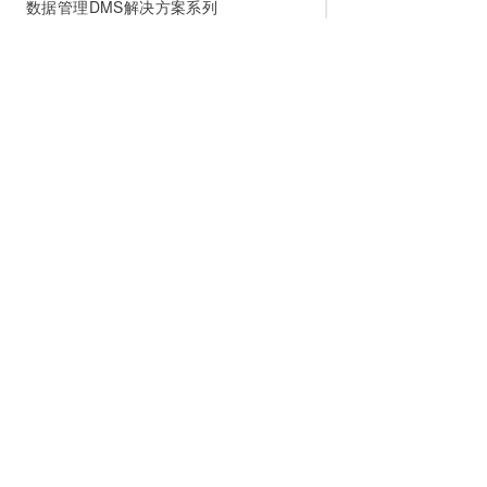
数据管理DMS解决方案系列
在DMS中实现DLA一键建仓与数据管控
DMS的安全托管能力
DMS MCP使用示例
数据灾备（DBS）
为什么选择阿里云
大模型
产品和定
什么是云计算
千问大模型
全部产品
全球基础设施
大模型服务
免费试用
技术领先
AI应用构建
产品动态
稳定可靠
产品定价
安全合规
配置报价
分析师报告
云上成本