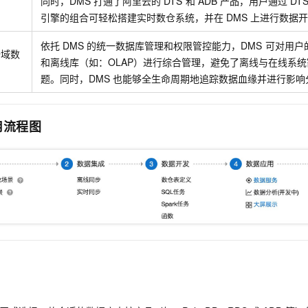
同时，DMS
打通了阿里云的
DTS
和
ADB
产品，用户通过
DT
一个 AI 助手
即刻拥有 DeepSeek-R1 满血版
超强辅助，Bol
引擎的组合可轻松搭建实时数仓系统，并在
DMS
上进行数据
在企业官网、通讯软件中为客户提供 AI 客服
多种方案随心选，轻松解锁专属 DeepSeek
依托
DMS
的统一数据库管理和权限管控能力，DMS
可对用户
全域数
和离线库（如：OLAP）进行综合管理，避免了离线与在线系
题。同时，DMS
也能够全生命周期地追踪数据血缘并进行影响
用流程图