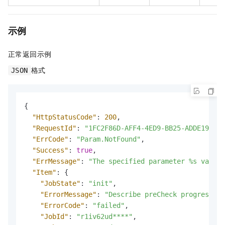
示例
正常返回示例
格式
JSON
{
"HttpStatusCode"
:
200
,
"RequestId"
:
"1FC2F86D-AFF4-4ED9-BB25-ADDE196CB2
"ErrCode"
:
"Param.NotFound"
,
"Success"
:
true
,
"ErrMessage"
:
"The specified parameter %s value 
"Item"
:
{
"JobState"
:
"init"
,
"ErrorMessage"
:
"Describe preCheck progress fa
"ErrorCode"
:
"failed"
,
"JobId"
:
"r1iv62ud****"
,