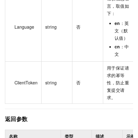
言，取值如
下：
en
：英
Language
string
否
文（默
认值）
cn
：中
文
用于保证请
求的幂等
ClientToken
string
否
性，防止重
复提交请
求。
返回参数
名称
类型
描述
示例