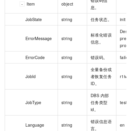
错误码信
Item
object
息。
JobState
string
任务状态。
init
Descr
标准化错误
ErrorMessage
string
preC
信息。
progr
ErrorCode
string
错误码。
failed
全量备份或
JobId
string
者恢复任务
r1iv6
ID。
DBS 内部
JobType
string
任务类型
testId
id。
错误信息语
Language
string
en
言。