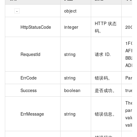
object
HTTP 状态
HttpStatusCode
integer
200
码。
1FC2
AFF4
RequestId
string
请求 ID.
BB25
ADDE
ErrCode
string
错误码。
Para
Success
boolean
是否成功。
true
The s
para
ErrMessage
string
错误信息。
value
valid.