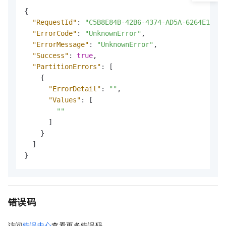
{
"RequestId"
:
"C5B8E84B-42B6-4374-AD5A-6264E175**
"ErrorCode"
:
"UnknownError"
,
"ErrorMessage"
:
"UnknownError"
,
"Success"
:
true
,
"PartitionErrors"
:
[
{
"ErrorDetail"
:
""
,
"Values"
:
[
""
]
}
]
}
错误码
访问
错误中心
查看更多错误码。