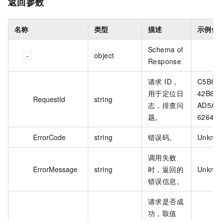
返回参数
名称
类型
描述
示例值
Schema of
object
Response
请求 ID，
C5B8E
用于定位日
42B6-4
RequestId
string
志，排查问
AD5A-
题。
6264E1
ErrorCode
string
错误码。
Unknow
调用失败
ErrorMessage
string
时，返回的
Unknow
错误信息。
请求是否成
功，取值