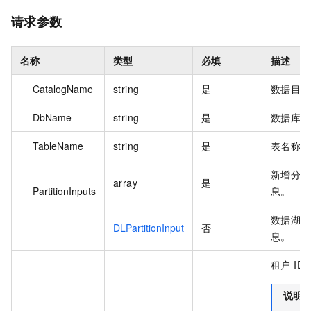
请求参数
名称
类型
必填
描述
CatalogName
string
是
数据目录
DbName
string
是
数据库名
TableName
string
是
表名称。
新增分区
array
是
PartitionInputs
息。
数据湖分
DLPartitionInput
否
息。
租户 ID
说明