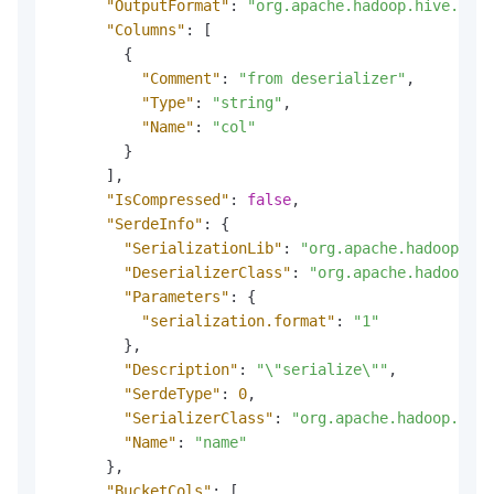
"OutputFormat"
:
"org.apache.hadoop.hive.ql.i
"Columns"
:
[
{
"Comment"
:
"from deserializer"
,
"Type"
:
"string"
,
"Name"
:
"col"
}
]
,
"IsCompressed"
:
false
,
"SerdeInfo"
:
{
"SerializationLib"
:
"org.apache.hadoop.hiv
"DeserializerClass"
:
"org.apache.hadoop.hi
"Parameters"
:
{
"serialization.format"
:
"1"
}
,
"Description"
:
"\"serialize\""
,
"SerdeType"
:
0
,
"SerializerClass"
:
"org.apache.hadoop.hive
"Name"
:
"name"
}
,
"BucketCols"
:
[