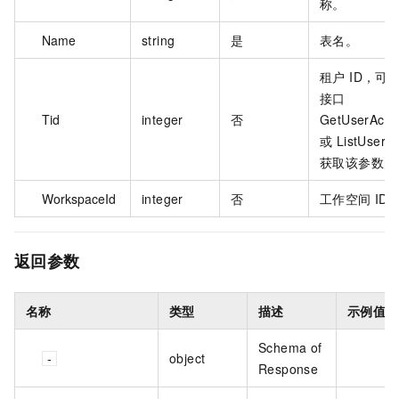
称。
Name
string
是
表名。
租户 ID，可
接口
Tid
integer
否
GetUserActi
或 ListUserT
获取该参数的
WorkspaceId
integer
否
工作空间 ID
返回参数
名称
类型
描述
示例值
Schema of
object
Response