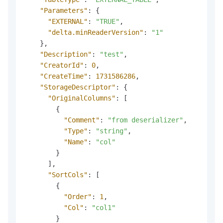
"Parameters"
:
{
"EXTERNAL"
:
"TRUE"
,
"delta.minReaderVersion"
:
"1"
}
,
"Description"
:
"test"
,
"CreatorId"
:
0
,
"CreateTime"
:
1731586286
,
"StorageDescriptor"
:
{
"OriginalColumns"
:
[
{
"Comment"
:
"from deserializer"
,
"Type"
:
"string"
,
"Name"
:
"col"
}
]
,
"SortCols"
:
[
{
"Order"
:
1
,
"Col"
:
"col1"
}