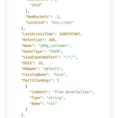
"2010"
]
,
"NumBuckets"
:
-1
,
"Location"
:
"oss://xxx"
}
,
"LastAccessTime"
:
1608707407
,
"Retention"
:
300
,
"Name"
:
"100g_customer"
,
"OwnerType"
:
"USER"
,
"ViewExpandedText"
:
"\"\""
,
"DbId"
:
19
,
"DbName"
:
"default"
,
"CatalogName"
:
"hive"
,
"PartitionKeys"
:
[
{
"Comment"
:
"from deserializer"
,
"Type"
:
"string"
,
"Name"
:
"col"
}
]
,