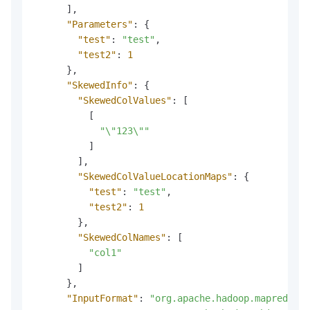
]
,
"Parameters"
:
{
"test"
:
"test"
,
"test2"
:
1
}
,
"SkewedInfo"
:
{
"SkewedColValues"
:
[
[
"\"123\""
]
]
,
"SkewedColValueLocationMaps"
:
{
"test"
:
"test"
,
"test2"
:
1
}
,
"SkewedColNames"
:
[
"col1"
]
}
,
"InputFormat"
:
"org.apache.hadoop.mapred.Se