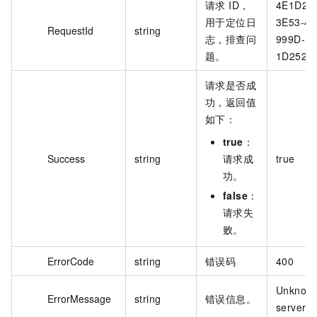
请求 ID，
4E1D2B
用于定位日
3E53-4
RequestId
string
志，排查问
999D-
题。
1D2520B
请求是否成
功，返回值
如下：
true
：
Success
string
请求成
true
功。
false
：
请求失
败。
ErrorCode
string
错误码
400
Unknow
ErrorMessage
string
错误信息。
server e