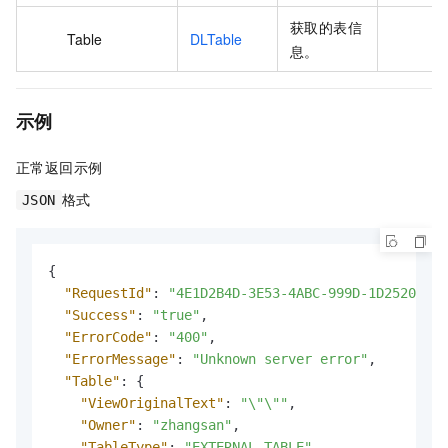
获取的表信
Table
DLTable
息。
示例
正常返回示例
格式
JSON
{
"RequestId"
:
"4E1D2B4D-3E53-4ABC-999D-1D2520B3**
"Success"
:
"true"
,
"ErrorCode"
:
"400"
,
"ErrorMessage"
:
"Unknown server error"
,
"Table"
:
{
"ViewOriginalText"
:
"\"\""
,
"Owner"
:
"zhangsan"
,
"TableType"
:
"EXTERNAL_TABLE"
,