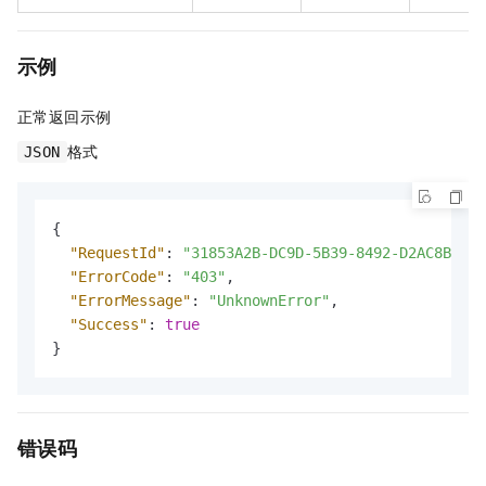
示例
正常返回示例
格式
JSON
{
"RequestId"
:
"31853A2B-DC9D-5B39-8492-D2AC8BCF55
"ErrorCode"
:
"403"
,
"ErrorMessage"
:
"UnknownError"
,
"Success"
:
true
}
错误码