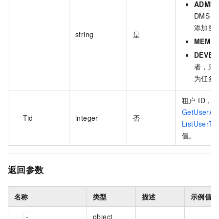
ADMIN
DMS 
添加空
string
是
MEMB
DEVEL
者，只
为任务
租户 ID，
GetUserAct
Tid
integer
否
ListUserTe
值。
返回参数
名称
类型
描述
示例值
object