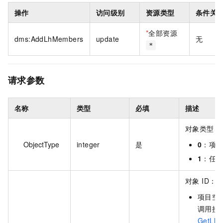
操作
访问级别
资源类型
条件关
*
全部资源
dms:AddLhMembers
update
无
*
请求参数
名称
类型
必填
描述
对象类型，
ObjectType
integer
是
0
：项
1
：任
对象 ID：
项目空间
调用接
GetLh