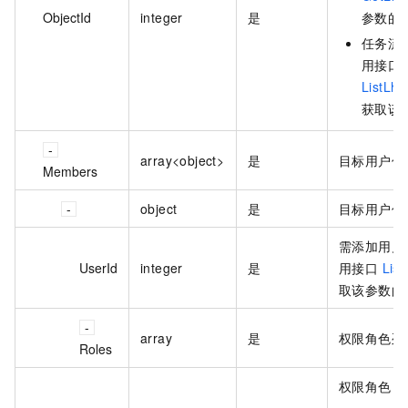
ObjectId
integer
是
参数的
任务流 
用接口
ListLh
获取该
array<object>
是
目标用户信
Members
object
是
目标用户信
需添加用户
UserId
integer
是
用接口
List
取该参数的
array
是
权限角色列
Roles
权限角色，