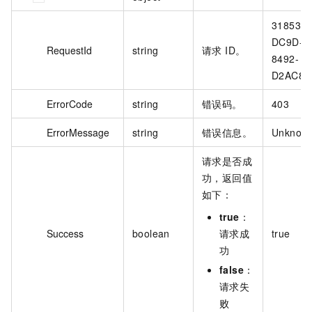
31853A
DC9D-5
RequestId
string
请求 ID。
8492-
D2AC8B
ErrorCode
string
错误码。
403
ErrorMessage
string
错误信息。
Unknown
请求是否成
功，返回值
如下：
true
：
Success
boolean
请求成
true
功
false
：
请求失
败