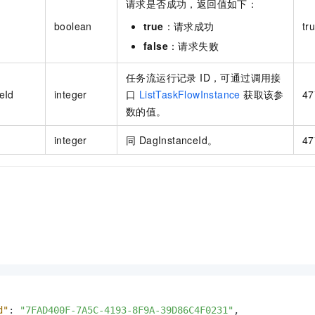
请求是否成功，返回值如下：
boolean
true
：请求成功
tr
false
：请求失败
任务流运行记录 ID，可通过调用接
eId
integer
口
ListTaskFlowInstance
获取该参
47
数的值。
integer
同 DagInstanceId。
47
d"
:
"7FAD400F-7A5C-4193-8F9A-39D86C4F0231"
,