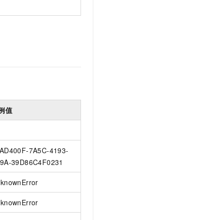
例值
AD400F-7A5C-4193-
9A-39D86C4F0231
knownError
knownError