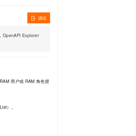
文戏情感细腻自然，动作戏激烈拳拳到肉，实现更强表演能力
支持中英文自由切换，具备更强的噪声鲁棒性
云聚AI 严选权益
SSL 证书
，一键激活高效办公新体验
精选AI产品，从模型到应用全链提效
堡垒机
调试
AI 用量加速计划
应用
防火墙
、识别商机，让客服更高效、服务更出色。
新老同享，达量后返
PI Explorer
千问办公
主机安全
NEW
的智能体编程平台
一站式AI生产力平台
AI 应用及服务市场
伶鹊
企业级人与Agent协作平台，接入和调度多个数字员工
智能客服平台，对话机器人、对话分析、智能外呼
AI 应用
大模型服务平台百炼 - 全妙
大模型
RAM
用户或
RAM
角色授
应用创作平台
多模态内容创作工具，已接入 DeepSeek
自然语言处理
数据标注
ist）。
机器学习
息提取
与 AI 智能体进行实时音视频通话
从文本、图片、视频中提取结构化的属性信息
构建支持视频理解的 AI 音视频实时通话应用