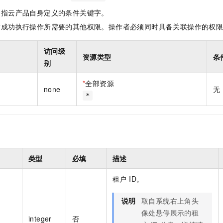
一个 AI 助手
即刻拥有 DeepSeek-R1 满血版
超强辅助，Bol
是指云产品自身定义的条件关键字。
在企业官网、通讯软件中为客户提供 AI 客服
多种方案随心选，轻松解锁专属 DeepSeek
指成功执行操作所需要的其他权限。操作者必须同时具备关联操作的权
访问级
资源类型
条
别
*
全部资源
none
无
*
类型
必填
描述
租户 ID。
说明
取自系统右上角头
像处悬停展示的租
integer
否