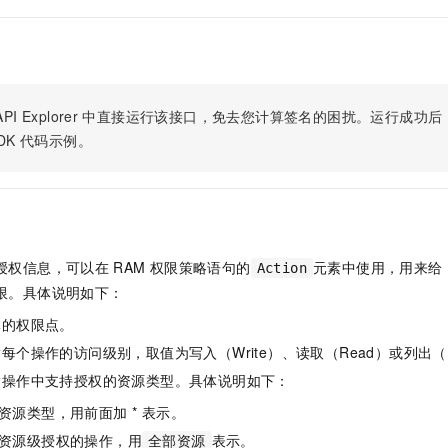
服务生态伙伴
视觉 Coding、空间感知、多模态思考等全面升级
1M上下文，专为长程任务能力而生
云工开物
企业应用
Night Plan 支持 Qwen 3.8-Max
AI 办公
NEW
Red Hat
30+ 款产品免费体验
夜间 5 折，Qwen/Meoo/TokenPlan 客户专享
AI智能应用
科研合作
ERP
堂（旗舰版）
SUSE
智能客服
AI 应用构建
大模型原生
CRM
2个月
自动承接线索
PI Explorer
中直接运行该接口，免去您计算签名的困扰。运行成功后，OpenA
建站小程序
Qoder
大模型服务平台百炼-应用模版
OA 办公系统
HOT
NEW
DK
代码示例。
面向真实软件
个人版上线、团队版降价；千问3.8-Max首发发尝鲜
丰富多元化的应用模版和解决方案
力提升
财税管理
模板建站
万有无界
大模型服务平台百炼-智能体
400电话
定制建站
的模型效果
灵活可视化地构建企业级 Agent
方案
广告营销
模板小程序
秒悟
人工智能平台 PAI
授权信息，可以在
RAM
权限策略语句的
元素中使用，用来给
Action
定制小程序
云端极速 AI 
新一代 AI 视频生成模型，深度适配广告营销等场景
AI Native 的算法工程平台，一站式完成建模、训练、推理服务部署
限。具体说明如下：
APP 开发
体的权限点。
建站系统
每个操作的访问级别，取值为写入（Write）、读取（Read）或列出（L
指操作中支持授权的资源类型。具体说明如下：
AI 应用
10分钟微调：让0.6B模型媲美235B模型
多模态数据信
资源类型，用前面加 * 表示。
依托云原生高可用架构,实现Dify私有化部署
用1%尺寸在特定领域达到大模型90%以上效果
资源级授权的操作，用
表示。
全部资源