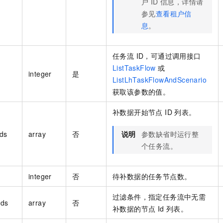
户 ID 信息，详情请
参见
查看租户信
息
。
任务流 ID，可通过调用接口
ListTaskFlow
或
integer
是
ListLhTaskFlowAndScenario
获取该参数的值。
补数据开始节点 ID 列表。
Ids
array
否
说明
参数缺省时运行整
个任务流。
integer
否
待补数据的任务节点数。
过滤条件，指定任务流中无需
Ids
array
否
补数据的节点 Id 列表。