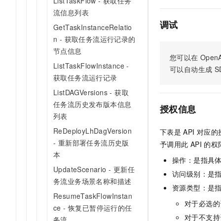
ListTaskFlow - 获取任务
AI 产品 免费试用
网络
安全
云开发大赛
流信息列表
Tableau 订阅
1亿+ 大模型 tokens 和 
调试
GetTaskInstanceRelatio
可观测
入门学习赛
中间件
AI空中课堂在线直播课
140+云产品 免费试用
n - 获取任务流运行记录的
大模型服务
上云与迁云
产品新客免费试用，最长1
节点信息
数据库
您可以在
OpenA
生态解决方案
千问AI平台-Token Plan
ListTaskFlowInstance -
企业出海
大模型ACA认证体验
可以自动生成
S
大数据计算
获取任务流运行记录
助力企业全员 AI 认知与能
行业生态解决方案
政企业务
媒体服务
ListDAGVersions - 获取
千问AI平台-模型体验
开发者生态解决方案
任务流历史发布版本信息
在线体验全尺寸、多种模态
授权信息
企业服务与云通信
列表
AI 开发和 AI 应用解决
Happy 系列大模型
ReDeployLhDagVersion
域名与网站
下表是
API
对应的
- 重新部署任务流历史版
予调用此
API
的权
终端用户计算
本
操作：是指具
UpdateScenario - 更新任
Serverless
访问级别：是指
大模型解决方案
务流业务场景名称和描述
资源类型：是
开发工具
ResumeTaskFlowInstan
快速部署 Dify，高效搭建 
对于必选的
ce - 恢复已暂停运行的任
迁移与运维管理
对于不支持
务流