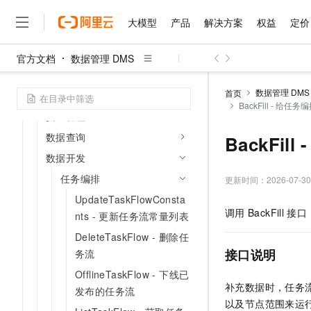
审批流程
大模型
产品
解决方案
权益
定价
库表元数据
工单操作
官方文档
数据管理 DMS
大模型
产品
解决方案
权益
定价
云市场
伙伴
服务
了解阿里云
SQL任务
精选产品
精选解决方案
普惠上云
产品定价
精选商城
成为销售伙伴
售前咨询
为什么选择阿里云
千问AI平台
数据管理 DMS
首页
权限管理
了解云产品的定价详情
BackFill - 给任
大模型服务平台百炼
千问办公，解锁你的工作
普惠上云 官方力荐
分销伙伴
在线服务
网站建设
什么是云计算
大
安全管理
大模型服务与应用平台
企业级Agent产品，直接
云服务器38元/年起，超
咨询伙伴
多端小程序
技术领先
数据查询
BackFi
云上成本管理
售后服务
千问大模型
Agency Agents：拥
官方推荐返现计划
大模型
大模型
精选产品
精选解决方案
数据开发
Salesforce 国际版订阅
稳定可靠
管理和优化成本
多元化、高性能、安全可靠
推荐新用户得奖励，单订单
销售伙伴合作计划
自助服务
任务编排
更新时间：
2026-07-30
友盟天域
安全合规
人工智能与机器学习
AI
文本生成
无影云电脑
HappyHorse 打造一
云工开物
UpdateTaskFlowConsta
无影生态合作计划
在线服务
观测云
分析师报告
随时随地安全接入的云上超
高校专属算力普惠，学生认
计算
互联网应用开发
调用
BackFill
接口
Qwen3.8-Max
nts - 更新任务流常量列表
HOT
Salesforce On Alibaba C
工单服务
智能体时代全能旗舰模型
Tuya 物联网平台阿里云
研究报告与白皮书
云解析DNS
快速拥有专属 OpenClaw
DeleteTaskFlow - 删除任
Consulting Partner 合
大数据
容器
免费试用
短信专区
接口说明
务流
蓝凌 OA
Qwen3.7-Plus
AI 大模型销售与服务生
现代化应用
存储
天池大赛
OfflineTaskFlow - 下线已
能看、能想、能动手的多模
云原生大数据计算服务 Max
解决方案免费试用 新老
电子合同
补充数据时，任务
发布的任务流
面向分析的企业级SaaS模
最高领取价值200元试用
安全
网络与CDN
AI 算法大赛
Qwen3-VL-Plus
以及节点范围来运
畅捷通