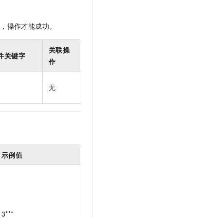
t.diy 一步搞定创意建站
构建大模型应用的安全防护体系
通过自然语言交互简化开发流程,全栈开发支持
通过阿里云安全产品对 AI 应用进行安全防护
限，操作才能成功。
关联操
件关键字
作
无
示例值
3***