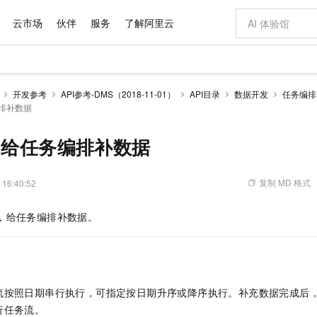
云市场
伙伴
服务
了解阿里云
AI 特惠
数据与 API
成为产品伙伴
企业增值服务
最佳实践
价格计算器
AI 场景体
基础软件
产品伙伴合
阿里云认证
市场活动
配置报价
大模型
开发参考
API参考-DMS（2018-11-01）
API目录
数据开发
任务编排
自助选配和估算价格
务编排补数据
新方式
域名与网站
睿译宝，AI翻译排版一步到位
智启 AI 普惠权益
产品生态集成认证中心
企业支持计划
云上春晚
千问官方 MaaS 平台，为开发者和 Agent 而生，新用户赠送 1 亿 + tokens 额度
云服务器 EC
Qwen Aud
AI Coding
阿里云Maa
2026 阿里云
为企业打
数据集
Windows
大模型认证
模型
NEW
NEW
交付可用成果
值低价云产品抢先购
提供智能易用的域名与建站服务
上传文档即自动完成翻译和格式还原
至高享 1亿+免费 tokens，加速 Al 应用落地
安全可靠、弹
智能编程，一键
产品生态伙伴
专家技术服务
云上奥运之旅
弹性计算合作
阿里云中企出
手机三要素
宝塔 Linux
全部认证
ll - 给任务编排补数据
价格优势
有专属领域专家
对象存储 OSS
GLM-5.2：长任务时代开源旗舰模型
阿里云 OPC 创新助力计划
云数据库 RD
即刻拥有 DeepS
AI 电商营销
产品生态伙伴工作台
企业增值服务台
云栖战略参考
云存储合作计
云栖大会
身份实名认证
CentOS
训练营
推动算力普惠，释放技术红利
的大模型服务
最高返9万
多领域专家智能体,一键组建 AI 虚拟交付团队
至高百万元 Token 补贴，加速一人公司成长
稳定、安全、高性价比、高性能的云存储服务
真正可用的 1M 上下文,一次完成代码全链路开发
轻松解锁专属 Dee
从图文生成到
复制 MD 格式
 16:40:52
云上的中国
数据库合作计
活动全景
短信
Docker
图片和
站式影视创作平台
人工智能平台 PAI
Hermes Agent，打造自进化智能体
Token Plan 模型订阅计划
Qoder
5 分钟轻松部署
AI 广告创作
企业成长
大模型
NEW
信息公告
看见新力量
云网络合作计
OCR 文字识别
JAVA
级电脑
证享300元代金券
可视化编排打通从文字构思到成片全链路闭环
一站式AI开发、训练和推理服务
自主进化，持久记忆，越用越聪明
Qwen3.8-Max 首发尝鲜，限时加量 10 倍，夜间低至2折
面向真实软件
图文、视频一
，给任务编排补数据。
Kimi-K3
HappyHors
NEW
魔搭 Mode
loud
服务实践
官网公告
Kimi 最新旗舰模型，长程编程与推理利器
让文字生成流
金融模力时刻
Salesforce O
版
发票查验
全能环境
Qoder CN
Claude Code + GStack 打造工程团队
千问办公，限时限量积分加倍
云原生数据库 P
低代码高效构
AI 建站
NEW
作计划
计划
创新中心
魔搭 ModelSc
健康状态
让AI从“聊天伙伴”进化为能干活的“数字员工”
覆盖公网/内网、递归/权威、移动APP等全场景解析服务
安装技能 GStack，拥有专属 AI 工程团队
你的AI工作搭子，覆盖日常办公高频场景
基于千问大模型等，支持代码智能生成、研发智能问答
0 代码专业建
客户案例
天气预报查询
操作系统
Deepseek-v4-pro
HappyHors
态合作计划
态智能体模型
旗舰 MoE 大模型，百万上下文与顶尖推理能力
图生视频，流
Compute
同享
容器服务 Kubernetes 版 ACK
万小智 AI 建站低至 15元/月
云防火墙
AI 短剧/漫剧
快递物流查询
WordPress
成为服务伙
流按照日期串行执行，可指定按日期升序或降序执行。补充数据完成后
高校合作
式云数据仓库
点，立即开启云上创新
提供一站式管理容器应用的 K8s 服务
送.CN域名，送备案服务码
云原生的云上
AI助力短剧
GLM-5.2
Wan2.7-T
行任务流。
Ubuntu