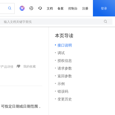
文档
备案
控制台
注册
登录
输入文档关键字查找
验
作计划
器
AI 活动
专业服务
服务伙伴合作计划
开发者社区
加入我们
服务平台百炼
阿里云 OPC 创新助力计划
本页导读
（1）
一站式生成采购清单，支持单品或批量购买
S
io：打造专属 AI 语音助手
S产品伙伴计划（繁花）
峰会
造的大模型服务与应用开发平台
轻量应用服务器
一句话生成原生可编辑精美 PPT 文稿
AI 生产力先锋
Al MaaS 服务伙伴赋能合作
域名
博文
Careers
至高可申请百万元
接口说明
性可伸缩的云计算服务
开启高性价比 AI 编程新体验
Qwen-Audio-3.0-Realtime 端到端实时语音角色扮演
输入一句话想法, 轻松生成专业的 PPT
先锋实践拓展 AI 生产力的边界
快速构建应用程序和网站，即刻迈出上云第一步
Token 补贴，五大权
计划
海大会
伙伴信用分合作计划
商标
问答
社会招聘
调试
益加速 OPC 成功
S
eek-V4-Pro
数字证书管理服务（原SSL证书）
一键部署幻兽帕鲁游戏服务器
飞天发布时刻
HOT
划
备案
电子书
校园招聘
授权信息
pSeek-V4-Pro
视频创作，一键激活电商全链路生产力
全托管，含MySQL、PostgreSQL、SQL Server、MariaDB多引擎
实现全站HTTPS，呈现可信的WEB访问
一键购买专属联机服务器，轻松开启游戏
所见，即是所愿
更多支持
我的收藏
产品详情
划
公司注册
镜像站
请求参数
视频生成
语音识别与合成
专属 QwenPaw
短信服务
漫剧工坊：一站式动画创作平台
AI 实训营
HOT
合作伙伴培训与认证
返回参数
划
上云迁移
的智能体编程平台
站生成，高效打造优质广告素材
从聊天伙伴进化为能主动干活的本地数字员工
快速生产连贯的高质量长漫剧
从基础到进阶，Agent 创客手把手教你
国内短信简单易用，安全可靠，秒级触达，全球覆盖200+国家和地区。
e-1.1-T2V
Qwen3-TTS-Flash
lScope
我要反馈
查询合作伙伴
示例
畅细腻的高质量视频
离线语音合成大模型，多语言方言自适应，低延迟高稳定
n Alibaba Cloud ISV 合作
代维服务
olarDB
建企业门户网站
大数据开发治理平台 DataWorks
10 分钟搭建微信、支付宝小程序
错误码
创新加速
ope
登录合作伙伴管理后台
我要建议
站，无忧落地极速上线
以可视化方式快速构建移动和 PC 门户网站
100%兼容MySQL、PostgreSQL，兼容Oracle，支持集中和分布式
高效部署网站，快速应用到小程序
Data Agent 驱动的一站式 Data+AI 开发治理平台
e-1.1-I2V
Cosyvoice-V3-Flash
变更历史
安全
畅自然，细节丰富
高表现力语音合成大模型，语音克隆听感自然
我要投诉
上云场景组合购
伴
，可指定日期或日期范围，
边界网络安全防护产品
漫剧创作，剧本、分镜、视频高效生成
覆盖90%+业务场景，专享组合折扣价
2V
VPN
Fun-ASR