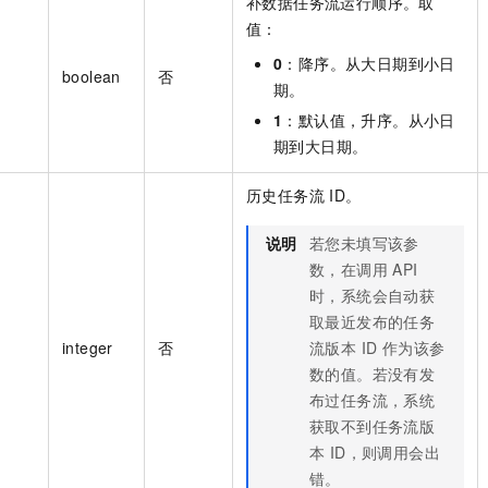
补数据任务流运行顺序。取
值：
0
：降序。从大日期到小日
boolean
否
期。
1
：默认值，升序。从小日
期到大日期。
历史任务流 ID。
说明
若您未填写该参
数，在调用 API
时，系统会自动获
取最近发布的任务
integer
否
流版本 ID 作为该参
数的值。若没有发
布过任务流，系统
获取不到任务流版
本 ID，则调用会出
错。