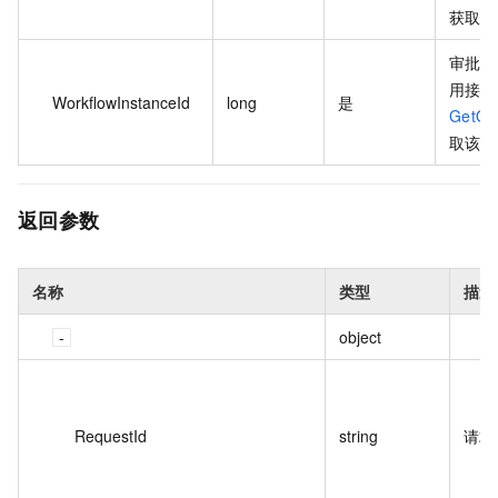
获取该
审批流
用接口
WorkflowInstanceId
long
是
GetOr
取该参
返回参数
名称
类型
描述
object
RequestId
string
请求