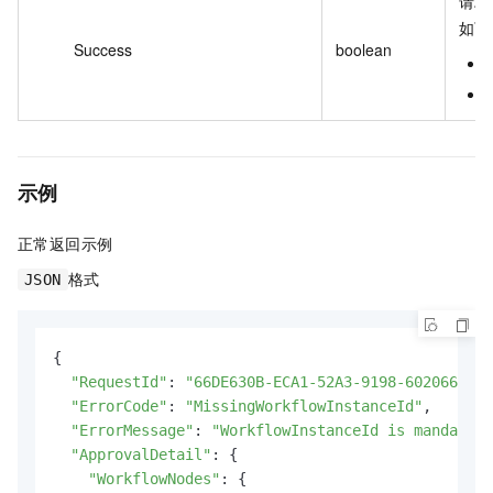
请求
如下
Success
boolean
示例
正常返回示例
格式
JSON
{

"RequestId"
: 
"66DE630B-ECA1-52A3-9198-602066F9**
"ErrorCode"
: 
"MissingWorkflowInstanceId"
,

"ErrorMessage"
: 
"WorkflowInstanceId is mandatory
"ApprovalDetail"
: {

"WorkflowNodes"
: {
