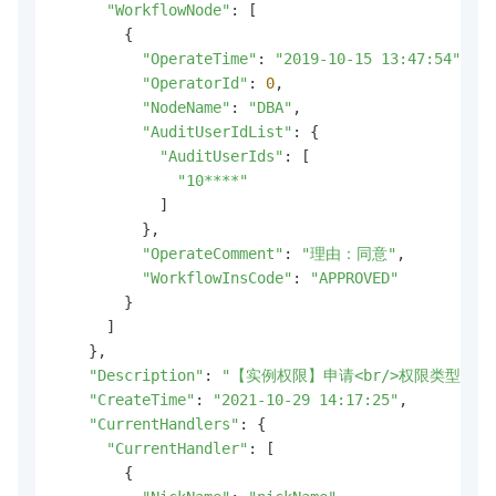
"WorkflowNode"
: [

        {

"OperateTime"
: 
"2019-10-15 13:47:54"
,

"OperatorId"
: 
0
,

"NodeName"
: 
"DBA"
,

"AuditUserIdList"
: {

"AuditUserIds"
: [

"10****"
            ]

          },

"OperateComment"
: 
"理由：同意"
,

"WorkflowInsCode"
: 
"APPROVED"
        }

      ]

    },

"Description"
: 
"【实例权限】申请<br/>权限类型：「登录」<br
"CreateTime"
: 
"2021-10-29 14:17:25"
,

"CurrentHandlers"
: {

"CurrentHandler"
: [

        {
