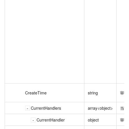
CreateTime
string
审批
CurrentHandlers
array<object>
当前
CurrentHandler
object
审批