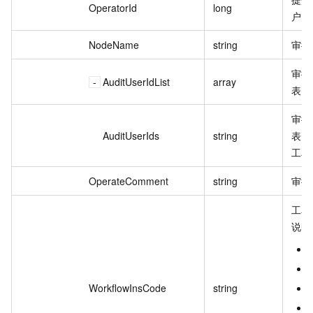
OperatorId
long
户 I
NodeName
string
审批
审批
AuditUserIdList
array
表。
审批
AuditUserIds
string
表，
工单
OperateComment
string
审批
工单
说明
WorkflowInsCode
string