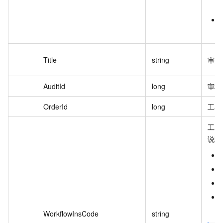
Title
string
审批
AuditId
long
审核
OrderId
long
工单
工单
说明
WorkflowInsCode
string