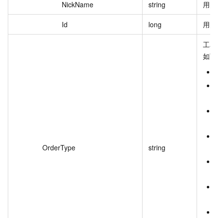
NickName
string
用户
Id
long
用户
工单
如下
OrderType
string