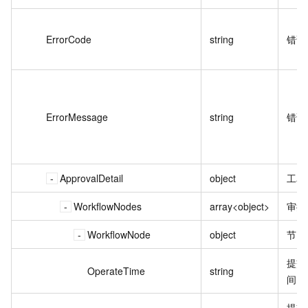
ErrorCode
string
错误
ErrorMessage
string
错误
ApprovalDetail
object
工单
WorkflowNodes
array<object>
审批
WorkflowNode
object
节点
提交
OperateTime
string
间。
提交