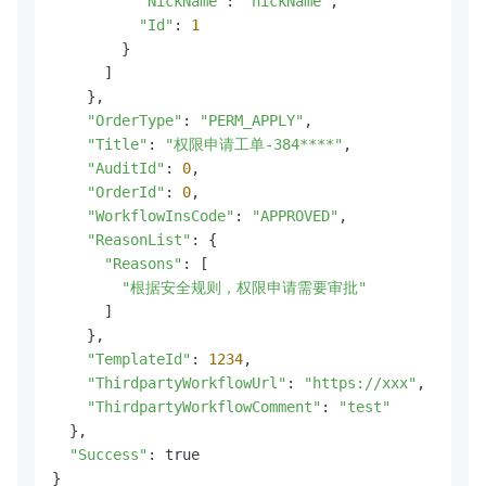
"NickName"
: 
"nickName"
,

"Id"
: 
1
        }

      ]

    },

"OrderType"
: 
"PERM_APPLY"
,

"Title"
: 
"权限申请工单-384****"
,

"AuditId"
: 
0
,

"OrderId"
: 
0
,

"WorkflowInsCode"
: 
"APPROVED"
,

"ReasonList"
: {

"Reasons"
: [

"根据安全规则，权限申请需要审批"
      ]

    },

"TemplateId"
: 
1234
,

"ThirdpartyWorkflowUrl"
: 
"https://xxx"
,

"ThirdpartyWorkflowComment"
: 
"test"
  },

"Success"
: true

}