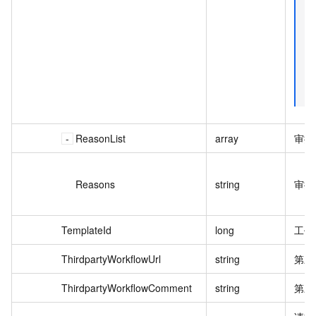
ReasonList
array
审批
Reasons
string
审批
TemplateId
long
工作
ThirdpartyWorkflowUrl
string
第三
ThirdpartyWorkflowComment
string
第三