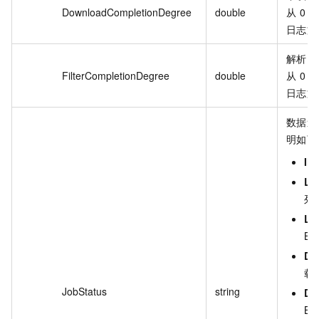
DownloadCompletionDegree
double
从 0 
日志文
解析日
FilterCompletionDegree
double
从 0 
日志文
数据追
明如下
INI
LI
列
LI
Bi
DO
载 
JobStatus
string
DO
Bi