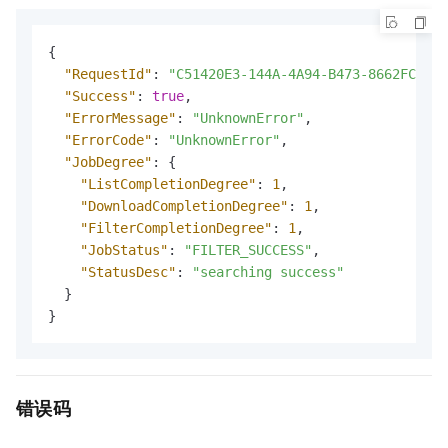
{
"RequestId"
:
"C51420E3-144A-4A94-B473-8662FCF4AD
"Success"
:
true
,
"ErrorMessage"
:
"UnknownError"
,
"ErrorCode"
:
"UnknownError"
,
"JobDegree"
:
{
"ListCompletionDegree"
:
1
,
"DownloadCompletionDegree"
:
1
,
"FilterCompletionDegree"
:
1
,
"JobStatus"
:
"FILTER_SUCCESS"
,
"StatusDesc"
:
"searching success"
}
}
错误码