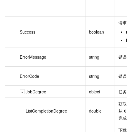
请求是
Success
boolean
tru
fal
ErrorMessage
string
错误信
ErrorCode
string
错误码
JobDegree
object
任务进
获取日
ListCompletionDegree
double
从 0 
完成。
下载日