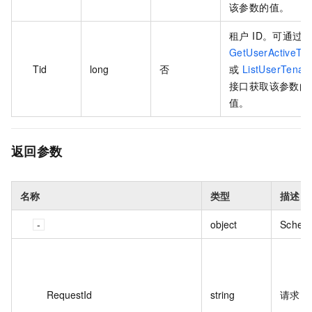
该参数的值。
租户 ID。可通过
GetUserActiveTe
Tid
long
否
或
ListUserTenan
接口获取该参数的
值。
返回参数
名称
类型
描述
object
Schem
RequestId
string
请求 I