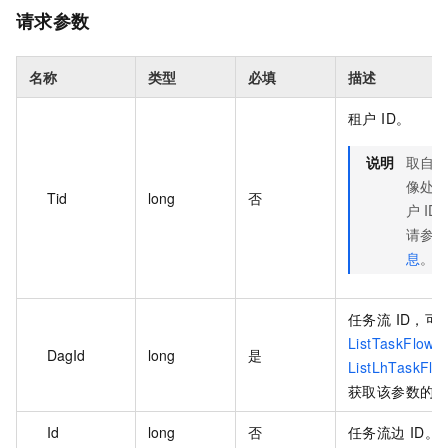
请求参数
名称
类型
必填
描述
租户 ID。
说明
取自系
像处悬
Tid
long
否
户 I
请参见
息
。
任务流 ID，
ListTaskFlow
DagId
long
是
ListLhTaskFlo
获取该参数的
Id
long
否
任务流边 ID。