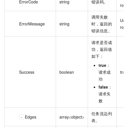
ErrorCode
string
错误码。
ror
调用失败
Unk
ErrorMessage
string
时，返回的
ror
错误信息。
请求是否成
功，返回值
如下：
true
：
Success
boolean
请求成
true
功
false
：
请求失
败
任务流边列
Edges
array<object>
表。