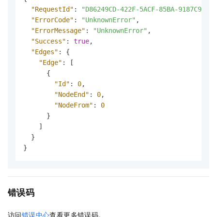
"RequestId"
:
"D86249CD-422F-5ACF-85BA-9187C986AE
"ErrorCode"
:
"UnknownError"
,
"ErrorMessage"
:
"UnknownError"
,
"Success"
:
true
,
"Edges"
:
{
"Edge"
:
[
{
"Id"
:
0
,
"NodeEnd"
:
0
,
"NodeFrom"
:
0
}
]
}
}
错误码
访问
错误中心
查看更多错误码。