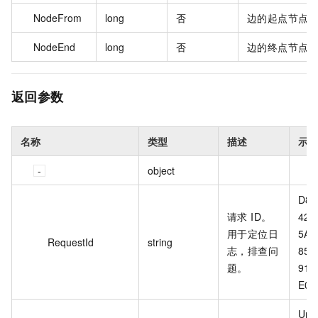
NodeFrom
long
否
边的起点节点 I
NodeEnd
long
否
边的终点节点 I
返回参数
名称
类型
描述
示例
object
D86
请求 ID。
422
用于定位日
5AC
RequestId
string
志，排查问
85B
题。
918
E0B
Unk