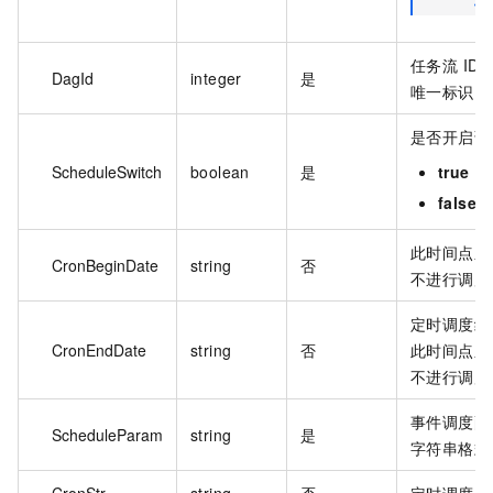
任务流 ID
DagId
integer
是
唯一标识。
是否开启调
ScheduleSwitch
boolean
是
true
false
此时间点之
CronBeginDate
string
否
不进行调度
定时调度结
CronEndDate
string
否
此时间点之
不进行调度
事件调度配
ScheduleParam
string
是
字符串格式
CronStr
string
否
定时调度 C