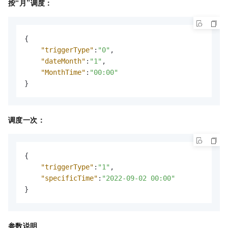
按“月”调度：
{
"triggerType"
:
"0"
,
"dateMonth"
:
"1"
,
"MonthTime"
:
"00:00"
}
调度一次：
{
"triggerType"
:
"1"
,
"specificTime"
:
"2022-09-02 00:00"
}
参数说明