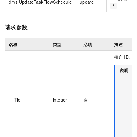
dms:UpdateTaskFlowSchedule
update
*
请求参数
名称
类型
必填
描述
租户 ID。
说明
鼠
到
上
像
Tid
integer
否
看
I
操
参
租
息