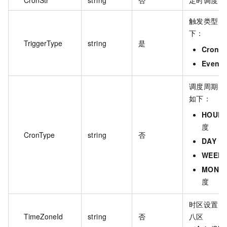
触发类型，
下：
TriggerType
string
是
Cron
：
Event
调度周期类
如下：
HOUR
度
CronType
string
否
DAY
：
WEEK
MONT
度
时区设置，
TimeZoneId
string
否
八区