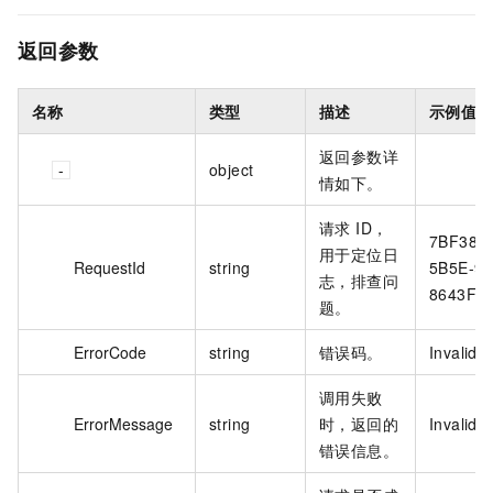
返回参数
名称
类型
描述
示例值
返回参数详
object
情如下。
请求 ID，
7BF38A
用于定位日
RequestId
string
5B5E-97
志，排查问
8643F8
题。
ErrorCode
string
错误码。
InvalidP
调用失败
ErrorMessage
string
时，返回的
InvalidP
错误信息。