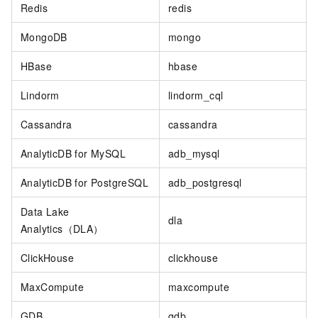
Redis
redis
MongoDB
mongo
HBase
hbase
Lindorm
lindorm_cql
Cassandra
cassandra
AnalyticDB for MySQL
adb_mysql
AnalyticDB for PostgreSQL
adb_postgresql
Data Lake
dla
Analytics（DLA）
ClickHouse
clickhouse
MaxCompute
maxcompute
GDB
gdb