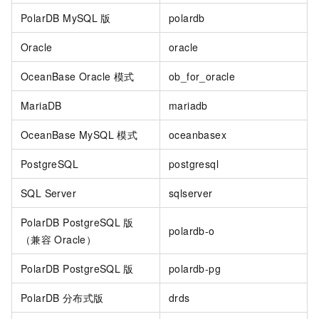
PolarDB MySQL
版
polardb
Oracle
oracle
OceanBase Oracle
模式
ob_for_oracle
MariaDB
mariadb
OceanBase MySQL
模式
oceanbasex
PostgreSQL
postgresql
SQL Server
sqlserver
PolarDB PostgreSQL
版
polardb-o
（兼容
Oracle）
PolarDB PostgreSQL
版
polardb-pg
PolarDB
分布式版
drds