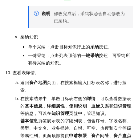
说明
修改完成后，采纳状态会自动修改为
已采纳。
采纳知识
单个采纳：点击目标知识行上的
采纳
按钮。
一键采纳：点击列表顶部的
一键采纳
按钮，可采纳所
有待采纳的知识。
查看表详情。
返回
资产地图
页面，在搜索框输入目标表名称，进行搜
索。
在搜索结果中，单击目标表右侧的
详情
，可以查看数据表
的
基本信息
，
详细属性
，
使用说明
，
血缘关系
和
知识管理
等信息，可以在
知识管理
页签中，管理知识。
基本信息
页签展示表的字段列表，包含序号、字段名称、
类型、中文名、业务描述、自增、可空、热度和安全等级
等属性列。页面顶部提供
申请权限
、
资产问答
、
资产盘点