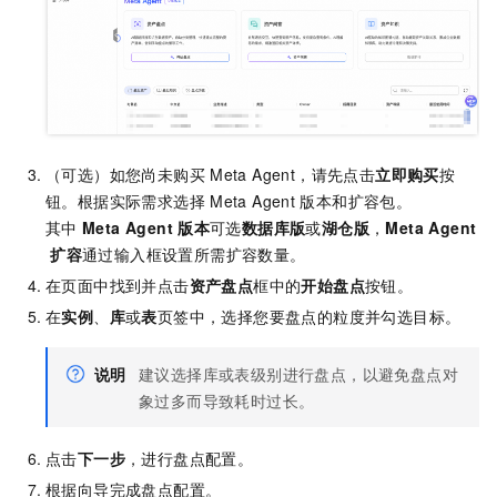
（可选）如您尚未购买
Meta Agent，请先点击
立即购买
按
钮。根据实际需求选择
Meta Agent
版本和扩容包。
其中
Meta Agent
版本
可选
数据库版
或
湖仓版
，
Meta Agent
扩容
通过输入框设置所需扩容数量。
在页面中找到并点击
资产盘点
框中的
开始盘点
按钮。
在
实例
、
库
或
表
页签中，选择您要盘点的粒度并勾选目标。
说明
建议选择库或表级别进行盘点，以避免盘点对
象过多而导致耗时过长。
点击
下一步
，进行盘点配置。
根据向导完成盘点配置。