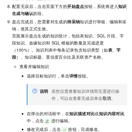
配置无误后，点击页面下方的
开始盘点
按钮，系统将进入
知识
生成与确认
阶段。
盘点完成后，您需要对生成的
待采纳
知识进行审核、编辑和采
纳，使其正式生效。
页面展示盘点生成的知识统计，包括表知识、SQL
片段、字
段知识、血缘知识和
SQL
模板的数量及完成进度
（100%）。知识列表中每条记录包含知识类型（如
表
、
字
段
）、知识标题、置信度百分比及关联资产名称。
查看并编辑知识
选择目标知识行，单击
详情
按钮。
说明
若您仅需查看知识详情而无需进行操
作，可以在查看完成后单击
取消
。
在弹出的对话框中，在
知识描述对比
或
知识内容对比
中，点击
进行编辑。
修改完成后，点击
按钮，完成修改。