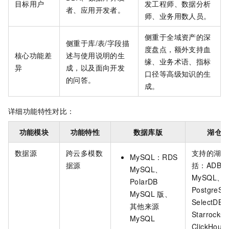
目标用户
发工程师、数据分析
者、应用开发者。
师、业务用数人员。
侧重于全域资产的深
侧重于库/表/字段描
度盘点，额外支持
血
核心功能差
述与使用说明的生
缘、
业务术语、指标
异
成，以及面向开发
口径等高级知识的生
的问答。
成。
详细功能特性对比：
功能模块
功能特性
数据库版
湖仓
数据源
跨云多模数
支持的湖仓
MySQL：RDS
据源
括：ADB
MySQL、
MySQL、A
PolarDB
PostgreS
MySQL
版、
SelectDB
其他来源
Starrocks
MySQL
ClickHou