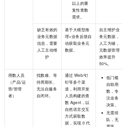
以上的重
复性查数
需求。
缺乏有效的
基于大模型推
自主维护业
业务元数据
理+业务反馈自
务元数据，
信息，需要
动获取业务元
人工为辅，
人工主动维
数据。
元数据管理
护
效率提升
50%。
用数人员
找数难、等
通过
Web/钉
低门槛
（产品/运
待周期长、
钉等多个渠
自助用
营/管理
无法自服务
道，利用开发
数，专
者）
自闭环。
人员构建的查
注业务
数
Agent，以
决策。
自然语言交互
无需排
方式获取数
队，无
据，实现
0
代
需等