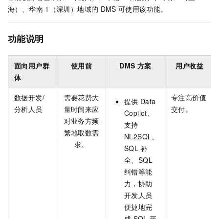
海）、华南
1（深圳）
地域的
DMS
可使用该功能。
功能说明
面向用户群
使用前
DMS
方案
用户收益
体
数据开发/
需要花费大
专注高价值
提供
Data
分析人员
量时间来应
交付。
Copilot、
对业务方频
支持
繁地取数需
NL2SQL、
求。
SQL
补
全、SQL
纠错等能
力，协助
开发人员
便捷地完
成
SQL
开