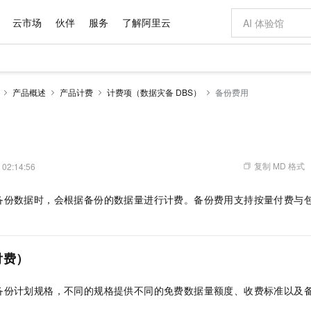
云市场
伙伴
服务
了解阿里云
AI 特惠
数据与 API
成为产品伙伴
企业增值服务
最佳实践
价格计算器
AI 场景体
基础软件
产品伙伴合
阿里云认证
市场活动
配置报价
大模型
产品概述
产品计费
计费项（数据灾备 DBS）
备份费用
自助选配和估算价格
新方式
域名与网站
睿译宝，AI翻译排版一步到位
智启 AI 普惠权益
产品生态集成认证中心
企业支持计划
云上春晚
千问官方 MaaS 平台，为开发者和 Agent 而生，新用户赠送 1 亿 + tokens 额度
云服务器 EC
Qwen Aud
AI Coding
阿里云Maa
2026 阿里云
为企业打
数据集
Windows
大模型认证
模型
NEW
NEW
交付可用成果
值低价云产品抢先购
提供智能易用的域名与建站服务
上传文档即自动完成翻译和格式还原
至高享 1亿+免费 tokens，加速 Al 应用落地
安全可靠、弹
智能编程，一键
产品生态伙伴
专家技术服务
云上奥运之旅
弹性计算合作
阿里云中企出
手机三要素
宝塔 Linux
全部认证
价格优势
有专属领域专家
对象存储 OSS
GLM-5.2：长任务时代开源旗舰模型
阿里云 OPC 创新助力计划
云数据库 RD
即刻拥有 DeepS
AI 电商营销
产品生态伙伴工作台
企业增值服务台
云栖战略参考
云存储合作计
云栖大会
身份实名认证
CentOS
训练营
推动算力普惠，释放技术红利
的大模型服务
最高返9万
多领域专家智能体,一键组建 AI 虚拟交付团队
至高百万元 Token 补贴，加速一人公司成长
稳定、安全、高性价比、高性能的云存储服务
真正可用的 1M 上下文,一次完成代码全链路开发
轻松解锁专属 Dee
从图文生成到
复制 MD 格式
 02:14:56
云上的中国
数据库合作计
活动全景
短信
Docker
图片和
站式影视创作平台
人工智能平台 PAI
Hermes Agent，打造自进化智能体
Token Plan 模型订阅计划
Qoder
5 分钟轻松部署
AI 广告创作
企业成长
大模型
NEW
信息公告
备份数据时，会根据备份的数据量进行计费。
备份费用支持按量付费与
看见新力量
云网络合作计
OCR 文字识别
JAVA
级电脑
证享300元代金券
可视化编排打通从文字构思到成片全链路闭环
一站式AI开发、训练和推理服务
自主进化，持久记忆，越用越聪明
Qwen3.8-Max 首发尝鲜，限时加量 10 倍，夜间低至2折
面向真实软件
图文、视频一
Kimi-K3
HappyHors
NEW
魔搭 Mode
loud
服务实践
官网公告
Kimi 最新旗舰模型，长程编程与推理利器
让文字生成流
金融模力时刻
Salesforce O
版
发票查验
全能环境
Qoder CN
Claude Code + GStack 打造工程团队
千问办公，限时限量积分加倍
云原生数据库 P
低代码高效构
AI 建站
NEW
作计划
计划
创新中心
魔搭 ModelSc
健康状态
让AI从“聊天伙伴”进化为能干活的“数字员工”
覆盖公网/内网、递归/权威、移动APP等全场景解析服务
安装技能 GStack，拥有专属 AI 工程团队
你的AI工作搭子，覆盖日常办公高频场景
基于千问大模型等，支持代码智能生成、研发智能问答
0 代码专业建
付费）
客户案例
天气预报查询
操作系统
Deepseek-v4-pro
HappyHors
态合作计划
态智能体模型
旗舰 MoE 大模型，百万上下文与顶尖推理能力
图生视频，流
Compute
同享
容器服务 Kubernetes 版 ACK
万小智 AI 建站低至 15元/月
云防火墙
AI 短剧/漫剧
快递物流查询
WordPress
成为服务伙
高校合作
备份计划规格，不同的规格提供不同的免费数据量额度、收费标准以及
式云数据仓库
点，立即开启云上创新
提供一站式管理容器应用的 K8s 服务
送.CN域名，送备案服务码
云原生的云上
AI助力短剧
GLM-5.2
Wan2.7-T
Ubuntu