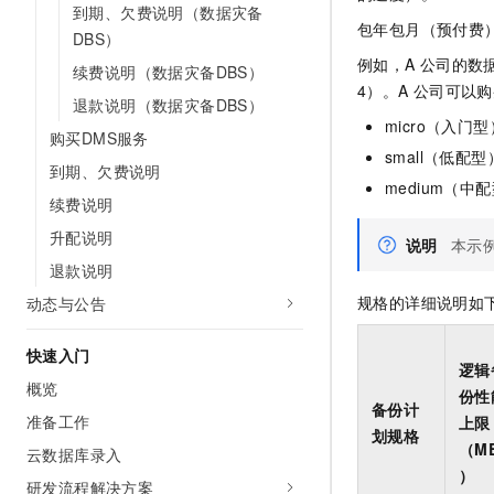
到期、欠费说明（数据灾备
AI 产品 免费试用
网络
安全
云开发大赛
包年包月（预付费）
Tableau 订阅
DBS）
1亿+ 大模型 tokens 和 
可观测
入门学习赛
例如，A
公司的数
中间件
续费说明（数据灾备DBS）
AI空中课堂在线直播课
140+云产品 免费试用
4）。A
公司可以购
大模型服务
退款说明（数据灾备DBS）
上云与迁云
产品新客免费试用，最长1
数据库
micro（入门型
生态解决方案
购买DMS服务
千问AI平台-Token Plan
企业出海
大模型ACA认证体验
small（低配型
大数据计算
到期、欠费说明
助力企业全员 AI 认知与能
行业生态解决方案
medium（中配
政企业务
续费说明
媒体服务
千问AI平台-模型体验
开发者生态解决方案
升配说明
在线体验全尺寸、多种模态
说明
本示
企业服务与云通信
AI 开发和 AI 应用解决
退款说明
Happy 系列大模型
域名与网站
规格的详细说明如
动态与公告
终端用户计算
快速入门
逻辑
Serverless
概览
大模型解决方案
份性
备份计
准备工作
上限
开发工具
划规格
快速部署 Dify，高效搭建 
（MB
云数据库录入
迁移与运维管理
）
研发流程解决方案