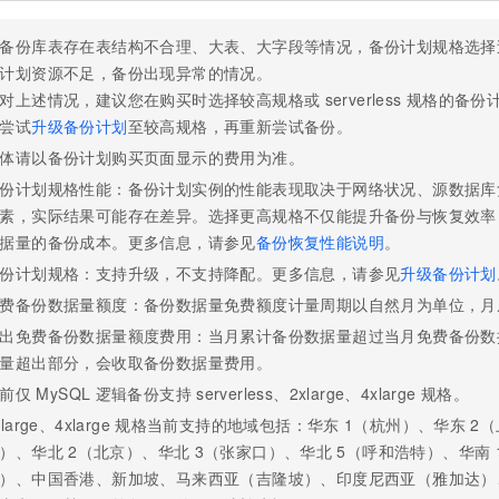
备份库表存在表结构不合理、大表、大字段等情况，备份计划规格选择
计划资源不足，备份出现异常的情况。
对上述情况，建议您在购买时选择较高规格
或
serverless
规格
的备份
尝试
升级备份计划
至较高规格，再重新尝试备份。
体请以备份计划购买页面显示的费用为准。
份计划规格性能：备份计划实例的性能表现取决于网络状况、源数据库
素，实际结果可能存在差异。选择更高规格不仅能提升备份与恢复效率
据量的备份成本。更多信息，请参见
备份恢复性能说明
。
份计划规格：支持升级，不支持降配。更多信息，请参见
升级备份计划
费备份数据量额度：备份数据量免费额度计量周期以自然月为单位，月
出免费备份数据量额度费用：当月累计备份数据量超过当月免费备份数
量超出部分，会收取备份数据量费用。
前仅
MySQL
逻辑备份支持
serverless、2xlarge、4xlarge
规格。
xlarge、4xlarge
规格当前支持的地域包括：华东
1（杭州）、华东
2
）、华北
2（北京）、华北
3（张家口）、华北
5（呼和浩特）、华南
）、中国香港、新加坡、马来西亚（吉隆坡）、印度尼西亚（雅加达）