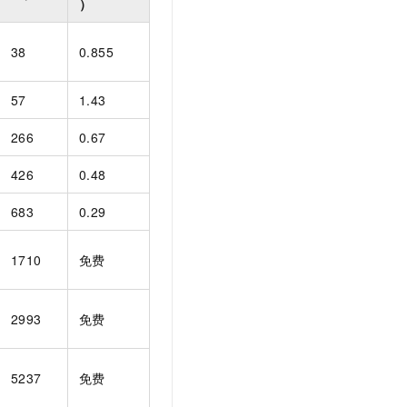
）
t.diy 一步搞定创意建站
构建大模型应用的安全防护体系
通过自然语言交互简化开发流程,全栈开发支持
通过阿里云安全产品对 AI 应用进行安全防护
38
0.855
57
1.43
266
0.67
426
0.48
683
0.29
1710
免费
2993
免费
5237
免费