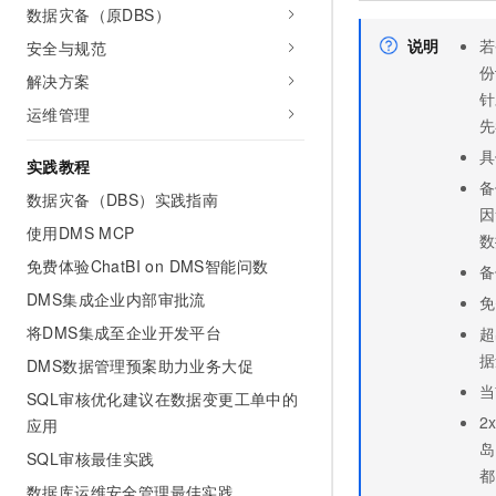
数据灾备（原DBS）
说明
若
安全与规范
份
解决方案
针
运维管理
先
具
实践教程
备
数据灾备（DBS）实践指南
因
使用DMS MCP
数
免费体验ChatBI on DMS智能问数
备
DMS集成企业内部审批流
免
将DMS集成至企业开发平台
超
据
DMS数据管理预案助力业务大促
当
SQL审核优化建议在数据变更工单中的
2
应用
岛
SQL审核最佳实践
都
数据库运维安全管理最佳实践