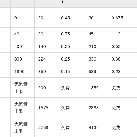
）
一个 AI 助手
即刻拥有 DeepSeek-R1 满血版
超强辅助，Bol
在企业官网、通讯软件中为客户提供 AI 客服
多种方案随心选，轻松解锁专属 DeepSeek
0
20
0.45
30
0.675
40
30
0.75
45
1.13
400
140
0.35
210
0.53
800
224
0.25
336
0.38
1600
359
0.15
539
0.23
无流量
900
免费
1350
免费
上限
无流量
1575
免费
2363
免费
上限
无流量
2756
免费
4134
免费
上限