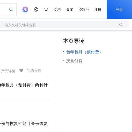
文档
备案
控制台
注册
登录
输入文档关键字查找
验
作计划
器
AI 活动
专业服务
服务伙伴合作计划
开发者社区
加入我们
服务平台百炼
阿里云 OPC 创新助力计划
本页导读
（1）
一站式生成采购清单，支持单品或批量购买
S
io：打造专属 AI 语音助手
S产品伙伴计划（繁花）
峰会
造的大模型服务与应用开发平台
轻量应用服务器
一句话生成原生可编辑精美 PPT 文稿
AI 生产力先锋
Al MaaS 服务伙伴赋能合作
域名
博文
Careers
至高可申请百万元
包年包月（预付费）
性可伸缩的云计算服务
开启高性价比 AI 编程新体验
Qwen-Audio-3.0-Realtime 端到端实时语音角色扮演
输入一句话想法, 轻松生成专业的 PPT
先锋实践拓展 AI 生产力的边界
快速构建应用程序和网站，即刻迈出上云第一步
Token 补贴，五大权
计划
海大会
伙伴信用分合作计划
商标
问答
社会招聘
按量付费
益加速 OPC 成功
S
eek-V4-Pro
数字证书管理服务（原SSL证书）
一键部署幻兽帕鲁游戏服务器
飞天发布时刻
HOT
划
备案
电子书
校园招聘
pSeek-V4-Pro
视频创作，一键激活电商全链路生产力
全托管，含MySQL、PostgreSQL、SQL Server、MariaDB多引擎
实现全站HTTPS，呈现可信的WEB访问
一键购买专属联机服务器，轻松开启游戏
所见，即是所愿
我的收藏
产品详情
更多支持
划
公司注册
镜像站
视频生成
语音识别与合成
专属 QwenPaw
短信服务
漫剧工坊：一站式动画创作平台
AI 实训营
HOT
包年包月（预付费）两种计
合作伙伴培训与认证
划
上云迁移
的智能体编程平台
站生成，高效打造优质广告素材
从聊天伙伴进化为能主动干活的本地数字员工
快速生产连贯的高质量长漫剧
从基础到进阶，Agent 创客手把手教你
国内短信简单易用，安全可靠，秒级触达，全球覆盖200+国家和地区。
e-1.1-T2V
Qwen3-TTS-Flash
lScope
我要反馈
查询合作伙伴
畅细腻的高质量视频
离线语音合成大模型，多语言方言自适应，低延迟高稳定
n Alibaba Cloud ISV 合作
代维服务
olarDB
建企业门户网站
大数据开发治理平台 DataWorks
10 分钟搭建微信、支付宝小程序
创新加速
ope
登录合作伙伴管理后台
我要建议
站，无忧落地极速上线
以可视化方式快速构建移动和 PC 门户网站
100%兼容MySQL、PostgreSQL，兼容Oracle，支持集中和分布式
高效部署网站，快速应用到小程序
Data Agent 驱动的一站式 Data+AI 开发治理平台
e-1.1-I2V
Cosyvoice-V3-Flash
安全
畅自然，细节丰富
高表现力语音合成大模型，语音克隆听感自然
我要投诉
上云场景组合购
伴
备份与恢复性能（备份恢复
边界网络安全防护产品
漫剧创作，剧本、分镜、视频高效生成
覆盖90%+业务场景，专享组合折扣价
2V
VPN
Fun-ASR