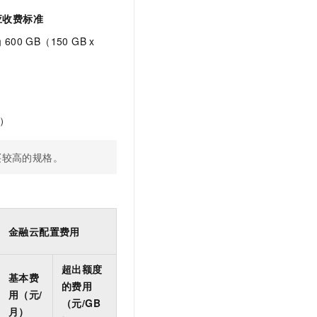
文戏情感细腻自然，动作戏激烈拳拳到肉，实现更强表演能力
支持中英文自由切换，具备更强的噪声鲁棒性
云聚AI 严选权益
SSL 证书
应收费标准
，一键激活高效办公新体验
精选AI产品，从模型到应用全链提效
堡垒机
为
600 GB（150 GB x
AI 用量加速计划
应用
防火墙
、识别商机，让客服更高效、服务更出色。
新老同享，达量后返
千问办公
主机安全
NEW
的智能体编程平台
一站式AI生产力平台
）
AI 应用及服务市场
伶鹊
企业级人与Agent协作平台，接入和调度多个数字员工
智能客服平台，对话机器人、对话分析、智能外呼
买较高的规格。
AI 应用
大模型服务平台百炼 - 全妙
大模型
应用创作平台
多模态内容创作工具，已接入 DeepSeek
自然语言处理
金融云配置费用
数据标注
机器学习
超出额度
基本费
息提取
与 AI 智能体进行实时音视频通话
的费用
用（元/
从文本、图片、视频中提取结构化的属性信息
构建支持视频理解的 AI 音视频实时通话应用
（元/GB
月）