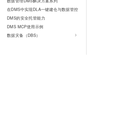
数据管理DMS解决方案系列
在DMS中实现DLA一键建仓与数据管控
DMS的安全托管能力
DMS MCP使用示例
数据灾备（DBS）
为什么选择阿里云
大模型
产品和定
什么是云计算
千问大模型
全部产品
全球基础设施
大模型服务
免费试用