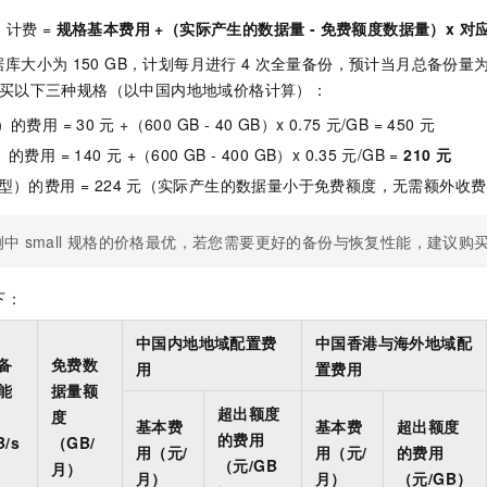
服务生态伙伴
视觉 Coding、空间感知、多模态思考等全面升级
1M上下文，专为长程任务能力而生
云工开物
企业应用
Night Plan 支持 Qwen 3.8-Max
AI 办公
NEW
计费 =
规格基本费用 +（实际产生的数据量 - 免费额度数据量）x 对
Red Hat
30+ 款产品免费体验
夜间 5 折，Qwen/Meoo/TokenPlan 客户专享
AI智能应用
科研合作
ERP
据库大小为
150 GB，计划每月进行
4
次全量备份，预计当月总备份量
堂（旗舰版）
SUSE
智能客服
买以下三种规格（以中国内地地域价格计算）：
AI 应用构建
大模型原生
CRM
2个月
自动承接线索
）的费用 = 30
元 +（600 GB - 40 GB）x 0.75
元/GB = 450
元
建站小程序
Qoder
大模型服务平台百炼-应用模版
OA 办公系统
HOT
NEW
）的费用 = 140
元 +（600 GB - 400 GB）x 0.35
元/GB =
210
元
面向真实软件
个人版上线、团队版降价；千问3.8-Max首发发尝鲜
丰富多元化的应用模版和解决方案
力提升
财税管理
模板建站
型）的费用 = 224
元（实际产生的数据量小于免费额度，无需额外收费
万有无界
大模型服务平台百炼-智能体
400电话
定制建站
的模型效果
灵活可视化地构建企业级 Agent
例中
small
规格的价格最优，若您需要更好的备份与恢复性能，建议购
方案
广告营销
模板小程序
秒悟
人工智能平台 PAI
定制小程序
下：
云端极速 AI 
新一代 AI 视频生成模型，深度适配广告营销等场景
AI Native 的算法工程平台，一站式完成建模、训练、推理服务部署
APP 开发
中国内地地域配置费
中国香港与海外地域配
备
免费数
用
置费用
建站系统
能
据量额
超出额度
度
基本费
基本费
超出额度
AI 应用
10分钟微调：让0.6B模型媲美235B模型
多模态数据信
的费用
/s
（GB/
用（元/
用（元/
的费用
依托云原生高可用架构,实现Dify私有化部署
用1%尺寸在特定领域达到大模型90%以上效果
（元/GB
月）
月）
月）
（元/GB）