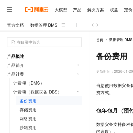
大模型
产品
解决方案
权益
定价
官方文档
数据管理 DMS
大模型
产品
解决方案
权益
定价
云市场
伙伴
服务
了解阿里云
精选产品
精选解决方案
普惠上云
产品定价
精选商城
成为销售伙伴
售前咨询
为什么选择阿里云
千问AI平台
数据管理 DMS
首页
了解云产品的定价详情
大模型服务平台百炼
千问办公，解锁你的工作
普惠上云 官方力荐
分销伙伴
在线服务
网站建设
什么是云计算
大
大模型服务与应用平台
企业级Agent产品，直接
云服务器38元/年起，超
备份费用
产品概述
咨询伙伴
多端小程序
技术领先
云上成本管理
售后服务
千问大模型
Agency Agents：拥
官方推荐返现计划
大模型
产品简介
大模型
精选产品
精选解决方案
Salesforce 国际版订阅
稳定可靠
管理和优化成本
多元化、高性能、安全可靠
推荐新用户得奖励，单订单
更新时间：
2026-01-20
销售伙伴合作计划
产品计费
自助服务
友盟天域
安全合规
人工智能与机器学习
AI
文本生成
无影云电脑
HappyHorse 打造一
云工开物
计费项（DMS）
当您使用
数据灾备
无影生态合作计划
在线服务
观测云
分析师报告
随时随地安全接入的云上超
高校专属算力普惠，学生认
计算
互联网应用开发
计费项（数据灾备 DBS）
Qwen3.8-Max
费方式。
HOT
Salesforce On Alibaba C
工单服务
智能体时代全能旗舰模型
Tuya 物联网平台阿里云
研究报告与白皮书
备份费用
云解析DNS
快速拥有专属 OpenClaw
Consulting Partner 合
大数据
容器
免费试用
短信专区
存储费用
包年包月（预
蓝凌 OA
Qwen3.7-Plus
AI 大模型销售与服务生
现代化应用
存储
天池大赛
能看、能想、能动手的多模
网络费用
云原生大数据计算服务 Max
解决方案免费试用 新老
电子合同
数据灾备
支持多种
面向分析的企业级SaaS模
最高领取价值200元试用
安全
网络与CDN
沙箱费用
AI 算法大赛
Qwen3-VL-Plus
的速度）。
畅捷通