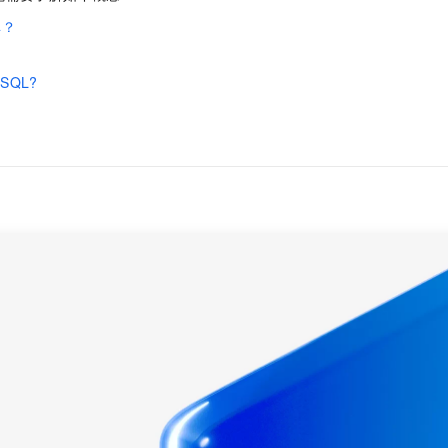
服务生态伙伴
视觉 Coding、空间感知、多模态思考等全面升级
1M上下文，专为长程任务能力而生
云工开物
企业应用
Night Plan 支持 Qwen 3.8-Max
AI 办公
NEW
库？
Red Hat
30+ 款产品免费体验
夜间 5 折，Qwen/Meoo/TokenPlan 客户专享
AI智能应用
科研合作
？
ERP
堂（旗舰版）
SUSE
智能客服
eSQL?
AI 应用构建
大模型原生
CRM
2个月
自动承接线索
？
建站小程序
Qoder
大模型服务平台百炼-应用模版
OA 办公系统
HOT
NEW
面向真实软件
个人版上线、团队版降价；千问3.8-Max首发发尝鲜
丰富多元化的应用模版和解决方案
力提升
财税管理
模板建站
万有无界
大模型服务平台百炼-智能体
400电话
定制建站
的模型效果
灵活可视化地构建企业级 Agent
方案
广告营销
模板小程序
秒悟
人工智能平台 PAI
定制小程序
云端极速 AI 
新一代 AI 视频生成模型，深度适配广告营销等场景
AI Native 的算法工程平台，一站式完成建模、训练、推理服务部署
APP 开发
建站系统
AI 应用
10分钟微调：让0.6B模型媲美235B模型
多模态数据信
依托云原生高可用架构,实现Dify私有化部署
用1%尺寸在特定领域达到大模型90%以上效果