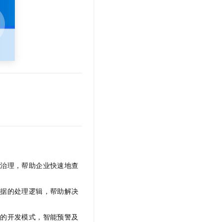
t.diy 一步搞定创意建站
构建大模型应用的安全防护体系
通过自然语言交互简化开发流程,全栈开发支持
通过阿里云安全产品对 AI 应用进行安全防护
全治理，帮助企业快速地查
数据的处理逻辑，帮助解决
式的开发模式，智能预警及