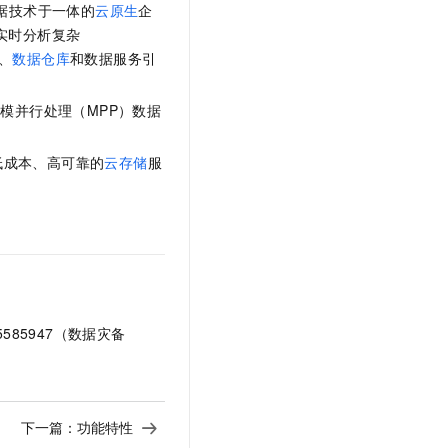
据技术于一体的
云原生
企
实时分析复杂
统、
数据仓库
和数据服务引
模并行处理（MPP）数据
全、低成本、高可靠的
云存储
服
5585947（
数据灾备
下一篇：
功能特性