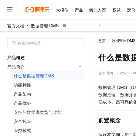
大模型
产品
解决方案
权益
定价
官方文档
数据管理 DMS
大模型
产品
解决方案
权益
定价
云市场
伙伴
服务
了解阿里云
精选产品
精选解决方案
普惠上云
产品定价
精选商城
成为销售伙伴
售前咨询
为什么选择阿里云
千问AI平台
数据管理 DMS
首页
了解云产品的定价详情
大模型服务平台百炼
千问办公，解锁你的工作
普惠上云 官方力荐
分销伙伴
在线服务
网站建设
什么是云计算
大
大模型服务与应用平台
企业级Agent产品，直接
云服务器38元/年起，超
什么是数据
产品概述
咨询伙伴
多端小程序
技术领先
云上成本管理
售后服务
千问大模型
Agency Agents：拥
官方推荐返现计划
大模型
产品简介
大模型
精选产品
精选解决方案
Salesforce 国际版订阅
稳定可靠
管理和优化成本
多元化、高性能、安全可靠
推荐新用户得奖励，单订单
更新时间：
2025-02-08
销售伙伴合作计划
什么是数据管理DMS
自助服务
友盟天域
安全合规
人工智能与机器学习
AI
文本生成
无影云电脑
HappyHorse 打造一
云工开物
功能特性
数据管理
DMS（
无影生态合作计划
在线服务
观测云
分析师报告
随时随地安全接入的云上超
高校专属算力普惠，学生认
计算
互联网应用开发
产品架构
Qwen3.8-Max
数据治理、数据库
HOT
Salesforce On Alibaba C
工单服务
智能体时代全能旗舰模型
Tuya 物联网平台阿里云
研究报告与白皮书
低成本、高可靠的
产品优势
云解析DNS
快速拥有专属 OpenClaw
Consulting Partner 合
大数据
容器
免费试用
短信专区
支持的数据库类型与功能
蓝凌 OA
Qwen3.7-Plus
AI 大模型销售与服务生
现代化应用
存储
天池大赛
前置概念
能看、能想、能动手的多模
安全托管
云原生大数据计算服务 Max
解决方案免费试用 新老
电子合同
面向分析的企业级SaaS模
最高领取价值200元试用
安全
管控模式
网络与CDN
AI 算法大赛
Qwen3-VL-Plus
阅读本文前，您可
畅捷通