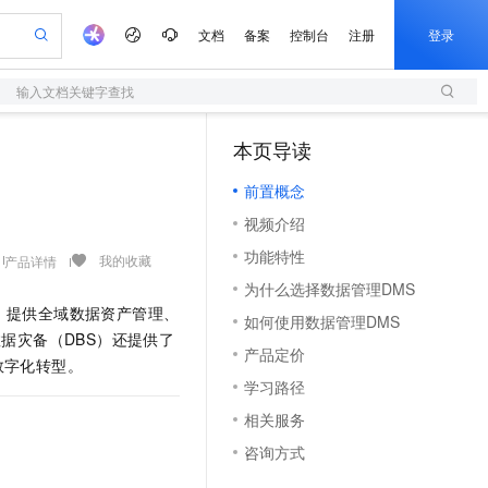
文档
备案
控制台
注册
登录
输入文档关键字查找
验
作计划
器
AI 活动
专业服务
服务伙伴合作计划
开发者社区
加入我们
服务平台百炼
阿里云 OPC 创新助力计划
本页导读
（1）
一站式生成采购清单，支持单品或批量购买
S
io：打造专属 AI 语音助手
S产品伙伴计划（繁花）
峰会
造的大模型服务与应用开发平台
轻量应用服务器
一句话生成原生可编辑精美 PPT 文稿
AI 生产力先锋
Al MaaS 服务伙伴赋能合作
域名
博文
Careers
至高可申请百万元
前置概念
性可伸缩的云计算服务
开启高性价比 AI 编程新体验
Qwen-Audio-3.0-Realtime 端到端实时语音角色扮演
输入一句话想法, 轻松生成专业的 PPT
先锋实践拓展 AI 生产力的边界
快速构建应用程序和网站，即刻迈出上云第一步
Token 补贴，五大权
计划
海大会
伙伴信用分合作计划
商标
问答
社会招聘
视频介绍
益加速 OPC 成功
S
eek-V4-Pro
数字证书管理服务（原SSL证书）
一键部署幻兽帕鲁游戏服务器
飞天发布时刻
HOT
划
备案
电子书
校园招聘
功能特性
pSeek-V4-Pro
视频创作，一键激活电商全链路生产力
全托管，含MySQL、PostgreSQL、SQL Server、MariaDB多引擎
实现全站HTTPS，呈现可信的WEB访问
一键购买专属联机服务器，轻松开启游戏
所见，即是所愿
我的收藏
产品详情
更多支持
划
公司注册
镜像站
为什么选择数据管理DMS
视频生成
语音识别与合成
专属 QwenPaw
短信服务
漫剧工坊：一站式动画创作平台
AI 实训营
HOT
平台。提供全域数据资产管理、
合作伙伴培训与认证
如何使用数据管理DMS
划
上云迁移
的智能体编程平台
站生成，高效打造优质广告素材
从聊天伙伴进化为能主动干活的本地数字员工
快速生产连贯的高质量长漫剧
从基础到进阶，Agent 创客手把手教你
国内短信简单易用，安全可靠，秒级触达，全球覆盖200+国家和地区。
e-1.1-T2V
Qwen3-TTS-Flash
据灾备（DBS）
还提供了
lScope
我要反馈
查询合作伙伴
产品定价
畅细腻的高质量视频
离线语音合成大模型，多语言方言自适应，低延迟高稳定
n Alibaba Cloud ISV 合作
数字化转型。
代维服务
olarDB
建企业门户网站
大数据开发治理平台 DataWorks
10 分钟搭建微信、支付宝小程序
学习路径
创新加速
ope
登录合作伙伴管理后台
我要建议
站，无忧落地极速上线
以可视化方式快速构建移动和 PC 门户网站
100%兼容MySQL、PostgreSQL，兼容Oracle，支持集中和分布式
高效部署网站，快速应用到小程序
Data Agent 驱动的一站式 Data+AI 开发治理平台
e-1.1-I2V
Cosyvoice-V3-Flash
相关服务
安全
畅自然，细节丰富
高表现力语音合成大模型，语音克隆听感自然
我要投诉
上云场景组合购
伴
咨询方式
边界网络安全防护产品
漫剧创作，剧本、分镜、视频高效生成
覆盖90%+业务场景，专享组合折扣价
2V
VPN
Fun-ASR