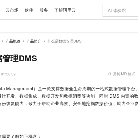
云市场
伙伴
服务
了解阿里云
AI 特惠
数据与 API
成为产品伙伴
企业增值服务
最佳实践
价格计算器
AI 场景体
基础软件
产品伙伴合
阿里云认证
市场活动
配置报价
大模型
产品概述
产品简介
什么是数据管理DMS
自助选配和估算价格
新方式
域名与网站
睿译宝，AI翻译排版一步到位
智启 AI 普惠权益
产品生态集成认证中心
企业支持计划
云上春晚
千问官方 MaaS 平台，为开发者和 Agent 而生，新用户赠送 1 亿 + tokens 额度
云服务器 EC
Qwen Aud
AI Coding
阿里云Maa
2026 阿里云
为企业打
数据集
Windows
大模型认证
模型
NEW
NEW
交付可用成果
值低价云产品抢先购
提供智能易用的域名与建站服务
上传文档即自动完成翻译和格式还原
至高享 1亿+免费 tokens，加速 Al 应用落地
安全可靠、弹
智能编程，一键
管理DMS
产品生态伙伴
专家技术服务
云上奥运之旅
弹性计算合作
阿里云中企出
手机三要素
宝塔 Linux
全部认证
价格优势
有专属领域专家
对象存储 OSS
GLM-5.2：长任务时代开源旗舰模型
阿里云 OPC 创新助力计划
云数据库 RD
即刻拥有 DeepS
AI 电商营销
产品生态伙伴工作台
企业增值服务台
云栖战略参考
云存储合作计
云栖大会
身份实名认证
CentOS
训练营
推动算力普惠，释放技术红利
的大模型服务
最高返9万
多领域专家智能体,一键组建 AI 虚拟交付团队
至高百万元 Token 补贴，加速一人公司成长
稳定、安全、高性价比、高性能的云存储服务
真正可用的 1M 上下文,一次完成代码全链路开发
轻松解锁专属 Dee
从图文生成到
复制 MD 格式
 01:58:39
云上的中国
数据库合作计
活动全景
短信
Docker
图片和
站式影视创作平台
人工智能平台 PAI
Hermes Agent，打造自进化智能体
Token Plan 模型订阅计划
Qoder
5 分钟轻松部署
AI 广告创作
企业成长
大模型
NEW
信息公告
Data Management）是一款支撑数据全生命周期的一站式数据管理
看见新力量
云网络合作计
OCR 文字识别
JAVA
级电脑
证享300元代金券
可视化编排打通从文字构思到成片全链路闭环
一站式AI开发、训练和推理服务
自主进化，持久记忆，越用越聪明
Qwen3.8-Max 首发尝鲜，限时加量 10 倍，夜间低至2折
面向真实软件
图文、视频一
Kimi-K3
HappyHors
设计开发、数据集成、数据开发和数据消费等功能，
同时
DMS
内置的
数
NEW
魔搭 Mode
loud
服务实践
官网公告
Kimi 最新旗舰模型，长程编程与推理利器
让文字生成流
金融模力时刻
Salesforce O
版
备份恢复能力，
致力于帮助企业高效、安全地挖掘数据价值，助力企业
发票查验
全能环境
Qoder CN
Claude Code + GStack 打造工程团队
千问办公，限时限量积分加倍
云原生数据库 P
低代码高效构
AI 建站
NEW
作计划
计划
创新中心
魔搭 ModelSc
健康状态
让AI从“聊天伙伴”进化为能干活的“数字员工”
覆盖公网/内网、递归/权威、移动APP等全场景解析服务
安装技能 GStack，拥有专属 AI 工程团队
你的AI工作搭子，覆盖日常办公高频场景
基于千问大模型等，支持代码智能生成、研发智能问答
0 代码专业建
客户案例
天气预报查询
操作系统
Deepseek-v4-pro
HappyHors
态合作计划
态智能体模型
旗舰 MoE 大模型，百万上下文与顶尖推理能力
图生视频，流
Compute
同享
容器服务 Kubernetes 版 ACK
万小智 AI 建站低至 15元/月
云防火墙
AI 短剧/漫剧
快递物流查询
WordPress
成为服务伙
高校合作
式云数据仓库
点，立即开启云上创新
提供一站式管理容器应用的 K8s 服务
送.CN域名，送备案服务码
云原生的云上
AI助力短剧
GLM-5.2
Wan2.7-T
能需要了解如下概念：
Ubuntu