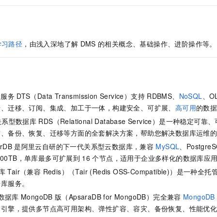
学习路径
，由浅入深地了解
DMS
的相关概念、基础操作、进阶操作等。
输服务
DTS（Data Transmission Service）支持
RDBMS、
NoSQL
、O
步、迁移、订阅、集成、加工于一体，构建安全、可扩展、
高可用
的数
关系型数据库
RDS（Relational Database Service）是一种
灾、备份、恢复、迁移等方面的全套解决方案，帮助您解决数据库运维
rDB
是阿里云自研的下一代关系型云数据库，兼容
MySQL
、PostgreS
100TB，单库最多可扩展到
16
个节点，适用于企业多样化的数据库应
 Tair（兼容 Redis）
（Tair (Redis OSS-Compatible)）是一种全
据库服务。
数据库
MongoDB
版（ApsaraDB for MongoDB）完全兼容
MongoDB
储引擎，提供多节点高可用架构、弹性扩容、容灾、备份恢复、性能优