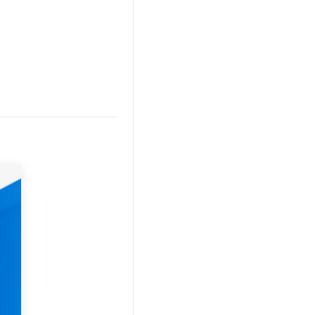
文戏情感细腻自然，动作戏激烈拳拳到肉，实现更强表演能力
支持中英文自由切换，具备更强的噪声鲁棒性
云聚AI 严选权益
SSL 证书
，一键激活高效办公新体验
精选AI产品，从模型到应用全链提效
堡垒机
AI 用量加速计划
应用
防火墙
、识别商机，让客服更高效、服务更出色。
新老同享，达量后返
千问办公
主机安全
NEW
的智能体编程平台
一站式AI生产力平台
AI 应用及服务市场
伶鹊
企业级人与Agent协作平台，接入和调度多个数字员工
智能客服平台，对话机器人、对话分析、智能外呼
AI 应用
大模型服务平台百炼 - 全妙
大模型
应用创作平台
多模态内容创作工具，已接入 DeepSeek
自然语言处理
数据标注
机器学习
息提取
与 AI 智能体进行实时音视频通话
从文本、图片、视频中提取结构化的属性信息
构建支持视频理解的 AI 音视频实时通话应用