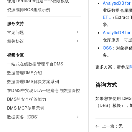
使用Terraform创建一个权限模板
AnalyticDB fo
资源编排ROS集成示例
业级数据仓库
ETL
（Extra
服务支持
擎。
常见问题
AnalyticDB fo
仓库服务，可
相关协议
OSS
：对象存
务。
视频专区
一站式在线数据管理平台DMS
更多方案，请参见
数据管理DMS介绍
数据管理DMS解决方案系列
咨询方式
在DMS中实现DLA一键建仓与数据管控
如果您在使用
DMS
DMS的安全托管能力
（DBS）
模块），
DMS MCP使用示例
数据灾备（DBS）
上一篇：无