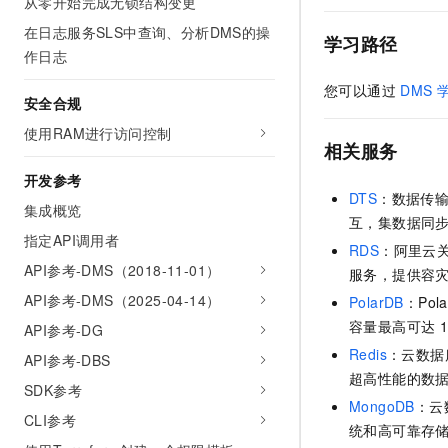
从零开始完成无锁结构变更
在日志服务SLS中查询、分析DMS的操
学习路径
作日志
您可以通过
DMS
安全合规
使用RAM进行访问控制
相关服务
开发参考
DTS
：数据传
集成概览
互，集数据同
指定API调用者
RDS
：阿里云
API参考-DMS（2018-11-01）
服务，提供容
API参考-DMS（2025-04-14）
PolarDB
：Pola
容量最高可达
API参考-DG
Redis
：
云数据库
API参考-DBS
超高性能的数
SDK参考
MongoDB
：云
CLI参考
统和高可靠存