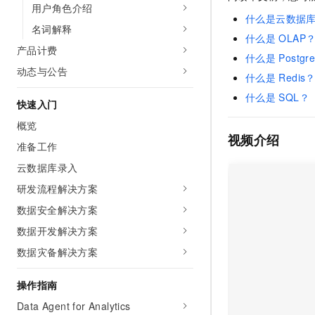
用户角色介绍
AI 产品 免费试用
网络
安全
云开发大赛
什么是云数据
Tableau 订阅
1亿+ 大模型 tokens 和 
名词解释
什么是
OLAP
可观测
入门学习赛
中间件
AI空中课堂在线直播课
产品计费
140+云产品 免费试用
什么是
Postgr
大模型服务
上云与迁云
动态与公告
产品新客免费试用，最长1
数据库
什么是
Redis
生态解决方案
千问AI平台-Token Plan
企业出海
什么是
SQL？
大模型ACA认证体验
大数据计算
快速入门
助力企业全员 AI 认知与能
行业生态解决方案
概览
政企业务
媒体服务
千问AI平台-模型体验
视频介绍
开发者生态解决方案
准备工作
在线体验全尺寸、多种模态
企业服务与云通信
云数据库录入
AI 开发和 AI 应用解决
Happy 系列大模型
域名与网站
研发流程解决方案
数据安全解决方案
终端用户计算
数据开发解决方案
Serverless
大模型解决方案
数据灾备解决方案
开发工具
快速部署 Dify，高效搭建 
操作指南
迁移与运维管理
Data Agent for Analytics