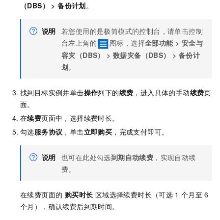
（DBS）
>
备份计划
。
说明
若您使用的是极简模式的控制台，请单击控制
台左上角的
图标，选择
全部功能
>
安全与
容灾（DBS）
>
数据灾备（DBS）
>
备份计
划
。
找到目标实例并单击
操作
列下的
续费
，进入具体的手动
续费
页
面。
在
续费
页面中，选择续费时长。
勾选
服务协议
，单击
立即购买
，完成支付即可。
说明
也可在此处勾选
到期自动续费
，实现自动续
费。
在续费页面的
购买时长
区域选择续费时长（可选
1
个月至
6
个月），确认续费后到期时间。