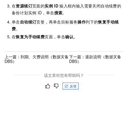
在
资源续订
页面的
实例
ID
输入框内输入需要关闭自动续费的
备份计划实例
ID，单击
搜索
。
单击
自动续订
页签，再单击目标服务
操作
列下的
恢复手动续
费
。
在
恢复为手动续费
页面，单击
确认
。
上一篇：
到期、欠费说明（数据灾备
下一篇：
退款说明（数据灾备
DBS）
DBS）
该文章对您有帮助吗？
反馈