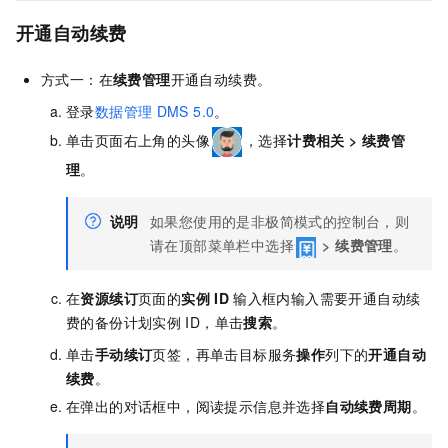
开通自动续费
方式一：在
续费管理
开通自动续费。
登录
数据管理
DMS 5.0
。
单击页面右上角的头像
，选择
计费相关
>
续费管
理
。
说明
如果您使用的是非极简模式的控制台，则
请在顶部菜单栏中选择
>
续费管理
。
在
资源续订
页面的
实例
ID
输入框内输入需要开通自动续
费的备份计划实例
ID，单击
搜索
。
单击
手动续订
页签，再单击目标服务
操作
列下的
开通自动
续费
。
在弹出的对话框中，阅读提示信息并选择
自动续费周期
。