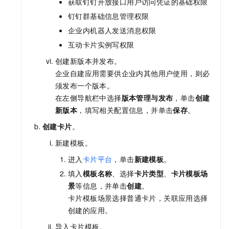
获取钉钉开放接口用户访问凭证的基础权限
钉钉群基础信息管理权限
企业内机器人发送消息权限
互动卡片实例写权限
创建新版本并发布。
企业自建应用需要供企业内其他用户使用，则必
须发布一个版本。
在左侧导航栏中选择
版本管理与发布
，单击
创建
新版本
，填写相关配置信息，并单击
保存
。
创建卡片
。
新建模板。
进入
卡片平台
，单击
新建模板
。
填入
模板名称
、选择
卡片类型
、
卡片模板场
景
等信息，并单击
创建
。
卡片模板场景选择普通卡片，关联应用选择
创建的应用。
导入卡片模板。