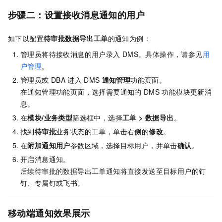
步骤二：设置接收消息通知的用户
如下以配置
待审批数据导出工单
的通知为例：
管理员将待接收消息的用户录入
DMS。具体操作，请参见
用
户管理
。
管理员或
DBA
进入
DMS
通知管理
功能页面。
在通知管理功能页面，选择需要通知的
DMS
功能模块更新消
息。
在
模块/业务类型
筛选框中，选择
工单
>
数据导出
。
找到
待审批
业务状态的工单，单击右侧的
修改
。
在
附加通知用户
参数区域，选择目标用户，并单击
确认
。
开启消息通知。
后续待审批的数据导出工单通知将直接发送至目标用户的钉
钉、专属钉或飞书。
移动端通知效果展示