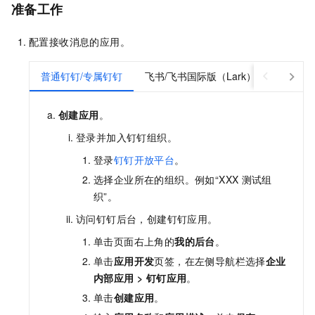
准备工作
配置接收消息的应用。
普通钉钉/专属钉钉
飞书/飞书国际版（Lark）
创建应用
。
登录并加入钉钉组织。
登录
钉钉开放平台
。
选择企业所在的组织。例如“XXX
测试组
织”。
访问钉钉后台，创建钉钉应用。
单击页面右上角的
我的后台
。
单击
应用开发
页签，在左侧导航栏选择
企业
内部应用
>
钉钉应用
。
单击
创建应用
。