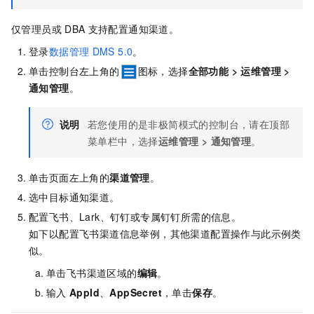
仅管理员或
DBA
支持配置通知渠道。
登录
数据管理
DMS 5.0
。
单击控制台左上角的
图标，选择
全部功能
>
运维管理
>
通知管理
。
说明
若您使用的是非极简模式的控制台，请在顶部
菜单栏中，选择
运维管理
>
通知管理
。
单击页面左上角的
渠道管理
。
选中目标通知渠道。
配置飞书、Lark、钉钉或专属钉钉所需的信息。
如下以配置飞书渠道信息举例，其他渠道配置操作与此示例类
似。
单击飞书渠道区域的
编辑
。
输入
AppId
、
AppSecret
，单击
保存
。