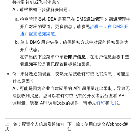
接收到钉钉或飞书消息？
A：请根据如下步骤解决问题：
检查管理员或
DBA
是否已在
DMS
通知管理
>
渠道管理
中
开启对应的渠道。更多信息，请参见
步骤一：在
DMS
开
通并配置通知渠道
。
单击
DMS
用户头像，确保通知方式中对应的通知渠道为
开启状态。
在弹出的下拉菜单中单击
账户信息
，在用户信息面板中查
看
通知
字段是否已配置目标通知渠道。
Q：未修改通知设置，突然无法接收钉钉或飞书消息，可能是
什么原因？
A：可能是因为企业自建应用的
API
调用量超出限制，导致无
法接收到消息。您可以在钉钉或飞书的开发者后台查看
API
调用量。调整
API
调用次数的操作，请参见
钉钉
和
飞书
。
上一篇：
配置个人信息及通知方
下一篇：
使用自定义Webhook通
式
知