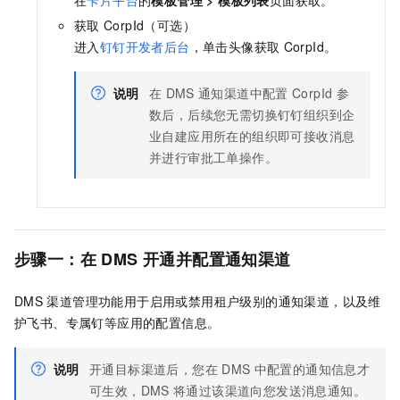
在
卡片平台
的
模板管理
>
模板列表
页面获取。
获取
CorpId（可选）
进入
钉钉开发者后台
，单击头像获取
CorpId。
说明
在
DMS
通知渠道中配置
CorpId
参
数后，后续您无需切换钉钉组织到企
业自建应用所在的组织即可接收消息
并进行审批工单操作。
步骤一：在
DMS
开通并
配置
通知渠道
DMS
渠道管理功能用于启用或禁用租户级别的通知渠道，以及维
护飞书、专属钉等应用的配置信息。
说明
开通目标渠道后，您在
DMS
中配置的通知信息才
可生效，DMS
将通过该渠道向您发送消息通知。