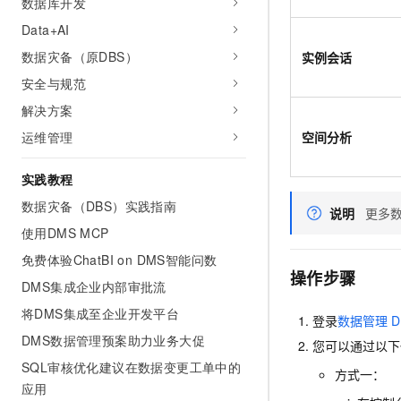
数据库开发
10 分钟在聊天系统中增加
专有云
Data+AI
数据灾备（原DBS）
实例会话
安全与规范
解决方案
运维管理
空间分析
实践教程
数据灾备（DBS）实践指南
说明
更多
使用DMS MCP
免费体验ChatBI on DMS智能问数
操作步骤
DMS集成企业内部审批流
将DMS集成至企业开发平台
登录
数据管理
D
DMS数据管理预案助力业务大促
您可以通过以下
SQL审核优化建议在数据变更工单中的
方式一：
应用