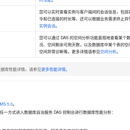
一个 AI 助手
即刻拥有 DeepSeek-R1 满血版
超强辅助，Bol
在企业官网、通讯软件中为客户提供 AI 客服
多种方案随心选，轻松解锁专属 DeepSeek
您可以实时查看实例与客户端间的会话信息，包括
令和已连接的时长等，还可以根据业务需求终止异
实例会话
。
您可以通过
DAS
的空间分析功能直观地查看某个
况、空间剩余可用天数，以及数据库中某个表的空
空间异常诊断等。更多详情请参见
空间分析
。
数据库性能详情，请参见
更多性能详情
。
MS 5.0
。
任一方式进入数据库自治服务
DAS
控制台进行数据库性能分析：