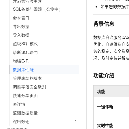
开启会话与事务
AI 产品 免费试用
网络
安全
云开发大赛
如果您的数据
SQL备份与回滚（公测中）
Tableau 订阅
1亿+ 大模型 tokens 和 
可观测
入门学习赛
命令窗口
中间件
AI空中课堂在线直播课
140+云产品 免费试用
背景信息
大模型服务
导出数据
上云与迁云
产品新客免费试用，最长1
数据库
导入数据
生态解决方案
数据库自治服务DAS（
千问AI平台-Token Plan
企业出海
大模型ACA认证体验
大数据计算
超级SQL模式
优化、自运维及自
助力企业全员 AI 认知与能
行业生态解决方案
务的稳定、安全及高
政企业务
诊断SQL语句
媒体服务
千问AI平台-模型体验
况，及时定位并解
开发者生态解决方案
增强E-R
在线体验全尺寸、多种模态
企业服务与云通信
AI 开发和 AI 应用解决
数据库性能
Happy 系列大模型
功能介绍
域名与网站
管理表结构版本
调整字段安全级别
终端用户计算
功能
快速分享页面
Serverless
大模型解决方案
表详情
一键诊断
开发工具
监测数据质量
快速部署 Dify，高效搭建 
逻辑数仓
迁移与运维管理
实时性能