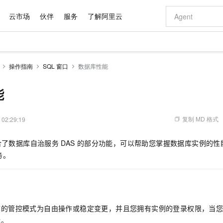
云市场
伙伴
服务
了解阿里云
AI 特惠
数据与 API
成为产品伙伴
企业增值服务
最佳实践
价格计算器
AI 场景体
基础软件
产品伙伴合
阿里云认证
市场活动
配置报价
大模型
操作指南
SQL 窗口
数据库性能
自助选配和估算价格
步到位
域名与网站
智启 AI 普惠权益
产品生态集成认证中心
企业支持计划
云上春晚
Qwen Audio：打造专属 AI 语音助手
千问官方 MaaS 平台，为开发者和 Agent 而生，新用户赠送 1 亿 + tokens 额度
云服务器 EC
一句话生成原生
AI Coding
阿里云Maa
2026 阿里云
为企业打
数据集
Windows
大模型认证
模型
NEW
NEW
格式还原
值低价云产品抢先购
提供智能易用的域名与建站服务
至高享 1亿+免费 tokens，加速 Al 应用落地
Qwen-Audio-3.0-Realtime 端到端实时语音角色扮演
安全可靠、弹
输入一句话想法,
智能编程，一键
能
产品生态伙伴
专家技术服务
云上奥运之旅
弹性计算合作
阿里云中企出
手机三要素
宝塔 Linux
全部认证
价格优势
开源旗舰模型
对象存储 OSS
即刻拥有 DeepSeek-V4-Pro
阿里云 OPC 创新助力计划
云数据库 RD
一键部署幻兽
AI 电商营销
产品生态伙伴工作台
企业增值服务台
云栖战略参考
云存储合作计
云栖大会
身份实名认证
CentOS
训练营
推动算力普惠，释放技术红利
的大模型服务
最高返9万
真正可用的 1M 上下文,一次完成代码全链路开发
轻松解锁专属 DeepSeek-V4-Pro
至高百万元 Token 补贴，加速一人公司成长
稳定、安全、高性价比、高性能的云存储服务
一键购买专属
从图文生成到
复制 MD 格式
 02:29:19
云上的中国
数据库合作计
活动全景
短信
Docker
图片和
自进化智能体
人工智能平台 PAI
5 分钟轻松部署专属 QwenPaw
Token Plan 模型订阅计划
Qoder
高效搭建 AI
AI 广告创作
企业成长
大模型
NEW
HOT
信息公告
合了数据库自治服务
DAS
的部分功能，可以帮助您掌握数据库实例的性
看见新力量
云网络合作计
OCR 文字识别
JAVA
级电脑
越聪明
证享300元代金券
一站式AI开发、训练和推理服务
Qwen3.8-Max 首发尝鲜，限时加量 10 倍，夜间低至2折
从聊天伙伴进化为能主动干活的本地数字员工
面向真实软件
图文、视频一
Kimi-K3
HappyHors
务。
NEW
魔搭 Mode
loud
服务实践
官网公告
Kimi 最新旗舰模型，长程编程与推理利器
让文字生成流
金融模力时刻
Salesforce O
版
发票查验
全能环境
Qoder CN
Claude Code + GStack 打造工程团队
千问办公，限时限量积分加倍
云原生数据库 P
低代码高效构
AI 建站
NEW
作计划
计划
创新中心
魔搭 ModelSc
健康状态
让AI从“聊天伙伴”进化为能干活的“数字员工”
覆盖公网/内网、递归/权威、移动APP等全场景解析服务
安装技能 GStack，拥有专属 AI 工程团队
你的AI工作搭子，覆盖日常办公高频场景
基于千问大模型等，支持代码智能生成、研发智能问答
0 代码专业建
客户案例
天气预报查询
操作系统
Deepseek-v4-pro
HappyHors
态合作计划
态智能体模型
旗舰 MoE 大模型，百万上下文与顶尖推理能力
图生视频，流
Compute
同享
容器服务 Kubernetes 版 ACK
万小智 AI 建站低至 15元/月
云防火墙
AI 短剧/漫剧
快递物流查询
WordPress
成为服务伙
高校合作
库的管控模式为自由操作或稳定变更，并且您拥有实例的登录权限，当
式云数据仓库
点，立即开启云上创新
提供一站式管理容器应用的 K8s 服务
送.CN域名，送备案服务码
云原生的云上
AI助力短剧
GLM-5.2
Wan2.7-T
能。
Ubuntu