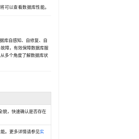
文戏情感细腻自然，动作戏激烈拳拳到肉，实现更强表演能力
支持中英文自由切换，具备更强的噪声鲁棒性
云聚AI 严选权益
SSL 证书
您将可以查看数据库性能。
，一键激活高效办公新体验
精选AI产品，从模型到应用全链提效
堡垒机
AI 用量加速计划
应用
防火墙
、识别商机，让客服更高效、服务更出色。
新老同享，达量后返
千问办公
实现数据库自感知、自修复、自
主机安全
NEW
的智能体编程平台
一站式AI生产力平台
务故障，有效保障数据库服
以从多个角度了解数据库状
AI 应用及服务市场
伶鹊
企业级人与Agent协作平台，接入和调度多个数字员工
智能客服平台，对话机器人、对话分析、智能外呼
AI 应用
大模型服务平台百炼 - 全妙
大模型
应用创作平台
多模态内容创作工具，已接入 DeepSeek
自然语言处理
数据标注
全貌，快速确认是否存在
机器学习
息提取
与 AI 智能体进行实时音视频通话
从文本、图片、视频中提取结构化的属性信息
构建支持视频理解的 AI 音视频实时通话应用
性能。更多详情请参见
实