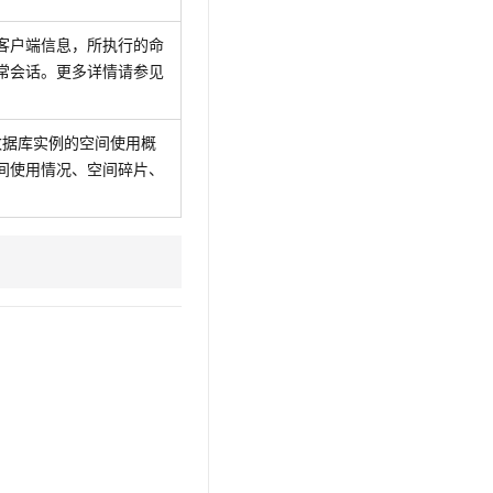
t.diy 一步搞定创意建站
构建大模型应用的安全防护体系
通过自然语言交互简化开发流程,全栈开发支持
通过阿里云安全产品对 AI 应用进行安全防护
客户端信息，所执行的命
常会话。更多详情请参见
数据库实例的空间使用概
间使用情况、空间碎片、