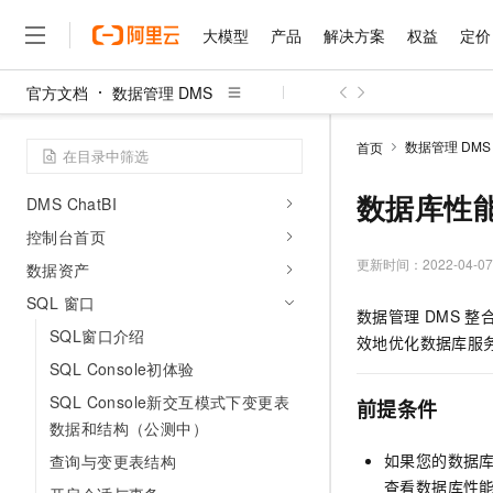
大模型
产品
解决方案
权益
定价
操作指南
Data Agent for Analytics
官方文档
数据管理 DMS
Data Agent for Forecast
大模型
产品
解决方案
权益
定价
云市场
伙伴
服务
了解阿里云
精选产品
精选解决方案
普惠上云
产品定价
精选商城
成为销售伙伴
售前咨询
为什么选择阿里云
Data Agent for Meta
千问AI平台
数据管理 DMS
首页
了解云产品的定价详情
大模型服务平台百炼
睿译宝，AI翻译排版一
普惠上云 官方力荐
分销伙伴
在线服务
Dify on DMS
网站建设
什么是云计算
大
大模型服务与应用平台
上传文档即自动完成翻译和
云服务器38元/年起，超
数据库性
DMS ChatBI
咨询伙伴
多端小程序
技术领先
云上成本管理
售后服务
控制台首页
千问大模型
GLM-5.2：长任务时代
官方推荐返现计划
大模型
大模型
精选产品
精选解决方案
Salesforce 国际版订阅
稳定可靠
管理和优化成本
多元化、高性能、安全可靠
推荐新用户得奖励，单订单
更新时间：
2022-04-07
销售伙伴合作计划
数据资产
自助服务
友盟天域
安全合规
人工智能与机器学习
AI
文本生成
SQL 窗口
无影云电脑
Hermes Agent，打造
云工开物
数据管理
DMS
整
无影生态合作计划
在线服务
观测云
分析师报告
随时随地安全接入的云上超
自主进化，持久记忆，越用
高校专属算力普惠，学生认
SQL窗口介绍
计算
互联网应用开发
Qwen3.8-Max
效地优化数据库服
HOT
Salesforce On Alibaba C
工单服务
智能体时代全能旗舰模型
SQL Console初体验
Tuya 物联网平台阿里云
研究报告与白皮书
云解析DNS
快速拥有专属 OpenClaw
Consulting Partner 合
大数据
容器
免费试用
短信专区
SQL Console新交互模式下变更表
前提条件
蓝凌 OA
Qwen3.7-Plus
AI 大模型销售与服务生
现代化应用
存储
数据和结构（公测中）
天池大赛
能看、能想、能动手的多模
云原生大数据计算服务 Max
解决方案免费试用 新老
电子合同
如果您的数据
查询与变更表结构
面向分析的企业级SaaS模
最高领取价值200元试用
安全
网络与CDN
AI 算法大赛
Qwen3-VL-Plus
查看数据库性
畅捷通