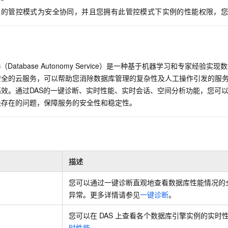
服务生态伙伴
视觉 Coding、空间感知、多模态思考等全面升级
1M上下文，专为长程任务能力而生
云工开物
企业应用
Night Plan 支持 Qwen 3.8-Max
AI 办公
NEW
库的管控模式为安全协同，并且您拥有此管控模式下实例的性能权限，
Red Hat
30+ 款产品免费体验
夜间 5 折，Qwen/Meoo/TokenPlan 客户专享
AI智能应用
科研合作
ERP
堂（旗舰版）
SUSE
智能客服
AI 应用构建
大模型原生
CRM
2个月
自动承接线索
建站小程序
Qoder
Database Autonomy Service）是一种基于机器学习和专家经验
大模型服务平台百炼-应用模版
OA 办公系统
HOT
NEW
面向真实软件
个人版上线、团队版降价；千问3.8-Max首发发尝鲜
丰富多元化的应用模版和解决方案
安全的云服务，可以帮助您消除数据库管理的复杂性及人工操作引发的服
力提升
财税管理
模板建站
效。通过DAS的一键诊断、实时性能、实时会话、空间分析功能，您可
万有无界
大模型服务平台百炼-智能体
决存在的问题，保障服务的安全性和稳定性。
400电话
定制建站
的模型效果
灵活可视化地构建企业级 Agent
方案
广告营销
模板小程序
秒悟
人工智能平台 PAI
定制小程序
云端极速 AI 
新一代 AI 视频生成模型，深度适配广告营销等场景
AI Native 的算法工程平台，一站式完成建模、训练、推理服务部署
APP 开发
描述
建站系统
您可以通过一键诊断直观地查看数据库性能情况的
异常。更多详情请参见
一键诊断
。
AI 应用
10分钟微调：让0.6B模型媲美235B模型
多模态数据信
依托云原生高可用架构,实现Dify私有化部署
用1%尺寸在特定领域达到大模型90%以上效果
您可以在
DAS
上查看各个数据库引擎实例的实时
时性能
。