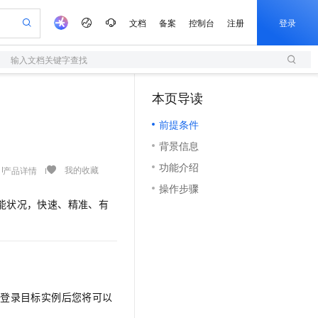
文档
备案
控制台
注册
登录
输入文档关键字查找
验
作计划
器
AI 活动
专业服务
服务伙伴合作计划
开发者社区
加入我们
服务平台百炼
阿里云 OPC 创新助力计划
本页导读
（1）
一站式生成采购清单，支持单品或批量购买
S
可编辑精美 PPT 文稿
S产品伙伴计划（繁花）
峰会
造的大模型服务与应用开发平台
轻量应用服务器
Agency Agents：拥有专属领域专家
AI 生产力先锋
Al MaaS 服务伙伴赋能合作
域名
博文
Careers
至高可申请百万元
前提条件
性可伸缩的云计算服务
 轻松生成专业的 PPT
开启高性价比 AI 编程新体验
先锋实践拓展 AI 生产力的边界
快速构建应用程序和网站，即刻迈出上云第一步
多领域专家智能体,一键组建 AI 虚拟交付团队
Token 补贴，五大权
计划
海大会
伙伴信用分合作计划
商标
问答
社会招聘
背景信息
益加速 OPC 成功
S
帕鲁游戏服务器
数字证书管理服务（原SSL证书）
HappyHorse 打造一站式影视创作平台
飞天发布时刻
HOT
划
备案
电子书
校园招聘
功能介绍
联机服务器，轻松开启游戏
视频创作，一键激活电商全链路生产力
全托管，含MySQL、PostgreSQL、SQL Server、MariaDB多引擎
实现全站 HTTPS，呈现可信的 Web 访问
所见，即是所愿
可视化编排打通从文字构思到成片全链路闭环
我的收藏
产品详情
更多支持
划
公司注册
镜像站
操作步骤
视频生成
语音识别与合成
 智能体与工作流应用
短信服务
漫剧工坊：一站式动画创作平台
AI 实训营
能状况，快速、精准、有
合作伙伴培训与认证
划
上云迁移
的智能体编程平台
站生成，高效打造优质广告素材
通过阿里云百炼高效搭建AI应用,助力高效开发
快速生产连贯的高质量长漫剧
从基础到进阶，Agent 创客手把手教你
国内短信简单易用，安全可靠，秒级触达，全球覆盖200+国家和地区。
e-1.1-T2V
Qwen3-TTS-Flash
lScope
我要反馈
查询合作伙伴
畅细腻的高质量视频
离线语音合成大模型，多语言方言自适应，低延迟高稳定
n Alibaba Cloud ISV 合作
代维服务
olarDB
建企业门户网站
大数据开发治理平台 DataWorks
10 分钟搭建微信、支付宝小程序
创新加速
ope
登录合作伙伴管理后台
我要建议
站，无忧落地极速上线
以可视化方式快速构建移动和 PC 门户网站
100%兼容MySQL、PostgreSQL，兼容Oracle，支持集中和分布式
高效部署网站，快速应用到小程序
Data Agent 驱动的一站式 Data+AI 开发治理平台
e-1.1-I2V
Cosyvoice-V3-Flash
安全
畅自然，细节丰富
高表现力语音合成大模型，语音克隆听感自然
我要投诉
上云场景组合购
伴
您登录目标实例后您将可以
边界网络安全防护产品
漫剧创作，剧本、分镜、视频高效生成
覆盖90%+业务场景，专享组合折扣价
2V
VPN
Fun-ASR