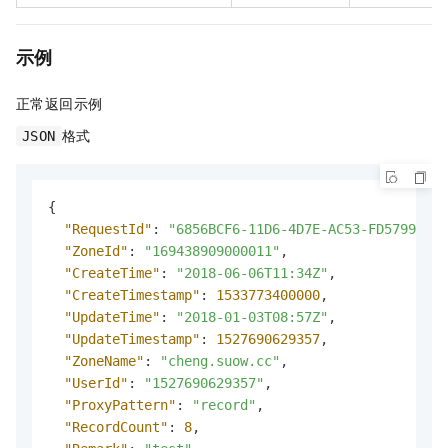
示例
正常返回示例
格式
JSON
{
"RequestId"
:
"6856BCF6-11D6-4D7E-AC53-FD57993352
"ZoneId"
:
"169438909000011"
,
"CreateTime"
:
"2018-06-06T11:34Z"
,
"CreateTimestamp"
:
1533773400000
,
"UpdateTime"
:
"2018-01-03T08:57Z"
,
"UpdateTimestamp"
:
1527690629357
,
"ZoneName"
:
"cheng.suow.cc"
,
"UserId"
:
"1527690629357"
,
"ProxyPattern"
:
"record"
,
"RecordCount"
:
8
,