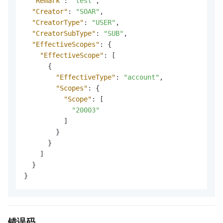
"Remark"
:
"test"
,
"Creator"
:
"SOAR"
,
"CreatorType"
:
"USER"
,
"CreatorSubType"
:
"SUB"
,
"EffectiveScopes"
:
{
"EffectiveScope"
:
[
{
"EffectiveType"
:
"account"
,
"Scopes"
:
{
"Scope"
:
[
"20003"
]
}
}
]
}
}
错误码