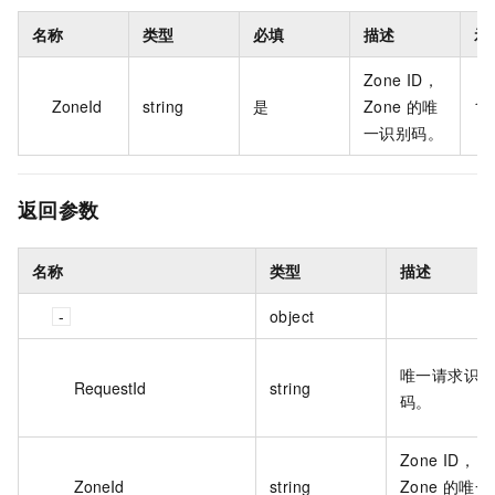
名称
类型
必填
描述
示
Zone ID，
ZoneId
string
是
Zone 的唯
16
一识别码。
返回参数
名称
类型
描述
object
唯一请求识
RequestId
string
码。
Zone ID，
ZoneId
string
Zone 的唯一