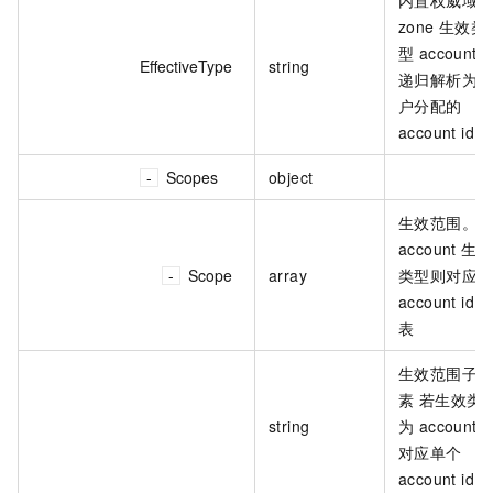
zone 生效类
型 account：
EffectiveType
string
递归解析为
户分配的
account id
Scopes
object
生效范围。
account 生效
Scope
array
类型则对应
account id 
表
生效范围子
素 若生效类
string
为 account 
对应单个
account id