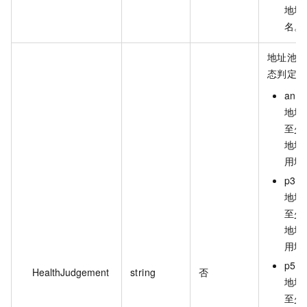
地址
名。
地址池健
态判定条
any
地址
至少 
地址
用地
p30
地址
至少 
地址
用地
p50
HealthJudgement
string
否
地址
至少 