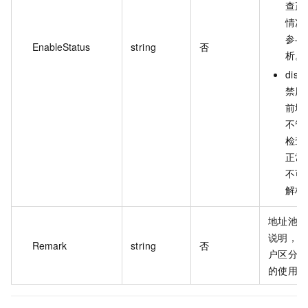
查正
情况
参与
EnableStatus
string
否
析。
disa
禁用
前地
不管
检查
正常
不可
解析
地址池的
说明，方
Remark
string
否
户区分地
的使用场