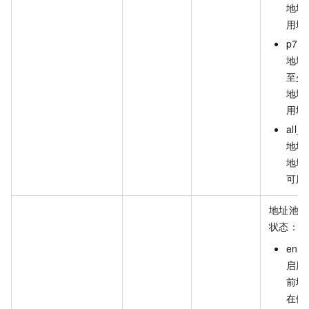
地址
用地
p70
地址
至少 
地址
用地
all_
地址
地址
可用
地址池的
状态：
ena
启用
前地
在健