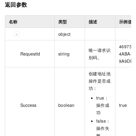
返回参数
名称
类型
描述
示例值
object
46973D
唯一请求识
RequestId
string
4ABA-9
别码。
9A9DE4
创建地址池
操作是否成
功：
true：
Success
boolean
操作成
true
功
false：
操作失
败