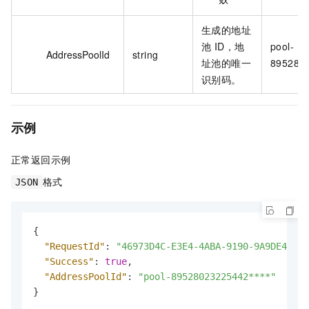
生成的地址
池 ID，地
pool-
AddressPoolId
string
址池的唯一
8952802
识别码。
示例
正常返回示例
格式
JSON
{
"RequestId"
:
"46973D4C-E3E4-4ABA-9190-9A9DE406C7
"Success"
:
true
,
"AddressPoolId"
:
"pool-89528023225442****"
}