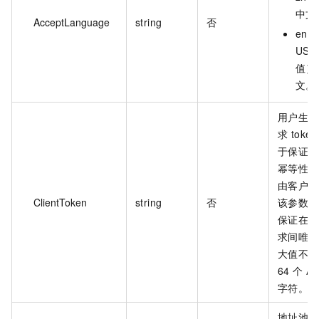
中文
AcceptLanguage
string
否
en-
US
值）
文。
用户生成
求 toke
于保证请
幂等性。
由客户端
ClientToken
string
否
该参数值
保证在不
求间唯一
大值不超
64 个 AS
字符。
地址池名