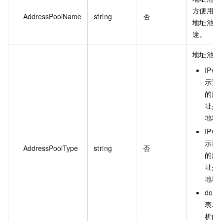
方便用户
AddressPoolName
string
否
地址池的
途。
地址池类
IPv
示要
的服
址是 
地址
IPv
示要
AddressPoolType
string
否
的服
址是 
地址
dom
表示
析的