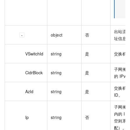
出站流量源
object
否
址信息
VSwitchId
string
是
交换机 I
子网掩
CidrBlock
string
是
的 IPv
交换机
AzId
string
是
ID。
子网掩
内的 IP
Ip
string
否
空则系
配）。