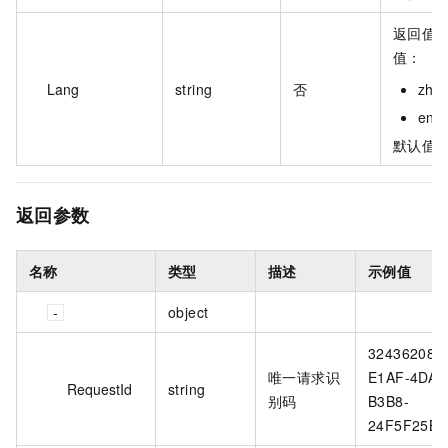
返回值
值：
Lang
string
否
zh
en
默认值：
返回参数
名称
类型
描述
示例值
object
32436208-
唯一请求识
E1AF-4DAB
RequestId
string
别码
B3B8-
24F5F25B0