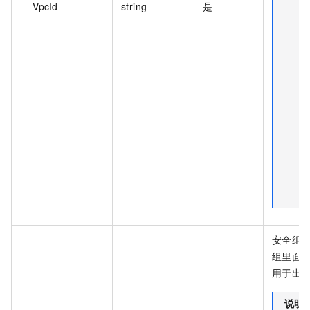
VpcId
string
是
安全组 
组里面
用于出站
说明