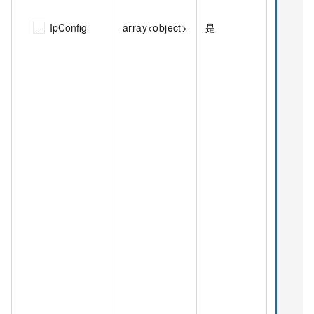
IpConfig
array<object>
是