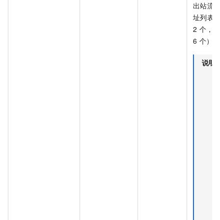
出站流量源
址列表
2 个，
6 个）
说明