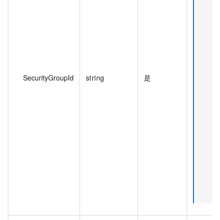
SecurityGroupId
string
是