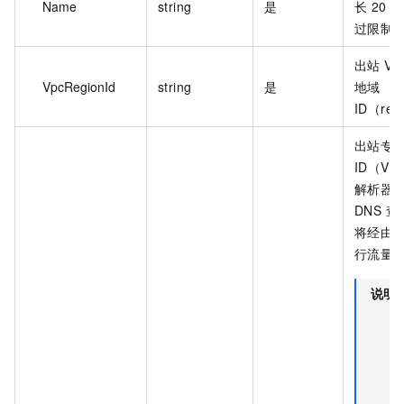
Name
string
是
长 20
过限制
出站 VP
VpcRegionId
string
是
地域
ID（reg
出站专
ID（VP
解析器
DNS 
将经由此 
行流量
说明