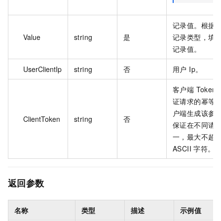
记录值。根据
Value
string
是
记录类型，填
记录值。
UserClientIp
string
否
用户 Ip。
客户端 Toke
证请求的幂等
户端生成该参
ClientToken
string
否
保证在不同请
一，最大不超过 
ASCII 字符。
返回参数
名称
类型
描述
示例值