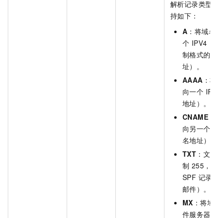
解析记录类型
持如下：
A
：将域名
个 IPV4
制格式的 IP
址）。
AAAA
：将
向一个 IPV
地址）。
CNAME
：
向另一个域
名地址）。
TXT
：文本
制 255，
SPF 记录
邮件）。
MX
：将域
件服务器地