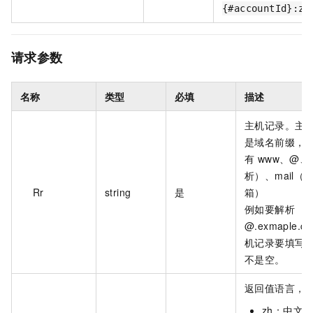
{#accountId}:zo
请求参数
名称
类型
必填
描述
主机记录。主
是域名前缀，
有 www、@、
析）、mail（
Rr
string
是
箱）
例如要解析
@.exmaple.
机记录要填写"
不是空。
返回值语言，
zh：中文