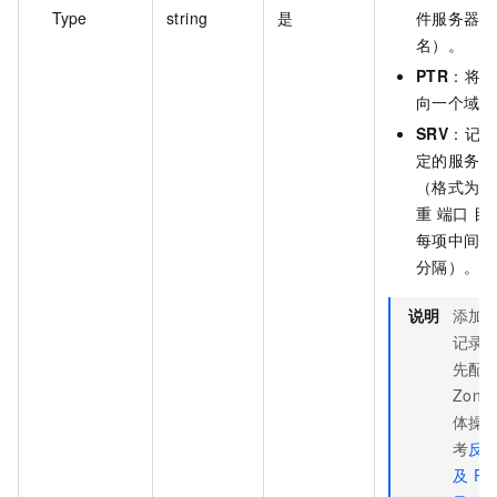
Type
string
是
件服务器的
名）。
PTR
：将 I
向一个域名
SRV
：记录
定的服务的
（格式为 
重 端口 
每项中间需
分隔）。
说明
添加 
记录
先配
Zon
体操
考
反
及 PT