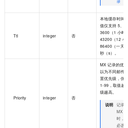
录
本地缓存时间
值仅支持 5、3
3600（1 小时
Ttl
integer
否
43200（12 
86400（一天
秒（s）。
MX 记录的优
以为不同邮件
置优先级，优
1-99，取值越
级越高。
Priority
integer
否
说明
记录
MX 
时，
必选