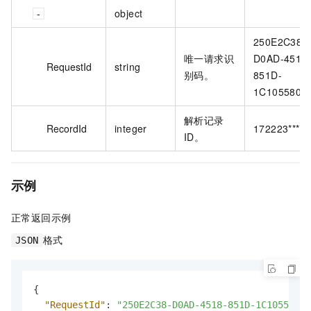
object
250E2C38-
唯一请求识
D0AD-4518
RequestId
string
别码。
851D-
1C1055805
解析记录
RecordId
integer
172223****
ID。
示例
正常返回示例
格式
JSON
{
"RequestId"
:
"250E2C38-D0AD-4518-851D-1C1055805F