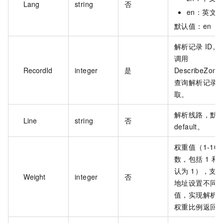
Lang
string
否
en：英文
默认值：en
解析记录 ID
调用
RecordId
integer
是
DescribeZone
查询解析记录
取。
解析线路，默
Line
string
否
default。
权重值（1-10
数，包括 1 和 
认为 1），支
Weight
integer
否
地址设置不同
值，实现解析
权重比例返回