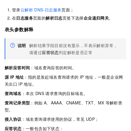
登录
云解析
DNS-日志服务
页面；
在
日志服务
页面的
解析日志
页签下选择
企业递归网关
。
表头参数解释
说明
解析结果字段目前没有显示，不表示解析异常，
请通过
应答状态
判定解析是否正常
解析应答时间
：域名查询应答的时间。
源
IP
地址
：指的是发起域名查询请求的
IP
地址，一般是企业网
关出口
IP
地址。
查询域名
：本次
DNS
请求查询的目标域名。
查询记录类型
：例如
A、AAAA、CNAME、TXT、MX
等解析类
型。
接入协议
：域名查询请求使用的协议，常见
UDP；
应答状态
：一般包含如下状态：