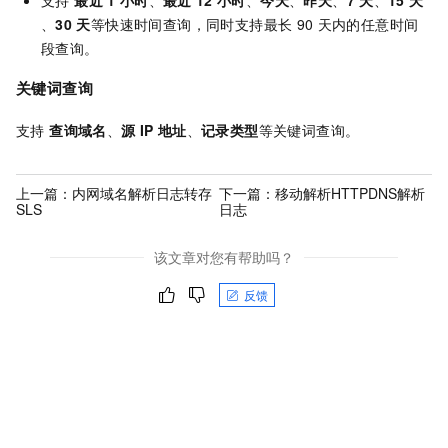
支持
最近
1
小时
、
最近
12
小时
、
今天
、
昨天
、
7
天
、
15
天
、
30
天
等快速时间查询，同时支持最长
90
天内的任意时间
段查询。
关键词查询
支持
查询域名
、
源
IP
地址
、
记录类型
等关键词查询。
上一篇：
内网域名解析日志转存
下一篇：
移动解析HTTPDNS解析
SLS
日志
该文章对您有帮助吗？
反馈