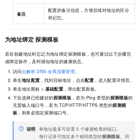
配置的备注信息，方便后续对地址的区分
备注
和记忆。
为地址绑定
探测模板
若在创建地址时忘记为地址绑定探测模板，也可通过以下步骤完
成绑定操作，及时感知地址的健康状态。
访问
云解析
DNS-全局流量管理
。
单击
地址配置
，找到目标地址，点击
配置
，进入配置详情页。
单击地址图标 >
基础配置
，弹出配置面板。
下拉选择已经建好的
探测模板
，若为
Ping
类型的
探测模板
则
无需输入端口号，若为
TCP/HTTP/HTTPS
类型的
探测模
板
，则务必指定探测端口号。
说明
单地址最多可设置
5
个健康检查的端口。
每行记录可指定多个相同类型的
探测模板
。同