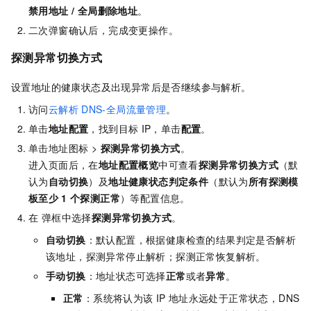
禁用地址
/
全局删除地址
。
二次弹窗确认后，完成变更操作。
探测异常切换方式
设置地址的健康状态及出现异常后是否继续参与解析。
访问
云解析
DNS-全局流量管理
。
单击
地址配置
，找到目标
IP，单击
配置
。
单击地址图标 >
探测异常切换方式
。
进入页面后，在
地址配置概览
中可查看
探测异常切换方式
（默
认为
自动切换
）及
地址健康状态判定条件
（默认为
所有探测模
板至少
1
个探测正常
）等配置信息。
在 弹框中选择
探测异常切换方式
。
自动切换
：默认配置，根据健康检查的结果判定是否解析
该地址，探测异常停止解析；探测正常恢复解析。
手动切换
：地址状态可选择
正常
或者
异常
。
正常
：系统将认为该
IP
地址永远处于正常状态，DNS