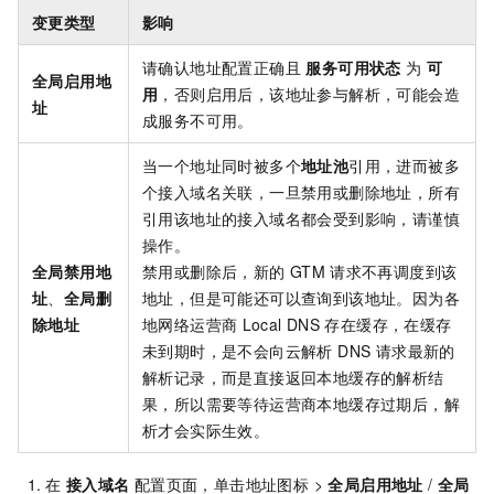
变更类型
影响
请确认地址配置正确且
服务可用状态
为
可
全局启用地
用
，否则启用后，该地址参与解析，可能会造
址
成服务不可用。
当一个地址同时被多个
地址池
引用，进而被多
个接入域名关联，一旦禁用或删除地址，所有
引用该地址的接入域名都会受到影响，请谨慎
操作。
全局禁用地
禁用或删除后，新的
GTM
请求不再调度到该
址
、
全局删
地址，但是可能还可以查询到该地址。因为各
除地址
地网络运营商
Local DNS
存在缓存，在缓存
未到期时，是不会向云解析 DNS 请求最新的
解析记录，而是直接返回本地缓存的解析结
果，所以需要等待运营商本地缓存过期后，解
析才会实际生效。
在
接入域名
配置页面，单击地址图标 >
全局启用地址
/
全局