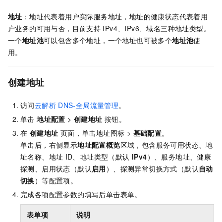
地址
：地址代表着用户实际服务地址，地址的健康状态代表着用
户业务的可用与否，目前支持
IPv4、IPv6、域名三种地址类型。
一个
地址池
可以包含多个地址，一个地址也可被多个
地址池
使
用。
创建地址
访问
云解析
DNS-全局流量管理
。
单击
地址配置
>
创建地址
按钮。
在
创建地址
页面，单击地址图标 >
基础配置
。
单击后，右侧显示
地址配置概览
区域，包含服务可用状态、地
址名称、地址
ID、地址类型（默认
IPv4
）、服务地址、健康
探测、启用状态（默认
启用
）、探测异常切换方式（默认
自动
切换
）等配置项。
完成各项配置参数的填写后单击表单。
表单项
说明