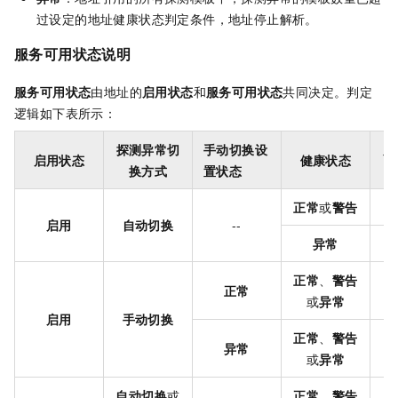
过设定的地址健康状态判定条件，地址停止解析。
服务可用状态
说明
服务可用状态
由地址的
启用状态
和
服务可用状态
共同决定。判定
逻辑如下表所示：
探测异常切
手动切换设
服
启用状态
健康状态
换方式
置状态
正常
或
警告
启用
自动切换
--
异常
正常
、
警告
正常
或
异常
启用
手动切换
正常
、
警告
异常
或
异常
自动切换
或
正常
、
警告