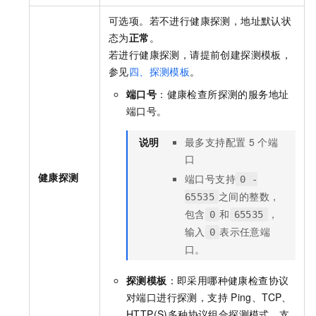
可选项。若不进行健康探测，地址默认状
态为
正常
。
若进行健康探测，请提前创建探测模板，
参见
四、探测模板
。
端口号
：健康检查所探测的服务地址
端口号。
说明
最多支持配置
5
个端
口
健康探测
端口号支持
0 -
之间的整数，
65535
包含
和
，
0
65535
输入
表示任意端
0
口。
探测模板
：即采用哪种健康检查协议
对端口进行探测，支持
Ping、TCP、
HTTP(S)多种协议组合探测模式，支