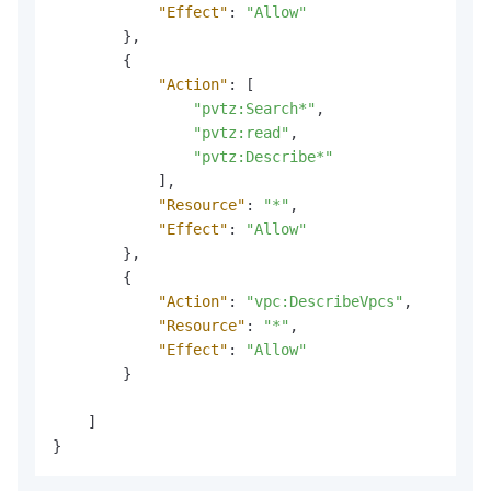
"Effect"
:
"Allow"
}
,
{
"Action"
:
[
"pvtz:Search*"
,
"pvtz:read"
,
"pvtz:Describe*"
]
,
"Resource"
:
"*"
,
"Effect"
:
"Allow"
}
,
{
"Action"
:
"vpc:DescribeVpcs"
,
"Resource"
:
"*"
,
"Effect"
:
"Allow"
}
]
}