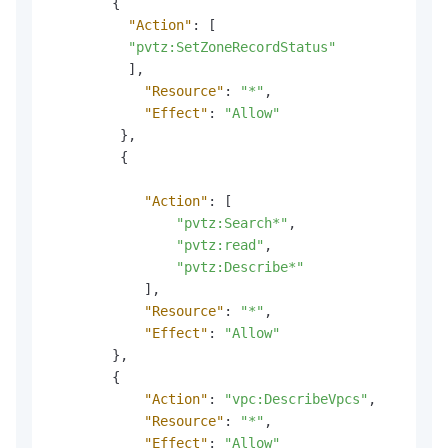
{
"Action"
:
[
"pvtz:SetZoneRecordStatus"
]
,
"Resource"
:
"*"
,
"Effect"
:
"Allow"
}
,
{
"Action"
:
[
"pvtz:Search*"
,
"pvtz:read"
,
"pvtz:Describe*"
]
,
"Resource"
:
"*"
,
"Effect"
:
"Allow"
}
,
{
"Action"
:
"vpc:DescribeVpcs"
,
"Resource"
:
"*"
,
"Effect"
:
"Allow"