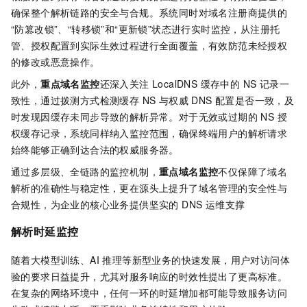
确保整个解析链路的安全与合规。系统同时对域名注册商提供的
“防篡改锁”、“转移锁”和“更新锁”状态进行实时监控，从注册托
管、授权配置到实际生效过程进行全面覆盖，有效防范未经授权
的修改或恶意操作。
此外，
重点域名监控
还深入关注 LocalDNS 缓存中的 NS 记录一
致性，通过拨测方式检测缓存 NS 与权威 DNS 配置是否一致，及
时发现因缓存未同步导致的解析异常。对于无效或过期的 NS 授
权缓存记录，系统同样纳入监控范围，确保终端用户的解析请求
始终能够正确到达合法的权威服务器。
通过多层级、全链路的监控机制，
重点域名监控
不仅保障了域名
解析的准确性与稳定性，更在源头上提升了域名管理的安全性与
合规性，为企业的核心业务提供坚实的 DNS 运维支撑
解析时延监控
随着大模型训练、AI 推理等新型业务的快速发展，用户对访问体
验的要求日益提升，尤其对服务响应的时效性提出了更高标准。
在复杂的网络环境中，任何一环的时延增加都可能导致服务访问