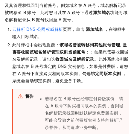
及其管理权找回到当前账号。例如域名在
A
账号，域名解析记录
被转移至
B
账号，此时您可以在
A
账号下通过
添加域名
功能将域
名解析记录从
B
账号找回至
A
账号。
云解析
DNS-公网权威解析
页面，单击
添加域名
，在弹框中
输入目标域名。
此时弹框中会出现提醒：
该域名曾被转移到其他账号管理, 是
否要收回该域名解析管理权到当前账号：
；如果您需要收回域
名及解析记录，请勾选
收回域名及解析记录
。此外系统会判断
您域名在
B
账号绑定的
DNS
实例信息，如果是付费版，请您
在
A
账号下直接购买相同版本实例，勾选
绑定同版本实例
，
系统会自动绑定实例，避免业务中断。
警告
若域名在
B
账号已经绑定付费版实例，请
在
A
账号下购买相同版本的实例，否则域
名解析记录找回时默认绑定免费版实例，
可能会导致之前付费版实例支持的解析记
录暂停，从而造成业务中断。