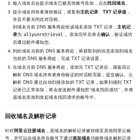
输入域名后会提示域名已被其他账号添加，点击
找回域名
。
提示域名持有者身份验证，请复制
主机记录
、
TXT
记录值
，
并且不要关闭此对话框。
到域名当前
DNS
服务商处给该域名添加
TXT
记录，
主机记
录
为
。添加完毕后单击
确认
，验证成功
aliyunretrieval
后通过邮件通知您。
到此域名当前的
DNS
服务商处，将获取到的信息添加到域名
当前的
DNS
服务商处，完成
TXT
记录设置。
在域名当前
DNS
服务商处，添加完
TXT
记录后，请返回云
解析
DNS
域名持有者身份验证的对话框页面，提交确认。云
解析
DNS
通过自动扫描添加的
TXT
记录，如果扫描到
TXT
记录已正常添加，将会发送邮件通知您“域名找回成功”，并将
该域名添加到发起域名找回请求的账号中。
回收域名及解析记录
针对
阿里云注册域名
，若域名的解析记录被转移至其他阿里云账
号，您可以在域名所在账号下通过
添加域名
功能将域名解析记录