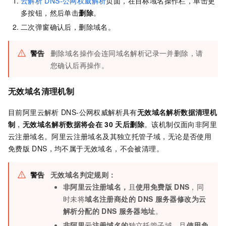
云解析
DNS-公网权威解析
页面，在目标域名操作栏，单击更
多按钮，然后单击
删除
。
二次弹窗确认后，删除域名。
警告
删除域名操作会连同域名解析记录一并删除，请
您确认后再操作。
无效域名清理机制
目前阿里云解析
DNS-公网权威解析具有
无效域名解析数据清理机
制
，
无效域名解析数据将会在
30
天后删除
。该机制仅面向非阿里
云注册域名。阿里云注册域名及其独立托管子域，无论是否使用
免费版
DNS，均不属于无效域名，不会被清理。
警告
无效域名判定规则：
非阿里云注册域名，
且
使用免费版
DNS
，同
时未将
域名注册商处的
DNS
服务器修改为云
解析分配的
DNS
服务器地址
。
非阿里云注册域名的
独立托管子域
，
且
使用免