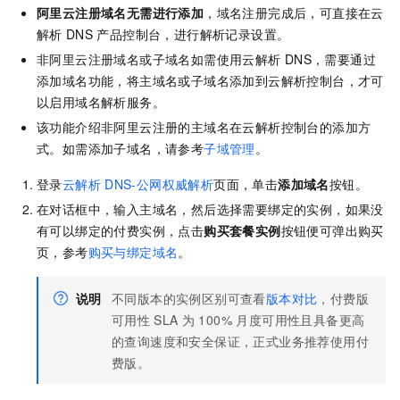
阿里云注册域名无需进行添加
，域名注册完成后，可直接在云
解析
DNS
产品控制台，进行解析记录设置。
非阿里云注册域名或子域名如需使用云解析
DNS，需要通过
添加域名功能，将主域名或子域名添加到云解析控制台，才可
以启用域名解析服务。
该功能介绍非阿里云注册的主域名在云解析控制台的添加方
式。如需添加子域名，请参考
子域管理
。
登录
云解析
DNS-公网权威解析
页面，单击
添加域名
按钮。
在对话框中，输入主域名，然后选择需要绑定的实例，如果没
有可以绑定的付费实例，点击
购买套餐实例
按钮便可弹出购买
页，参考
购买与绑定域名
。
说明
不同版本的实例区别可查看
版本对比
，付费版
可用性
SLA
为
100% 月度可用性且具备更高
的查询速度和安全保证，正式业务推荐使用付
费版。