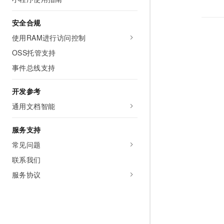
AI 产品 免费试用
网络
安全
云开发大赛
Tableau 订阅
1亿+ 大模型 tokens 和 
安全合规
可观测
入门学习赛
中间件
AI空中课堂在线直播课
使用RAM进行访问控制
140+云产品 免费试用
大模型服务
上云与迁云
产品新客免费试用，最长1
数据库
OSS托管支持
生态解决方案
千问AI平台-Token Plan
事件总线支持
企业出海
大模型ACA认证体验
大数据计算
助力企业全员 AI 认知与能
行业生态解决方案
政企业务
开发参考
媒体服务
千问AI平台-模型体验
开发者生态解决方案
通用文档智能
在线体验全尺寸、多种模态
企业服务与云通信
AI 开发和 AI 应用解决
Happy 系列大模型
服务支持
域名与网站
常见问题
终端用户计算
联系我们
Serverless
服务协议
大模型解决方案
开发工具
快速部署 Dify，高效搭建 
迁移与运维管理