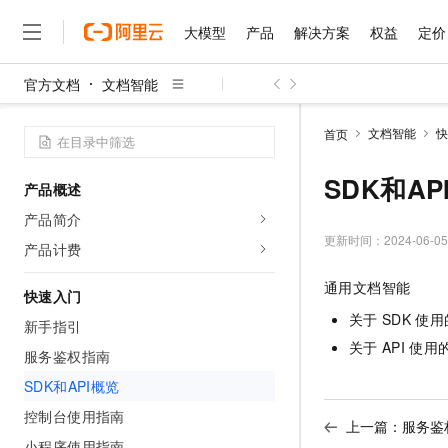
大模型
产品
解决方案
权益
定价
官方文档
文档智能
大模型
产品
解决方案
权益
定价
云市场
伙伴
服务
了解阿里云
精选产品
精选解决方案
普惠上云
产品定价
精选商城
成为销售伙伴
售前咨询
为什么选择阿里云
千问AI平台
文档智能
快
首页
了解云产品的定价详情
大模型服务平台百炼
千问办公，解锁你的工作
普惠上云 官方力荐
分销伙伴
在线服务
网站建设
什么是云计算
大
大模型服务与应用平台
企业级Agent产品，直接
云服务器38元/年起，超
SDK和AP
产品概述
咨询伙伴
多端小程序
技术领先
云上成本管理
售后服务
千问大模型
Agency Agents：拥
官方推荐返现计划
大模型
产品简介
大模型
精选产品
精选解决方案
Salesforce 国际版订阅
稳定可靠
管理和优化成本
多元化、高性能、安全可靠
推荐新用户得奖励，单订单
更新时间：
2024-06-05
销售伙伴合作计划
产品计费
自助服务
友盟天域
安全合规
人工智能与机器学习
AI
文本生成
无影云电脑
HappyHorse 打造一
云工开物
通用文档智能
无影生态合作计划
在线服务
快速入门
观测云
分析师报告
随时随地安全接入的云上超
高校专属算力普惠，学生认
计算
互联网应用开发
Qwen3.8-Max
HOT
关于
SDK
使用
Salesforce On Alibaba C
工单服务
新手指引
智能体时代全能旗舰模型
Tuya 物联网平台阿里云
研究报告与白皮书
云解析DNS
快速拥有专属 OpenClaw
Consulting Partner 合
大数据
容器
关于
API
使用
服务鉴权指南
免费试用
短信专区
蓝凌 OA
Qwen3.7-Plus
AI 大模型销售与服务生
SDK和API概览
现代化应用
存储
天池大赛
能看、能想、能动手的多模
云原生大数据计算服务 Max
解决方案免费试用 新老
电子合同
控制台使用指南
面向分析的企业级SaaS模
最高领取价值200元试用
上一篇：
服务鉴
安全
网络与CDN
AI 算法大赛
Qwen3-VL-Plus
畅捷通
小程序使用指南