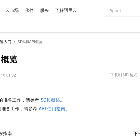
云市场
伙伴
服务
了解阿里云
AI 特惠
数据与 API
成为产品伙伴
企业增值服务
最佳实践
价格计算器
AI 场景体
基础软件
产品伙伴合
阿里云认证
市场活动
配置报价
大模型
速入门
SDK和API概览
自助选配和估算价格
新方式
域名与网站
睿译宝，AI翻译排版一步到位
智启 AI 普惠权益
产品生态集成认证中心
企业支持计划
云上春晚
千问官方 MaaS 平台，为开发者和 Agent 而生，新用户赠送 1 亿 + tokens 额度
云服务器 EC
Qwen Aud
AI Coding
阿里云Maa
2026 阿里云
为企业打
数据集
Windows
大模型认证
模型
NEW
NEW
交付可用成果
值低价云产品抢先购
提供智能易用的域名与建站服务
上传文档即自动完成翻译和格式还原
至高享 1亿+免费 tokens，加速 Al 应用落地
安全可靠、弹
智能编程，一键
I概览
产品生态伙伴
专家技术服务
云上奥运之旅
弹性计算合作
阿里云中企出
手机三要素
宝塔 Linux
全部认证
价格优势
有专属领域专家
对象存储 OSS
GLM-5.2：长任务时代开源旗舰模型
阿里云 OPC 创新助力计划
云数据库 RD
即刻拥有 DeepS
AI 电商营销
产品生态伙伴工作台
企业增值服务台
云栖战略参考
云存储合作计
云栖大会
身份实名认证
CentOS
训练营
推动算力普惠，释放技术红利
的大模型服务
最高返9万
多领域专家智能体,一键组建 AI 虚拟交付团队
至高百万元 Token 补贴，加速一人公司成长
稳定、安全、高性价比、高性能的云存储服务
真正可用的 1M 上下文,一次完成代码全链路开发
轻松解锁专属 Dee
从图文生成到
复制 MD 格式
 10:01:02
云上的中国
数据库合作计
活动全景
短信
Docker
图片和
站式影视创作平台
人工智能平台 PAI
Hermes Agent，打造自进化智能体
Token Plan 模型订阅计划
Qoder
5 分钟轻松部署
AI 广告创作
企业成长
大模型
NEW
信息公告
看见新力量
云网络合作计
OCR 文字识别
JAVA
级电脑
证享300元代金券
可视化编排打通从文字构思到成片全链路闭环
一站式AI开发、训练和推理服务
自主进化，持久记忆，越用越聪明
Qwen3.8-Max 首发尝鲜，限时加量 10 倍，夜间低至2折
面向真实软件
图文、视频一
Kimi-K3
HappyHors
NEW
魔搭 Mode
的准备工作，请参考
SDK
概述
。
loud
服务实践
官网公告
Kimi 最新旗舰模型，长程编程与推理利器
让文字生成流
金融模力时刻
Salesforce O
版
发票查验
全能环境
Qoder CN
Claude Code + GStack 打造工程团队
千问办公，限时限量积分加倍
云原生数据库 P
低代码高效构
AI 建站
NEW
作计划
的准备工作，请参考
API
使用指南
。
计划
创新中心
魔搭 ModelSc
健康状态
让AI从“聊天伙伴”进化为能干活的“数字员工”
覆盖公网/内网、递归/权威、移动APP等全场景解析服务
安装技能 GStack，拥有专属 AI 工程团队
你的AI工作搭子，覆盖日常办公高频场景
基于千问大模型等，支持代码智能生成、研发智能问答
0 代码专业建
客户案例
天气预报查询
操作系统
Deepseek-v4-pro
HappyHors
态合作计划
态智能体模型
旗舰 MoE 大模型，百万上下文与顶尖推理能力
图生视频，流
Compute
同享
容器服务 Kubernetes 版 ACK
万小智 AI 建站低至 15元/月
云防火墙
AI 短剧/漫剧
快递物流查询
WordPress
成为服务伙
高校合作
式云数据仓库
点，立即开启云上创新
提供一站式管理容器应用的 K8s 服务
送.CN域名，送备案服务码
云原生的云上
AI助力短剧
权指南
下
GLM-5.2
Wan2.7-T
Ubuntu