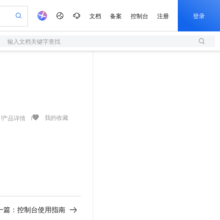
文档
备案
控制台
注册
登录
输入文档关键字查找
验
作计划
器
AI 活动
专业服务
服务伙伴合作计划
开发者社区
加入我们
服务平台百炼
阿里云 OPC 创新助力计划
一站式生成采购清单，支持单品或批量购买
S
io：打造专属 AI 语音助手
S产品伙伴计划（繁花）
峰会
造的大模型服务与应用开发平台
轻量应用服务器
一句话生成原生可编辑精美 PPT 文稿
AI 生产力先锋
Al MaaS 服务伙伴赋能合作
域名
博文
Careers
至高可申请百万元
性可伸缩的云计算服务
开启高性价比 AI 编程新体验
Qwen-Audio-3.0-Realtime 端到端实时语音角色扮演
输入一句话想法, 轻松生成专业的 PPT
先锋实践拓展 AI 生产力的边界
快速构建应用程序和网站，即刻迈出上云第一步
Token 补贴，五大权
计划
海大会
伙伴信用分合作计划
商标
问答
社会招聘
益加速 OPC 成功
S
eek-V4-Pro
数字证书管理服务（原SSL证书）
一键部署幻兽帕鲁游戏服务器
飞天发布时刻
HOT
划
备案
电子书
校园招聘
pSeek-V4-Pro
视频创作，一键激活电商全链路生产力
全托管，含MySQL、PostgreSQL、SQL Server、MariaDB多引擎
实现全站HTTPS，呈现可信的WEB访问
一键购买专属联机服务器，轻松开启游戏
所见，即是所愿
我的收藏
产品详情
更多支持
划
公司注册
镜像站
视频生成
语音识别与合成
专属 QwenPaw
短信服务
漫剧工坊：一站式动画创作平台
AI 实训营
HOT
合作伙伴培训与认证
划
上云迁移
的智能体编程平台
站生成，高效打造优质广告素材
从聊天伙伴进化为能主动干活的本地数字员工
快速生产连贯的高质量长漫剧
从基础到进阶，Agent 创客手把手教你
国内短信简单易用，安全可靠，秒级触达，全球覆盖200+国家和地区。
e-1.1-T2V
Qwen3-TTS-Flash
lScope
我要反馈
查询合作伙伴
畅细腻的高质量视频
离线语音合成大模型，多语言方言自适应，低延迟高稳定
n Alibaba Cloud ISV 合作
代维服务
olarDB
建企业门户网站
大数据开发治理平台 DataWorks
10 分钟搭建微信、支付宝小程序
创新加速
ope
登录合作伙伴管理后台
我要建议
站，无忧落地极速上线
以可视化方式快速构建移动和 PC 门户网站
100%兼容MySQL、PostgreSQL，兼容Oracle，支持集中和分布式
高效部署网站，快速应用到小程序
Data Agent 驱动的一站式 Data+AI 开发治理平台
e-1.1-I2V
Cosyvoice-V3-Flash
安全
畅自然，细节丰富
高表现力语音合成大模型，语音克隆听感自然
我要投诉
上云场景组合购
伴
边界网络安全防护产品
漫剧创作，剧本、分镜、视频高效生成
覆盖90%+业务场景，专享组合折扣价
一篇：
控制台使用指南
2V
VPN
Fun-ASR