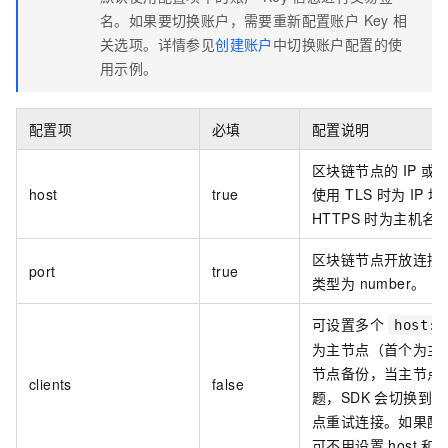
名。如果要切换账户，需要重新配置账户 Key 相
关选项。详情参见
创建账户
中切换账户配置的使
用示例。
配置项
必填
配置说明
区块链节点的 IP 或
host
true
使用 TLS 时为 IP 
HTTPS 时为主机名
区块链节点开放连接
port
true
类型为 number。
可设置多个
host:p
为主节点（首个为主
节点备份，当主节点
clients
false
题，SDK 会切换到
点重试连接。如果配
可不用设置 host 和 p