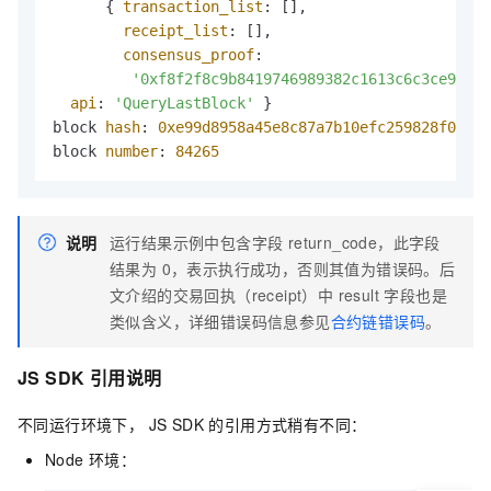
      { 
transaction_list
: [],

receipt_list
: [],

consensus_proof
:

'0xf8f2f8c9b8419746989382c1613c6c3ce98bf7
api
: 
'QueryLastBlock'
 }

block 
hash
: 
0xe99d8958a45e8c87a7b10efc259828f06fe0
block 
number
: 
84265
说明
运行结果示例中包含字段 return_code，此字段
结果为 0，表示执行成功，否则其值为错误码。后
文介绍的交易回执（receipt）中 result 字段也是
类似含义，详细错误码信息参见
合约链错误码
。
JS SDK 引用说明
不同运行环境下， JS SDK 的引用方式稍有不同：
Node 环境：