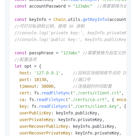
const
 accountPassword = 
"123abc"
//需要替换为自定义的
const
 keyInfo = 
Chain
.
utils
.
getKeyInfo
//可打印私钥和公钥，使用 16 进制
//console.log('private key:', keyInfo.privateKey.t
//console.log('public key:', keyInfo.publicKey.toS
const
 passphrase = 
"123abc"
//需要替换为自定义的 clie
//配置选项
let
 opt = {

host
: 
'127.0.0.1'
,    
//目标区块链网络节点的 IP
port
: 
18130
,          
//端口号
timeout
: 
30000
,       
//连接超时时间配置
cert
: fs.
readFileSync
(
"./certs/client.crt"
, { 
en
ca
: fs.
readFileSync
(
"./certs/ca.crt"
, { 
encoding
key
: fs.
readFileSync
(
"./certs/client.key"
, { 
enc
userPublicKey
: keyInfo.
publicKey
,

userPrivateKey
: keyInfo.
privateKey
,

userRecoverPublicKey
: keyInfo.
publicKey
,

userRecoverPrivateKey
: keyInfo.
privateKey
,
