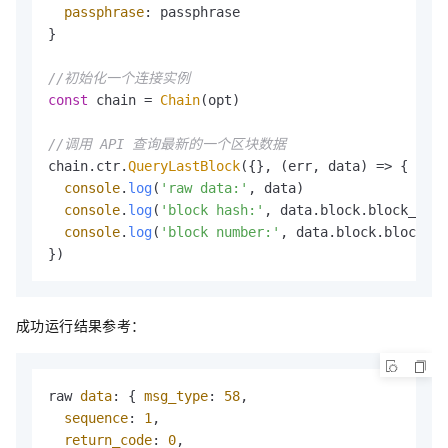
passphrase
: passphrase

}

//初始化一个连接实例
const
 chain = 
Chain
(opt)

//调用 API 查询最新的一个区块数据
chain.
ctr
.
QueryLastBlock
({}, 
(
err, data
) =>
 {

console
.
log
(
'raw data:'
, data)                  
console
.
log
(
'block hash:'
, data.
block
.
block_head
console
.
log
(
'block number:'
, data.
block
.
block_he
})
成功运行结果参考：
raw 
data
: { 
msg_type
: 
58
,

sequence
: 
1
,

return_code
: 
0
,
