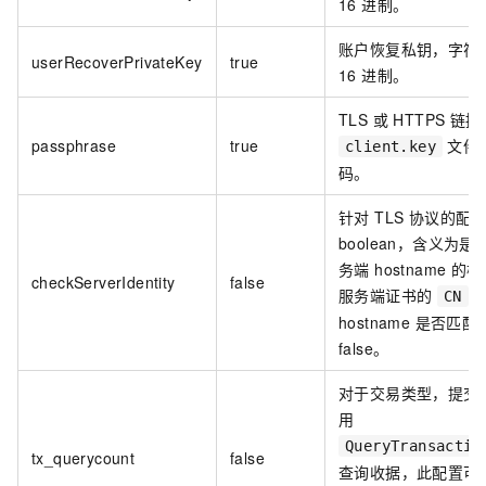
16 进制。
账户恢复私钥，字符
userRecoverPrivateKey
true
16 进制。
TLS 或 HTTPS 链
passphrase
true
文件
client.key
码。
针对 TLS 协议的配
boolean，含义为
务端 hostname 
checkServerIdentity
false
服务端证书的
字
CN
hostname 是否匹
false。
对于交易类型，提交
用
QueryTransactio
tx_querycount
false
查询收据，此配置可