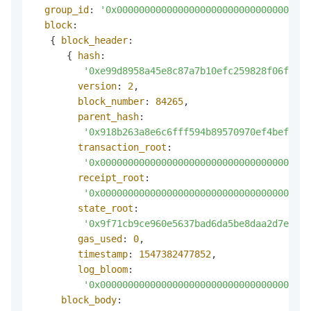
group_id
: 
'0x00000000000000000000000000000000000
block
:

   { 
block_header
:

      { 
hash
:

'0xe99d8958a45e8c87a7b10efc259828f06fe083
version
: 
2
,

block_number
: 
84265
,

parent_hash
:

'0x918b263a8e6c6fff594b89570970ef4bef24cf
transaction_root
:

'0x00000000000000000000000000000000000000
receipt_root
:

'0x00000000000000000000000000000000000000
state_root
:

'0x9f71cb9ce960e5637bad6da5be8daa2d7e5579
gas_used
: 
0
,

timestamp
: 
1547382477852
,

log_bloom
:

'0x00000000000000000000000000000000000000
block_body
:
