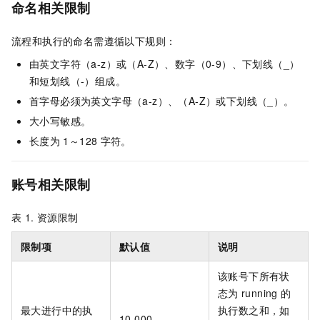
命名相关限制
流程和执行的命名需遵循以下规则：
由英文字符（a-z）或（A-Z）、数字（0-9）、下划线（_）
和短划线（-）组成。
首字母必须为英文字母（a-z）、（A-Z）或下划线（_）。
大小写敏感。
长度为
1～128
字符。
账号相关限制
表 1.
资源限制
限制项
默认值
说明
该账号下所有状
态为
running
的
最大进行中的执
执行数之和，如
10,000