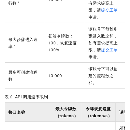
行数 *
有需求提高上
限，
请
提交工单
申请。
该账号下每秒步
初始令牌数：
骤进入数之和，
最大步骤进入速
100，恢复速度
如有需求提高上
率 *
100/s
限，
请
提交工单
申请。
该账号下可以创
最多可创建流程
10,000
建的流程数之
数
和。
表 2.
API
调用速率限制
最大令牌数
令牌恢复速度
接口名称
说明
（tokens）
（tokens/s）
如有