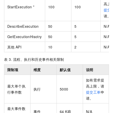
高上
StartExecution *
100
100
提交
请。
DescribeExecution
50
5
N/A
GetExecutionHisotry
50
5
N/A
其他
API
10
2
N/A
表 3.
流程、执行和历史事件相关限制
限制项
维度
默认值
说明
如有需求提
最大单个执
高上限，
请
执行
5000
行事件数
提交工单
申
请。
最大事件数
事件
64 KiB
N/A