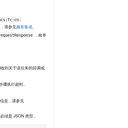
文戏情感细腻自然，动作戏激烈拳拳到肉，实现更强表演能力
支持中英文自由切换，具备更强的噪声鲁棒性
云聚AI 严选权益
SSL 证书
，一键激活高效办公新体验
精选AI产品，从模型到应用全链提效
堡垒机
acs:fc:cn-
AI 用量加速计划
应用
息，请参见
服务集成
。
防火墙
、识别商机，让客服更高效、服务更出色。
新老同享，达量后返
，枚举
requestResponse
千问办公
主机安全
NEW
的智能体编程平台
一站式AI生产力平台
AI 应用及服务市场
伶鹊
企业级人与Agent协作平台，接入和调度多个数字员工
智能客服平台，对话机器人、对话分析、智能外呼
AI 应用
到收到关于该任务的回调或
大模型服务平台百炼 - 全妙
大模型
应用创作平台
多模态内容创作工具，已接入 DeepSeek
步骤执行超时。
自然语言处理
数据标注
更多信息，请参见
机器学习
息提取
与 AI 智能体进行实时音视频通话
式必须是
JSON
类型。
从文本、图片、视频中提取结构化的属性信息
构建支持视频理解的 AI 音视频实时通话应用