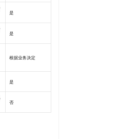
r
是
r
是
根据业务决定
是
p
否