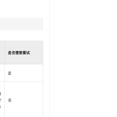
是否需要重试
h
是
F
t
否
F
e