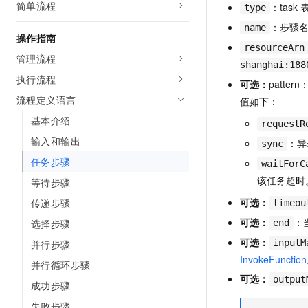
简单流程
：task
type
AI 产品 免费试用
网络
安全
云开发大赛
Tableau 订阅
1亿+ 大模型 tokens 和 
：步骤
name
操作指南
可观测
入门学习赛
中间件
AI空中课堂在线直播课
resourceArn
140+云产品 免费试用
管理流程
大模型服务
shanghai:188
上云与迁云
产品新客免费试用，最长1
数据库
执行流程
生态解决方案
可选：
patt
千问AI平台-Token Plan
企业出海
大模型ACA认证体验
流程定义语言
大数据计算
值如下：
助力企业全员 AI 认知与能
行业生态解决方案
基本介绍
政企业务
requestR
媒体服务
千问AI平台-模型体验
开发者生态解决方案
输入和输出
：异
sync
在线体验全尺寸、多种模态
企业服务与云通信
任务步骤
AI 开发和 AI 应用解决
waitForC
Happy 系列大模型
该任务超时
等待步骤
域名与网站
可选：
传递步骤
timeou
终端用户计算
可选：
：
选择步骤
end
Serverless
可选：
大模型解决方案
并行步骤
inputM
InvokeFunction
并行循环步骤
开发工具
快速部署 Dify，高效搭建 
可选：
output
成功步骤
迁移与运维管理
失败步骤