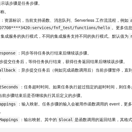
服务生态伙伴
视觉 Coding、空间感知、多模态思考等全面升级
1M上下文，专为长程任务能力而生
云工开物
表示该步骤是任务步骤。
企业应用
Night Plan 支持 Qwen 3.8-Max
AI 办公
NEW
Red Hat
30+ 款产品免费体验
夜间 5 折，Qwen/Meoo/TokenPlan 客户专享
AI智能应用
名称。
科研合作
ERP
堂（旗舰版）
SUSE
：资源标识，当前支持函数、消息队列、
Serverless 工作流
流程，例如
智能客服
AI 应用构建
大模型原生
。更多信
CRM
07708****3420:services/fnf_test/functions/hello
2个月
自动承接线索
建站小程序
ern：集成服务的执行模式，不同的集成服务支持不同的执行模式。默认值为
Qoder
大模型服务平台百炼-应用模版
OA 办公系统
HOT
NEW
面向真实软件
个人版上线、团队版降价；千问3.8-Max首发发尝鲜
丰富多元化的应用模版和解决方案
力提升
财税管理
模板建站
：同步等待任务执行结束后继续该步骤。
esponse
万有无界
大模型服务平台百炼-智能体
400电话
定制建站
步提交任务后，等待任务执行结束，获得任务返回结果后继续该步骤。
的模型效果
灵活可视化地构建企业级 Agent
：异步提交任务后（例如完成函数调用后）当前步骤暂停，直
方案
广告营销
模板小程序
allback
秒悟
人工智能平台 PAI
。
定制小程序
云端极速 AI 
新一代 AI 视频生成模型，深度适配广告营销等场景
AI Native 的算法工程平台，一站式完成建模、训练、推理服务部署
：任务超时时间。如果任务执行超过指定的超时时间，则任务
tSeconds
APP 开发
当前步骤结束后是否继续执行其后定义的步骤。
建站系统
：输入映射。任务步骤的输入会被用作函数调用的
event，
appings
。
AI 应用
10分钟微调：让0.6B模型媲美235B模型
多模态数据信
：输出映射。其中的
是函数调用的返回结果，其格
Mappings
$local
依托云原生高可用架构,实现Dify私有化部署
用1%尺寸在特定领域达到大模型90%以上效果