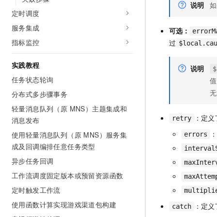
说明
如
10 分钟在聊天系统中增加
专有云
定时调度
服务集成
可选：
errorM
指标监控
过
$local.ca
实践教程
说明
$
任务状态轮询
值
无
分布式多步骤事务
轻量消息队列（原 MNS）主题集成和
：定义
retry
消息发布
：
使用轻量消息队列（原 MNS）服务集
errors
成及回调编排任意任务类型
interval
异步任务回调
maxInter
工作流调度固定版本或预留资源函数
maxAttem
定时触发工作流
multipli
使用函数计算实现游戏渠道包构建
：定义
catch