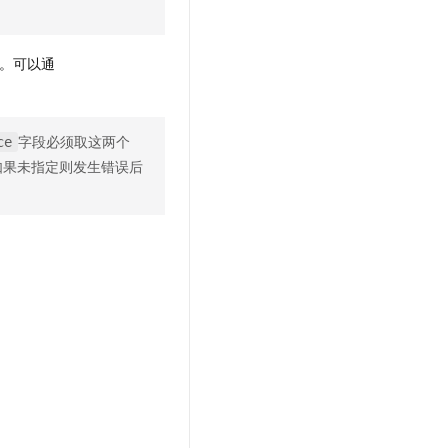
t.diy 一步搞定创意建站
构建大模型应用的安全防护体系
通过自然语言交互简化开发流程,全栈开发支持
通过阿里云安全产品对 AI 应用进行安全防护
。可以通
字段必须取这两个
ce
如果未指定则发生错误后