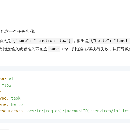
程包含一个任务步骤。
输入是
，输出是
{"name": "function flow"}
{"hello": "functi
有指定输入或者输入不包含
key，则任务步骤执行失败，从而导
name
on:
v1
flow
:
ype:
task
ame:
hello
esourceArn:
acs:fc:{region}:{accountID}:services/fnf_tes