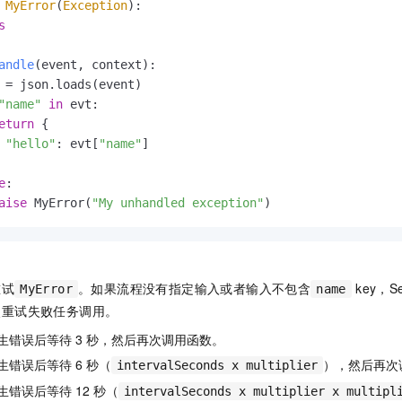
MyError
(
Exception
):

s
andle
(
event, context
):

 = json.loads(event)

"name"
in
 evt:

eturn
 {

"hello"
: evt[
"name"
]

e
:

aise
 MyError(
"My unhandled exception"
)          
重试
。如果流程没有指定输入或者输入不包含
key，
S
MyError
name
次重试失败任务调用。
生错误后等待
3
秒，然后再次调用函数。
生错误后等待
6
秒（
），然后再次
intervalSeconds x multiplier
生错误后等待
12
秒（
intervalSeconds x multiplier x multipl