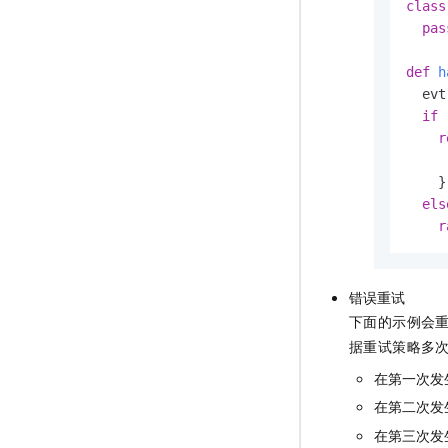
class
pas
def
h
  evt
if
r
    }

els
r
错误重试
下面的示例会
据重试策略多
在第一次发
在第二次发
在第三次发