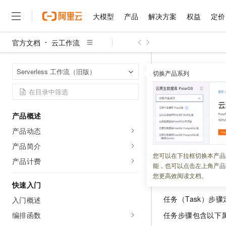
大模型
产品
解决方案
权益
定价
官方文档
云工作流
大模型
产品
解决方案
权益
定价
云市场
伙伴
服务
了解阿里云
精选产品
精选解决方案
普惠上云
产品定价
精选商城
成为销售伙伴
售前咨询
为什么选择阿里云
千问AI平台
云工作流
S
首页
Serverless 工作流（旧版）
了解云产品的定价详情
切换产品系列
大模型服务平台百炼
睿译宝，AI翻译排版一
普惠上云 官方力荐
分销伙伴
在线服务
网站建设
什么是云计算
大
大模型服务与应用平台
上传文档即自动完成翻译和
云服务器38元/年起，超
任务步骤
咨询伙伴
多端小程序
技术领先
云上成本管理
售后服务
千问大模型
GLM-5.2：长任务时代
官方推荐返现计划
大模型
大模型
精选产品
精选解决方案
Salesforce 国际版订阅
稳定可靠
产品概述
管理和优化成本
多元化、高性能、安全可靠
推荐新用户得奖励，单订单
更新时间：
2023-10-30
销售伙伴合作计划
自助服务
产品动态
友盟天域
安全合规
人工智能与机器学习
AI
文本生成
无影云电脑
Hermes Agent，打造
云工开物
本文介绍了任务步
无影生态合作计划
在线服务
产品简介
观测云
分析师报告
随时随地安全接入的云上超
自主进化，持久记忆，越用
高校专属算力普惠，学生认
计算
互联网应用开发
您可以在下拉框切换本产品
Qwen3.8-Max
HOT
产品计费
Salesforce On Alibaba C
工单服务
能，也可以点击左上角产品
智能体时代全能旗舰模型
Tuya 物联网平台阿里云
研究报告与白皮书
云解析DNS
快速拥有专属 OpenClaw
Consulting Partner 合
参数说明
大数据
容器
您更高效阅读文档。
免费试用
短信专区
快速入门
蓝凌 OA
Qwen3.7-Plus
AI 大模型销售与服务生
现代化应用
存储
天池大赛
任务（Task）
能看、能想、能动手的多模
入门概述
云原生大数据计算服务 Max
解决方案免费试用 新老
电子合同
面向分析的企业级SaaS模
最高领取价值200元试用
编排函数
安全
任务步骤包含以下
网络与CDN
AI 算法大赛
Qwen3-VL-Plus
畅捷通