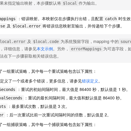
果未指定输出映射，本步骤默认将
作为输出。
一个 AI 助手
即刻拥有 DeepSeek-R1 满血版
超强辅助，Bol
$local
在企业官网、通讯软件中为客户提供 AI 客服
多种方案随心选，轻松解锁专属 DeepSeek
：错误映射。本映射仅在步骤执行出错，且配置
时生效
appings
catch
及
将错误信息映射至输出，并传递给下个步骤。
use
$local.error
及
为系统预留字段，mapping
中的
local.error
$local.code
sour
，详细信息，请参见
本文示例
。另外，
为可选字段，
errorMappings
法在下一步骤获取相关错误信息。
了一组重试策略，其中每一个重试策略包含以下属性：
定义了一个或者多个错误，更多信息，请参见
错误定义
。
：重试的初始间隔时间，最大值是
86400
秒，默认值是
1
秒。
Seconds
：重试的最长间隔时间，最大值和默认值是
86400
秒。
valSeconds
：最多重试次数，默认值是
3
次。
pts
：后一次重试比前一次重试间隔时间的倍数，默认值是
2。
er
了一组捕获策略，其中每一个捕获策略包含如下属性：