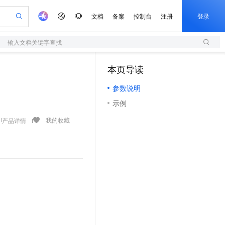
文档
备案
控制台
注册
登录
输入文档关键字查找
验
作计划
器
AI 活动
专业服务
服务伙伴合作计划
开发者社区
加入我们
服务平台百炼
阿里云 OPC 创新助力计划
本页导读
（1）
一站式生成采购清单，支持单品或批量购买
S
可编辑精美 PPT 文稿
S产品伙伴计划（繁花）
峰会
造的大模型服务与应用开发平台
轻量应用服务器
Agency Agents：拥有专属领域专家
AI 生产力先锋
Al MaaS 服务伙伴赋能合作
域名
博文
Careers
至高可申请百万元
参数说明
性可伸缩的云计算服务
 轻松生成专业的 PPT
开启高性价比 AI 编程新体验
先锋实践拓展 AI 生产力的边界
快速构建应用程序和网站，即刻迈出上云第一步
多领域专家智能体,一键组建 AI 虚拟交付团队
Token 补贴，五大权
计划
海大会
伙伴信用分合作计划
商标
问答
社会招聘
示例
益加速 OPC 成功
S
帕鲁游戏服务器
数字证书管理服务（原SSL证书）
HappyHorse 打造一站式影视创作平台
飞天发布时刻
HOT
划
备案
电子书
校园招聘
联机服务器，轻松开启游戏
视频创作，一键激活电商全链路生产力
全托管，含MySQL、PostgreSQL、SQL Server、MariaDB多引擎
实现全站HTTPS，呈现可信的WEB访问
所见，即是所愿
可视化编排打通从文字构思到成片全链路闭环
我的收藏
产品详情
更多支持
划
公司注册
镜像站
视频生成
语音识别与合成
 智能体与工作流应用
短信服务
漫剧工坊：一站式动画创作平台
AI 实训营
合作伙伴培训与认证
划
上云迁移
的智能体编程平台
站生成，高效打造优质广告素材
通过阿里云百炼高效搭建AI应用,助力高效开发
快速生产连贯的高质量长漫剧
从基础到进阶，Agent 创客手把手教你
国内短信简单易用，安全可靠，秒级触达，全球覆盖200+国家和地区。
e-1.1-T2V
Qwen3-TTS-Flash
lScope
我要反馈
查询合作伙伴
畅细腻的高质量视频
离线语音合成大模型，多语言方言自适应，低延迟高稳定
n Alibaba Cloud ISV 合作
代维服务
olarDB
建企业门户网站
大数据开发治理平台 DataWorks
10 分钟搭建微信、支付宝小程序
创新加速
ope
登录合作伙伴管理后台
我要建议
站，无忧落地极速上线
以可视化方式快速构建移动和 PC 门户网站
100%兼容MySQL、PostgreSQL，兼容Oracle，支持集中和分布式
高效部署网站，快速应用到小程序
Data Agent 驱动的一站式 Data+AI 开发治理平台
e-1.1-I2V
Cosyvoice-V3-Flash
安全
。
畅自然，细节丰富
高表现力语音合成大模型，语音克隆听感自然
我要投诉
上云场景组合购
伴
边界网络安全防护产品
漫剧创作，剧本、分镜、视频高效生成
覆盖90%+业务场景，专享组合折扣价
2V
VPN
Fun-ASR