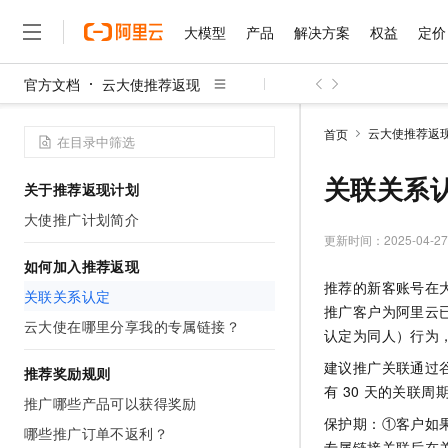
大模型
产品
解决方案
权益
定价
官方文档
云大使推荐返现
大模型
产品
解决方案
权益
定价
云市场
伙伴
服务
了解阿里云
精选产品
精选解决方案
普惠上云
产品定价
精选商城
成为销售伙伴
售前咨询
为什么选择阿里云
千问AI平台
云大使推荐返
首页
了解云产品的定价详情
大模型服务平台百炼
千问办公，解锁你的工作
普惠上云 官方力荐
分销伙伴
在线服务
网站建设
什么是云计算
大
大模型服务与应用平台
企业级Agent产品，直接
云服务器38元/年起，超
关联关系
关于推荐返现计划
咨询伙伴
多端小程序
技术领先
云上成本管理
售后服务
千问大模型
Agency Agents：拥
官方推荐返现计划
大模型
大使推广计划简介
大模型
精选产品
精选解决方案
Salesforce 国际版订阅
稳定可靠
管理和优化成本
多元化、高性能、安全可靠
推荐新用户得奖励，单订单
更新时间：
2025-04-27
销售伙伴合作计划
自助服务
友盟天域
安全合规
人工智能与机器学习
AI
如何加入推荐返现
文本生成
无影云电脑
HappyHorse 打造一
云工开物
推荐的新客账号在
无影生态合作计划
在线服务
关联关系认定
观测云
分析师报告
随时随地安全接入的云上超
高校专属算力普惠，学生认
计算
互联网应用开发
Qwen3.8-Max
推广客户为阿里云已
HOT
Salesforce On Alibaba C
工单服务
云大使在哪里分享我的专属链接？
智能体时代全能旗舰模型
Tuya 物联网平台阿里云
研究报告与白皮书
认定为同人）行为
云解析DNS
快速拥有专属 OpenClaw
Consulting Partner 合
大数据
容器
免费试用
短信专区
建议推广关联通过
蓝凌 OA
Qwen3.7-Plus
推荐奖励规则
AI 大模型销售与服务生
现代化应用
存储
天池大赛
有
30
天的关联周
能看、能想、能动手的多模
云原生大数据计算服务 Max
解决方案免费试用 新老
推广哪些产品可以获得奖励
电子合同
保护期：①客户如
面向分析的企业级SaaS模
最高领取价值200元试用
安全
网络与CDN
哪些推广订单不返利？
AI 算法大赛
Qwen3-VL-Plus
畅捷通
专属链接关联后在