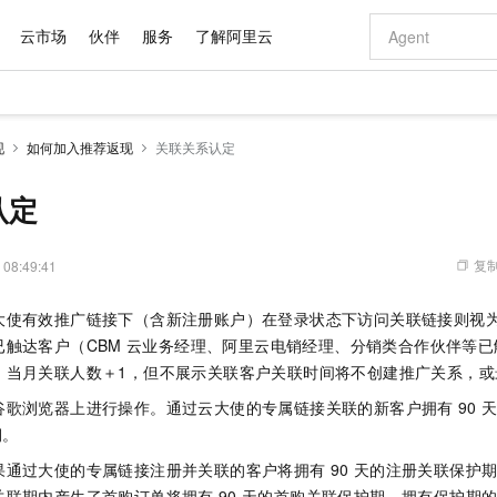
云市场
伙伴
服务
了解阿里云
AI 特惠
数据与 API
成为产品伙伴
企业增值服务
最佳实践
价格计算器
AI 场景体
基础软件
产品伙伴合
阿里云认证
市场活动
配置报价
大模型
现
如何加入推荐返现
关联关系认定
自助选配和估算价格
新方式
域名与网站
睿译宝，AI翻译排版一步到位
智启 AI 普惠权益
产品生态集成认证中心
企业支持计划
云上春晚
千问官方 MaaS 平台，为开发者和 Agent 而生，新用户赠送 1 亿 + tokens 额度
云服务器 EC
Qwen Aud
AI Coding
阿里云Maa
2026 阿里云
为企业打
数据集
Windows
大模型认证
模型
NEW
NEW
交付可用成果
值低价云产品抢先购
提供智能易用的域名与建站服务
上传文档即自动完成翻译和格式还原
至高享 1亿+免费 tokens，加速 Al 应用落地
安全可靠、弹
智能编程，一键
认定
产品生态伙伴
专家技术服务
云上奥运之旅
弹性计算合作
阿里云中企出
手机三要素
宝塔 Linux
全部认证
价格优势
有专属领域专家
对象存储 OSS
GLM-5.2：长任务时代开源旗舰模型
阿里云 OPC 创新助力计划
云数据库 RD
即刻拥有 DeepS
AI 电商营销
产品生态伙伴工作台
企业增值服务台
云栖战略参考
云存储合作计
云栖大会
身份实名认证
CentOS
训练营
推动算力普惠，释放技术红利
的大模型服务
最高返9万
多领域专家智能体,一键组建 AI 虚拟交付团队
至高百万元 Token 补贴，加速一人公司成长
稳定、安全、高性价比、高性能的云存储服务
真正可用的 1M 上下文,一次完成代码全链路开发
轻松解锁专属 Dee
从图文生成到
复制
 08:49:41
云上的中国
数据库合作计
活动全景
短信
Docker
图片和
站式影视创作平台
人工智能平台 PAI
Hermes Agent，打造自进化智能体
Token Plan 模型订阅计划
Qoder
5 分钟轻松部署
AI 广告创作
企业成长
大模型
NEW
信息公告
大使有效推广链接下（含新注册账户）在登录状态下访问关联链接则视
看见新力量
云网络合作计
OCR 文字识别
JAVA
级电脑
证享300元代金券
可视化编排打通从文字构思到成片全链路闭环
一站式AI开发、训练和推理服务
自主进化，持久记忆，越用越聪明
Qwen3.8-Max 首发尝鲜，限时加量 10 倍，夜间低至2折
面向真实软件
图文、视频一
Kimi-K3
HappyHors
触达客户（CBM
云业务经理、阿里云电销经理、分销类合作伙伴等已
NEW
魔搭 Mode
loud
服务实践
官网公告
Kimi 最新旗舰模型，长程编程与推理利器
让文字生成流
金融模力时刻
Salesforce O
版
，当月关联人数＋1，但不展示关联客户关联时间将不创建推广关系，或
发票查验
全能环境
Qoder CN
Claude Code + GStack 打造工程团队
千问办公，限时限量积分加倍
云原生数据库 P
低代码高效构
AI 建站
NEW
作计划
计划
创新中心
魔搭 ModelSc
健康状态
让AI从“聊天伙伴”进化为能干活的“数字员工”
覆盖公网/内网、递归/权威、移动APP等全场景解析服务
安装技能 GStack，拥有专属 AI 工程团队
你的AI工作搭子，覆盖日常办公高频场景
基于千问大模型等，支持代码智能生成、研发智能问答
0 代码专业建
谷歌浏览器上进行操作。通过云大使的专属链接关联的新客户拥有
90
客户案例
天气预报查询
操作系统
Deepseek-v4-pro
HappyHors
态合作计划
期。
态智能体模型
旗舰 MoE 大模型，百万上下文与顶尖推理能力
图生视频，流
Compute
同享
容器服务 Kubernetes 版 ACK
万小智 AI 建站低至 15元/月
云防火墙
AI 短剧/漫剧
快递物流查询
WordPress
成为服务伙
高校合作
果通过大使的专属链接注册并关联的客户将拥有
90
天的注册关联保护
式云数据仓库
点，立即开启云上创新
提供一站式管理容器应用的 K8s 服务
送.CN域名，送备案服务码
云原生的云上
AI助力短剧
GLM-5.2
Wan2.7-T
Ubuntu
关联期内产生了首购订单将拥有
90
天的首购关联保护期。拥有保护期