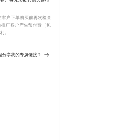
文戏情感细腻自然，动作戏激烈拳拳到肉，实现更强表演能力
支持中英文自由切换，具备更强的噪声鲁棒性
云聚AI 严选权益
SSL 证书
，一键激活高效办公新体验
精选AI产品，从模型到应用全链提效
在客户下单购买前再次检查
堡垒机
AI 用量加速计划
被推广客户产生预付费（包
应用
防火墙
、识别商机，让客服更高效、服务更出色。
新老同享，达量后返
返利。
千问办公
主机安全
NEW
的智能体编程平台
一站式AI生产力平台
里分享我的专属链接？
AI 应用及服务市场
伶鹊
企业级人与Agent协作平台，接入和调度多个数字员工
智能客服平台，对话机器人、对话分析、智能外呼
AI 应用
大模型服务平台百炼 - 全妙
大模型
应用创作平台
多模态内容创作工具，已接入 DeepSeek
自然语言处理
数据标注
机器学习
息提取
与 AI 智能体进行实时音视频通话
从文本、图片、视频中提取结构化的属性信息
构建支持视频理解的 AI 音视频实时通话应用