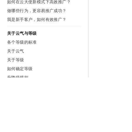
如何在云大使新模式下高效推广？
做哪些行为，更容易推广成功？
我是新手客户，如何有效推广？
关于云气与等级
各个等级的标准
关于云气
关于等级
如何确定等级
升降级规则
关于新等级与返利权益
关于新等级的内容和划分
关于新等级的计算方法
关于新等级的有效期
云气的唤醒
为什么选择阿里云
大模型
产品和定
云气的唤醒