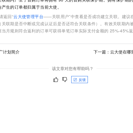
服务生态伙伴
视觉 Coding、空间感知、多模态思考等全面升级
1M上下文，专为长程任务能力而生
云工开物
企业应用
Night Plan 支持 Qwen 3.8-Max
AI 办公
NEW
内产生的订单都归属于当前大使。
Red Hat
30+ 款产品免费体验
夜间 5 折，Qwen/Meoo/TokenPlan 客户专享
AI智能应用
科研合作
请返回“
云大使管理平台
——关联用户”中查看是否成功建立关联。建议
ERP
堂（旗舰版）
SUSE
智能客服
（关联期是否中断或完成认证后是否还符合关联条件）。有效关联期内
AI 应用构建
大模型原生
CRM
2个月
自动承接线索
据当月规则符合返利的订单可获得单笔订单实际支付金额的
25%-45%
建站小程序
Qoder
大模型服务平台百炼-应用模版
OA 办公系统
HOT
NEW
面向真实软件
个人版上线、团队版降价；千问3.8-Max首发发尝鲜
丰富多元化的应用模版和解决方案
力提升
财税管理
模板建站
广计划简介
下一篇：
云大使在哪
万有无界
大模型服务平台百炼-智能体
400电话
定制建站
的模型效果
灵活可视化地构建企业级 Agent
该文章对您有帮助吗？
方案
广告营销
模板小程序
秒悟
人工智能平台 PAI
反馈
定制小程序
云端极速 AI 
新一代 AI 视频生成模型，深度适配广告营销等场景
AI Native 的算法工程平台，一站式完成建模、训练、推理服务部署
APP 开发
建站系统
AI 应用
10分钟微调：让0.6B模型媲美235B模型
多模态数据信
依托云原生高可用架构,实现Dify私有化部署
用1%尺寸在特定领域达到大模型90%以上效果