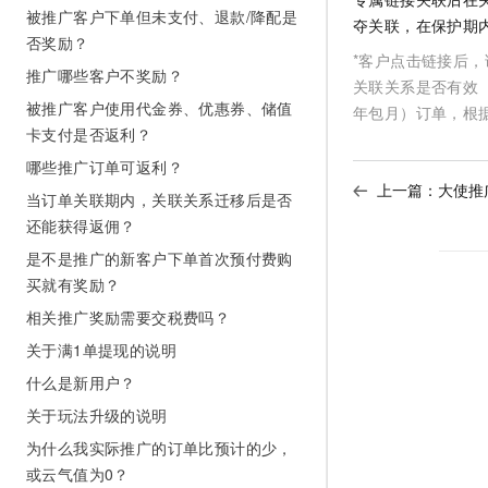
被推广客户下单但未支付、退款/降配是
AI 产品 免费试用
网络
安全
云开发大赛
夺关联，在保护期
Tableau 订阅
否奖励？
1亿+ 大模型 tokens 和 
*客户点击链接后，
可观测
入门学习赛
中间件
AI空中课堂在线直播课
推广哪些客户不奖励？
140+云产品 免费试用
关联关系是否有效
大模型服务
上云与迁云
被推广客户使用代金券、优惠券、储值
产品新客免费试用，最长1
年包月）订单，根
数据库
生态解决方案
卡支付是否返利？
千问AI平台-Token Plan
企业出海
大模型ACA认证体验
大数据计算
哪些推广订单可返利？
助力企业全员 AI 认知与能
行业生态解决方案
上一篇：
大使推
政企业务
当订单关联期内，关联关系迁移后是否
媒体服务
千问AI平台-模型体验
开发者生态解决方案
还能获得返佣？
在线体验全尺寸、多种模态
企业服务与云通信
是不是推广的新客户下单首次预付费购
AI 开发和 AI 应用解决
Happy 系列大模型
买就有奖励？
域名与网站
相关推广奖励需要交税费吗？
终端用户计算
关于满1单提现的说明
Serverless
什么是新用户？
大模型解决方案
关于玩法升级的说明
开发工具
快速部署 Dify，高效搭建 
为什么我实际推广的订单比预计的少，
迁移与运维管理
或云气值为0？