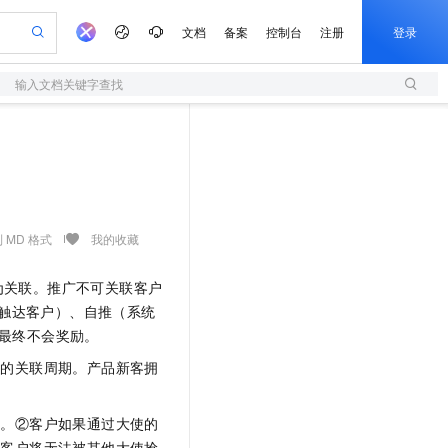
文档
备案
控制台
注册
登录
输入文档关键字查找
验
作计划
器
AI 活动
专业服务
服务伙伴合作计划
开发者社区
加入我们
服务平台百炼
阿里云 OPC 创新助力计划
一站式生成采购清单，支持单品或批量购买
S
io：打造专属 AI 语音助手
S产品伙伴计划（繁花）
峰会
造的大模型服务与应用开发平台
轻量应用服务器
一句话生成原生可编辑精美 PPT 文稿
AI 生产力先锋
Al MaaS 服务伙伴赋能合作
域名
博文
Careers
至高可申请百万元
性可伸缩的云计算服务
开启高性价比 AI 编程新体验
Qwen-Audio-3.0-Realtime 端到端实时语音角色扮演
输入一句话想法, 轻松生成专业的 PPT
先锋实践拓展 AI 生产力的边界
快速构建应用程序和网站，即刻迈出上云第一步
Token 补贴，五大权
计划
海大会
伙伴信用分合作计划
商标
问答
社会招聘
益加速 OPC 成功
S
eek-V4-Pro
数字证书管理服务（原SSL证书）
一键部署幻兽帕鲁游戏服务器
飞天发布时刻
HOT
划
备案
电子书
校园招聘
pSeek-V4-Pro
视频创作，一键激活电商全链路生产力
全托管，含MySQL、PostgreSQL、SQL Server、MariaDB多引擎
实现全站HTTPS，呈现可信的WEB访问
一键购买专属联机服务器，轻松开启游戏
所见，即是所愿
 MD 格式
我的收藏
更多支持
划
公司注册
镜像站
视频生成
语音识别与合成
专属 QwenPaw
短信服务
漫剧工坊：一站式动画创作平台
AI 实训营
HOT
为关联。推广不可关联客户
合作伙伴培训与认证
划
上云迁移
的智能体编程平台
站生成，高效打造优质广告素材
从聊天伙伴进化为能主动干活的本地数字员工
快速生产连贯的高质量长漫剧
从基础到进阶，Agent 创客手把手教你
国内短信简单易用，安全可靠，秒级触达，全球覆盖200+国家和地区。
e-1.1-T2V
Qwen3-TTS-Flash
触达客户）、自推（系统
lScope
我要反馈
查询合作伙伴
畅细腻的高质量视频
离线语音合成大模型，多语言方言自适应，低延迟高稳定
n Alibaba Cloud ISV 合作
最终不会奖励。
代维服务
olarDB
建企业门户网站
大数据开发治理平台 DataWorks
10 分钟搭建微信、支付宝小程序
创新加速
ope
登录合作伙伴管理后台
我要建议
站，无忧落地极速上线
以可视化方式快速构建移动和 PC 门户网站
100%兼容MySQL、PostgreSQL，兼容Oracle，支持集中和分布式
高效部署网站，快速应用到小程序
Data Agent 驱动的一站式 Data+AI 开发治理平台
天的关联周期。产品新客拥
e-1.1-I2V
Cosyvoice-V3-Flash
安全
畅自然，细节丰富
高表现力语音合成大模型，语音克隆听感自然
我要投诉
上云场景组合购
伴
期。②客户如果通过大使的
边界网络安全防护产品
漫剧创作，剧本、分镜、视频高效生成
覆盖90%+业务场景，专享组合折扣价
2V
VPN
Fun-ASR
的客户将无法被其他大使抢