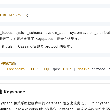
RIBE
KEYSPACES
;                       
_traces、system_schema、system_auth、system system_distribu
出来了，如果您创建了
Keyspaces，也会在这里显示。
查看
cqlsh、Cassandra
以及
protocol
的版本：
VERSION
;

1
 | 
Cassandra
3.11
.4
 | 
CQL
 spec 
3.4
.4
 | 
Native
 protocol 
建
Keyspace
eyspace
和关系型数据库中的
database
概念比较类似，一个
Keyspac
 families。当您启动
cqlsh
时没有指定
Keyspace，那么命令提示符为
c