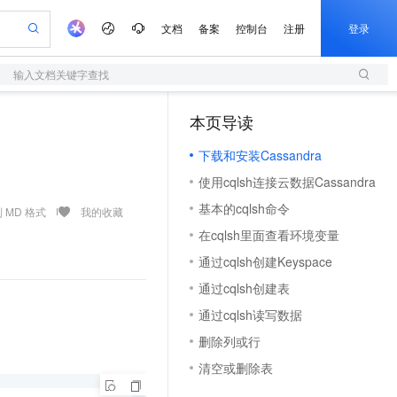
文档
备案
控制台
注册
登录
输入文档关键字查找
验
作计划
器
AI 活动
专业服务
服务伙伴合作计划
开发者社区
加入我们
服务平台百炼
阿里云 OPC 创新助力计划
本页导读
（1）
一站式生成采购清单，支持单品或批量购买
S
可编辑精美 PPT 文稿
S产品伙伴计划（繁花）
峰会
造的大模型服务与应用开发平台
轻量应用服务器
Agency Agents：拥有专属领域专家
AI 生产力先锋
Al MaaS 服务伙伴赋能合作
域名
博文
Careers
至高可申请百万元
下载和安装Cassandra
性可伸缩的云计算服务
 轻松生成专业的 PPT
开启高性价比 AI 编程新体验
先锋实践拓展 AI 生产力的边界
快速构建应用程序和网站，即刻迈出上云第一步
多领域专家智能体,一键组建 AI 虚拟交付团队
Token 补贴，五大权
计划
海大会
伙伴信用分合作计划
商标
问答
社会招聘
使用cqlsh连接云数据Cassandra
益加速 OPC 成功
S
帕鲁游戏服务器
数字证书管理服务（原SSL证书）
HappyHorse 打造一站式影视创作平台
飞天发布时刻
HOT
划
备案
电子书
校园招聘
基本的cqlsh命令
联机服务器，轻松开启游戏
视频创作，一键激活电商全链路生产力
全托管，含MySQL、PostgreSQL、SQL Server、MariaDB多引擎
实现全站HTTPS，呈现可信的WEB访问
所见，即是所愿
可视化编排打通从文字构思到成片全链路闭环
 MD 格式
我的收藏
更多支持
划
公司注册
镜像站
在cqlsh里面查看环境变量
视频生成
语音识别与合成
 智能体与工作流应用
短信服务
漫剧工坊：一站式动画创作平台
AI 实训营
合作伙伴培训与认证
通过cqlsh创建Keyspace
划
上云迁移
的智能体编程平台
站生成，高效打造优质广告素材
通过阿里云百炼高效搭建AI应用,助力高效开发
快速生产连贯的高质量长漫剧
从基础到进阶，Agent 创客手把手教你
国内短信简单易用，安全可靠，秒级触达，全球覆盖200+国家和地区。
e-1.1-T2V
Qwen3-TTS-Flash
lScope
我要反馈
查询合作伙伴
通过cqlsh创建表
畅细腻的高质量视频
离线语音合成大模型，多语言方言自适应，低延迟高稳定
n Alibaba Cloud ISV 合作
代维服务
olarDB
建企业门户网站
大数据开发治理平台 DataWorks
10 分钟搭建微信、支付宝小程序
通过cqlsh读写数据
创新加速
ope
登录合作伙伴管理后台
我要建议
站，无忧落地极速上线
以可视化方式快速构建移动和 PC 门户网站
100%兼容MySQL、PostgreSQL，兼容Oracle，支持集中和分布式
高效部署网站，快速应用到小程序
Data Agent 驱动的一站式 Data+AI 开发治理平台
e-1.1-I2V
Cosyvoice-V3-Flash
删除列或行
安全
畅自然，细节丰富
高表现力语音合成大模型，语音克隆听感自然
我要投诉
上云场景组合购
伴
清空或删除表
边界网络安全防护产品
漫剧创作，剧本、分镜、视频高效生成
覆盖90%+业务场景，专享组合折扣价
2V
VPN
Fun-ASR