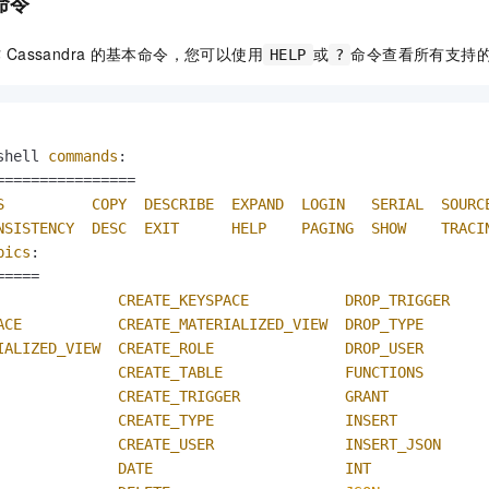
命令
一个 AI 助手
即刻拥有 DeepSeek-R1 满血版
超强辅助，Bol
在企业官网、通讯软件中为客户提供 AI 客服
多种方案随心选，轻松解锁专属 DeepSeek
作
Cassandra
的基本命令，您可以使用
或
命令查看所有支持
HELP
?
shell 
commands
:

S
COPY
DESCRIBE
EXPAND
LOGIN
SERIAL
SOURC
NSISTENCY
DESC
EXIT
HELP
PAGING
SHOW
TRACI
pics
:

CREATE_KEYSPACE
DROP_TRIGGER
ACE
CREATE_MATERIALIZED_VIEW
DROP_TYPE
IALIZED_VIEW
CREATE_ROLE
DROP_USER
CREATE_TABLE
FUNCTIONS
CREATE_TRIGGER
GRANT
CREATE_TYPE
INSERT
CREATE_USER
INSERT_JSON
DATE
INT