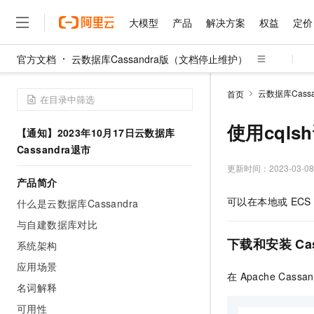
大模型
产品
解决方案
权益
定价
官方文档
云数据库Cassandra版（文档停止维护）
大模型
产品
解决方案
权益
定价
云市场
伙伴
服务
了解阿里云
精选产品
精选解决方案
普惠上云
产品定价
精选商城
成为销售伙伴
售前咨询
为什么选择阿里云
千问AI平台
云数据库Cass
首页
了解云产品的定价详情
大模型服务平台百炼
睿译宝，AI翻译排版一
普惠上云 官方力荐
分销伙伴
在线服务
网站建设
什么是云计算
大
大模型服务与应用平台
上传文档即自动完成翻译和
云服务器38元/年起，超
使用cqlsh
【通知】2023年10月17日云数据库
咨询伙伴
多端小程序
技术领先
云上成本管理
售后服务
Cassandra退市
千问大模型
GLM-5.2：长任务时代
官方推荐返现计划
大模型
大模型
精选产品
精选解决方案
Salesforce 国际版订阅
稳定可靠
管理和优化成本
多元化、高性能、安全可靠
推荐新用户得奖励，单订单
更新时间：
2023-03-08
销售伙伴合作计划
自助服务
产品简介
友盟天域
安全合规
人工智能与机器学习
AI
文本生成
无影云电脑
Hermes Agent，打造
云工开物
可以在本地或
ECS
无影生态合作计划
在线服务
什么是云数据库Cassandra
观测云
分析师报告
随时随地安全接入的云上超
自主进化，持久记忆，越用
高校专属算力普惠，学生认
计算
互联网应用开发
Qwen3.8-Max
HOT
与自建数据库对比
Salesforce On Alibaba C
工单服务
智能体时代全能旗舰模型
Tuya 物联网平台阿里云
研究报告与白皮书
云解析DNS
快速拥有专属 OpenClaw
Consulting Partner 合
下载和安装
Ca
大数据
容器
系统架构
免费试用
短信专区
蓝凌 OA
Qwen3.7-Plus
应用场景
AI 大模型销售与服务生
现代化应用
存储
天池大赛
在
Apache Cassan
能看、能想、能动手的多模
云原生大数据计算服务 Max
解决方案免费试用 新老
电子合同
名词解释
面向分析的企业级SaaS模
最高领取价值200元试用
安全
网络与CDN
AI 算法大赛
Qwen3-VL-Plus
可用性
畅捷通