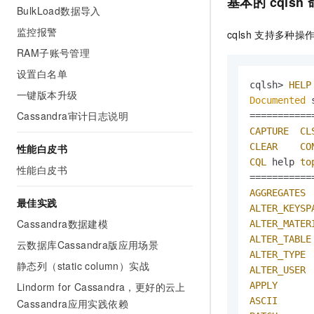
基本的
cqlsh
10 分钟在聊天系统中增加
BulkLoad数据导入
专有云
监控报警
cqlsh
支持多种操
RAM子账号管理
设置白名单
cqlsh> 
HELP
一键版本升级
Documented
 
Cassandra审计日志说明
CAPTURE
CL
CLEAR
CO
性能白皮书
CQL
 help 
to
性能白皮书
AGGREGATES
最佳实践
ALTER_KEYSP
Cassandra数据建模
ALTER_MATER
ALTER_TABLE
云数据库Cassandra版应用场景
ALTER_TYPE
静态列（static column）实战
ALTER_USER
Lindorm for Cassandra，更好的云上
APPLY
ASCII
Cassandra应用实践依赖