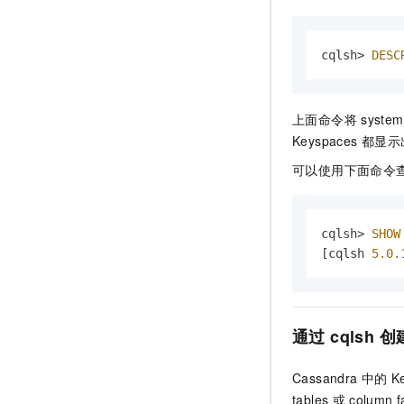
cqlsh> 
DESC
上面命令将
system
Keyspaces
都显示
可以使用下面命令
cqlsh> 
SHOW
[cqlsh 
5.0
.
通过
cqlsh
创
Cassandra
中的
K
tables
或
column