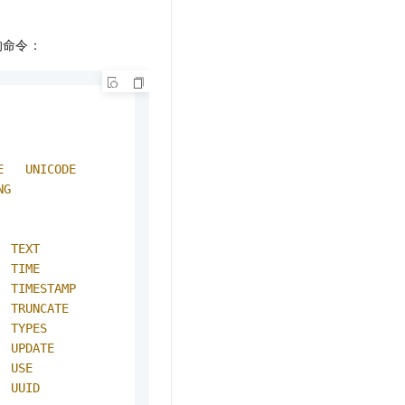
t.diy 一步搞定创意建站
构建大模型应用的安全防护体系
通过自然语言交互简化开发流程,全栈开发支持
通过阿里云安全产品对 AI 应用进行安全防护
的命令：
E
UNICODE
NG
TEXT
TIME
TIMESTAMP
TRUNCATE
TYPES
UPDATE
USE
UUID