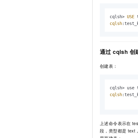
cqlsh> 
USE
cqlsh
:test_
通过
cqlsh
创
创建表：
cqlsh
:test_
上述命令表示在
te
段，类型都是
tex
里面建表：