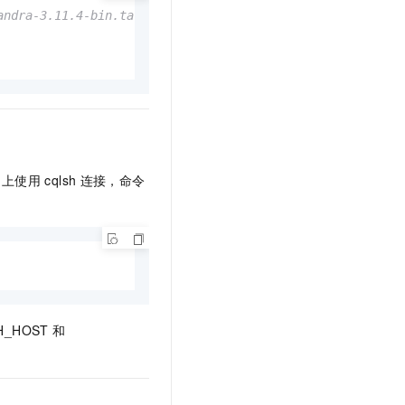
文戏情感细腻自然，动作戏激烈拳拳到肉，实现更强表演能力
支持中英文自由切换，具备更强的噪声鲁棒性
云聚AI 严选权益
andra-3.11.4-bin.tar.gz
SSL 证书
，一键激活高效办公新体验
精选AI产品，从模型到应用全链提效
堡垒机
AI 用量加速计划
应用
防火墙
、识别商机，让客服更高效、服务更出色。
新老同享，达量后返
千问办公
主机安全
NEW
的智能体编程平台
一站式AI生产力平台
AI 应用及服务市场
伶鹊
上使用
cqlsh
连接，命令
企业级人与Agent协作平台，接入和调度多个数字员工
智能客服平台，对话机器人、对话分析、智能外呼
AI 应用
大模型服务平台百炼 - 全妙
大模型
应用创作平台
多模态内容创作工具，已接入 DeepSeek
   
自然语言处理
数据标注
_HOST
和
机器学习
息提取
与 AI 智能体进行实时音视频通话
从文本、图片、视频中提取结构化的属性信息
构建支持视频理解的 AI 音视频实时通话应用