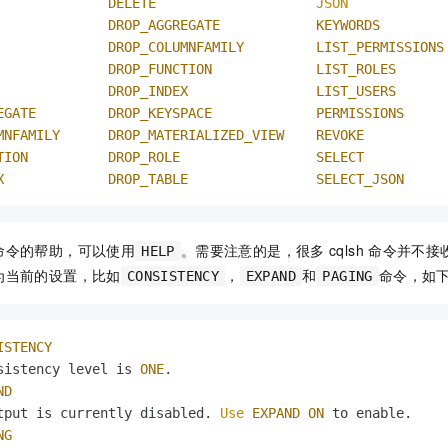
DELETE
JSON
DROP_AGGREGATE
KEYWORDS
DROP_COLUMNFAMILY
LIST_PERMISSIONS
DROP_FUNCTION
LIST_ROLES
DROP_INDEX
LIST_USERS
EGATE
DROP_KEYSPACE
PERMISSIONS
MNFAMILY
DROP_MATERIALIZED_VIEW
REVOKE
TION
DROP_ROLE
SELECT
X
DROP_TABLE
SELECT_JSON
命令的帮助，可以使用
。需要注意的是，很多
cqlsh
命令并不接
HELP
为当前的设置，比如
，
和
命令，如
CONSISTENCY
EXPAND
PAGING
ISTENCY
sistency level is 
ONE
.

ND
tput is currently disabled. 
Use
EXPAND
ON
 to enable.

NG