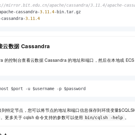
服务生态伙伴
视觉 Coding、空间感知、多模态思考等全面升级
1M上下文，专为长程任务能力而生
云工开物
企业应用
Night Plan 支持 Qwen 3.8-Max
AI 办公
NEW
:
//mirror.bit.edu.cn/apache/cassandra/3.11.4/apache-cass
Red Hat
30+ 款产品免费体验
夜间 5 折，Qwen/Meoo/TokenPlan 客户专享
AI智能应用
apache-cassandra-
3.11
.4
-bin.
tar
.
gz
科研合作
ERP
-cassandra-
3.11
.4
堂（旗舰版）
SUSE
智能客服
AI 应用构建
大模型原生
CRM
2个月
自动承接线索
建站小程序
Qoder
大模型服务平台百炼-应用模版
OA 办公系统
HOT
NEW
接云数据
Cassandra
面向真实软件
个人版上线、团队版降价；千问3.8-Max首发发尝鲜
丰富多元化的应用模版和解决方案
力提升
财税管理
模板建站
万有无界
大模型服务平台百炼-智能体
ra
的控制台查看云数据
Cassandra
的地址和端口，然后在本地或
ECS
400电话
定制建站
的模型效果
灵活可视化地构建企业级 Agent
方案
广告营销
模板小程序
秒悟
人工智能平台 PAI
定制小程序
云端极速 AI 
新一代 AI 视频生成模型，深度适配广告营销等场景
AI Native 的算法工程平台，一站式完成建模、训练、推理服务部署
host $port -u $username -p $password                    
APP 开发
建站系统
到特定节点，您可以将节点的地址和端口信息保存到环境变量$CQLSH
中。更多关于
cqlsh
命令支持的参数可以使用
。
bin/cqlsh -help
AI 应用
10分钟微调：让0.6B模型媲美235B模型
多模态数据信
依托云原生高可用架构,实现Dify私有化部署
用1%尺寸在特定领域达到大模型90%以上效果