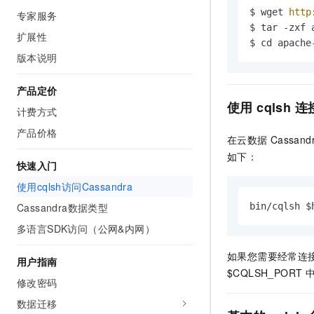
AI 产品 免费试用
网络
$ wget 
http
专家服务
安全
云开发大赛
Tableau 订阅
1亿+ 大模型 tokens 和 
$ tar -zxf 
扩展性
可观测
入门学习赛
中间件
$ cd apache
AI空中课堂在线直播课
140+云产品 免费试用
版本说明
大模型服务
上云与迁云
产品新客免费试用，最长1
数据库
生态解决方案
产品定价
千问AI平台-Token Plan
企业出海
大模型ACA认证体验
大数据计算
使用
cqlsh
连
计费方式
助力企业全员 AI 认知与能
行业生态解决方案
政企业务
媒体服务
产品价格
千问AI平台-模型体验
在云数据
Cassand
开发者生态解决方案
在线体验全尺寸、多种模态
如下：
企业服务与云通信
快速入门
AI 开发和 AI 应用解决
Happy 系列大模型
使用cqlsh访问Cassandra
域名与网站
Cassandra数据类型
bin/cqlsh $
终端用户计算
多语言SDK访问（公网&内网）
Serverless
大模型解决方案
如果您需要经常连接
用户指南
开发工具
$CQLSH_PORT
快速部署 Dify，高效搭建 
修改密码
迁移与运维管理
数据迁移