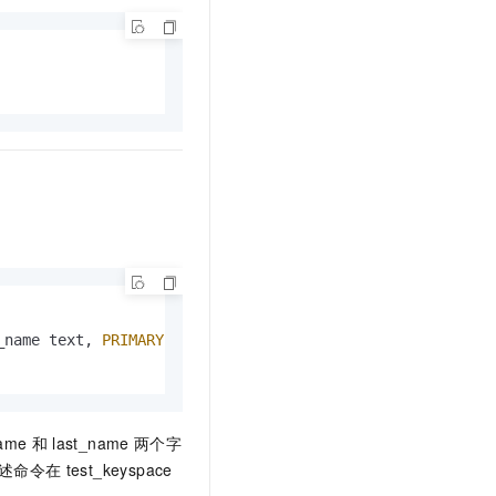
_name text, 
PRIMARY
KEY
 (first_name));

name
和
last_name
两个字
下述命令在
test_keyspace