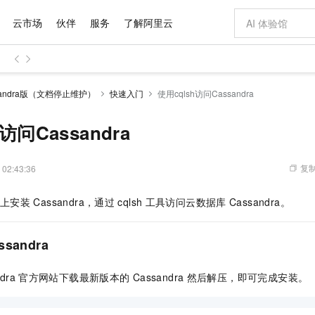
云市场
伙伴
服务
了解阿里云
AI 特惠
数据与 API
成为产品伙伴
企业增值服务
最佳实践
价格计算器
AI 场景体
基础软件
产品伙伴合
阿里云认证
市场活动
配置报价
大模型
andra版（文档停止维护）
快速入门
使用cqlsh访问Cassandra
自助选配和估算价格
步到位
域名与网站
智启 AI 普惠权益
产品生态集成认证中心
企业支持计划
云上春晚
Qwen Audio：打造专属 AI 语音助手
千问官方 MaaS 平台，为开发者和 Agent 而生，新用户赠送 1 亿 + tokens 额度
云服务器 EC
一句话生成原生
AI Coding
阿里云Maa
2026 阿里云
为企业打
数据集
Windows
大模型认证
模型
NEW
NEW
格式还原
值低价云产品抢先购
提供智能易用的域名与建站服务
至高享 1亿+免费 tokens，加速 Al 应用落地
Qwen-Audio-3.0-Realtime 端到端实时语音角色扮演
安全可靠、弹
输入一句话想法,
智能编程，一键
访问Cassandra
产品生态伙伴
专家技术服务
云上奥运之旅
弹性计算合作
阿里云中企出
手机三要素
宝塔 Linux
全部认证
价格优势
开源旗舰模型
对象存储 OSS
即刻拥有 DeepSeek-V4-Pro
阿里云 OPC 创新助力计划
云数据库 RD
一键部署幻兽
AI 电商营销
产品生态伙伴工作台
企业增值服务台
云栖战略参考
云存储合作计
云栖大会
身份实名认证
CentOS
训练营
推动算力普惠，释放技术红利
的大模型服务
最高返9万
真正可用的 1M 上下文,一次完成代码全链路开发
轻松解锁专属 DeepSeek-V4-Pro
至高百万元 Token 补贴，加速一人公司成长
稳定、安全、高性价比、高性能的云存储服务
一键购买专属
从图文生成到
复制
 02:43:36
云上的中国
数据库合作计
活动全景
短信
Docker
图片和
自进化智能体
人工智能平台 PAI
5 分钟轻松部署专属 QwenPaw
Token Plan 模型订阅计划
Qoder
高效搭建 AI
AI 广告创作
企业成长
大模型
NEW
HOT
信息公告
上安装
Cassandra，通过
cqlsh
工具访问云数据库
Cassandra。
看见新力量
云网络合作计
OCR 文字识别
JAVA
级电脑
越聪明
证享300元代金券
一站式AI开发、训练和推理服务
Qwen3.8-Max 首发尝鲜，限时加量 10 倍，夜间低至2折
从聊天伙伴进化为能主动干活的本地数字员工
面向真实软件
图文、视频一
Kimi-K3
HappyHors
NEW
魔搭 Mode
loud
服务实践
官网公告
Kimi 最新旗舰模型，长程编程与推理利器
让文字生成流
金融模力时刻
Salesforce O
版
发票查验
全能环境
Qoder CN
Claude Code + GStack 打造工程团队
千问办公，限时限量积分加倍
云原生数据库 P
低代码高效构
AI 建站
NEW
作计划
ssandra
计划
创新中心
魔搭 ModelSc
健康状态
让AI从“聊天伙伴”进化为能干活的“数字员工”
覆盖公网/内网、递归/权威、移动APP等全场景解析服务
安装技能 GStack，拥有专属 AI 工程团队
你的AI工作搭子，覆盖日常办公高频场景
基于千问大模型等，支持代码智能生成、研发智能问答
0 代码专业建
客户案例
天气预报查询
操作系统
Deepseek-v4-pro
HappyHors
态合作计划
dra
官方网站下载最新版本的
Cassandra
然后解压，即可完成安装。
态智能体模型
旗舰 MoE 大模型，百万上下文与顶尖推理能力
图生视频，流
Compute
同享
容器服务 Kubernetes 版 ACK
万小智 AI 建站低至 15元/月
云防火墙
AI 短剧/漫剧
快递物流查询
WordPress
成为服务伙
高校合作
式云数据仓库
点，立即开启云上创新
提供一站式管理容器应用的 K8s 服务
送.CN域名，送备案服务码
云原生的云上
AI助力短剧
GLM-5.2
Wan2.7-T
Ubuntu