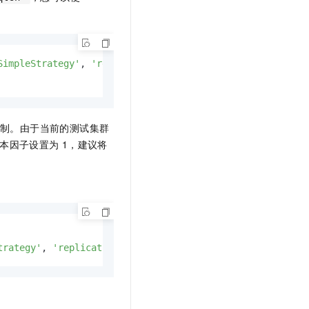
SimpleStrategy'
, 
'replication_factor'
: 
1
};

制。由于当前的测试集群
副本因子设置为
1，建议将
trategy'
, 
'replication_factor'
: 
'1'
}  
AND
 durable_writes