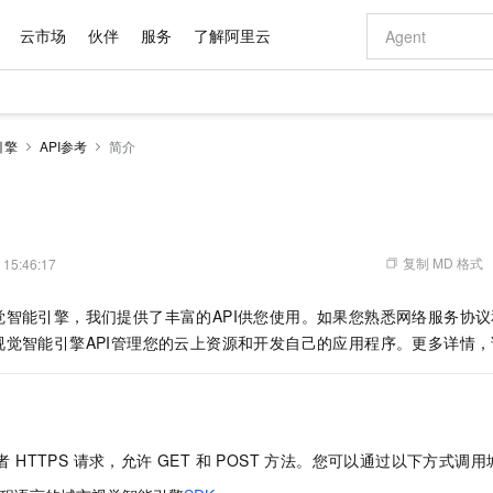
云市场
伙伴
服务
了解阿里云
AI 特惠
数据与 API
成为产品伙伴
企业增值服务
最佳实践
价格计算器
AI 场景体
基础软件
产品伙伴合
阿里云认证
市场活动
配置报价
大模型
引擎
API参考
简介
自助选配和估算价格
新方式
域名与网站
睿译宝，AI翻译排版一步到位
智启 AI 普惠权益
产品生态集成认证中心
企业支持计划
云上春晚
千问官方 MaaS 平台，为开发者和 Agent 而生，新用户赠送 1 亿 + tokens 额度
云服务器 EC
Qwen Aud
AI Coding
阿里云Maa
2026 阿里云
为企业打
数据集
Windows
大模型认证
模型
NEW
NEW
交付可用成果
值低价云产品抢先购
提供智能易用的域名与建站服务
上传文档即自动完成翻译和格式还原
至高享 1亿+免费 tokens，加速 Al 应用落地
安全可靠、弹
智能编程，一键
产品生态伙伴
专家技术服务
云上奥运之旅
弹性计算合作
阿里云中企出
手机三要素
宝塔 Linux
全部认证
价格优势
有专属领域专家
对象存储 OSS
GLM-5.2：长任务时代开源旗舰模型
阿里云 OPC 创新助力计划
云数据库 RD
即刻拥有 DeepS
AI 电商营销
产品生态伙伴工作台
企业增值服务台
云栖战略参考
云存储合作计
云栖大会
身份实名认证
CentOS
训练营
推动算力普惠，释放技术红利
的大模型服务
最高返9万
多领域专家智能体,一键组建 AI 虚拟交付团队
至高百万元 Token 补贴，加速一人公司成长
稳定、安全、高性价比、高性能的云存储服务
真正可用的 1M 上下文,一次完成代码全链路开发
轻松解锁专属 Dee
从图文生成到
复制 MD 格式
 15:46:17
云上的中国
数据库合作计
活动全景
短信
Docker
图片和
站式影视创作平台
人工智能平台 PAI
Hermes Agent，打造自进化智能体
Token Plan 模型订阅计划
Qoder
5 分钟轻松部署
AI 广告创作
企业成长
大模型
NEW
信息公告
觉智能引擎，我们提供了丰富的API供您使用。如果您熟悉网络服务协
看见新力量
云网络合作计
OCR 文字识别
JAVA
级电脑
证享300元代金券
可视化编排打通从文字构思到成片全链路闭环
一站式AI开发、训练和推理服务
自主进化，持久记忆，越用越聪明
Qwen3.8-Max 首发尝鲜，限时加量 10 倍，夜间低至2折
面向真实软件
图文、视频一
Kimi-K3
HappyHors
视觉智能引擎API管理您的云上资源和开发自己的应用程序。更多详情，
NEW
魔搭 Mode
loud
服务实践
官网公告
Kimi 最新旗舰模型，长程编程与推理利器
让文字生成流
金融模力时刻
Salesforce O
版
发票查验
全能环境
Qoder CN
Claude Code + GStack 打造工程团队
千问办公，限时限量积分加倍
云原生数据库 P
低代码高效构
AI 建站
NEW
作计划
计划
创新中心
魔搭 ModelSc
健康状态
让AI从“聊天伙伴”进化为能干活的“数字员工”
覆盖公网/内网、递归/权威、移动APP等全场景解析服务
安装技能 GStack，拥有专属 AI 工程团队
你的AI工作搭子，覆盖日常办公高频场景
基于千问大模型等，支持代码智能生成、研发智能问答
0 代码专业建
客户案例
天气预报查询
操作系统
Deepseek-v4-pro
HappyHors
态合作计划
态智能体模型
旗舰 MoE 大模型，百万上下文与顶尖推理能力
图生视频，流
Compute
同享
容器服务 Kubernetes 版 ACK
万小智 AI 建站低至 15元/月
云防火墙
AI 短剧/漫剧
快递物流查询
WordPress
成为服务伙
高校合作
或者 HTTPS 请求，允许 GET 和 POST 方法。您可以通过以下方式调
式云数据仓库
点，立即开启云上创新
提供一站式管理容器应用的 K8s 服务
送.CN域名，送备案服务码
云原生的云上
AI助力短剧
GLM-5.2
Wan2.7-T
Ubuntu