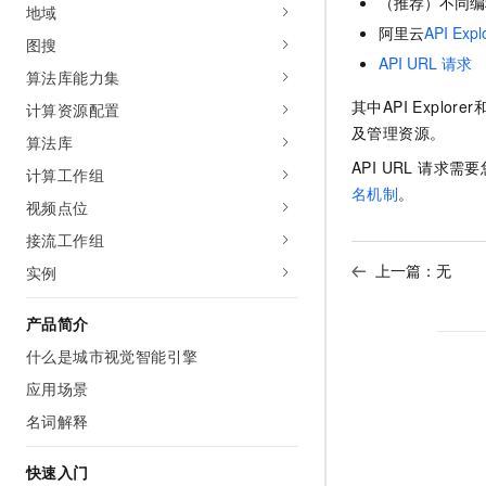
（推荐）不同编
地域
AI 产品 免费试用
网络
安全
云开发大赛
阿里云
API Expl
Tableau 订阅
1亿+ 大模型 tokens 和 
图搜
可观测
入门学习赛
API URL 请求
中间件
AI空中课堂在线直播课
算法库能力集
140+云产品 免费试用
大模型服务
上云与迁云
其中API Exp
计算资源配置
产品新客免费试用，最长1
数据库
生态解决方案
及管理资源。
千问AI平台-Token Plan
算法库
企业出海
大模型ACA认证体验
大数据计算
API URL 请
计算工作组
助力企业全员 AI 认知与能
行业生态解决方案
名机制
。
政企业务
媒体服务
视频点位
千问AI平台-模型体验
开发者生态解决方案
在线体验全尺寸、多种模态
接流工作组
企业服务与云通信
AI 开发和 AI 应用解决
上一篇：无
实例
Happy 系列大模型
域名与网站
产品简介
终端用户计算
什么是城市视觉智能引擎
Serverless
大模型解决方案
应用场景
开发工具
名词解释
快速部署 Dify，高效搭建 
迁移与运维管理
快速入门