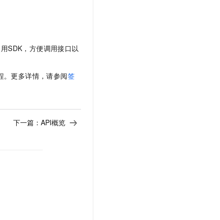
文戏情感细腻自然，动作戏激烈拳拳到肉，实现更强表演能力
支持中英文自由切换，具备更强的噪声鲁棒性
云聚AI 严选权益
SSL 证书
，一键激活高效办公新体验
精选AI产品，从模型到应用全链提效
堡垒机
AI 用量加速计划
应用
防火墙
使用SDK，方便调用接口以
、识别商机，让客服更高效、服务更出色。
新老同享，达量后返
千问办公
主机安全
NEW
的智能体编程平台
一站式AI生产力平台
流程。更多详情，请参阅
签
AI 应用及服务市场
伶鹊
企业级人与Agent协作平台，接入和调度多个数字员工
智能客服平台，对话机器人、对话分析、智能外呼
AI 应用
下一篇：
API概览
大模型服务平台百炼 - 全妙
大模型
应用创作平台
多模态内容创作工具，已接入 DeepSeek
自然语言处理
数据标注
机器学习
息提取
与 AI 智能体进行实时音视频通话
从文本、图片、视频中提取结构化的属性信息
构建支持视频理解的 AI 音视频实时通话应用