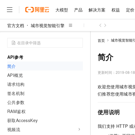
大模型
产品
解决方案
权益
定价
官方文档
城市视觉智能引擎
大模型
产品
解决方案
权益
定价
云市场
伙伴
服务
了解阿里云
精选产品
精选解决方案
普惠上云
产品定价
精选商城
成为销售伙伴
售前咨询
为什么选择阿里云
千问AI平台
城市视觉智能
首页
了解云产品的定价详情
大模型服务平台百炼
千问办公，解锁你的工作
普惠上云 官方力荐
分销伙伴
在线服务
网站建设
什么是云计算
大
大模型服务与应用平台
企业级Agent产品，直接
云服务器38元/年起，超
简介
API参考
咨询伙伴
多端小程序
技术领先
云上成本管理
售后服务
千问大模型
Agency Agents：拥
官方推荐返现计划
大模型
简介
大模型
精选产品
精选解决方案
Salesforce 国际版订阅
稳定可靠
管理和优化成本
多元化、高性能、安全可靠
推荐新用户得奖励，单订单
更新时间：
2019-08-18
销售伙伴合作计划
API概览
自助服务
友盟天域
安全合规
人工智能与机器学习
AI
文本生成
无影云电脑
HappyHorse 打造一
云工开物
请求结构
欢迎您使用城市视
无影生态合作计划
在线服务
观测云
分析师报告
随时随地安全接入的云上超
高校专属算力普惠，学生认
计算
互联网应用开发
签名机制
Qwen3.8-Max
们推荐您使用城市
HOT
Salesforce On Alibaba C
工单服务
智能体时代全能旗舰模型
Tuya 物联网平台阿里云
研究报告与白皮书
公共参数
云解析DNS
快速拥有专属 OpenClaw
Consulting Partner 合
大数据
容器
免费试用
短信专区
RAM鉴权
使用说明
蓝凌 OA
Qwen3.7-Plus
AI 大模型销售与服务生
现代化应用
存储
天池大赛
能看、能想、能动手的多模
获取AccessKey
云原生大数据计算服务 Max
解决方案免费试用 新老
电子合同
我们支持 HTTP 
面向分析的企业级SaaS模
最高领取价值200元试用
安全
视频流
网络与CDN
AI 算法大赛
Qwen3-VL-Plus
畅捷通