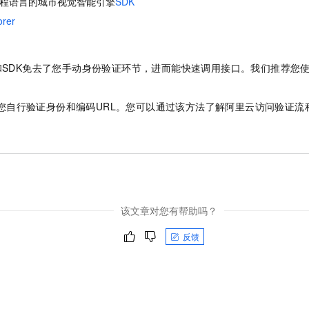
程语言的城市视觉智能引擎
SDK
服务生态伙伴
视觉 Coding、空间感知、多模态思考等全面升级
1M上下文，专为长程任务能力而生
云工开物
企业应用
Night Plan 支持 Qwen 3.8-Max
AI 办公
NEW
orer
Red Hat
30+ 款产品免费体验
夜间 5 折，Qwen/Meoo/TokenPlan 客户专享
AI智能应用
科研合作
ERP
堂（旗舰版）
SUSE
智能客服
AI 应用构建
大模型原生
CRM
lorer和SDK免去了您手动身份验证环节，进而能快速调用接口。我们推荐您
2个月
自动承接线索
建站小程序
Qoder
大模型服务平台百炼-应用模版
OA 办公系统
HOT
NEW
面向真实软件
个人版上线、团队版降价；千问3.8-Max首发发尝鲜
丰富多元化的应用模版和解决方案
求需要您自行验证身份和编码URL。您可以通过该方法了解阿里云访问验证
力提升
财税管理
模板建站
万有无界
大模型服务平台百炼-智能体
400电话
定制建站
的模型效果
灵活可视化地构建企业级 Agent
方案
广告营销
模板小程序
秒悟
人工智能平台 PAI
定制小程序
云端极速 AI 
新一代 AI 视频生成模型，深度适配广告营销等场景
AI Native 的算法工程平台，一站式完成建模、训练、推理服务部署
该文章对您有帮助吗？
APP 开发
反馈
建站系统
AI 应用
10分钟微调：让0.6B模型媲美235B模型
多模态数据信
依托云原生高可用架构,实现Dify私有化部署
用1%尺寸在特定领域达到大模型90%以上效果