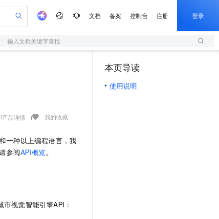
文档
备案
控制台
注册
登录
输入文档关键字查找
验
作计划
器
AI 活动
专业服务
服务伙伴合作计划
开发者社区
加入我们
服务平台百炼
阿里云 OPC 创新助力计划
本页导读
（0）
一站式生成采购清单，支持单品或批量购买
S
io：打造专属 AI 语音助手
S产品伙伴计划（繁花）
峰会
造的大模型服务与应用开发平台
轻量应用服务器
一句话生成原生可编辑精美 PPT 文稿
AI 生产力先锋
Al MaaS 服务伙伴赋能合作
域名
博文
Careers
至高可申请百万元
使用说明
性可伸缩的云计算服务
开启高性价比 AI 编程新体验
Qwen-Audio-3.0-Realtime 端到端实时语音角色扮演
输入一句话想法, 轻松生成专业的 PPT
先锋实践拓展 AI 生产力的边界
快速构建应用程序和网站，即刻迈出上云第一步
Token 补贴，五大权
计划
海大会
伙伴信用分合作计划
商标
问答
社会招聘
益加速 OPC 成功
S
eek-V4-Pro
数字证书管理服务（原SSL证书）
一键部署幻兽帕鲁游戏服务器
飞天发布时刻
HOT
划
备案
电子书
校园招聘
pSeek-V4-Pro
视频创作，一键激活电商全链路生产力
全托管，含MySQL、PostgreSQL、SQL Server、MariaDB多引擎
实现全站HTTPS，呈现可信的WEB访问
一键购买专属联机服务器，轻松开启游戏
所见，即是所愿
我的收藏
产品详情
更多支持
划
公司注册
镜像站
视频生成
语音识别与合成
专属 QwenPaw
短信服务
漫剧工坊：一站式动画创作平台
AI 实训营
HOT
议和一种以上编程语言，我
合作伙伴培训与认证
划
上云迁移
的智能体编程平台
站生成，高效打造优质广告素材
从聊天伙伴进化为能主动干活的本地数字员工
快速生产连贯的高质量长漫剧
从基础到进阶，Agent 创客手把手教你
国内短信简单易用，安全可靠，秒级触达，全球覆盖200+国家和地区。
e-1.1-T2V
Qwen3-TTS-Flash
请参阅
API概览
。
lScope
我要反馈
查询合作伙伴
畅细腻的高质量视频
离线语音合成大模型，多语言方言自适应，低延迟高稳定
n Alibaba Cloud ISV 合作
代维服务
olarDB
建企业门户网站
大数据开发治理平台 DataWorks
10 分钟搭建微信、支付宝小程序
创新加速
ope
登录合作伙伴管理后台
我要建议
站，无忧落地极速上线
以可视化方式快速构建移动和 PC 门户网站
100%兼容MySQL、PostgreSQL，兼容Oracle，支持集中和分布式
高效部署网站，快速应用到小程序
Data Agent 驱动的一站式 Data+AI 开发治理平台
e-1.1-I2V
Cosyvoice-V3-Flash
安全
畅自然，细节丰富
高表现力语音合成大模型，语音克隆听感自然
我要投诉
上云场景组合购
伴
用城市视觉智能引擎API：
边界网络安全防护产品
漫剧创作，剧本、分镜、视频高效生成
覆盖90%+业务场景，专享组合折扣价
2V
VPN
Fun-ASR