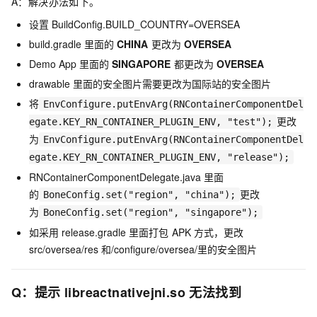
A：解决办法如下。
设置
BuildConfig.BUILD_COUNTRY=OVERSEA
build.gradle
里面的
CHINA
更改为
OVERSEA
Demo App
里面的
SINGAPORE
都更改为
OVERSEA
drawable
里面的安全图片需要更改为国际站的安全图片
将
EnvConfigure.putEnvArg(RNContainerComponentDel
更改
egate.KEY_RN_CONTAINER_PLUGIN_ENV, "test");
为
EnvConfigure.putEnvArg(RNContainerComponentDel
egate.KEY_RN_CONTAINER_PLUGIN_ENV, "release");
RNContainerComponentDelegate.java
里面
的
更改
BoneConfig.set("region", "china");
为
BoneConfig.set("region", "singapore");
如采用
release.gradle
里面打包
APK
方式，更改
src/oversea/res
和
/configure/oversea/
里的安全图片
Q：提示
libreactnativejni.so
无法找到