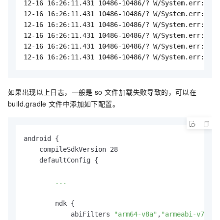
12-16 16:26:11.431 10486-10486/? W/System.err:    
12-16 16:26:11.431 10486-10486/? W/System.err:    
12-16 16:26:11.431 10486-10486/? W/System.err:    
12-16 16:26:11.431 10486-10486/? W/System.err:    
12-16 16:26:11.431 10486-10486/? W/System.err:    
12-16 16:26:11.431 10486-10486/? W/System.err:    
如果出现以上日志，一般是
so
文件加载失败导致的，可以在
build.gradle
文件中添加如下配置。
android {

    compileSdkVersion 28

    defaultConfig {

...
        ndk {

            abiFilters 
"arm64-v8a"
,
"armeabi-v7a"