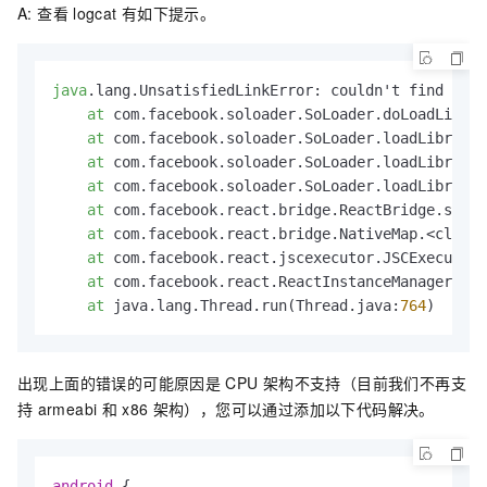
A: 查看
logcat
有如下提示。
java
.lang.UnsatisfiedLinkError: couldn't find DSO 
at
 com.facebook.soloader.SoLoader.doLoadLibrar
at
 com.facebook.soloader.SoLoader.loadLibraryB
at
 com.facebook.soloader.SoLoader.loadLibrary(
at
 com.facebook.soloader.SoLoader.loadLibrary(
at
 com.facebook.react.bridge.ReactBridge.stati
at
 com.facebook.react.bridge.NativeMap.<clinit
at
 com.facebook.react.jscexecutor.JSCExecutorF
at
 com.facebook.react.ReactInstanceManager$
5
.r
at
 java.lang.Thread.run(Thread.java:
764
)
出现上面的错误的可能原因是
CPU
架构不支持（目前我们不再支
持
armeabi
和
x86
架构），您可以通过添加以下代码解决。
android
 {
