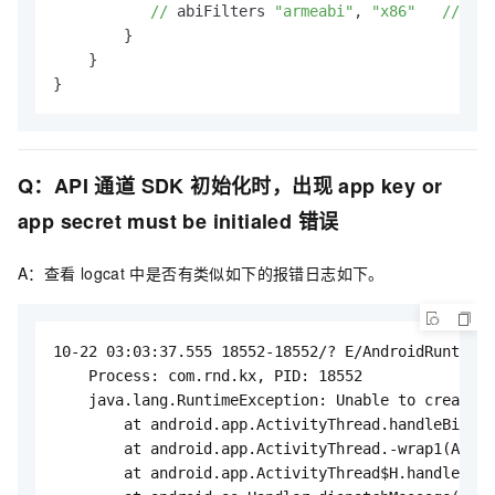
//
 abiFilters 
"armeabi"
, 
"x86"
//API
        }

    }

}
Q：API
通道
SDK
初始化时，出现
app key or
app secret must be initialed
错误
A：查看
logcat
中是否有类似如下的报错日志如下。
10-22 03:03:37.555 18552-18552/? E/AndroidRuntime:
    Process: com.rnd.kx, PID: 18552

    java.lang.RuntimeException: Unable to create a
        at android.app.ActivityThread.handleBindAp
        at android.app.ActivityThread.-wrap1(Activ
        at android.app.ActivityThread$H.handleMess