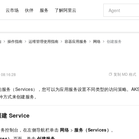
云市场
伙伴
服务
了解阿里云
AI 特惠
数据与 API
成为产品伙伴
企业增值服务
最佳实践
价格计算器
AI 场景体
基础软件
产品伙伴合
阿里云认证
市场活动
配置报价
大模型
构
操作指南
运维管理使用指南
容器应用服务
网络
创建服务
自助选配和估算价格
步到位
域名与网站
智启 AI 普惠权益
产品生态集成认证中心
企业支持计划
云上春晚
Qwen Audio：打造专属 AI 语音助手
千问官方 MaaS 平台，为开发者和 Agent 而生，新用户赠送 1 亿 + tokens 额度
云服务器 EC
一句话生成原生
AI Coding
阿里云Maa
2026 阿里云
为企业打
数据集
Windows
大模型认证
模型
NEW
NEW
格式还原
值低价云产品抢先购
提供智能易用的域名与建站服务
至高享 1亿+免费 tokens，加速 Al 应用落地
Qwen-Audio-3.0-Realtime 端到端实时语音角色扮演
安全可靠、弹
输入一句话想法,
智能编程，一键
产品生态伙伴
专家技术服务
云上奥运之旅
弹性计算合作
阿里云中企出
手机三要素
宝塔 Linux
全部认证
价格优势
开源旗舰模型
对象存储 OSS
即刻拥有 DeepSeek-V4-Pro
阿里云 OPC 创新助力计划
云数据库 RD
一键部署幻兽
AI 电商营销
产品生态伙伴工作台
企业增值服务台
云栖战略参考
云存储合作计
云栖大会
身份实名认证
CentOS
训练营
推动算力普惠，释放技术红利
的大模型服务
最高返9万
真正可用的 1M 上下文,一次完成代码全链路开发
轻松解锁专属 DeepSeek-V4-Pro
至高百万元 Token 补贴，加速一人公司成长
稳定、安全、高性价比、高性能的云存储服务
一键购买专属
从图文生成到
复制 MD 格式
 08:16:28
云上的中国
数据库合作计
活动全景
短信
Docker
图片和
自进化智能体
人工智能平台 PAI
5 分钟轻松部署专属 QwenPaw
Token Plan 模型订阅计划
Qoder
高效搭建 AI
AI 广告创作
企业成长
大模型
NEW
HOT
信息公告
服务（Services），您可以为应用服务设置不同类型的访问策略。AK
看见新力量
云网络合作计
OCR 文字识别
JAVA
级电脑
越聪明
证享300元代金券
一站式AI开发、训练和推理服务
Qwen3.8-Max 首发尝鲜，限时加量 10 倍，夜间低至2折
从聊天伙伴进化为能主动干活的本地数字员工
面向真实软件
图文、视频一
Kimi-K3
HappyHors
件两种方式来创建服务。
NEW
魔搭 Mode
loud
服务实践
官网公告
Kimi 最新旗舰模型，长程编程与推理利器
让文字生成流
金融模力时刻
Salesforce O
版
发票查验
全能环境
Qoder CN
Claude Code + GStack 打造工程团队
千问办公，限时限量积分加倍
云原生数据库 P
低代码高效构
AI 建站
NEW
作计划
计划
创新中心
魔搭 ModelSc
健康状态
让AI从“聊天伙伴”进化为能干活的“数字员工”
覆盖公网/内网、递归/权威、移动APP等全场景解析服务
安装技能 GStack，拥有专属 AI 工程团队
你的AI工作搭子，覆盖日常办公高频场景
基于千问大模型等，支持代码智能生成、研发智能问答
0 代码专业建
Service
客户案例
天气预报查询
操作系统
Deepseek-v4-pro
HappyHors
态合作计划
态智能体模型
旗舰 MoE 大模型，百万上下文与顶尖推理能力
图生视频，流
Compute
同享
容器服务 Kubernetes 版 ACK
万小智 AI 建站低至 15元/月
云防火墙
AI 短剧/漫剧
快递物流查询
WordPress
成为服务伙
高校合作
服务控制台，在左侧导航栏单击
网络
>
服务（Services）
。
式云数据仓库
点，立即开启云上创新
提供一站式管理容器应用的 K8s 服务
送.CN域名，送备案服务码
云原生的云上
AI助力短剧
GLM-5.2
Wan2.7-T
Ubuntu
ces）
页面，单击
创建服务
。