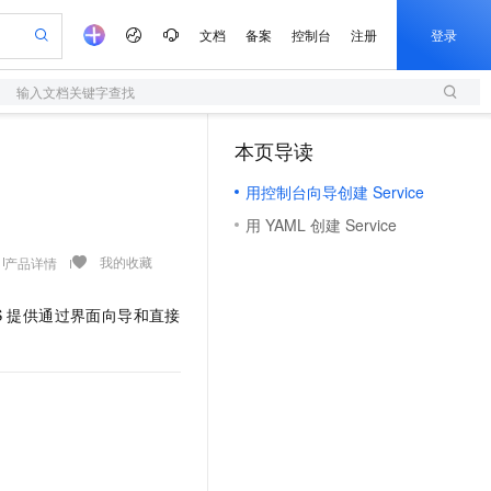
文档
备案
控制台
注册
登录
输入文档关键字查找
验
作计划
器
AI 活动
专业服务
服务伙伴合作计划
开发者社区
加入我们
服务平台百炼
阿里云 OPC 创新助力计划
本页导读
（0）
一站式生成采购清单，支持单品或批量购买
S
可编辑精美 PPT 文稿
S产品伙伴计划（繁花）
峰会
造的大模型服务与应用开发平台
轻量应用服务器
Agency Agents：拥有专属领域专家
AI 生产力先锋
Al MaaS 服务伙伴赋能合作
域名
博文
Careers
至高可申请百万元
用控制台向导创建 Service
性可伸缩的云计算服务
 轻松生成专业的 PPT
开启高性价比 AI 编程新体验
先锋实践拓展 AI 生产力的边界
快速构建应用程序和网站，即刻迈出上云第一步
多领域专家智能体,一键组建 AI 虚拟交付团队
Token 补贴，五大权
计划
海大会
伙伴信用分合作计划
商标
问答
社会招聘
用 YAML 创建 Service
益加速 OPC 成功
S
帕鲁游戏服务器
数字证书管理服务（原SSL证书）
HappyHorse 打造一站式影视创作平台
飞天发布时刻
HOT
划
备案
电子书
校园招聘
联机服务器，轻松开启游戏
视频创作，一键激活电商全链路生产力
全托管，含MySQL、PostgreSQL、SQL Server、MariaDB多引擎
实现全站HTTPS，呈现可信的WEB访问
所见，即是所愿
可视化编排打通从文字构思到成片全链路闭环
我的收藏
产品详情
更多支持
划
公司注册
镜像站
视频生成
语音识别与合成
 智能体与工作流应用
短信服务
漫剧工坊：一站式动画创作平台
AI 实训营
S 提供通过界面向导和直接
合作伙伴培训与认证
划
上云迁移
的智能体编程平台
站生成，高效打造优质广告素材
通过阿里云百炼高效搭建AI应用,助力高效开发
快速生产连贯的高质量长漫剧
从基础到进阶，Agent 创客手把手教你
国内短信简单易用，安全可靠，秒级触达，全球覆盖200+国家和地区。
e-1.1-T2V
Qwen3-TTS-Flash
lScope
我要反馈
查询合作伙伴
畅细腻的高质量视频
离线语音合成大模型，多语言方言自适应，低延迟高稳定
n Alibaba Cloud ISV 合作
代维服务
olarDB
建企业门户网站
大数据开发治理平台 DataWorks
10 分钟搭建微信、支付宝小程序
创新加速
ope
登录合作伙伴管理后台
我要建议
站，无忧落地极速上线
以可视化方式快速构建移动和 PC 门户网站
100%兼容MySQL、PostgreSQL，兼容Oracle，支持集中和分布式
高效部署网站，快速应用到小程序
Data Agent 驱动的一站式 Data+AI 开发治理平台
e-1.1-I2V
Cosyvoice-V3-Flash
安全
畅自然，细节丰富
高表现力语音合成大模型，语音克隆听感自然
我要投诉
上云场景组合购
伴
边界网络安全防护产品
漫剧创作，剧本、分镜、视频高效生成
覆盖90%+业务场景，专享组合折扣价
2V
VPN
Fun-ASR