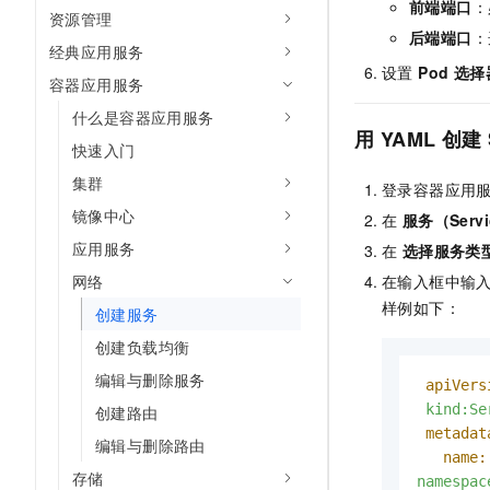
前端端口
：
10 分钟在聊天系统中增加
资源管理
专有云
后端端口
：
经典应用服务
设置
Pod 选择
容器应用服务
什么是容器应用服务
用 YAML 创建 S
快速入门
集群
登录容器应用
镜像中心
在
服务（Servi
应用服务
在
选择服务类
网络
在输入框中输入
样例如下：
创建服务
创建负载均衡
编辑与删除服务
apiVers
kind:Se
创建路由
metadat
编辑与删除路由
name:
存储
namespac