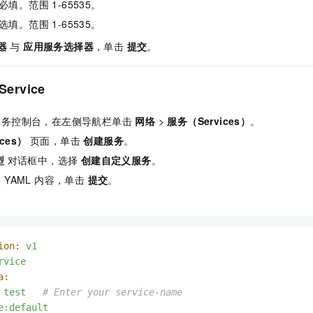
必填。范围 1-65535。
一个 AI 助手
即刻拥有 DeepSeek-R1 满血版
超强辅助，Bol
在企业官网、通讯软件中为客户提供 AI 客服
多种方案随心选，轻松解锁专属 DeepSeek
选填。范围 1-65535。
器
与
应用服务选择器
，单击
提交
。
ervice
服务控制台，在左侧导航栏单击
网络
>
服务（Services）
。
ces）
页面，单击
创建服务
。
型
对话框中，选择
创建自定义服务
。
 YAML 内容，单击
提交
。
ion:
v1
rvice
a:
test
# Enter your service-name
e:default