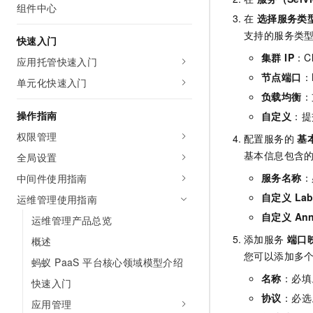
组件中心
AI 产品 免费试用
网络
安全
云开发大赛
在
选择服务类
Tableau 订阅
1亿+ 大模型 tokens 和 
支持的服务类
快速入门
可观测
入门学习赛
中间件
AI空中课堂在线直播课
140+云产品 免费试用
集群 IP
：C
大模型服务
应用托管快速入门
上云与迁云
产品新客免费试用，最长1
数据库
节点端口
：
单元化快速入门
生态解决方案
千问AI平台-Token Plan
企业出海
负载均衡
：
大模型ACA认证体验
大数据计算
助力企业全员 AI 认知与能
操作指南
行业生态解决方案
自定义
：提
政企业务
媒体服务
千问AI平台-模型体验
权限管理
配置服务的
基
开发者生态解决方案
在线体验全尺寸、多种模态
基本信息包含
全局设置
企业服务与云通信
AI 开发和 AI 应用解决
Happy 系列大模型
服务名称
：
中间件使用指南
域名与网站
自定义 Lab
运维管理使用指南
终端用户计算
自定义 Anno
运维管理产品总览
添加服务
端口
概述
Serverless
大模型解决方案
您可以添加多
蚂蚁 PaaS 平台核心领域模型介绍
开发工具
快速部署 Dify，高效搭建 
名称
：必填
快速入门
协议
：必选
迁移与运维管理
应用管理