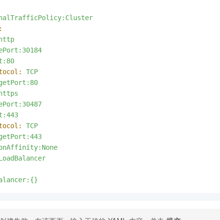
nalTrafficPolicy:Cluster
:
http
ePort:30184
t:80
tocol:
TCP
getPort:80
https
ePort:30487
t:443
tocol:
TCP
getPort:443
onAffinity:None
LoadBalancer
alancer:{}