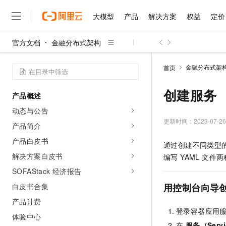
大模型
产品
解决方案
权益
定价
官方文档
金融分布式架构
大模型
产品
解决方案
权益
定价
云市场
伙伴
服务
了解阿里云
精选产品
精选解决方案
普惠上云
产品定价
精选商城
成为销售伙伴
售前咨询
为什么选择阿里云
千问AI平台
金融分布式架
首页
了解云产品的定价详情
大模型服务平台百炼
睿译宝，AI翻译排版一
普惠上云 官方力荐
分销伙伴
在线服务
网站建设
什么是云计算
大
大模型服务与应用平台
上传文档即自动完成翻译和
云服务器38元/年起，超
创建服务
产品概述
咨询伙伴
多端小程序
技术领先
云上成本管理
售后服务
千问大模型
GLM-5.2：长任务时代
官方推荐返现计划
大模型
动态与公告
大模型
精选产品
精选解决方案
Salesforce 国际版订阅
稳定可靠
管理和优化成本
多元化、高性能、安全可靠
推荐新用户得奖励，单订单
更新时间：
2023-07-26
销售伙伴合作计划
产品简介
自助服务
友盟天域
安全合规
人工智能与机器学习
AI
文本生成
无影云电脑
Hermes Agent，打造
云工开物
产品白皮书
通过创建不同类型的
无影生态合作计划
在线服务
观测云
分析师报告
随时随地安全接入的云上超
自主进化，持久记忆，越用
高校专属算力普惠，学生认
计算
互联网应用开发
解决方案白皮书
Qwen3.8-Max
编写 YAML 文
HOT
Salesforce On Alibaba C
工单服务
智能体时代全能旗舰模型
Tuya 物联网平台阿里云
研究报告与白皮书
SOFAStack 经济报告
云解析DNS
快速拥有专属 OpenClaw
Consulting Partner 合
大数据
容器
免费试用
短信专区
白皮书合集
用控制台向导创建 
蓝凌 OA
Qwen3.7-Plus
AI 大模型销售与服务生
现代化应用
存储
天池大赛
能看、能想、能动手的多模
产品计费
云原生大数据计算服务 Max
解决方案免费试用 新老
电子合同
登录容器应用
面向分析的企业级SaaS模
最高领取价值200元试用
安全
体验中心
网络与CDN
AI 算法大赛
Qwen3-VL-Plus
畅捷通
在
服务（Servi