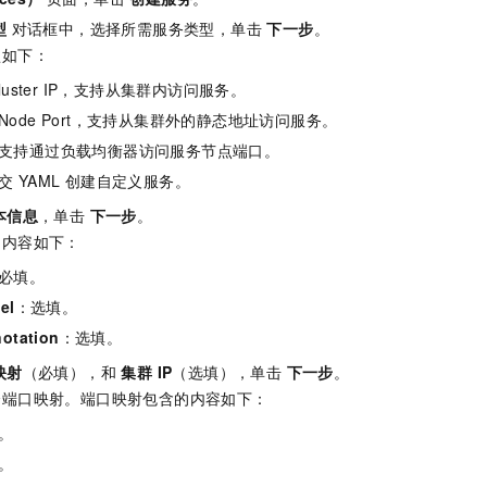
服务生态伙伴
视觉 Coding、空间感知、多模态思考等全面升级
1M上下文，专为长程任务能力而生
云工开物
企业应用
Night Plan 支持 Qwen 3.8-Max
AI 办公
NEW
型
对话框中，选择所需服务类型，单击
下一步
。
Red Hat
30+ 款产品免费体验
夜间 5 折，Qwen/Meoo/TokenPlan 客户专享
AI智能应用
科研合作
型如下：
ERP
堂（旗舰版）
SUSE
智能客服
luster IP，支持从集群内访问服务。
AI 应用构建
大模型原生
CRM
2个月
自动承接线索
Node Port，支持从集群外的静态地址访问服务。
建站小程序
Qoder
大模型服务平台百炼-应用模版
OA 办公系统
HOT
NEW
支持通过负载均衡器访问服务节点端口。
面向真实软件
个人版上线、团队版降价；千问3.8-Max首发发尝鲜
丰富多元化的应用模版和解决方案
力提升
财税管理
模板建站
交 YAML 创建自定义服务。
万有无界
大模型服务平台百炼-智能体
本信息
，单击
下一步
。
400电话
定制建站
的模型效果
灵活可视化地构建企业级 Agent
的内容如下：
方案
广告营销
模板小程序
秒悟
人工智能平台 PAI
必填。
定制小程序
云端极速 AI 
新一代 AI 视频生成模型，深度适配广告营销等场景
AI Native 的算法工程平台，一站式完成建模、训练、推理服务部署
el
：选填。
APP 开发
tation
：选填。
映射
（必填），和
集群 IP
（选填），单击
下一步
。
建站系统
个端口映射。端口映射包含的内容如下：
AI 应用
10分钟微调：让0.6B模型媲美235B模型
多模态数据信
。
依托云原生高可用架构,实现Dify私有化部署
用1%尺寸在特定领域达到大模型90%以上效果
。