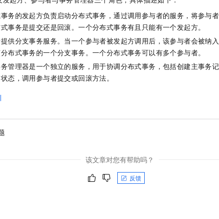
服务生态伙伴
视觉 Coding、空间感知、多模态思考等全面升级
1M上下文，专为长程任务能力而生
云工开物
企业应用
Night Plan 支持 Qwen 3.8-Max
AI 办公
NEW
式事务的发起方负责启动分布式事务，通过调用参与者的服务，将参与
Red Hat
30+ 款产品免费体验
夜间 5 折，Qwen/Meoo/TokenPlan 客户专享
AI智能应用
科研合作
布式事务是提交还是回滚。一个分布式事务有且只能有一个发起方。
ERP
堂（旗舰版）
SUSE
智能客服
者提供分支事务服务。当一个参与者被发起方调用后，该参与者会被纳
AI 应用构建
大模型原生
CRM
2个月
自动承接线索
该分布式事务的一个分支事务。一个分布式事务可以有多个参与者。
建站小程序
Qoder
大模型服务平台百炼-应用模版
OA 办公系统
HOT
NEW
事务管理器是一个独立的服务，用于协调分布式事务，包括创建主事务
面向真实软件
个人版上线、团队版降价；千问3.8-Max首发发尝鲜
丰富多元化的应用模版和解决方案
的状态，调用参与者提交或回滚方法。
力提升
财税管理
模板建站
万有无界
大模型服务平台百炼-智能体
引
400电话
定制建站
的模型效果
灵活可视化地构建企业级 Agent
方案
广告营销
模板小程序
秒悟
人工智能平台 PAI
题
定制小程序
云端极速 AI 
新一代 AI 视频生成模型，深度适配广告营销等场景
AI Native 的算法工程平台，一站式完成建模、训练、推理服务部署
APP 开发
该文章对您有帮助吗？
建站系统
反馈
AI 应用
10分钟微调：让0.6B模型媲美235B模型
多模态数据信
依托云原生高可用架构,实现Dify私有化部署
用1%尺寸在特定领域达到大模型90%以上效果