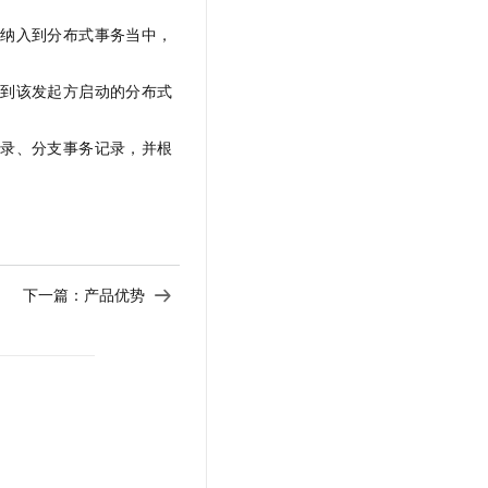
文戏情感细腻自然，动作戏激烈拳拳到肉，实现更强表演能力
支持中英文自由切换，具备更强的噪声鲁棒性
云聚AI 严选权益
SSL 证书
者纳入到分布式事务当中，
，一键激活高效办公新体验
精选AI产品，从模型到应用全链提效
堡垒机
AI 用量加速计划
入到该发起方启动的分布式
应用
防火墙
、识别商机，让客服更高效、服务更出色。
新老同享，达量后返
千问办公
主机安全
NEW
记录、分支事务记录，并根
的智能体编程平台
一站式AI生产力平台
AI 应用及服务市场
伶鹊
企业级人与Agent协作平台，接入和调度多个数字员工
智能客服平台，对话机器人、对话分析、智能外呼
AI 应用
大模型服务平台百炼 - 全妙
大模型
下一篇：
产品优势
应用创作平台
多模态内容创作工具，已接入 DeepSeek
自然语言处理
数据标注
机器学习
息提取
与 AI 智能体进行实时音视频通话
从文本、图片、视频中提取结构化的属性信息
构建支持视频理解的 AI 音视频实时通话应用