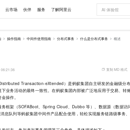
云市场
伙伴
服务
了解阿里云
AI 特惠
数据与 API
成为产品伙伴
企业增值服务
最佳实践
价格计算器
AI 场景体
基础软件
产品伙伴合
阿里云认证
市场活动
配置报价
大模型
构
操作指南
中间件使用指南
分布式事务
什么是分布式事务
概述
自助选配和估算价格
新方式
域名与网站
睿译宝，AI翻译排版一步到位
智启 AI 普惠权益
产品生态集成认证中心
企业支持计划
云上春晚
千问官方 MaaS 平台，为开发者和 Agent 而生，新用户赠送 1 亿 + tokens 额度
云服务器 EC
Qwen Aud
AI Coding
阿里云Maa
2026 阿里云
为企业打
数据集
Windows
大模型认证
模型
NEW
NEW
交付可用成果
值低价云产品抢先购
提供智能易用的域名与建站服务
上传文档即自动完成翻译和格式还原
至高享 1亿+免费 tokens，加速 Al 应用落地
安全可靠、弹
智能编程，一键
产品生态伙伴
专家技术服务
云上奥运之旅
弹性计算合作
阿里云中企出
手机三要素
宝塔 Linux
全部认证
价格优势
有专属领域专家
对象存储 OSS
GLM-5.2：长任务时代开源旗舰模型
阿里云 OPC 创新助力计划
云数据库 RD
即刻拥有 DeepS
AI 电商营销
产品生态伙伴工作台
企业增值服务台
云栖战略参考
云存储合作计
云栖大会
身份实名认证
CentOS
训练营
推动算力普惠，释放技术红利
的大模型服务
最高返9万
多领域专家智能体,一键组建 AI 虚拟交付团队
至高百万元 Token 补贴，加速一人公司成长
稳定、安全、高性价比、高性能的云存储服务
真正可用的 1M 上下文,一次完成代码全链路开发
轻松解锁专属 Dee
从图文生成到
复制 MD 格式
 06:21:36
云上的中国
数据库合作计
活动全景
短信
Docker
图片和
站式影视创作平台
人工智能平台 PAI
Hermes Agent，打造自进化智能体
Token Plan 模型订阅计划
Qoder
5 分钟轻松部署
AI 广告创作
企业成长
大模型
NEW
信息公告
istributed Transaction-eXtended）是蚂蚁集团自主研发的
看见新力量
云网络合作计
OCR 文字识别
JAVA
级电脑
证享300元代金券
可视化编排打通从文字构思到成片全链路闭环
一站式AI开发、训练和推理服务
自主进化，持久记忆，越用越聪明
Qwen3.8-Max 首发尝鲜，限时加量 10 倍，夜间低至2折
面向真实软件
图文、视频一
Kimi-K3
HappyHors
境下业务活动的最终一致性。在蚂蚁集团内部被广泛地应用于交易、转
NEW
魔搭 Mode
loud
服务实践
官网公告
Kimi 最新旗舰模型，长程编程与推理利器
让文字生成流
金融模力时刻
Salesforce O
版
资金操作。
发票查验
全能环境
Qoder CN
Claude Code + GStack 打造工程团队
千问办公，限时限量积分加倍
云原生数据库 P
低代码高效构
AI 建站
NEW
作计划
计划
创新中心
魔搭 ModelSc
健康状态
让AI从“聊天伙伴”进化为能干活的“数字员工”
覆盖公网/内网、递归/权威、移动APP等全场景解析服务
安装技能 GStack，拥有专属 AI 工程团队
你的AI工作搭子，覆盖日常办公高频场景
基于千问大模型等，支持代码智能生成、研发智能问答
0 代码专业建
架（SOFABoot、Spring Cloud、Dubbo 等）、数据源（数据
客户案例
天气预报查询
操作系统
Deepseek-v4-pro
HappyHors
态合作计划
 等）、消息队列等蚂蚁集团中间件产品配合使用，轻松实现服务链路级事务
态智能体模型
旗舰 MoE 大模型，百万上下文与顶尖推理能力
图生视频，流
Compute
同享
容器服务 Kubernetes 版 ACK
万小智 AI 建站低至 15元/月
云防火墙
AI 短剧/漫剧
快递物流查询
WordPress
成为服务伙
高校合作
式云数据仓库
点，立即开启云上创新
提供一站式管理容器应用的 K8s 服务
送.CN域名，送备案服务码
云原生的云上
AI助力短剧
GLM-5.2
Wan2.7-T
Ubuntu
及发起方、参与者与事务管理器三个角色，具体描述如下：