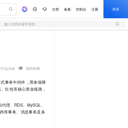
文档
备案
控制台
注册
登录
输入文档关键字查找
验
作计划
器
AI 活动
专业服务
服务伙伴合作计划
开发者社区
加入我们
服务平台百炼
阿里云 OPC 创新助力计划
一站式生成采购清单，支持单品或批量购买
S
io：打造专属 AI 语音助手
S产品伙伴计划（繁花）
峰会
造的大模型服务与应用开发平台
轻量应用服务器
一句话生成原生可编辑精美 PPT 文稿
AI 生产力先锋
Al MaaS 服务伙伴赋能合作
域名
博文
Careers
至高可申请百万元
性可伸缩的云计算服务
开启高性价比 AI 编程新体验
Qwen-Audio-3.0-Realtime 端到端实时语音角色扮演
输入一句话想法, 轻松生成专业的 PPT
先锋实践拓展 AI 生产力的边界
快速构建应用程序和网站，即刻迈出上云第一步
Token 补贴，五大权
计划
海大会
伙伴信用分合作计划
商标
问答
社会招聘
益加速 OPC 成功
S
eek-V4-Pro
数字证书管理服务（原SSL证书）
一键部署幻兽帕鲁游戏服务器
飞天发布时刻
HOT
划
备案
电子书
校园招聘
pSeek-V4-Pro
视频创作，一键激活电商全链路生产力
全托管，含MySQL、PostgreSQL、SQL Server、MariaDB多引擎
实现全站HTTPS，呈现可信的WEB访问
一键购买专属联机服务器，轻松开启游戏
所见，即是所愿
我的收藏
产品详情
更多支持
划
公司注册
镜像站
视频生成
语音识别与合成
专属 QwenPaw
短信服务
漫剧工坊：一站式动画创作平台
AI 实训营
HOT
金融级分布式事务中间件，用来保障
合作伙伴培训与认证
划
上云迁移
的智能体编程平台
站生成，高效打造优质广告素材
从聊天伙伴进化为能主动干活的本地数字员工
快速生产连贯的高质量长漫剧
从基础到进阶，Agent 创客手把手教你
国内短信简单易用，安全可靠，秒级触达，全球覆盖200+国家和地区。
e-1.1-T2V
Qwen3-TTS-Flash
账、红包等核心资金链路，
lScope
我要反馈
查询合作伙伴
畅细腻的高质量视频
离线语音合成大模型，多语言方言自适应，低延迟高稳定
n Alibaba Cloud ISV 合作
代维服务
olarDB
建企业门户网站
大数据开发治理平台 DataWorks
10 分钟搭建微信、支付宝小程序
创新加速
ope
登录合作伙伴管理后台
我要建议
站，无忧落地极速上线
以可视化方式快速构建移动和 PC 门户网站
100%兼容MySQL、PostgreSQL，兼容Oracle，支持集中和分布式
高效部署网站，快速应用到小程序
Data Agent 驱动的一站式 Data+AI 开发治理平台
访问代理、RDS、MySQL、
e-1.1-I2V
Cosyvoice-V3-Flash
安全
、跨库事务、消息事务及各
畅自然，细节丰富
高表现力语音合成大模型，语音克隆听感自然
我要投诉
上云场景组合购
伴
边界网络安全防护产品
漫剧创作，剧本、分镜、视频高效生成
覆盖90%+业务场景，专享组合折扣价
2V
VPN
Fun-ASR