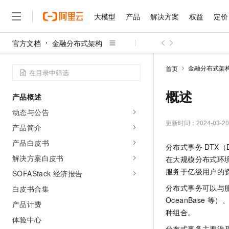
大模型
产品
解决方案
权益
定价
官方文档
金融分布式架构
大模型
产品
解决方案
权益
定价
云市场
伙伴
服务
了解阿里云
精选产品
精选解决方案
普惠上云
产品定价
精选商城
成为销售伙伴
售前咨询
为什么选择阿里云
千问AI平台
金融分布式架
首页
了解云产品的定价详情
大模型服务平台百炼
千问办公，解锁你的工作
普惠上云 官方力荐
分销伙伴
在线服务
网站建设
什么是云计算
大
大模型服务与应用平台
企业级Agent产品，直接
云服务器38元/年起，超
概述
产品概述
咨询伙伴
多端小程序
技术领先
云上成本管理
售后服务
千问大模型
Agency Agents：拥
官方推荐返现计划
大模型
动态与公告
大模型
精选产品
精选解决方案
Salesforce 国际版订阅
稳定可靠
管理和优化成本
多元化、高性能、安全可靠
推荐新用户得奖励，单订单
更新时间：
2024-03-20
销售伙伴合作计划
产品简介
自助服务
友盟天域
安全合规
人工智能与机器学习
AI
文本生成
无影云电脑
HappyHorse 打造一
云工开物
产品白皮书
分布式事务 DTX（D
无影生态合作计划
在线服务
观测云
分析师报告
随时随地安全接入的云上超
高校专属算力普惠，学生认
计算
互联网应用开发
解决方案白皮书
Qwen3.8-Max
在大规模分布式环
HOT
Salesforce On Alibaba C
工单服务
智能体时代全能旗舰模型
Tuya 物联网平台阿里云
研究报告与白皮书
服务于亿级用户的
SOFAStack 经济报告
云解析DNS
快速拥有专属 OpenClaw
Consulting Partner 合
大数据
容器
免费试用
短信专区
分布式事务可以与服务框
白皮书合集
蓝凌 OA
Qwen3.7-Plus
AI 大模型销售与服务生
现代化应用
存储
天池大赛
OceanBase
能看、能想、能动手的多模
产品计费
云原生大数据计算服务 Max
解决方案免费试用 新老
电子合同
种组合。
面向分析的企业级SaaS模
最高领取价值200元试用
安全
体验中心
网络与CDN
AI 算法大赛
Qwen3-VL-Plus
畅捷通
分布式事务主要涉