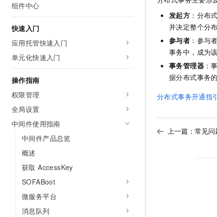
组件中心
AI 产品 免费试用
网络
安全
云开发大赛
Tableau 订阅
发起方
：分布
1亿+ 大模型 tokens 和 
并决定整个分
快速入门
可观测
入门学习赛
中间件
AI空中课堂在线直播课
140+云产品 免费试用
参与者
：参与
大模型服务
应用托管快速入门
上云与迁云
产品新客免费试用，最长1
数据库
事务中，成为
单元化快速入门
生态解决方案
千问AI平台-Token Plan
事务管理器
：
企业出海
大模型ACA认证体验
大数据计算
据分布式事务
助力企业全员 AI 认知与能
操作指南
行业生态解决方案
政企业务
媒体服务
千问AI平台-模型体验
权限管理
分布式事务开通指
开发者生态解决方案
在线体验全尺寸、多种模态
全局设置
企业服务与云通信
AI 开发和 AI 应用解决
Happy 系列大模型
中间件使用指南
域名与网站
上一篇：
常见问
中间件产品总览
终端用户计算
概述
获取 AccessKey
Serverless
大模型解决方案
SOFABoot
开发工具
快速部署 Dify，高效搭建 
微服务平台
迁移与运维管理
消息队列