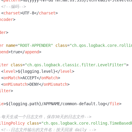
<
pattern
>
%d{yyyy-MM-dd HH:mm:ss.SSS}[%thread]%-5level%l
<!--编码-->
<
charset
>
UTF-8
</
charset
>
ncoder
>
der
>
er
name
=
"ROOT-APPENDER"
class
=
"ch.qos.logback.core.rolli
pend
>
true
</
append
>
lter
class
=
"ch.qos.logback.classic.filter.LevelFilter"
>
<
level
>
${logging.level}
</
level
>
<
onMatch
>
ACCEPT
</
onMatch
>
<
onMismatch
>
DENY
</
onMismatch
>
ilter
>
le
>
${logging.path}/APPNAME/common-default.log
</
file
>
--每天生成一个日志文件，保存30天的日志文件-->
llingPolicy
class
=
"ch.qos.logback.core.rolling.TimeBased
<!--日志文件输出的文件名：按天回滚 daily -->