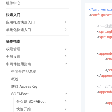
组件中心
AI 产品 免费试用
网络
安全
云开发大赛
Tableau 订阅
1亿+ 大模型 tokens 和 
<?xml versi
快速入门
可观测
入门学习赛
<
configurat
中间件
AI空中课堂在线直播课
140+云产品 免费试用
大模型服务
应用托管快速入门
上云与迁云
产品新客免费试用，最长1
数据库
<!--注意
单元化快速入门
生态解决方案
<
spring
千问AI平台-Token Plan
企业出海
大模型ACA认证体验
大数据计算
<
spring
助力企业全员 AI 认知与能
操作指南
行业生态解决方案
政企业务
媒体服务
千问AI平台-模型体验
权限管理
开发者生态解决方案
在线体验全尺寸、多种模态
<
append
全局设置
企业服务与云通信
AI 开发和 AI 应用解决
<
en
Happy 系列大模型
中间件使用指南
域名与网站
</
e
中间件产品总览
</
appen
终端用户计算
概述
获取 AccessKey
Serverless
<!--以
大模型解决方案
<
append
SOFABoot
开发工具
快速部署 Dify，高效搭建 
什么是 SOFABoot
<
ap
迁移与运维管理
快速开始