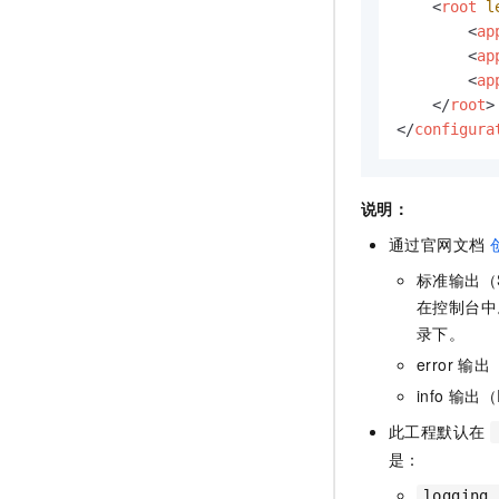
<
root
l
<
ap
<
ap
<
ap
</
root
>
</
configura
说明：
通过官网文档
标准输出（
在控制台中
录下。
error 输
info 输出
此工程默认在
是：
logging.