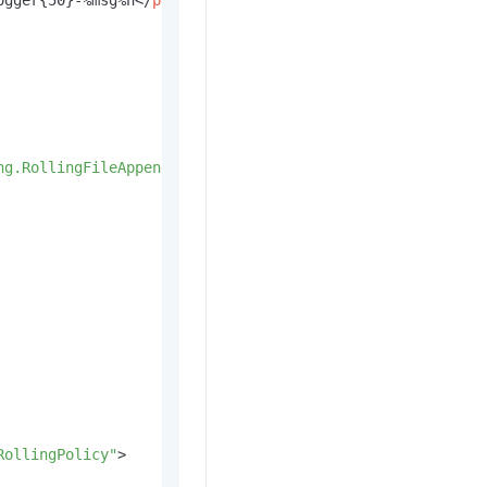
ogger{50}-%msg%n
</
pattern
>
ng.RollingFileAppender"
>
RollingPolicy"
>