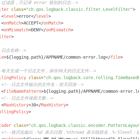
--过滤器，只记录 error 级别的日志-->
一个 AI 助手
即刻拥有 DeepSeek-R1 满血版
超强辅助，Bol
lter
class
=
"ch.qos.logback.classic.filter.LevelFilter"
>
在企业官网、通讯软件中为客户提供 AI 客服
多种方案随心选，轻松解锁专属 DeepSeek
<
level
>
error
</
level
>
<
onMatch
>
ACCEPT
</
onMatch
>
<
onMismatch
>
DENY
</
onMismatch
>
ilter
>
--日志名称-->
le
>
${logging.path}/APPNAME/common-error.log
</
file
>
--每天生成一个日志文件，保存30天的日志文件-->
llingPolicy
class
=
"ch.qos.logback.core.rolling.TimeBased
<!--日志文件输出的文件名：按天回滚-->
<
FileNamePattern
>
${logging.path}/APPNAME/common-error.l
<!--日志文件保留天数-->
<
MaxHistory
>
30
</
MaxHistory
>
ollingPolicy
>
coder
class
=
"ch.qos.logback.classic.encoder.PatternLayou
<!--格式化输出：%d 表示日期，%thread 表示线程名，%-5leve