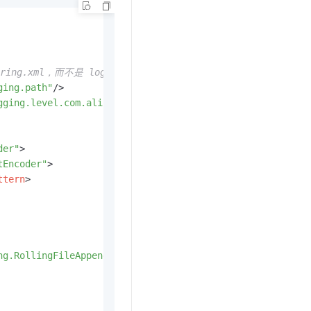
文戏情感细腻自然，动作戏激烈拳拳到肉，实现更强表演能力
支持中英文自由切换，具备更强的噪声鲁棒性
云聚AI 严选权益
SSL 证书
，一键激活高效办公新体验
精选AI产品，从模型到应用全链提效
堡垒机
AI 用量加速计划
应用
防火墙
、识别商机，让客服更高效、服务更出色。
新老同享，达量后返
ng.xml，而不是 logback.xml。-->
ging.path"
/>
千问办公
主机安全
NEW
gging.level.com.alipay.sofa"
/>
的智能体编程平台
一站式AI生产力平台
AI 应用及服务市场
伶鹊
企业级人与Agent协作平台，接入和调度多个数字员工
智能客服平台，对话机器人、对话分析、智能外呼
der"
>
AI 应用
tEncoder"
>
大模型服务平台百炼 - 全妙
ttern
>
大模型
应用创作平台
多模态内容创作工具，已接入 DeepSeek
自然语言处理
数据标注
ng.RollingFileAppender"
>
机器学习
息提取
与 AI 智能体进行实时音视频通话
从文本、图片、视频中提取结构化的属性信息
构建支持视频理解的 AI 音视频实时通话应用