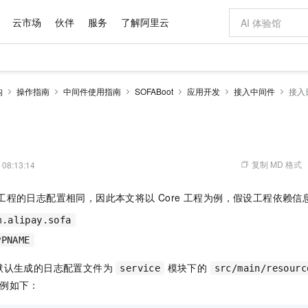
云市场
伙伴
服务
了解阿里云
AI 特惠
数据与 API
成为产品伙伴
企业增值服务
最佳实践
价格计算器
AI 场景体
基础软件
产品伙伴合
阿里云认证
市场活动
配置报价
大模型
构
操作指南
中间件使用指南
SOFABoot
应用开发
接入中间件
接入
自助选配和估算价格
步到位
域名与网站
智启 AI 普惠权益
产品生态集成认证中心
企业支持计划
云上春晚
Qwen Audio：打造专属 AI 语音助手
千问官方 MaaS 平台，为开发者和 Agent 而生，新用户赠送 1 亿 + tokens 额度
云服务器 EC
一句话生成原生
AI Coding
阿里云Maa
2026 阿里云
为企业打
数据集
Windows
大模型认证
模型
NEW
NEW
格式还原
值低价云产品抢先购
提供智能易用的域名与建站服务
至高享 1亿+免费 tokens，加速 Al 应用落地
Qwen-Audio-3.0-Realtime 端到端实时语音角色扮演
安全可靠、弹
输入一句话想法,
智能编程，一键
产品生态伙伴
专家技术服务
云上奥运之旅
弹性计算合作
阿里云中企出
手机三要素
宝塔 Linux
全部认证
价格优势
开源旗舰模型
对象存储 OSS
即刻拥有 DeepSeek-V4-Pro
阿里云 OPC 创新助力计划
云数据库 RD
一键部署幻兽
AI 电商营销
产品生态伙伴工作台
企业增值服务台
云栖战略参考
云存储合作计
云栖大会
身份实名认证
CentOS
训练营
推动算力普惠，释放技术红利
的大模型服务
最高返9万
真正可用的 1M 上下文,一次完成代码全链路开发
轻松解锁专属 DeepSeek-V4-Pro
至高百万元 Token 补贴，加速一人公司成长
稳定、安全、高性价比、高性能的云存储服务
一键购买专属
从图文生成到
复制 MD 格式
 08:13:14
云上的中国
数据库合作计
活动全景
短信
Docker
图片和
自进化智能体
人工智能平台 PAI
5 分钟轻松部署专属 QwenPaw
Token Plan 模型订阅计划
Qoder
高效搭建 AI
AI 广告创作
企业成长
大模型
NEW
HOT
信息公告
re 工程的日志配置相同，因此本文将以 Core 工程为例，假设工程依赖
看见新力量
云网络合作计
OCR 文字识别
JAVA
级电脑
越聪明
证享300元代金券
一站式AI开发、训练和推理服务
Qwen3.8-Max 首发尝鲜，限时加量 10 倍，夜间低至2折
从聊天伙伴进化为能主动干活的本地数字员工
面向真实软件
图文、视频一
Kimi-K3
HappyHors
NEW
魔搭 Mode
m.alipay.sofa
loud
服务实践
官网公告
Kimi 最新旗舰模型，长程编程与推理利器
让文字生成流
金融模力时刻
Salesforce O
版
发票查验
全能环境
Qoder CN
Claude Code + GStack 打造工程团队
千问办公，限时限量积分加倍
云原生数据库 P
低代码高效构
AI 建站
NEW
作计划
PPNAME
计划
创新中心
魔搭 ModelSc
健康状态
让AI从“聊天伙伴”进化为能干活的“数字员工”
覆盖公网/内网、递归/权威、移动APP等全场景解析服务
安装技能 GStack，拥有专属 AI 工程团队
你的AI工作搭子，覆盖日常办公高频场景
基于千问大模型等，支持代码智能生成、研发智能问答
0 代码专业建
客户案例
天气预报查询
操作系统
Deepseek-v4-pro
HappyHors
态合作计划
默认生成的日志配置文件为
模块下的
service
src/main/resourc
态智能体模型
旗舰 MoE 大模型，百万上下文与顶尖推理能力
图生视频，流
Compute
同享
容器服务 Kubernetes 版 ACK
万小智 AI 建站低至 15元/月
云防火墙
AI 短剧/漫剧
快递物流查询
WordPress
成为服务伙
例如下：
高校合作
式云数据仓库
点，立即开启云上创新
提供一站式管理容器应用的 K8s 服务
送.CN域名，送备案服务码
云原生的云上
AI助力短剧
GLM-5.2
Wan2.7-T
Ubuntu