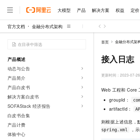
大模型
产品
解决方案
权益
定价
官方文档
金融分布式架构
大模型
产品
解决方案
权益
定价
云市场
伙伴
服务
了解阿里云
精选产品
精选解决方案
普惠上云
产品定价
精选商城
成为销售伙伴
售前咨询
为什么选择阿里云
千问AI平台
金融分布式架
首页
了解云产品的定价详情
大模型服务平台百炼
睿译宝，AI翻译排版一
普惠上云 官方力荐
分销伙伴
在线服务
网站建设
什么是云计算
大
大模型服务与应用平台
上传文档即自动完成翻译和
云服务器38元/年起，超
接入日志
产品概述
咨询伙伴
多端小程序
技术领先
云上成本管理
售后服务
千问大模型
GLM-5.2：长任务时代
官方推荐返现计划
大模型
动态与公告
大模型
精选产品
精选解决方案
Salesforce 国际版订阅
稳定可靠
管理和优化成本
多元化、高性能、安全可靠
推荐新用户得奖励，单订单
更新时间：
2023-07-26
销售伙伴合作计划
产品简介
自助服务
友盟天域
安全合规
人工智能与机器学习
AI
文本生成
无影云电脑
Hermes Agent，打造
云工开物
产品白皮书
Web 工程和 Co
无影生态合作计划
在线服务
观测云
分析师报告
随时随地安全接入的云上超
自主进化，持久记忆，越用
高校专属算力普惠，学生认
计算
互联网应用开发
解决方案白皮书
Qwen3.8-Max
HOT
groupId：
co
Salesforce On Alibaba C
工单服务
智能体时代全能旗舰模型
Tuya 物联网平台阿里云
研究报告与白皮书
SOFAStack 经济报告
云解析DNS
快速拥有专属 OpenClaw
Consulting Partner 合
大数据
容器
artifactId：
A
免费试用
短信专区
白皮书合集
蓝凌 OA
Qwen3.7-Plus
AI 大模型销售与服务生
现代化应用
存储
天池大赛
则根据上述信息，
能看、能想、能动手的多模
产品计费
云原生大数据计算服务 Max
解决方案免费试用 新老
电子合同
，示
spring.xml
面向分析的企业级SaaS模
最高领取价值200元试用
安全
体验中心
网络与CDN
AI 算法大赛
Qwen3-VL-Plus
畅捷通