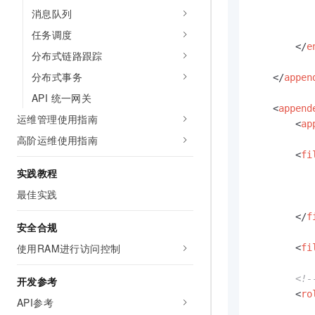
消息队列
任务调度
</
e
分布式链路跟踪
分布式事务
</
appen
API 统一网关
<
append
运维管理使用指南
<
ap
高阶运维使用指南
<
fi
实践教程
最佳实践
</
f
安全合规
使用RAM进行访问控制
<
fi
<!
开发参考
<
ro
API参考