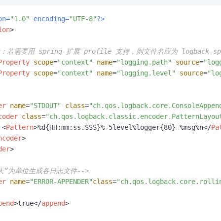
服务生态伙伴
视觉 Coding、空间感知、多模态思考等全面升级
1M上下文，专为长程任务能力而生
云工开物
企业应用
Night Plan 支持 Qwen 3.8-Max
AI 办公
NEW
Red Hat
30+ 款产品免费体验
夜间 5 折，Qwen/Meoo/TokenPlan 客户专享
AI智能应用
on=
"1.0"
 encoding=
"UTF-8"
?>
科研合作
ERP
ion
>
堂（旗舰版）
SUSE
智能客服
AI 应用构建
大模型原生
CRM
2个月
自动承接线索
：若需要用 spring 扩展 profile 支持，则文件名应为 logback-spri
建站小程序
Property
scope
=
"context"
name
=
"logging.path"
source
=
"log
Qoder
大模型服务平台百炼-应用模版
OA 办公系统
HOT
NEW
Property
scope
=
"context"
name
=
"logging.level"
source
=
"lo
面向真实软件
个人版上线、团队版降价；千问3.8-Max首发发尝鲜
丰富多元化的应用模版和解决方案
力提升
财税管理
模板建站
万有无界
大模型服务平台百炼-智能体
400电话
定制建站
的模型效果
灵活可视化地构建企业级 Agent
er
name
=
"STDOUT"
class
=
"ch.qos.logback.core.ConsoleAppen
方案
coder
class
=
"ch.qos.logback.classic.encoder.PatternLayou
广告营销
模板小程序
秒悟
人工智能平台 PAI
<
Pattern
>
%d{HH:mm:ss.SSS}%-5level%logger{80}-%msg%n
</
Pa
定制小程序
云端极速 AI 
新一代 AI 视频生成模型，深度适配广告营销等场景
AI Native 的算法工程平台，一站式完成建模、训练、推理服务部署
ncoder
>
der
>
APP 开发
建站系统
“天”为单位生成各日志文件-->
er
name
=
"ERROR-APPENDER"
class
=
"ch.qos.logback.core.rolli
AI 应用
10分钟微调：让0.6B模型媲美235B模型
多模态数据信
pend
>
true
</
append
>
依托云原生高可用架构,实现Dify私有化部署
用1%尺寸在特定领域达到大模型90%以上效果