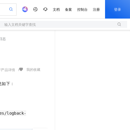
文档
备案
控制台
注册
登录
输入文档关键字查找
验
作计划
器
AI 活动
专业服务
服务伙伴合作计划
开发者社区
加入我们
服务平台百炼
阿里云 OPC 创新助力计划
日志
一站式生成采购清单，支持单品或批量购买
S
可编辑精美 PPT 文稿
S产品伙伴计划（繁花）
峰会
造的大模型服务与应用开发平台
轻量应用服务器
Agency Agents：拥有专属领域专家
AI 生产力先锋
Al MaaS 服务伙伴赋能合作
域名
博文
Careers
至高可申请百万元
性可伸缩的云计算服务
 轻松生成专业的 PPT
开启高性价比 AI 编程新体验
先锋实践拓展 AI 生产力的边界
快速构建应用程序和网站，即刻迈出上云第一步
多领域专家智能体,一键组建 AI 虚拟交付团队
Token 补贴，五大权
计划
海大会
伙伴信用分合作计划
商标
问答
社会招聘
益加速 OPC 成功
S
帕鲁游戏服务器
数字证书管理服务（原SSL证书）
HappyHorse 打造一站式影视创作平台
飞天发布时刻
HOT
划
备案
电子书
校园招聘
联机服务器，轻松开启游戏
视频创作，一键激活电商全链路生产力
全托管，含MySQL、PostgreSQL、SQL Server、MariaDB多引擎
实现全站HTTPS，呈现可信的WEB访问
所见，即是所愿
可视化编排打通从文字构思到成片全链路闭环
我的收藏
产品详情
更多支持
划
公司注册
镜像站
视频生成
语音识别与合成
 智能体与工作流应用
短信服务
漫剧工坊：一站式动画创作平台
AI 实训营
信息如下：
合作伙伴培训与认证
划
上云迁移
的智能体编程平台
站生成，高效打造优质广告素材
通过阿里云百炼高效搭建AI应用,助力高效开发
快速生产连贯的高质量长漫剧
从基础到进阶，Agent 创客手把手教你
国内短信简单易用，安全可靠，秒级触达，全球覆盖200+国家和地区。
e-1.1-T2V
Qwen3-TTS-Flash
lScope
我要反馈
查询合作伙伴
畅细腻的高质量视频
离线语音合成大模型，多语言方言自适应，低延迟高稳定
n Alibaba Cloud ISV 合作
代维服务
olarDB
建企业门户网站
大数据开发治理平台 DataWorks
10 分钟搭建微信、支付宝小程序
创新加速
ope
登录合作伙伴管理后台
我要建议
站，无忧落地极速上线
以可视化方式快速构建移动和 PC 门户网站
100%兼容MySQL、PostgreSQL，兼容Oracle，支持集中和分布式
高效部署网站，快速应用到小程序
Data Agent 驱动的一站式 Data+AI 开发治理平台
e-1.1-I2V
Cosyvoice-V3-Flash
安全
es/logback-
畅自然，细节丰富
高表现力语音合成大模型，语音克隆听感自然
我要投诉
上云场景组合购
伴
边界网络安全防护产品
漫剧创作，剧本、分镜、视频高效生成
覆盖90%+业务场景，专享组合折扣价
2V
VPN
Fun-ASR