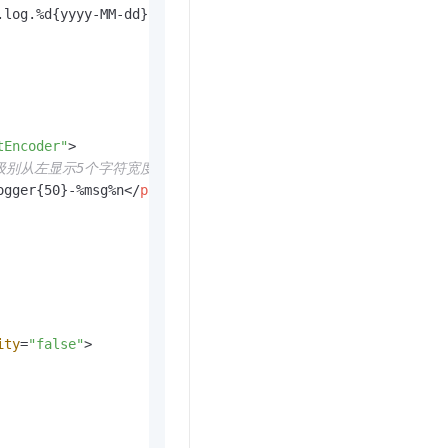
log.%d{yyyy-MM-dd}

tEncoder"
>
l：级别从左显示5个字符宽度%msg：日志消息，%n 是换行符-->
ogger{50}-%msg%n
</
pattern
>
ity
=
"false"
>