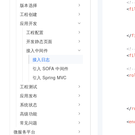
<!
10 分钟在聊天系统中增加
版本选择
专有云
<
fi
工程创建
应用开发
工程配置
</
f
开发静态页面
<!
接入中间件
<
fi
接入日志
引入 SOFA 中间件
<!
<
ro
引入 Spring MVC
工程测试
应用发布
系统状态
</
r
高级功能
<
en
常见问题
微服务平台