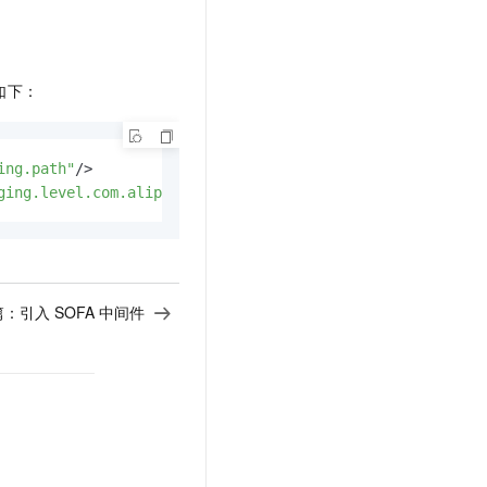
如下：
ing.path"
/>

ging.level.com.alipay.sofa"
/>
篇：
引入 SOFA 中间件