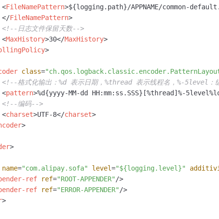
<
FileNamePattern
>
${logging.path}/APPNAME/common-default.
</
FileNamePattern
>
<!--日志文件保留天数-->
<
MaxHistory
>
30
</
MaxHistory
>
ollingPolicy
>
coder
class
=
"ch.qos.logback.classic.encoder.PatternLayou
<!--格式化输出：%d 表示日期，%thread 表示线程名，%-5leve
<
pattern
>
%d{yyyy-MM-dd HH:mm:ss.SSS}[%thread]%-5level%l
<!--编码-->
<
charset
>
UTF-8
</
charset
>
ncoder
>
der
>
name
=
"com.alipay.sofa"
level
=
"${logging.level}"
additiv
pender-ref
ref
=
"ROOT-APPENDER"
/>
pender-ref
ref
=
"ERROR-APPENDER"
/>
r
>