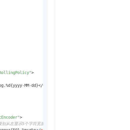
t.diy 一步搞定创意建站
构建大模型应用的安全防护体系
通过自然语言交互简化开发流程,全栈开发支持
通过阿里云安全产品对 AI 应用进行安全防护
RollingPolicy"
>
og.%d{yyyy-MM-dd}
</
FileNamePattern
>
tEncoder"
>
l：级别从左显示5个字符宽度%msg：日志消息，%n 是换行符-->